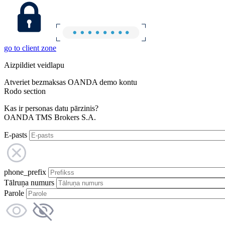
go to client zone
Aizpildiet veidlapu
Atveriet bezmaksas OANDA demo kontu
Rodo section
Kas ir personas datu pārzinis?
OANDA TMS Brokers S.A.
E-pasts
phone_prefix
Tālruņa numurs
Parole