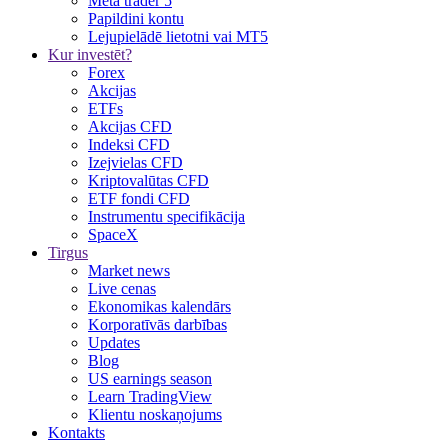
Meta trader 5
Papildini kontu
Lejupielādē lietotni vai MT5
Kur investēt?
Forex
Akcijas
ETFs
Akcijas CFD
Indeksi CFD
Izejvielas CFD
Kriptovalūtas CFD
ETF fondi CFD
Instrumentu specifikācija
SpaceX
Tirgus
Market news
Live cenas
Ekonomikas kalendārs
Korporatīvās darbības
Updates
Blog
US earnings season
Learn TradingView
Klientu noskaņojums
Kontakts