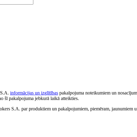
 S.A.
informācijas un izglītības
pakalpojuma noteikumiem un nosacījumiem
no šī pakalpojuma jebkurā laikā atteikties.
ers S.A. par produktiem un pakalpojumiem, piemēram, jaunumiem un 