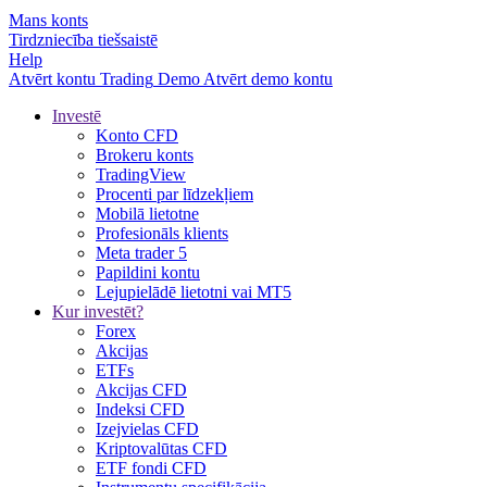
Mans konts
Tirdzniecība tiešsaistē
Help
Atvērt kontu
Trading
Demo
Atvērt demo kontu
Investē
Konto CFD
Brokeru konts
TradingView
Procenti par līdzekļiem
Mobilā lietotne
Profesionāls klients
Meta trader 5
Papildini kontu
Lejupielādē lietotni vai MT5
Kur investēt?
Forex
Akcijas
ETFs
Akcijas CFD
Indeksi CFD
Izejvielas CFD
Kriptovalūtas CFD
ETF fondi CFD