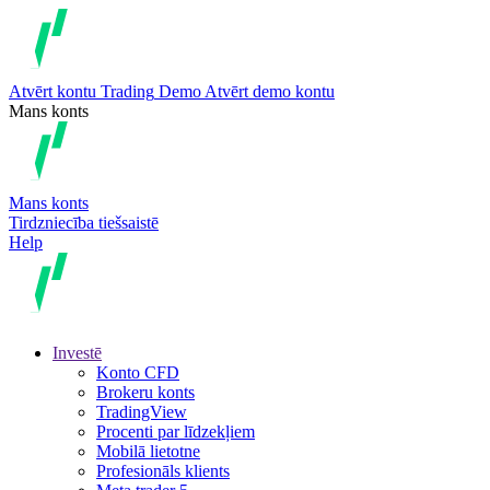
Atvērt kontu
Trading
Demo
Atvērt demo kontu
Mans konts
Mans konts
Tirdzniecība tiešsaistē
Help
Investē
Konto CFD
Brokeru konts
TradingView
Procenti par līdzekļiem
Mobilā lietotne
Profesionāls klients