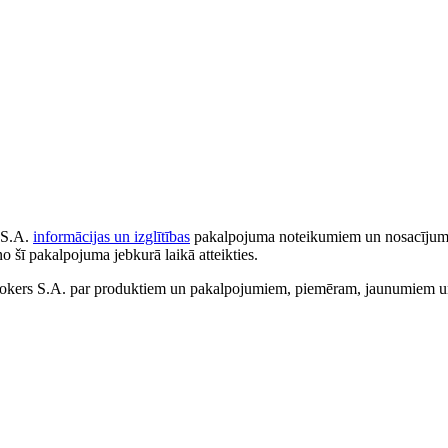
 S.A.
informācijas un izglītības
pakalpojuma noteikumiem un nosacījumiem
no šī pakalpojuma jebkurā laikā atteikties.
ers S.A. par produktiem un pakalpojumiem, piemēram, jaunumiem un 