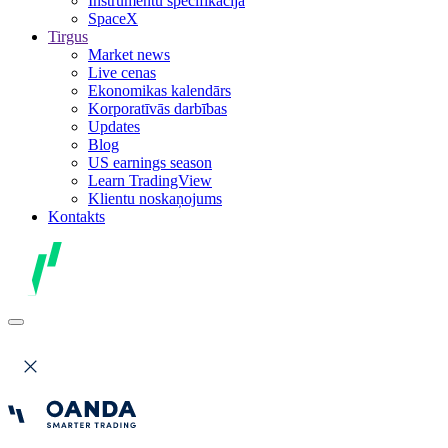
Instrumentu specifikācija
SpaceX
Tirgus
Market news
Live cenas
Ekonomikas kalendārs
Korporatīvās darbības
Updates
Blog
US earnings season
Learn TradingView
Klientu noskaņojums
Kontakts