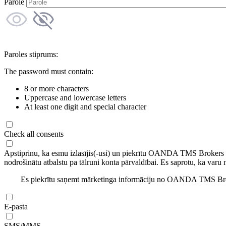
Parole
Paroles stiprums:
The password must contain:
8 or more characters
Uppercase and lowercase letters
At least one digit and special character
Check all consents
Apstiprinu, ka esmu izlasījis(-usi) un piekrītu OANDA TMS Brokers
nodrošinātu atbalstu pa tālruni konta pārvaldībai. Es saprotu, ka varu 
Es piekrītu saņemt mārketinga informāciju no OANDA TMS Brok
E-pasta
SMS/MMS