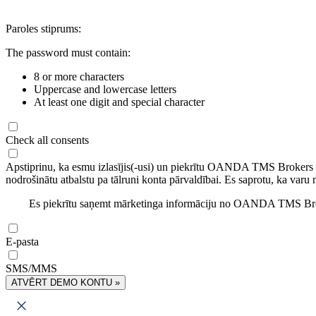
Paroles stiprums:
The password must contain:
8 or more characters
Uppercase and lowercase letters
At least one digit and special character
Check all consents
Apstiprinu, ka esmu izlasījis(-usi) un piekrītu OANDA TMS Brokers
nodrošinātu atbalstu pa tālruni konta pārvaldībai. Es saprotu, ka varu 
Es piekrītu saņemt mārketinga informāciju no OANDA TMS Brok
E-pasta
SMS/MMS
ATVĒRT DEMO KONTU »