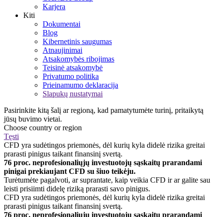
Karjera
Kiti
Dokumentai
Blog
Kibernetinis saugumas
Atnaujinimai
Atsakomybės ribojimas
Teisinė atsakomybė
Privatumo politika
Prieinamumo deklaracija
Slapukų nustatymai
Pasirinkite kitą šalį ar regioną, kad pamatytumėte turinį, pritaikytą
jūsų buvimo vietai.
Choose country or region
Tęsti
CFD yra sudėtingos priemonės, dėl kurių kyla didelė rizika greitai
prarasti pinigus taikant finansinį svertą.
76 proc. neprofesionaliųjų investuotojų sąskaitų prarandami
pinigai prekiaujant CFD su šiuo teikėju.
Turėtumėte pagalvoti, ar suprantate, kaip veikia CFD ir ar galite sau
leisti prisiimti didelę riziką prarasti savo pinigus.
CFD yra sudėtingos priemonės, dėl kurių kyla didelė rizika greitai
prarasti pinigus taikant finansinį svertą.
76 proc. neprofesionaliųjų investuotojų sąskaitų prarandami