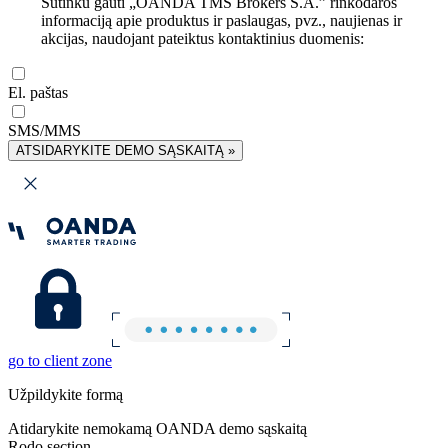
Sutinku gauti „OANDA TMS Brokers S.A.” rinkodaros
informaciją apie produktus ir paslaugas, pvz., naujienas ir
akcijas, naudojant pateiktus kontaktinius duomenis:
El. paštas
SMS/MMS
ATSIDARYKITE DEMO SĄSKAITĄ »
go to client zone
Užpildykite formą
Atidarykite nemokamą OANDA demo sąskaitą
Rodo section