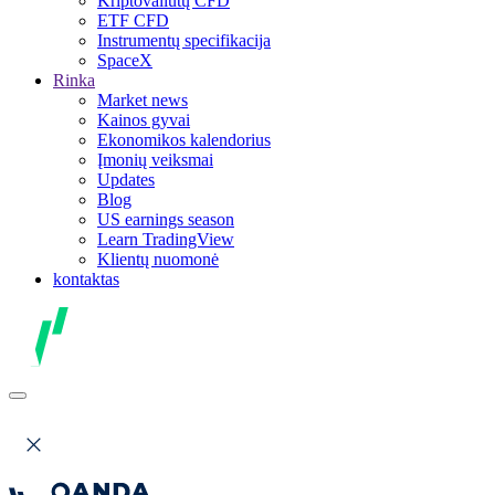
Kriptovaliutų CFD
ETF CFD
Instrumentų specifikacija
SpaceX
Rinka
Market news
Kainos gyvai
Ekonomikos kalendorius
Įmonių veiksmai
Updates
Blog
US earnings season
Learn TradingView
Klientų nuomonė
kontaktas