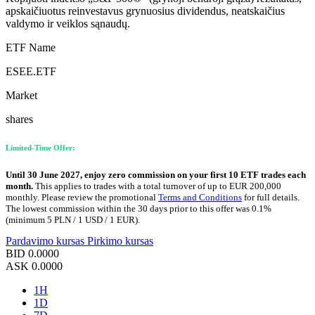
apskaičiuotus reinvestavus grynuosius dividendus, neatskaičius
valdymo ir veiklos sąnaudų.
ETF Name
ESEE.ETF
Market
shares
Limited-Time Offer:
Until 30 June 2027, enjoy zero commission on your first 10 ETF trades each
month.
This applies to trades with a total turnover of up to EUR 200,000
monthly. Please review the promotional
Terms and Conditions
for full details.
The lowest commission within the 30 days prior to this offer was 0.1%
(minimum 5 PLN / 1 USD / 1 EUR).
Pardavimo kursas
Pirkimo kursas
BID
0.0000
ASK
0.0000
1H
1D