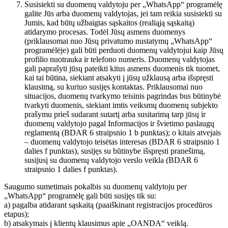
Susisiekti su duomenų valdytoju per „WhatsApp“ programėlę
galite Jūs arba duomenų valdytojas, jei tam reikia susisiekti su
Jumis, kad būtų užbaigtas sąskaitos (realiąją sąskaitą)
atidarymo procesas. Todėl Jūsų asmens duomenys
(priklausomai nuo Jūsų privatumo nustatymų „WhatsApp“
programėlėje) gali būti perduoti duomenų valdytojui kaip Jūsų
profilio nuotrauka ir telefono numeris. Duomenų valdytojas
gali paprašyti jūsų pateikti kitus asmens duomenis tik tuomet,
kai tai būtina, siekiant atsakyti į jūsų užklausą arba išspręsti
klausimą, su kuriuo susijęs kontaktas. Priklausomai nuo
situacijos, duomenų tvarkymo teisinis pagrindas bus būtinybė
tvarkyti duomenis, siekiant imtis veiksmų duomenų subjekto
prašymu prieš sudarant sutartį arba susitarimą tarp jūsų ir
duomenų valdytojo pagal Informacijos ir švietimo paslaugų
reglamentą (BDAR 6 straipsnio 1 b punktas); o kitais atvejais
– duomenų valdytojo teisėtas interesas (BDAR 6 straipsnio 1
dalies f punktas), susijęs su būtinybe išspręsti pranešimą,
susijusį su duomenų valdytojo verslo veikla (BDAR 6
straipsnio 1 dalies f punktas).
Saugumo sumetimais pokalbis su duomenų valdytoju per
„WhatsApp“ programėlę gali būti susijęs tik su:
a) pagalba atidarant sąskaitą (paaiškinant registracijos procedūros
etapus);
b) atsakymais į klientų klausimus apie „OANDA“ veiklą.