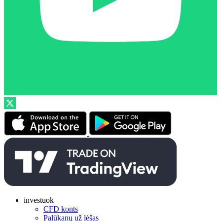
investuok
CFD konts
Palūkanų už lėšas