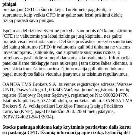
pinigai
prekiaujant CFD su šiuo teikėju. Turėtumėte pagalvoti, ar
suprantate, kaip veikia CFD ir ar galite sau leisti prisiimti didelę
riziką prarasti savo pinigus.
Ispėjimas dėl rizikos: Svertinė prekyba sandoriais dėl kainų skirtumo
(CFD) ir valiutomis yra labai rizikinga jūsų kapitalui, nes galite
prarasti visa investuota sumą. Dėl šios priežasties prekyba sandoriais
dėl kainų skirtumo (CFD) ir valiutomis gali būti tinkama ne visiems
investuotojams. Įsitikinkite, kad suprantate susijusias rizikas, o
prireikus – pasitarkite su nepriklausomais konsultantais. Informacija
pateikta šiame tinklapyje nera nukreipta į tam tikros šalies klientus, ir
nera skirta toms šalims kuriose šį informacija gali būti netinkama
pagal nurodytos šalies vietinius įstatymus ar teisinius reguliavimus.
OANDA TMS Brokers S.A. buveinės registracijos adresas: Warsaw
UNIT, Daszyńskiego 1, 00-843 Varšuva, įmonė registruota Įmonių
registre (Krajowy Rejestr Sądowy), registracijos Nr.: 0000204776.
Įstatinis kapitalas: 3,537.560 zlotų, sumokėtas pilnai. OANDA TMS
Brokers S.A. veiklą prižiuri Lenkijos Finansų Įstaigų Priežiūros
Tarnyba (KNF), pagal balandžio 26 d. 2004 metų įstatymą.
(KPWiG-4021-54-1/2004).
Stocks paslauga siūloma kaip kryžminio pardavimo dalis kartu
su paslauga CFD. Išsamią informaciją apie riziką, kylančią dėl