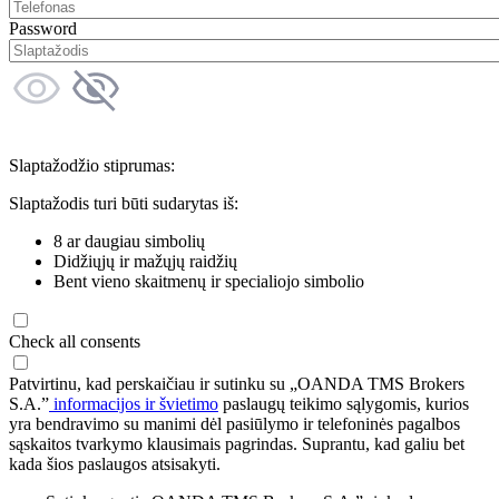
Password
Slaptažodžio stiprumas:
Slaptažodis turi būti sudarytas iš:
8 ar daugiau simbolių
Didžiųjų ir mažųjų raidžių
Bent vieno skaitmenų ir specialiojo simbolio
Check all consents
Patvirtinu, kad perskaičiau ir sutinku su „OANDA TMS Brokers
S.A.”
informacijos ir švietimo
paslaugų teikimo sąlygomis, kurios
yra bendravimo su manimi dėl pasiūlymo ir telefoninės pagalbos
sąskaitos tvarkymo klausimais pagrindas. Suprantu, kad galiu bet
kada šios paslaugos atsisakyti.