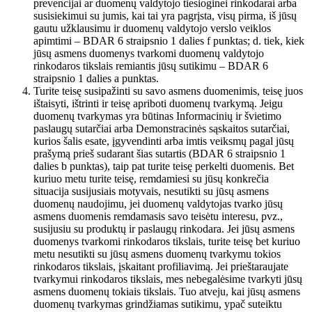
prevencijai ar duomenų valdytojo tiesioginei rinkodarai arba
susisiekimui su jumis, kai tai yra pagrįsta, visų pirma, iš jūsų
gautu užklausimu ir duomenų valdytojo verslo veiklos
apimtimi – BDAR 6 straipsnio 1 dalies f punktas; d. tiek, kiek
jūsų asmens duomenys tvarkomi duomenų valdytojo
rinkodaros tikslais remiantis jūsų sutikimu – BDAR 6
straipsnio 1 dalies a punktas.
Turite teisę susipažinti su savo asmens duomenimis, teisę juos
ištaisyti, ištrinti ir teisę apriboti duomenų tvarkymą. Jeigu
duomenų tvarkymas yra būtinas Informacinių ir švietimo
paslaugų sutarčiai arba Demonstracinės sąskaitos sutarčiai,
kurios šalis esate, įgyvendinti arba imtis veiksmų pagal jūsų
prašymą prieš sudarant šias sutartis (BDAR 6 straipsnio 1
dalies b punktas), taip pat turite teisę perkelti duomenis. Bet
kuriuo metu turite teisę, remdamiesi su jūsų konkrečia
situacija susijusiais motyvais, nesutikti su jūsų asmens
duomenų naudojimu, jei duomenų valdytojas tvarko jūsų
asmens duomenis remdamasis savo teisėtu interesu, pvz.,
susijusiu su produktų ir paslaugų rinkodara. Jei jūsų asmens
duomenys tvarkomi rinkodaros tikslais, turite teisę bet kuriuo
metu nesutikti su jūsų asmens duomenų tvarkymu tokios
rinkodaros tikslais, įskaitant profiliavimą. Jei prieštaraujate
tvarkymui rinkodaros tikslais, mes nebegalėsime tvarkyti jūsų
asmens duomenų tokiais tikslais. Tuo atveju, kai jūsų asmens
duomenų tvarkymas grindžiamas sutikimu, ypač suteiktu