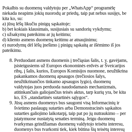
Pokalbis su duomenų valdytoju per „WhatsApp“ programėlę
niekada neapims jokių nuorodų ar priedų, taip pat nebus susijęs, be
kita ko, su:
a) jūsų lėšų likučiu pinigų sąskaitoje;
b) bet kokiais klausimais, susijusiais su sandorių vykdymu;
c) užsakymų pateikimu ar jų keitimu;
d) kliento asmens duomenų keitimu ar atnaujinimu;
e) nurodymų dėl lėšų įnešimo į pinigų sąskaitą ar išėmimo iš jos
pateikimu.
Perduodant asmens duomenis į trečiąsias šalis, t. y. gavėjams,
įsisteigusiems už Europos ekonominės erdvės ar Šveicarijos
ribų, į šalis, kurios, Europos Komisijos nuomone, neužtikrina
pakankamos duomenų apsaugos (trečiosios šalys,
neužtikrinančios tinkamo apsaugos lygio), duomenų
valdytojas juos perduoda naudodamasis mechanizmais,
atitinkančiais galiojančius teisės aktus, tarp kurių yra, be kita
ko, ES „standartinės sutartinės sąlygos“.
Jūsų asmens duomenys bus saugomi visą Informacinių ir
švietimo paslaugų sutarties arba Demonstracinės sąskaitos
sutarties galiojimo laikotarpį, taip pat po jų nutraukimo – per
įstatymuose nustatytą senaties terminą. Jeigu duomenų
tvarkymas grindžiamas duomenų valdytojo teisėtu interesu,
duomenys bus tvarkomi tiek, kiek būtina šių teisėtų interesų