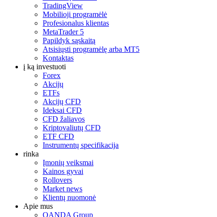
TradingView
Mobilioji programėlė
Profesionalus klientas
MetaTrader 5
Papildyk sąskaitą
Atsisiųsti programėlę arba MT5
Kontaktas
į ką investuoti
Forex
Akcijų
ETFs
Akcijų CFD
Ideksai CFD
CFD žaliavos
Kriptovaliutų CFD
ETF CFD
Instrumentų specifikacija
rinka
Įmonių veiksmai
Kainos gyvai
Rollovers
Market news
Klientų nuomonė
Apie mus
OANDA Group