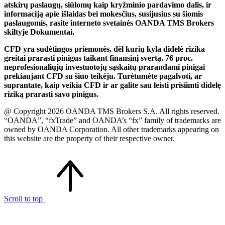
atskirų paslaugų, siūlomų kaip kryžminio pardavimo dalis, ir
informaciją apie išlaidas bei mokesčius, susijusius su šiomis
paslaugomis, rasite interneto svetainės OANDA TMS Brokers
skiltyje Dokumentai.
CFD yra sudėtingos priemonės, dėl kurių kyla didelė rizika
greitai prarasti pinigus taikant finansinį svertą. 76 proc.
neprofesionaliųjų investuotojų sąskaitų prarandami pinigai
prekiaujant CFD su šiuo teikėju. Turėtumėte pagalvoti, ar
suprantate, kaip veikia CFD ir ar galite sau leisti prisiimti didelę
riziką prarasti savo pinigus.
@ Copyright 2026 OANDA TMS Brokers S.A. All rights reserved.
“OANDA”, “fxTrade” and OANDA’s “fx” family of trademarks are
owned by OANDA Corporation. All other trademarks appearing on
this website are the property of their respective owner.
Scroll to top