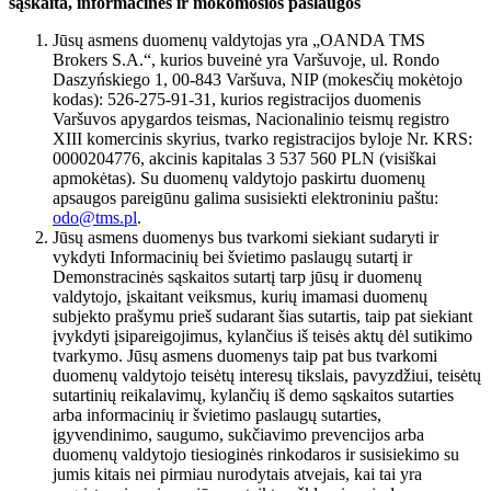
sąskaita, informacinės ir mokomosios paslaugos
Jūsų asmens duomenų valdytojas yra „OANDA TMS
Brokers S.A.“, kurios buveinė yra Varšuvoje, ul. Rondo
Daszyńskiego 1, 00-843 Varšuva, NIP (mokesčių mokėtojo
kodas): 526-275-91-31, kurios registracijos duomenis
Varšuvos apygardos teismas, Nacionalinio teismų registro
XIII komercinis skyrius, tvarko registracijos byloje Nr. KRS:
0000204776, akcinis kapitalas 3 537 560 PLN (visiškai
apmokėtas). Su duomenų valdytojo paskirtu duomenų
apsaugos pareigūnu galima susisiekti elektroniniu paštu:
odo@tms.pl
.
Jūsų asmens duomenys bus tvarkomi siekiant sudaryti ir
vykdyti Informacinių bei švietimo paslaugų sutartį ir
Demonstracinės sąskaitos sutartį tarp jūsų ir duomenų
valdytojo, įskaitant veiksmus, kurių imamasi duomenų
subjekto prašymu prieš sudarant šias sutartis, taip pat siekiant
įvykdyti įsipareigojimus, kylančius iš teisės aktų dėl sutikimo
tvarkymo. Jūsų asmens duomenys taip pat bus tvarkomi
duomenų valdytojo teisėtų interesų tikslais, pavyzdžiui, teisėtų
sutartinių reikalavimų, kylančių iš demo sąskaitos sutarties
arba informacinių ir švietimo paslaugų sutarties,
įgyvendinimo, saugumo, sukčiavimo prevencijos arba
duomenų valdytojo tiesioginės rinkodaros ir susisiekimo su
jumis kitais nei pirmiau nurodytais atvejais, kai tai yra