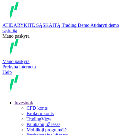
ATIDARYKITE SĄSKAITĄ
Trading
Demo
Atidaryti demo
sąskaitą
Mano paskyra
Mano paskyra
Prekyba internetu
Help
Investuok
CFD konts
Brokeru konts
TradingView
Palūkanų už lėšas
Mobilioji programėlė