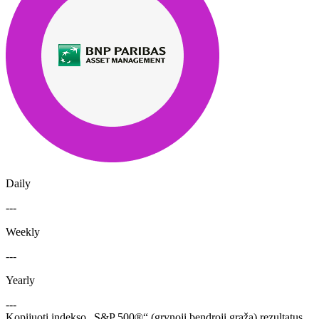
Daily
---
Weekly
---
Yearly
---
Kopijuoti indekso „S&P 500®“ (grynoji bendroji grąža) rezultatus,