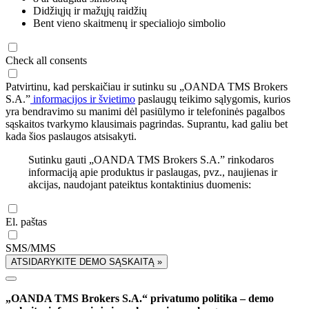
Didžiųjų ir mažųjų raidžių
Bent vieno skaitmenų ir specialiojo simbolio
Check all consents
Patvirtinu, kad perskaičiau ir sutinku su „OANDA TMS Brokers
S.A.”
informacijos ir švietimo
paslaugų teikimo sąlygomis, kurios
yra bendravimo su manimi dėl pasiūlymo ir telefoninės pagalbos
sąskaitos tvarkymo klausimais pagrindas. Suprantu, kad galiu bet
kada šios paslaugos atsisakyti.
Sutinku gauti „OANDA TMS Brokers S.A.” rinkodaros
informaciją apie produktus ir paslaugas, pvz., naujienas ir
akcijas, naudojant pateiktus kontaktinius duomenis:
El. paštas
SMS/MMS
ATSIDARYKITE DEMO SĄSKAITĄ »
„OANDA TMS Brokers S.A.“ privatumo politika – demo