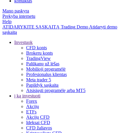
kontaktas
Mano paskyra
Prekyba internetu
Help
ATIDARYKITE SĄSKAITĄ
Trading
Demo
Atidaryti demo
sąskaitą
Investuok
CFD konts
Brokeru konts
TradingView
Palūkanų už lėšas
Mobilioji programėlė
Profesionalus klientas
Meta trader 5
Papildyk sąskaitą
Atsisiųsti programėlę arba MT5
į ką investuoti
Forex
Akcijų
ETFs
Akcijų CFD
Ideksai CFD
CFD žaliavos