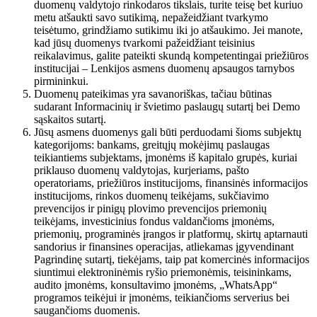
duomenų valdytojo rinkodaros tikslais, turite teisę bet kuriuo
metu atšaukti savo sutikimą, nepažeidžiant tvarkymo
teisėtumo, grindžiamo sutikimu iki jo atšaukimo. Jei manote,
kad jūsų duomenys tvarkomi pažeidžiant teisinius
reikalavimus, galite pateikti skundą kompetentingai priežiūros
institucijai – Lenkijos asmens duomenų apsaugos tarnybos
pirmininkui.
Duomenų pateikimas yra savanoriškas, tačiau būtinas
sudarant Informacinių ir švietimo paslaugų sutartį bei Demo
sąskaitos sutartį.
Jūsų asmens duomenys gali būti perduodami šioms subjektų
kategorijoms: bankams, greitųjų mokėjimų paslaugas
teikiantiems subjektams, įmonėms iš kapitalo grupės, kuriai
priklauso duomenų valdytojas, kurjeriams, pašto
operatoriams, priežiūros institucijoms, finansinės informacijos
institucijoms, rinkos duomenų teikėjams, sukčiavimo
prevencijos ir pinigų plovimo prevencijos priemonių
teikėjams, investicinius fondus valdančioms įmonėms,
priemonių, programinės įrangos ir platformų, skirtų aptarnauti
sandorius ir finansines operacijas, atliekamas įgyvendinant
Pagrindinę sutartį, tiekėjams, taip pat komercinės informacijos
siuntimui elektroninėmis ryšio priemonėmis, teisininkams,
audito įmonėms, konsultavimo įmonėms, „WhatsApp“
programos teikėjui ir įmonėms, teikiančioms serverius bei
saugančioms duomenis.