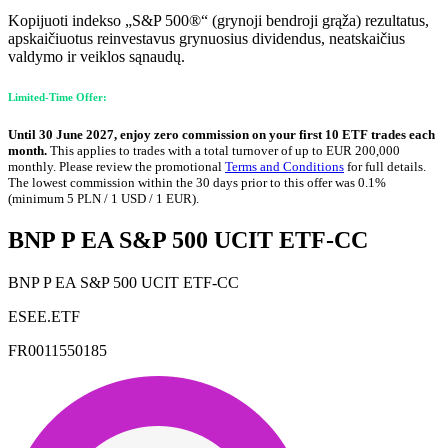
Kopijuoti indekso „S&P 500®“ (grynoji bendroji grąža) rezultatus,
apskaičiuotus reinvestavus grynuosius dividendus, neatskaičius
valdymo ir veiklos sąnaudų.
Limited-Time Offer:
Until 30 June 2027, enjoy zero commission on your first 10 ETF trades each
month.
This applies to trades with a total turnover of up to EUR 200,000
monthly. Please review the promotional
Terms and Conditions
for full details.
The lowest commission within the 30 days prior to this offer was 0.1%
(minimum 5 PLN / 1 USD / 1 EUR).
BNP P EA S&P 500 UCIT ETF-CC
BNP P EA S&P 500 UCIT ETF-CC
ESEE.ETF
FR0011550185