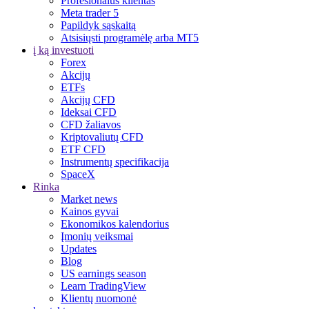
Profesionalus klientas
Meta trader 5
Papildyk sąskaitą
Atsisiųsti programėlę arba MT5
į ką investuoti
Forex
Akcijų
ETFs
Akcijų CFD
Ideksai CFD
CFD žaliavos
Kriptovaliutų CFD
ETF CFD
Instrumentų specifikacija
SpaceX
Rinka
Market news
Kainos gyvai
Ekonomikos kalendorius
Įmonių veiksmai
Updates
Blog
US earnings season
Learn TradingView
Klientų nuomonė