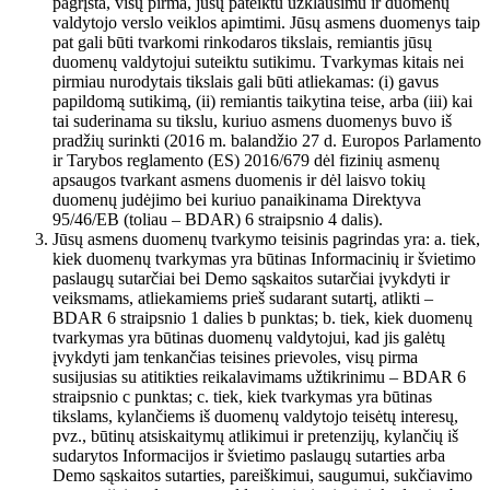
pagrįsta, visų pirma, jūsų pateiktu užklausimu ir duomenų
valdytojo verslo veiklos apimtimi. Jūsų asmens duomenys taip
pat gali būti tvarkomi rinkodaros tikslais, remiantis jūsų
duomenų valdytojui suteiktu sutikimu. Tvarkymas kitais nei
pirmiau nurodytais tikslais gali būti atliekamas: (i) gavus
papildomą sutikimą, (ii) remiantis taikytina teise, arba (iii) kai
tai suderinama su tikslu, kuriuo asmens duomenys buvo iš
pradžių surinkti (2016 m. balandžio 27 d. Europos Parlamento
ir Tarybos reglamento (ES) 2016/679 dėl fizinių asmenų
apsaugos tvarkant asmens duomenis ir dėl laisvo tokių
duomenų judėjimo bei kuriuo panaikinama Direktyva
95/46/EB (toliau – BDAR) 6 straipsnio 4 dalis).
Jūsų asmens duomenų tvarkymo teisinis pagrindas yra: a. tiek,
kiek duomenų tvarkymas yra būtinas Informacinių ir švietimo
paslaugų sutarčiai bei Demo sąskaitos sutarčiai įvykdyti ir
veiksmams, atliekamiems prieš sudarant sutartį, atlikti –
BDAR 6 straipsnio 1 dalies b punktas; b. tiek, kiek duomenų
tvarkymas yra būtinas duomenų valdytojui, kad jis galėtų
įvykdyti jam tenkančias teisines prievoles, visų pirma
susijusias su atitikties reikalavimams užtikrinimu – BDAR 6
straipsnio c punktas; c. tiek, kiek tvarkymas yra būtinas
tikslams, kylančiems iš duomenų valdytojo teisėtų interesų,
pvz., būtinų atsiskaitymų atlikimui ir pretenzijų, kylančių iš
sudarytos Informacijos ir švietimo paslaugų sutarties arba
Demo sąskaitos sutarties, pareiškimui, saugumui, sukčiavimo