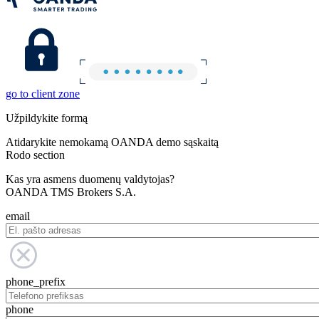
go to client zone
Užpildykite formą
Atidarykite nemokamą OANDA demo sąskaitą
Rodo section
Kas yra asmens duomenų valdytojas?
OANDA TMS Brokers S.A.
email
phone_prefix
phone