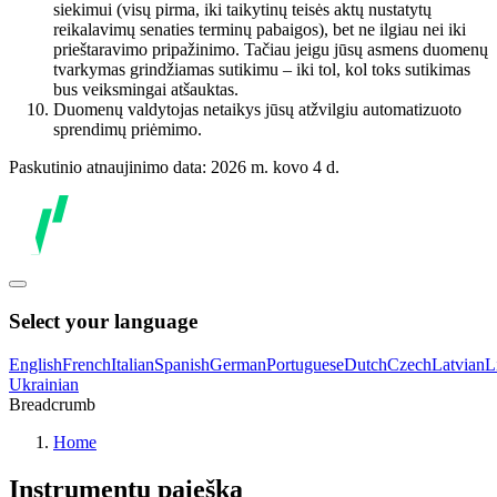
siekimui (visų pirma, iki taikytinų teisės aktų nustatytų
reikalavimų senaties terminų pabaigos), bet ne ilgiau nei iki
prieštaravimo pripažinimo. Tačiau jeigu jūsų asmens duomenų
tvarkymas grindžiamas sutikimu – iki tol, kol toks sutikimas
bus veiksmingai atšauktas.
Duomenų valdytojas netaikys jūsų atžvilgiu automatizuoto
sprendimų priėmimo.
Paskutinio atnaujinimo data: 2026 m. kovo 4 d.
Select your language
English
French
Italian
Spanish
German
Portuguese
Dutch
Czech
Latvian
L
Ukrainian
Breadcrumb
Home
Instrumentų paieška