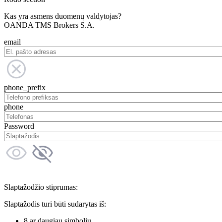
Kas yra asmens duomenų valdytojas?
OANDA TMS Brokers S.A.
email
phone_prefix
phone
Password
Slaptažodžio stiprumas:
Slaptažodis turi būti sudarytas iš:
8 ar daugiau simbolių