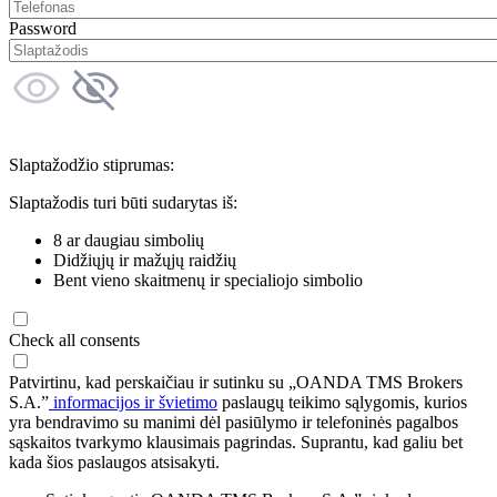
Password
Slaptažodžio stiprumas:
Slaptažodis turi būti sudarytas iš:
8 ar daugiau simbolių
Didžiųjų ir mažųjų raidžių
Bent vieno skaitmenų ir specialiojo simbolio
Check all consents
Patvirtinu, kad perskaičiau ir sutinku su „OANDA TMS Brokers
S.A.”
informacijos ir švietimo
paslaugų teikimo sąlygomis, kurios
yra bendravimo su manimi dėl pasiūlymo ir telefoninės pagalbos
sąskaitos tvarkymo klausimais pagrindas. Suprantu, kad galiu bet
kada šios paslaugos atsisakyti.