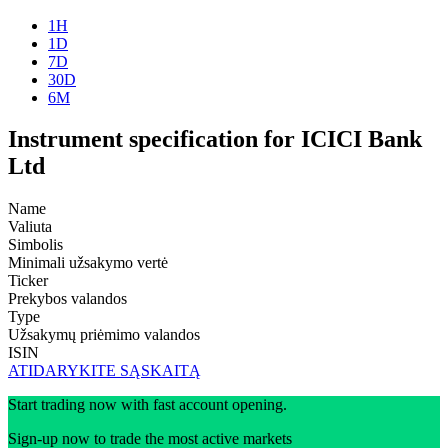
1H
1D
7D
30D
6M
Instrument specification for ICICI Bank
Ltd
Name
Valiuta
Simbolis
Minimali užsakymo vertė
Ticker
Prekybos valandos
Type
Užsakymų priėmimo valandos
ISIN
ATIDARYKITE SĄSKAITĄ
Start trading now with fast account opening.
Sign-up now to trade the most active markets