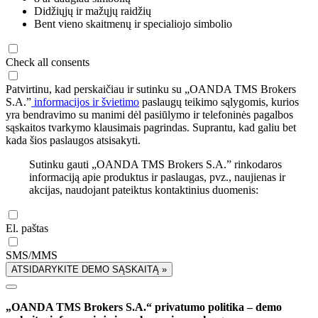
Didžiųjų ir mažųjų raidžių
Bent vieno skaitmenų ir specialiojo simbolio
Check all consents
Patvirtinu, kad perskaičiau ir sutinku su „OANDA TMS Brokers
S.A.”
informacijos ir švietimo
paslaugų teikimo sąlygomis, kurios
yra bendravimo su manimi dėl pasiūlymo ir telefoninės pagalbos
sąskaitos tvarkymo klausimais pagrindas. Suprantu, kad galiu bet
kada šios paslaugos atsisakyti.
Sutinku gauti „OANDA TMS Brokers S.A.” rinkodaros
informaciją apie produktus ir paslaugas, pvz., naujienas ir
akcijas, naudojant pateiktus kontaktinius duomenis:
El. paštas
SMS/MMS
ATSIDARYKITE DEMO SĄSKAITĄ »
„OANDA TMS Brokers S.A.“ privatumo politika – demo