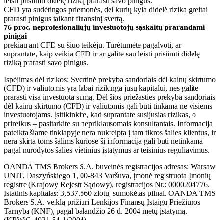
leisti prisiimti didelę riziką prarasti savo pinigus.
CFD yra sudėtingos priemonės, dėl kurių kyla didelė rizika greitai
prarasti pinigus taikant finansinį svertą.
76 proc. neprofesionaliųjų investuotojų sąskaitų prarandami
pinigai
prekiaujant CFD su šiuo teikėju. Turėtumėte pagalvoti, ar
suprantate, kaip veikia CFD ir ar galite sau leisti prisiimti didelę
riziką prarasti savo pinigus.
Ispėjimas dėl rizikos: Svertinė prekyba sandoriais dėl kainų skirtumo
(CFD) ir valiutomis yra labai rizikinga jūsų kapitalui, nes galite
prarasti visa investuota sumą. Dėl šios priežasties prekyba sandoriais
dėl kainų skirtumo (CFD) ir valiutomis gali būti tinkama ne visiems
investuotojams. Įsitikinkite, kad suprantate susijusias rizikas, o
prireikus – pasitarkite su nepriklausomais konsultantais. Informacija
pateikta šiame tinklapyje nera nukreipta į tam tikros šalies klientus, ir
nera skirta toms šalims kuriose šį informacija gali būti netinkama
pagal nurodytos šalies vietinius įstatymus ar teisinius reguliavimus.
OANDA TMS Brokers S.A. buveinės registracijos adresas: Warsaw
UNIT, Daszyńskiego 1, 00-843 Varšuva, įmonė registruota Įmonių
registre (Krajowy Rejestr Sądowy), registracijos Nr.: 0000204776.
Įstatinis kapitalas: 3,537.560 zlotų, sumokėtas pilnai. OANDA TMS
Brokers S.A. veiklą prižiuri Lenkijos Finansų Įstaigų Priežiūros
Tarnyba (KNF), pagal balandžio 26 d. 2004 metų įstatymą.
(KPWiG-4021-54-1/2004).