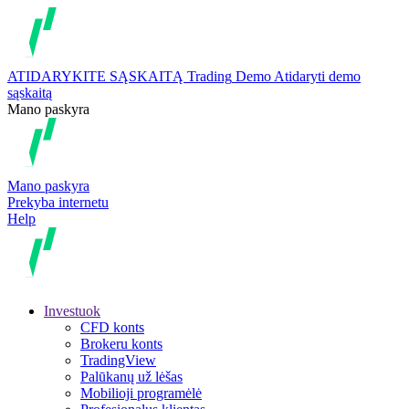
ATIDARYKITE SĄSKAITĄ
Trading
Demo
Atidaryti demo
sąskaitą
Mano paskyra
Mano paskyra
Prekyba internetu
Help
Investuok
CFD konts
Brokeru konts
TradingView
Palūkanų už lėšas
Mobilioji programėlė