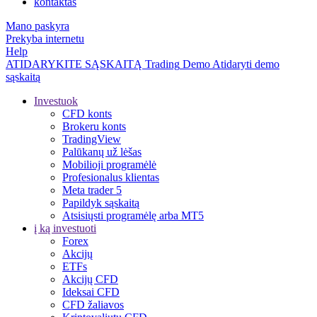
kontaktas
Mano paskyra
Prekyba internetu
Help
ATIDARYKITE SĄSKAITĄ
Trading
Demo
Atidaryti demo
sąskaitą
Investuok
CFD konts
Brokeru konts
TradingView
Palūkanų už lėšas
Mobilioji programėlė
Profesionalus klientas
Meta trader 5
Papildyk sąskaitą
Atsisiųsti programėlę arba MT5
į ką investuoti
Forex
Akcijų
ETFs
Akcijų CFD
Ideksai CFD
CFD žaliavos