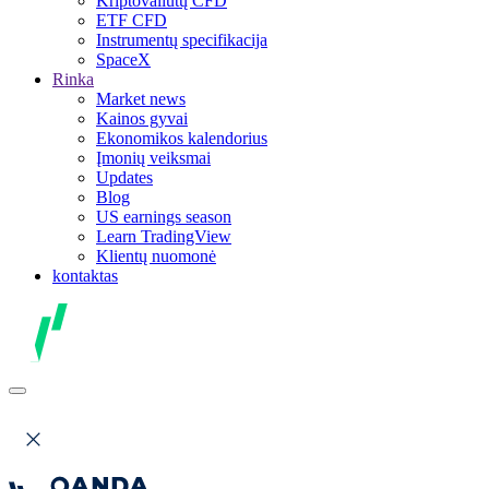
Kriptovaliutų CFD
ETF CFD
Instrumentų specifikacija
SpaceX
Rinka
Market news
Kainos gyvai
Ekonomikos kalendorius
Įmonių veiksmai
Updates
Blog
US earnings season
Learn TradingView
Klientų nuomonė
kontaktas