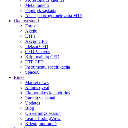
Profesionalus klientas
Meta trader 5
Papildyk sąskaitą
Atsisiųsti programėlę arba MT5
į ką investuoti
Forex
Akcijų
ETFs
Akcijų CFD
Ideksai CFD
CFD žaliavos
Kriptovaliutų CFD
ETF CFD
Instrumentų specifikacija
SpaceX
Rinka
Market news
Kainos gyvai
Ekonomikos kalendorius
Įmonių veiksmai
Updates
Blog
US earnings season
Learn TradingView
Klientų nuomonė