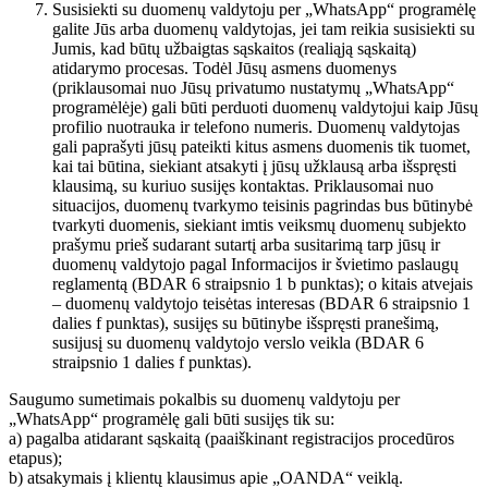
Susisiekti su duomenų valdytoju per „WhatsApp“ programėlę
galite Jūs arba duomenų valdytojas, jei tam reikia susisiekti su
Jumis, kad būtų užbaigtas sąskaitos (realiąją sąskaitą)
atidarymo procesas. Todėl Jūsų asmens duomenys
(priklausomai nuo Jūsų privatumo nustatymų „WhatsApp“
programėlėje) gali būti perduoti duomenų valdytojui kaip Jūsų
profilio nuotrauka ir telefono numeris. Duomenų valdytojas
gali paprašyti jūsų pateikti kitus asmens duomenis tik tuomet,
kai tai būtina, siekiant atsakyti į jūsų užklausą arba išspręsti
klausimą, su kuriuo susijęs kontaktas. Priklausomai nuo
situacijos, duomenų tvarkymo teisinis pagrindas bus būtinybė
tvarkyti duomenis, siekiant imtis veiksmų duomenų subjekto
prašymu prieš sudarant sutartį arba susitarimą tarp jūsų ir
duomenų valdytojo pagal Informacijos ir švietimo paslaugų
reglamentą (BDAR 6 straipsnio 1 b punktas); o kitais atvejais
– duomenų valdytojo teisėtas interesas (BDAR 6 straipsnio 1
dalies f punktas), susijęs su būtinybe išspręsti pranešimą,
susijusį su duomenų valdytojo verslo veikla (BDAR 6
straipsnio 1 dalies f punktas).
Saugumo sumetimais pokalbis su duomenų valdytoju per
„WhatsApp“ programėlę gali būti susijęs tik su:
a) pagalba atidarant sąskaitą (paaiškinant registracijos procedūros
etapus);
b) atsakymais į klientų klausimus apie „OANDA“ veiklą.