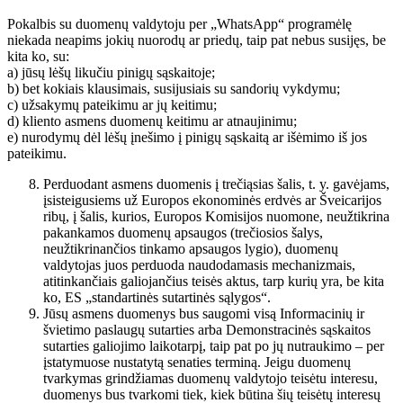
Pokalbis su duomenų valdytoju per „WhatsApp“ programėlę
niekada neapims jokių nuorodų ar priedų, taip pat nebus susijęs, be
kita ko, su:
a) jūsų lėšų likučiu pinigų sąskaitoje;
b) bet kokiais klausimais, susijusiais su sandorių vykdymu;
c) užsakymų pateikimu ar jų keitimu;
d) kliento asmens duomenų keitimu ar atnaujinimu;
e) nurodymų dėl lėšų įnešimo į pinigų sąskaitą ar išėmimo iš jos
pateikimu.
Perduodant asmens duomenis į trečiąsias šalis, t. y. gavėjams,
įsisteigusiems už Europos ekonominės erdvės ar Šveicarijos
ribų, į šalis, kurios, Europos Komisijos nuomone, neužtikrina
pakankamos duomenų apsaugos (trečiosios šalys,
neužtikrinančios tinkamo apsaugos lygio), duomenų
valdytojas juos perduoda naudodamasis mechanizmais,
atitinkančiais galiojančius teisės aktus, tarp kurių yra, be kita
ko, ES „standartinės sutartinės sąlygos“.
Jūsų asmens duomenys bus saugomi visą Informacinių ir
švietimo paslaugų sutarties arba Demonstracinės sąskaitos
sutarties galiojimo laikotarpį, taip pat po jų nutraukimo – per
įstatymuose nustatytą senaties terminą. Jeigu duomenų
tvarkymas grindžiamas duomenų valdytojo teisėtu interesu,
duomenys bus tvarkomi tiek, kiek būtina šių teisėtų interesų