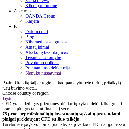
Market news
Klientų nuomonė
Apie mus
OANDA Group
Karjera
Kiti
Dokumentai
Blog
Kibernetinis saugumas
Atnaujinimai
Atsakomybės ribojimas
Teisinė atsakomybė
Privatumo politika
Prieinamumo deklaracija
Slapukų nustatymai
Pasirinkite kitą šalį ar regioną, kad pamatytumėte turinį, pritaikytą
jūsų buvimo vietai.
Choose country or region
Tęsti
CFD yra sudėtingos priemonės, dėl kurių kyla didelė rizika greitai
prarasti pinigus taikant finansinį svertą.
76 proc. neprofesionaliųjų investuotojų sąskaitų prarandami
pinigai prekiaujant CFD su šiuo teikėju.
Turėtumėte pagalvoti, ar suprantate, kaip veikia CFD ir ar galite sau