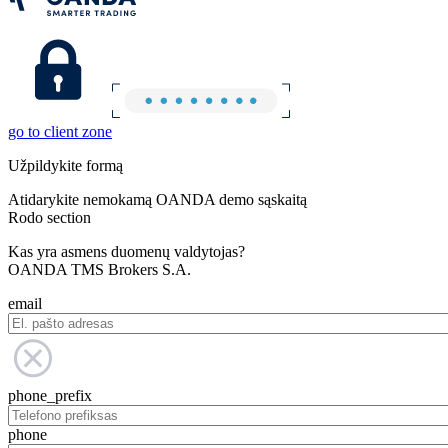
go to client zone
Užpildykite formą
Atidarykite nemokamą OANDA demo sąskaitą
Rodo section
Kas yra asmens duomenų valdytojas?
OANDA TMS Brokers S.A.
email
phone_prefix
phone