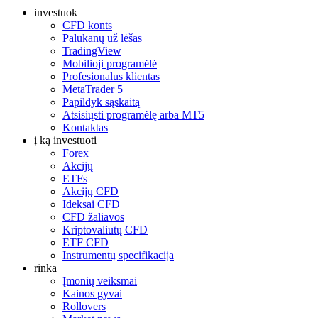
investuok
CFD konts
Palūkanų už lėšas
TradingView
Mobilioji programėlė
Profesionalus klientas
MetaTrader 5
Papildyk sąskaitą
Atsisiųsti programėlę arba MT5
Kontaktas
į ką investuoti
Forex
Akcijų
ETFs
Akcijų CFD
Ideksai CFD
CFD žaliavos
Kriptovaliutų CFD
ETF CFD
Instrumentų specifikacija
rinka
Įmonių veiksmai
Kainos gyvai
Rollovers