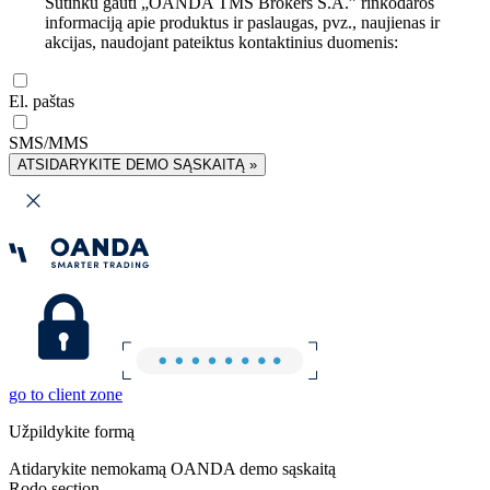
Sutinku gauti „OANDA TMS Brokers S.A.” rinkodaros
informaciją apie produktus ir paslaugas, pvz., naujienas ir
akcijas, naudojant pateiktus kontaktinius duomenis:
El. paštas
SMS/MMS
ATSIDARYKITE DEMO SĄSKAITĄ »
go to client zone
Užpildykite formą
Atidarykite nemokamą OANDA demo sąskaitą
Rodo section