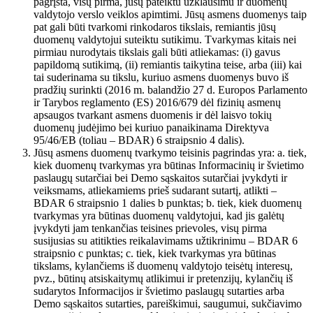
pagrįsta, visų pirma, jūsų pateiktu užklausimu ir duomenų
valdytojo verslo veiklos apimtimi. Jūsų asmens duomenys taip
pat gali būti tvarkomi rinkodaros tikslais, remiantis jūsų
duomenų valdytojui suteiktu sutikimu. Tvarkymas kitais nei
pirmiau nurodytais tikslais gali būti atliekamas: (i) gavus
papildomą sutikimą, (ii) remiantis taikytina teise, arba (iii) kai
tai suderinama su tikslu, kuriuo asmens duomenys buvo iš
pradžių surinkti (2016 m. balandžio 27 d. Europos Parlamento
ir Tarybos reglamento (ES) 2016/679 dėl fizinių asmenų
apsaugos tvarkant asmens duomenis ir dėl laisvo tokių
duomenų judėjimo bei kuriuo panaikinama Direktyva
95/46/EB (toliau – BDAR) 6 straipsnio 4 dalis).
Jūsų asmens duomenų tvarkymo teisinis pagrindas yra: a. tiek,
kiek duomenų tvarkymas yra būtinas Informacinių ir švietimo
paslaugų sutarčiai bei Demo sąskaitos sutarčiai įvykdyti ir
veiksmams, atliekamiems prieš sudarant sutartį, atlikti –
BDAR 6 straipsnio 1 dalies b punktas; b. tiek, kiek duomenų
tvarkymas yra būtinas duomenų valdytojui, kad jis galėtų
įvykdyti jam tenkančias teisines prievoles, visų pirma
susijusias su atitikties reikalavimams užtikrinimu – BDAR 6
straipsnio c punktas; c. tiek, kiek tvarkymas yra būtinas
tikslams, kylančiems iš duomenų valdytojo teisėtų interesų,
pvz., būtinų atsiskaitymų atlikimui ir pretenzijų, kylančių iš
sudarytos Informacijos ir švietimo paslaugų sutarties arba
Demo sąskaitos sutarties, pareiškimui, saugumui, sukčiavimo