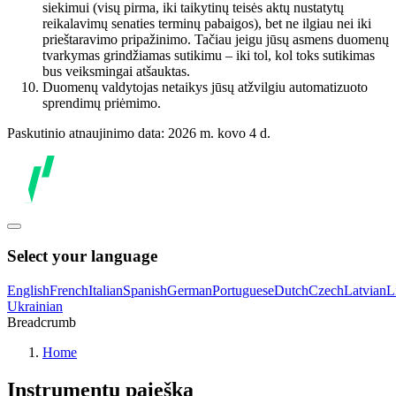
siekimui (visų pirma, iki taikytinų teisės aktų nustatytų
reikalavimų senaties terminų pabaigos), bet ne ilgiau nei iki
prieštaravimo pripažinimo. Tačiau jeigu jūsų asmens duomenų
tvarkymas grindžiamas sutikimu – iki tol, kol toks sutikimas
bus veiksmingai atšauktas.
Duomenų valdytojas netaikys jūsų atžvilgiu automatizuoto
sprendimų priėmimo.
Paskutinio atnaujinimo data: 2026 m. kovo 4 d.
Select your language
English
French
Italian
Spanish
German
Portuguese
Dutch
Czech
Latvian
L
Ukrainian
Breadcrumb
Home
Instrumentų paieška