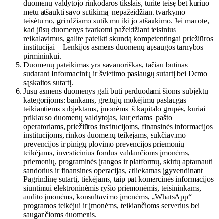
duomenų valdytojo rinkodaros tikslais, turite teisę bet kuriuo
metu atšaukti savo sutikimą, nepažeidžiant tvarkymo
teisėtumo, grindžiamo sutikimu iki jo atšaukimo. Jei manote,
kad jūsų duomenys tvarkomi pažeidžiant teisinius
reikalavimus, galite pateikti skundą kompetentingai priežiūros
institucijai – Lenkijos asmens duomenų apsaugos tarnybos
pirmininkui.
Duomenų pateikimas yra savanoriškas, tačiau būtinas
sudarant Informacinių ir švietimo paslaugų sutartį bei Demo
sąskaitos sutartį.
Jūsų asmens duomenys gali būti perduodami šioms subjektų
kategorijoms: bankams, greitųjų mokėjimų paslaugas
teikiantiems subjektams, įmonėms iš kapitalo grupės, kuriai
priklauso duomenų valdytojas, kurjeriams, pašto
operatoriams, priežiūros institucijoms, finansinės informacijos
institucijoms, rinkos duomenų teikėjams, sukčiavimo
prevencijos ir pinigų plovimo prevencijos priemonių
teikėjams, investicinius fondus valdančioms įmonėms,
priemonių, programinės įrangos ir platformų, skirtų aptarnauti
sandorius ir finansines operacijas, atliekamas įgyvendinant
Pagrindinę sutartį, tiekėjams, taip pat komercinės informacijos
siuntimui elektroninėmis ryšio priemonėmis, teisininkams,
audito įmonėms, konsultavimo įmonėms, „WhatsApp“
programos teikėjui ir įmonėms, teikiančioms serverius bei
saugančioms duomenis.