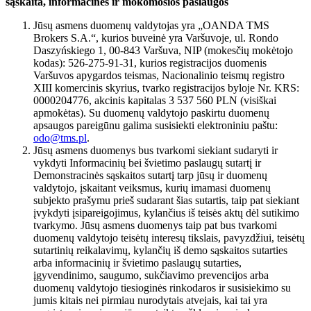
sąskaita, informacinės ir mokomosios paslaugos
Jūsų asmens duomenų valdytojas yra „OANDA TMS
Brokers S.A.“, kurios buveinė yra Varšuvoje, ul. Rondo
Daszyńskiego 1, 00-843 Varšuva, NIP (mokesčių mokėtojo
kodas): 526-275-91-31, kurios registracijos duomenis
Varšuvos apygardos teismas, Nacionalinio teismų registro
XIII komercinis skyrius, tvarko registracijos byloje Nr. KRS:
0000204776, akcinis kapitalas 3 537 560 PLN (visiškai
apmokėtas). Su duomenų valdytojo paskirtu duomenų
apsaugos pareigūnu galima susisiekti elektroniniu paštu:
odo@tms.pl
.
Jūsų asmens duomenys bus tvarkomi siekiant sudaryti ir
vykdyti Informacinių bei švietimo paslaugų sutartį ir
Demonstracinės sąskaitos sutartį tarp jūsų ir duomenų
valdytojo, įskaitant veiksmus, kurių imamasi duomenų
subjekto prašymu prieš sudarant šias sutartis, taip pat siekiant
įvykdyti įsipareigojimus, kylančius iš teisės aktų dėl sutikimo
tvarkymo. Jūsų asmens duomenys taip pat bus tvarkomi
duomenų valdytojo teisėtų interesų tikslais, pavyzdžiui, teisėtų
sutartinių reikalavimų, kylančių iš demo sąskaitos sutarties
arba informacinių ir švietimo paslaugų sutarties,
įgyvendinimo, saugumo, sukčiavimo prevencijos arba
duomenų valdytojo tiesioginės rinkodaros ir susisiekimo su
jumis kitais nei pirmiau nurodytais atvejais, kai tai yra