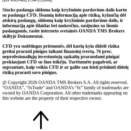
Stocks paslauga siūloma kaip kryžminio pardavimo dalis kartu
su paslauga CFD. Išsamią informaciją apie riziką, kylančią dėl
atskirų paslaugų, siūlomų kaip kryžminio pardavimo dalis, ir
informaciją apie išlaidas bei mokesčius, susijusius su šiomis
paslaugomis, rasite interneto svetainės OANDA TMS Brokers
skiltyje Dokumentai.
CFD yra sudėtingos priemonės, dėl kurių kyla didelė rizika
greitai prarasti pinigus taikant finansinį svertą. 76 proc.
neprofesionaliųjų investuotojų sąskaitų prarandami pinigai
prekiaujant CFD su šiuo teikėju. Turėtumėte pagalvoti, ar
suprantate, kaip veikia CFD ir ar galite sau leisti prisiimti didelę
riziką prarasti savo pinigus.
@ Copyright 2026 OANDA TMS Brokers S.A. All rights reserved.
“OANDA”, “fxTrade” and OANDA’s “fx” family of trademarks are
owned by OANDA Corporation. All other trademarks appearing on
this website are the property of their respective owner.