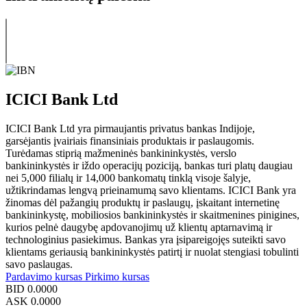
ICICI Bank Ltd
ICICI Bank Ltd yra pirmaujantis privatus bankas Indijoje,
garsėjantis įvairiais finansiniais produktais ir paslaugomis.
Turėdamas stiprią mažmeninės bankininkystės, verslo
bankininkystės ir iždo operacijų poziciją, bankas turi platų daugiau
nei 5,000 filialų ir 14,000 bankomatų tinklą visoje šalyje,
užtikrindamas lengvą prieinamumą savo klientams. ICICI Bank yra
žinomas dėl pažangių produktų ir paslaugų, įskaitant internetinę
bankininkystę, mobiliosios bankininkystės ir skaitmenines pinigines,
kurios pelnė daugybę apdovanojimų už klientų aptarnavimą ir
technologinius pasiekimus. Bankas yra įsipareigojęs suteikti savo
klientams geriausią bankininkystės patirtį ir nuolat stengiasi tobulinti
savo paslaugas.
Pardavimo kursas
Pirkimo kursas
BID
0.0000
ASK
0.0000