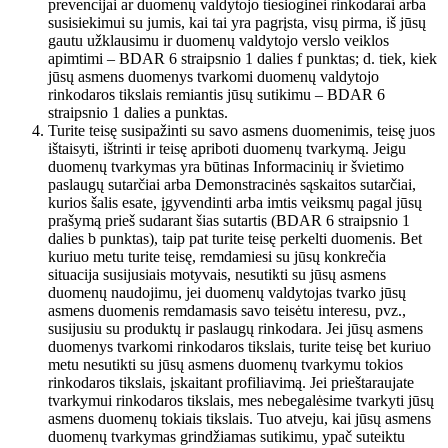
prevencijai ar duomenų valdytojo tiesioginei rinkodarai arba
susisiekimui su jumis, kai tai yra pagrįsta, visų pirma, iš jūsų
gautu užklausimu ir duomenų valdytojo verslo veiklos
apimtimi – BDAR 6 straipsnio 1 dalies f punktas; d. tiek, kiek
jūsų asmens duomenys tvarkomi duomenų valdytojo
rinkodaros tikslais remiantis jūsų sutikimu – BDAR 6
straipsnio 1 dalies a punktas.
Turite teisę susipažinti su savo asmens duomenimis, teisę juos
ištaisyti, ištrinti ir teisę apriboti duomenų tvarkymą. Jeigu
duomenų tvarkymas yra būtinas Informacinių ir švietimo
paslaugų sutarčiai arba Demonstracinės sąskaitos sutarčiai,
kurios šalis esate, įgyvendinti arba imtis veiksmų pagal jūsų
prašymą prieš sudarant šias sutartis (BDAR 6 straipsnio 1
dalies b punktas), taip pat turite teisę perkelti duomenis. Bet
kuriuo metu turite teisę, remdamiesi su jūsų konkrečia
situacija susijusiais motyvais, nesutikti su jūsų asmens
duomenų naudojimu, jei duomenų valdytojas tvarko jūsų
asmens duomenis remdamasis savo teisėtu interesu, pvz.,
susijusiu su produktų ir paslaugų rinkodara. Jei jūsų asmens
duomenys tvarkomi rinkodaros tikslais, turite teisę bet kuriuo
metu nesutikti su jūsų asmens duomenų tvarkymu tokios
rinkodaros tikslais, įskaitant profiliavimą. Jei prieštaraujate
tvarkymui rinkodaros tikslais, mes nebegalėsime tvarkyti jūsų
asmens duomenų tokiais tikslais. Tuo atveju, kai jūsų asmens
duomenų tvarkymas grindžiamas sutikimu, ypač suteiktu