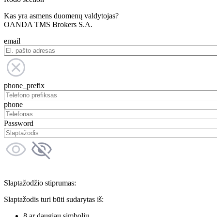
Kas yra asmens duomenų valdytojas?
OANDA TMS Brokers S.A.
email
phone_prefix
phone
Password
Slaptažodžio stiprumas:
Slaptažodis turi būti sudarytas iš:
8 ar daugiau simbolių