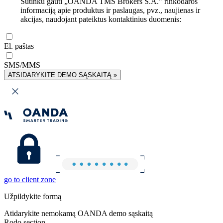
Sutinku gauti „OANDA TMS Brokers S.A.” rinkodaros
informaciją apie produktus ir paslaugas, pvz., naujienas ir
akcijas, naudojant pateiktus kontaktinius duomenis:
El. paštas
SMS/MMS
ATSIDARYKITE DEMO SĄSKAITĄ »
go to client zone
Užpildykite formą
Atidarykite nemokamą OANDA demo sąskaitą
Rodo section