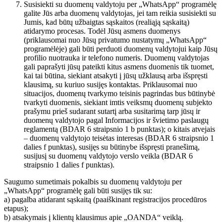
Susisiekti su duomenų valdytoju per „WhatsApp“ programėlę
galite Jūs arba duomenų valdytojas, jei tam reikia susisiekti su
Jumis, kad būtų užbaigtas sąskaitos (realiąją sąskaitą)
atidarymo procesas. Todėl Jūsų asmens duomenys
(priklausomai nuo Jūsų privatumo nustatymų „WhatsApp“
programėlėje) gali būti perduoti duomenų valdytojui kaip Jūsų
profilio nuotrauka ir telefono numeris. Duomenų valdytojas
gali paprašyti jūsų pateikti kitus asmens duomenis tik tuomet,
kai tai būtina, siekiant atsakyti į jūsų užklausą arba išspręsti
klausimą, su kuriuo susijęs kontaktas. Priklausomai nuo
situacijos, duomenų tvarkymo teisinis pagrindas bus būtinybė
tvarkyti duomenis, siekiant imtis veiksmų duomenų subjekto
prašymu prieš sudarant sutartį arba susitarimą tarp jūsų ir
duomenų valdytojo pagal Informacijos ir švietimo paslaugų
reglamentą (BDAR 6 straipsnio 1 b punktas); o kitais atvejais
– duomenų valdytojo teisėtas interesas (BDAR 6 straipsnio 1
dalies f punktas), susijęs su būtinybe išspręsti pranešimą,
susijusį su duomenų valdytojo verslo veikla (BDAR 6
straipsnio 1 dalies f punktas).
Saugumo sumetimais pokalbis su duomenų valdytoju per
„WhatsApp“ programėlę gali būti susijęs tik su:
a) pagalba atidarant sąskaitą (paaiškinant registracijos procedūros
etapus);
b) atsakymais į klientų klausimus apie „OANDA“ veiklą.