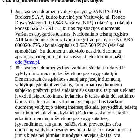
sąskaita, informacinės ir mokomosios paslaugos
Jūsų asmens duomenų valdytojas yra „OANDA TMS
Brokers S.A.“, kurios buveinė yra Varšuvoje, ul. Rondo
Daszyńskiego 1, 00-843 Varšuva, NIP (mokesčių mokėtojo
kodas): 526-275-91-31, kurios registracijos duomenis
Varšuvos apygardos teismas, Nacionalinio teismų registro
XIII komercinis skyrius, tvarko registracijos byloje Nr. KRS:
0000204776, akcinis kapitalas 3 537 560 PLN (visiškai
apmokėtas). Su duomenų valdytojo paskirtu duomenų
apsaugos pareigūnu galima susisiekti elektroniniu paštu:
odo@tms.pl
.
Jūsų asmens duomenys bus tvarkomi siekiant sudaryti ir
vykdyti Informacinių bei švietimo paslaugų sutartį ir
Demonstracinės sąskaitos sutartį tarp jūsų ir duomenų
valdytojo, įskaitant veiksmus, kurių imamasi duomenų
subjekto prašymu prieš sudarant šias sutartis, taip pat siekiant
įvykdyti įsipareigojimus, kylančius iš teisės aktų dėl sutikimo
tvarkymo. Jūsų asmens duomenys taip pat bus tvarkomi
duomenų valdytojo teisėtų interesų tikslais, pavyzdžiui, teisėtų
sutartinių reikalavimų, kylančių iš demo sąskaitos sutarties
arba informacinių ir švietimo paslaugų sutarties,
įgyvendinimo, saugumo, sukčiavimo prevencijos arba
duomenų valdytojo tiesioginės rinkodaros ir susisiekimo su
jumis kitais nei pirmiau nurodytais atvejais, kai tai yra