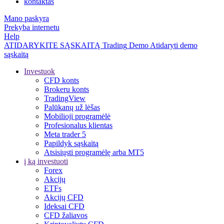
kontaktas
Mano paskyra
Prekyba internetu
Help
ATIDARYKITE SĄSKAITĄ
Trading
Demo
Atidaryti demo
sąskaitą
Investuok
CFD konts
Brokeru konts
TradingView
Palūkanų už lėšas
Mobilioji programėlė
Profesionalus klientas
Meta trader 5
Papildyk sąskaitą
Atsisiųsti programėlę arba MT5
į ką investuoti
Forex
Akcijų
ETFs
Akcijų CFD
Ideksai CFD
CFD žaliavos