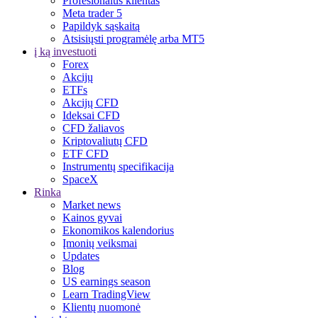
Profesionalus klientas
Meta trader 5
Papildyk sąskaitą
Atsisiųsti programėlę arba MT5
į ką investuoti
Forex
Akcijų
ETFs
Akcijų CFD
Ideksai CFD
CFD žaliavos
Kriptovaliutų CFD
ETF CFD
Instrumentų specifikacija
SpaceX
Rinka
Market news
Kainos gyvai
Ekonomikos kalendorius
Įmonių veiksmai
Updates
Blog
US earnings season
Learn TradingView
Klientų nuomonė