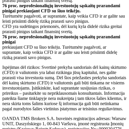
prarasti pinigus taikant finansinį svertą.
76 proc. neprofesionaliųjų investuotojų sąskaitų prarandami
pinigai prekiaujant CFD su šiuo teikėju.
Turėtumėte pagalvoti, ar suprantate, kaip veikia CFD ir ar galite sau
leisti prisiimti didelę riziką prarasti savo pinigus.
CFD yra sudėtingos priemonės, dėl kurių kyla didelė rizika greitai
prarasti pinigus taikant finansinį svertą.
76 proc. neprofesionaliųjų investuotojų sąskaitų prarandami
pinigai
prekiaujant CFD su šiuo teikėju. Turėtumėte pagalvoti, ar
suprantate, kaip veikia CFD ir ar galite sau leisti prisiimti didelę
riziką prarasti savo pinigus.
Ispėjimas dėl rizikos: Svertinė prekyba sandoriais dėl kainų skirtumo
(CFD) ir valiutomis yra labai rizikinga jūsų kapitalui, nes galite
prarasti visa investuota sumą. Dėl šios priežasties prekyba sandoriais
dėl kainų skirtumo (CFD) ir valiutomis gali būti tinkama ne visiems
investuotojams. Įsitikinkite, kad suprantate susijusias rizikas, o
prireikus – pasitarkite su nepriklausomais konsultantais. Informacija
pateikta šiame tinklapyje nera nukreipta į tam tikros šalies klientus, ir
nera skirta toms šalims kuriose šį informacija gali būti netinkama
pagal nurodytos šalies vietinius įstatymus ar teisinius reguliavimus.
OANDA TMS Brokers S.A. buveinės registracijos adresas: Warsaw
UNIT, Daszyńskiego 1, 00-843 Varšuva, įmonė registruota Įmonių
registre (Krajowy Rejestr Sądowy), registracijos Nr.: 0000204776.