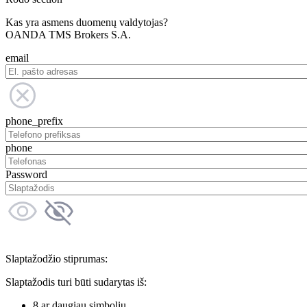
Kas yra asmens duomenų valdytojas?
OANDA TMS Brokers S.A.
email
phone_prefix
phone
Password
Slaptažodžio stiprumas:
Slaptažodis turi būti sudarytas iš:
8 ar daugiau simbolių