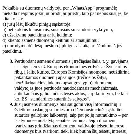
Pokalbis su duomenų valdytoju per „WhatsApp“ programėlę
niekada neapims jokių nuorodų ar priedų, taip pat nebus susijęs, be
kita ko, su:
a) jūsų lėšų likučiu pinigų sąskaitoje;
b) bet kokiais klausimais, susijusiais su sandorių vykdymu;
c) užsakymų pateikimu ar jų keitimu;
d) kliento asmens duomenų keitimu ar atnaujinimu;
e) nurodymų dėl lėšų įnešimo į pinigų sąskaitą ar išėmimo iš jos
pateikimu.
Perduodant asmens duomenis į trečiąsias šalis, t. y. gavėjams,
įsisteigusiems už Europos ekonominės erdvės ar Šveicarijos
ribų, į šalis, kurios, Europos Komisijos nuomone, neužtikrina
pakankamos duomenų apsaugos (trečiosios šalys,
neužtikrinančios tinkamo apsaugos lygio), duomenų
valdytojas juos perduoda naudodamasis mechanizmais,
atitinkančiais galiojančius teisės aktus, tarp kurių yra, be kita
ko, ES „standartinės sutartinės sąlygos“.
Jūsų asmens duomenys bus saugomi visą Informacinių ir
švietimo paslaugų sutarties arba Demonstracinės sąskaitos
sutarties galiojimo laikotarpį, taip pat po jų nutraukimo – per
įstatymuose nustatytą senaties terminą. Jeigu duomenų
tvarkymas grindžiamas duomenų valdytojo teisėtu interesu,
duomenys bus tvarkomi tiek, kiek būtina šių teisėtų interesų