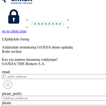
go to client zone
Užpildykite formą
Atidarykite nemokamą OANDA demo sąskaitą
Rodo section
Kas yra asmens duomenų valdytojas?
OANDA TMS Brokers S.A.
email
phone_prefix
phone