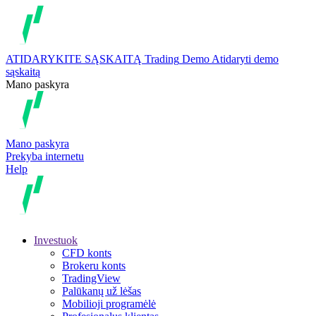
ATIDARYKITE SĄSKAITĄ
Trading
Demo
Atidaryti demo
sąskaitą
Mano paskyra
Mano paskyra
Prekyba internetu
Help
Investuok
CFD konts
Brokeru konts
TradingView
Palūkanų už lėšas
Mobilioji programėlė