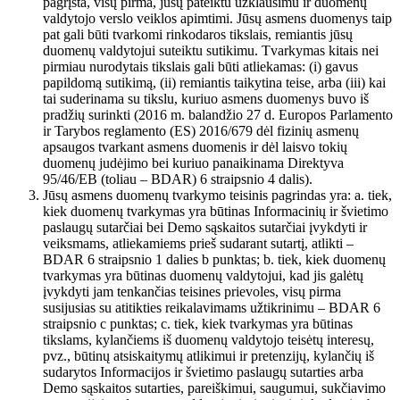
pagrįsta, visų pirma, jūsų pateiktu užklausimu ir duomenų
valdytojo verslo veiklos apimtimi. Jūsų asmens duomenys taip
pat gali būti tvarkomi rinkodaros tikslais, remiantis jūsų
duomenų valdytojui suteiktu sutikimu. Tvarkymas kitais nei
pirmiau nurodytais tikslais gali būti atliekamas: (i) gavus
papildomą sutikimą, (ii) remiantis taikytina teise, arba (iii) kai
tai suderinama su tikslu, kuriuo asmens duomenys buvo iš
pradžių surinkti (2016 m. balandžio 27 d. Europos Parlamento
ir Tarybos reglamento (ES) 2016/679 dėl fizinių asmenų
apsaugos tvarkant asmens duomenis ir dėl laisvo tokių
duomenų judėjimo bei kuriuo panaikinama Direktyva
95/46/EB (toliau – BDAR) 6 straipsnio 4 dalis).
Jūsų asmens duomenų tvarkymo teisinis pagrindas yra: a. tiek,
kiek duomenų tvarkymas yra būtinas Informacinių ir švietimo
paslaugų sutarčiai bei Demo sąskaitos sutarčiai įvykdyti ir
veiksmams, atliekamiems prieš sudarant sutartį, atlikti –
BDAR 6 straipsnio 1 dalies b punktas; b. tiek, kiek duomenų
tvarkymas yra būtinas duomenų valdytojui, kad jis galėtų
įvykdyti jam tenkančias teisines prievoles, visų pirma
susijusias su atitikties reikalavimams užtikrinimu – BDAR 6
straipsnio c punktas; c. tiek, kiek tvarkymas yra būtinas
tikslams, kylančiems iš duomenų valdytojo teisėtų interesų,
pvz., būtinų atsiskaitymų atlikimui ir pretenzijų, kylančių iš
sudarytos Informacijos ir švietimo paslaugų sutarties arba
Demo sąskaitos sutarties, pareiškimui, saugumui, sukčiavimo