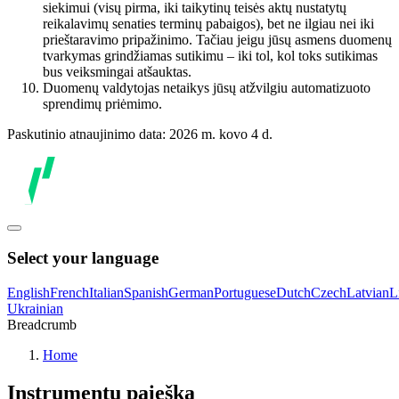
siekimui (visų pirma, iki taikytinų teisės aktų nustatytų
reikalavimų senaties terminų pabaigos), bet ne ilgiau nei iki
prieštaravimo pripažinimo. Tačiau jeigu jūsų asmens duomenų
tvarkymas grindžiamas sutikimu – iki tol, kol toks sutikimas
bus veiksmingai atšauktas.
Duomenų valdytojas netaikys jūsų atžvilgiu automatizuoto
sprendimų priėmimo.
Paskutinio atnaujinimo data: 2026 m. kovo 4 d.
Select your language
English
French
Italian
Spanish
German
Portuguese
Dutch
Czech
Latvian
L
Ukrainian
Breadcrumb
Home
Instrumentų paieška