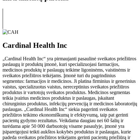
Cardinal Health Inc
„Cardinal Health Inc“ yra pirmaujanti pasaulinė sveikatos priežiūros
paslaugų ir produktų įmonė, kuri specializuojasi farmacijos,
medicinos produktų ir paslaugų teikime ligoninėms, vaistinėms ir
sveikatos priežiūros teikėjams. Įmonė turi du pagrindinius
segmentus: farmacijos ir medicinos. Ji platina firminius ir generinius
vaistus, specializuotus vaistus, nereceptinius sveikatos priežiūros
produktus ir vartotojų sveikatos produktus. Medicinos segmentas
teikia įvairius medicinos produktus ir paslaugas, įskaitant
chirurginius produktus, infekcijų prevenciją ir medicinos laboratorijų
paslaugas. „Cardinal Health Inc“ siekia pagerinti sveikatos
priežiūros teikimo ekonomiškumą ir efektyvumą, taip pat gerinti
pacientų gydymo rezultatus. Veikdama daugiau nei 60 šalių ir
turėdama apie 50 000 darbuotojų visame pasaulyje, įmonė yra
įsipareigojusi teikti aukštos kokybės produktus ir paslaugas, kurie
padeda sveikatos priežiūros teikėjams gerinti pacientų priežiūrą ir