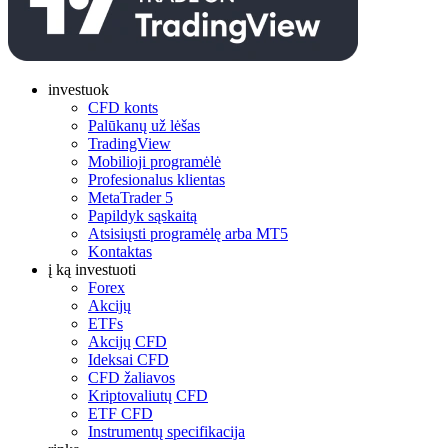
investuok
CFD konts
Palūkanų už lėšas
TradingView
Mobilioji programėlė
Profesionalus klientas
MetaTrader 5
Papildyk sąskaitą
Atsisiųsti programėlę arba MT5
Kontaktas
į ką investuoti
Forex
Akcijų
ETFs
Akcijų CFD
Ideksai CFD
CFD žaliavos
Kriptovaliutų CFD
ETF CFD
Instrumentų specifikacija