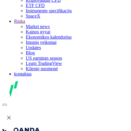
Kriptovaliutų CFD
ETF CFD
Instrumentų specifikacija
SpaceX
Rinka
Market news
Kainos gyvai
Ekonomikos kalendorius
Įmonių veiksmai
Updates
Blog
US earnings season
Learn TradingView
Klientų nuomonė
kontaktas