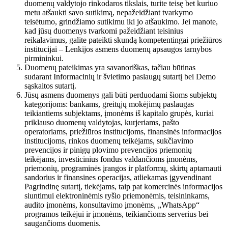
duomenų valdytojo rinkodaros tikslais, turite teisę bet kuriuo
metu atšaukti savo sutikimą, nepažeidžiant tvarkymo
teisėtumo, grindžiamo sutikimu iki jo atšaukimo. Jei manote,
kad jūsų duomenys tvarkomi pažeidžiant teisinius
reikalavimus, galite pateikti skundą kompetentingai priežiūros
institucijai – Lenkijos asmens duomenų apsaugos tarnybos
pirmininkui.
Duomenų pateikimas yra savanoriškas, tačiau būtinas
sudarant Informacinių ir švietimo paslaugų sutartį bei Demo
sąskaitos sutartį.
Jūsų asmens duomenys gali būti perduodami šioms subjektų
kategorijoms: bankams, greitųjų mokėjimų paslaugas
teikiantiems subjektams, įmonėms iš kapitalo grupės, kuriai
priklauso duomenų valdytojas, kurjeriams, pašto
operatoriams, priežiūros institucijoms, finansinės informacijos
institucijoms, rinkos duomenų teikėjams, sukčiavimo
prevencijos ir pinigų plovimo prevencijos priemonių
teikėjams, investicinius fondus valdančioms įmonėms,
priemonių, programinės įrangos ir platformų, skirtų aptarnauti
sandorius ir finansines operacijas, atliekamas įgyvendinant
Pagrindinę sutartį, tiekėjams, taip pat komercinės informacijos
siuntimui elektroninėmis ryšio priemonėmis, teisininkams,
audito įmonėms, konsultavimo įmonėms, „WhatsApp“
programos teikėjui ir įmonėms, teikiančioms serverius bei
saugančioms duomenis.