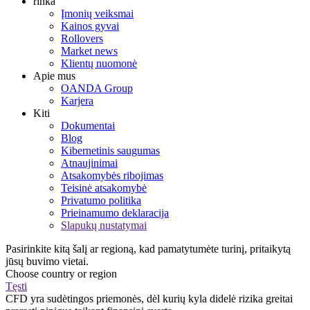
rinka
Įmonių veiksmai
Kainos gyvai
Rollovers
Market news
Klientų nuomonė
Apie mus
OANDA Group
Karjera
Kiti
Dokumentai
Blog
Kibernetinis saugumas
Atnaujinimai
Atsakomybės ribojimas
Teisinė atsakomybė
Privatumo politika
Prieinamumo deklaracija
Slapukų nustatymai
Pasirinkite kitą šalį ar regioną, kad pamatytumėte turinį, pritaikytą
jūsų buvimo vietai.
Choose country or region
Tęsti
CFD yra sudėtingos priemonės, dėl kurių kyla didelė rizika greitai