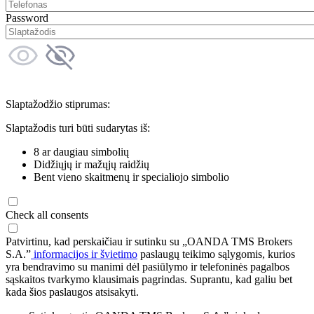
Password
Slaptažodžio stiprumas:
Slaptažodis turi būti sudarytas iš:
8 ar daugiau simbolių
Didžiųjų ir mažųjų raidžių
Bent vieno skaitmenų ir specialiojo simbolio
Check all consents
Patvirtinu, kad perskaičiau ir sutinku su „OANDA TMS Brokers
S.A.”
informacijos ir švietimo
paslaugų teikimo sąlygomis, kurios
yra bendravimo su manimi dėl pasiūlymo ir telefoninės pagalbos
sąskaitos tvarkymo klausimais pagrindas. Suprantu, kad galiu bet
kada šios paslaugos atsisakyti.