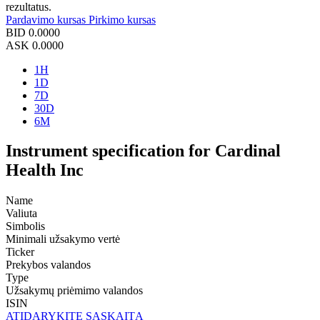
rezultatus.
Pardavimo kursas
Pirkimo kursas
BID
0.0000
ASK
0.0000
1H
1D
7D
30D
6M
Instrument specification for Cardinal
Health Inc
Name
Valiuta
Simbolis
Minimali užsakymo vertė
Ticker
Prekybos valandos
Type
Užsakymų priėmimo valandos
ISIN
ATIDARYKITE SĄSKAITĄ