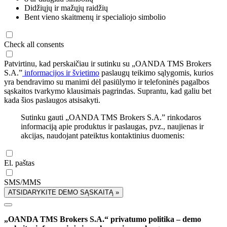
Didžiųjų ir mažųjų raidžių
Bent vieno skaitmenų ir specialiojo simbolio
Check all consents
Patvirtinu, kad perskaičiau ir sutinku su „OANDA TMS Brokers
S.A.”
informacijos ir švietimo
paslaugų teikimo sąlygomis, kurios
yra bendravimo su manimi dėl pasiūlymo ir telefoninės pagalbos
sąskaitos tvarkymo klausimais pagrindas. Suprantu, kad galiu bet
kada šios paslaugos atsisakyti.
Sutinku gauti „OANDA TMS Brokers S.A.” rinkodaros
informaciją apie produktus ir paslaugas, pvz., naujienas ir
akcijas, naudojant pateiktus kontaktinius duomenis:
El. paštas
SMS/MMS
ATSIDARYKITE DEMO SĄSKAITĄ »
„OANDA TMS Brokers S.A.“ privatumo politika – demo