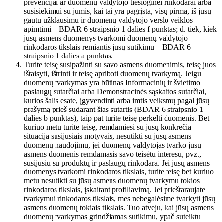
prevencijai ar duomenų valdytojo tiesioginei rinkodarai arba
susisiekimui su jumis, kai tai yra pagrįsta, visų pirma, iš jūsų
gautu užklausimu ir duomenų valdytojo verslo veiklos
apimtimi – BDAR 6 straipsnio 1 dalies f punktas; d. tiek, kiek
jūsų asmens duomenys tvarkomi duomenų valdytojo
rinkodaros tikslais remiantis jūsų sutikimu – BDAR 6
straipsnio 1 dalies a punktas.
Turite teisę susipažinti su savo asmens duomenimis, teisę juos
ištaisyti, ištrinti ir teisę apriboti duomenų tvarkymą. Jeigu
duomenų tvarkymas yra būtinas Informacinių ir švietimo
paslaugų sutarčiai arba Demonstracinės sąskaitos sutarčiai,
kurios šalis esate, įgyvendinti arba imtis veiksmų pagal jūsų
prašymą prieš sudarant šias sutartis (BDAR 6 straipsnio 1
dalies b punktas), taip pat turite teisę perkelti duomenis. Bet
kuriuo metu turite teisę, remdamiesi su jūsų konkrečia
situacija susijusiais motyvais, nesutikti su jūsų asmens
duomenų naudojimu, jei duomenų valdytojas tvarko jūsų
asmens duomenis remdamasis savo teisėtu interesu, pvz.,
susijusiu su produktų ir paslaugų rinkodara. Jei jūsų asmens
duomenys tvarkomi rinkodaros tikslais, turite teisę bet kuriuo
metu nesutikti su jūsų asmens duomenų tvarkymu tokios
rinkodaros tikslais, įskaitant profiliavimą. Jei prieštaraujate
tvarkymui rinkodaros tikslais, mes nebegalėsime tvarkyti jūsų
asmens duomenų tokiais tikslais. Tuo atveju, kai jūsų asmens
duomenų tvarkymas grindžiamas sutikimu, ypač suteiktu