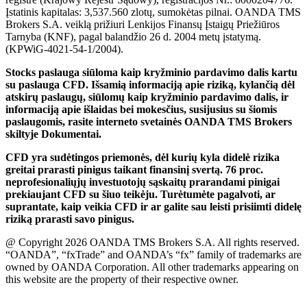
Įstatinis kapitalas: 3,537.560 zlotų, sumokėtas pilnai. OANDA TMS
Brokers S.A. veiklą prižiuri Lenkijos Finansų Įstaigų Priežiūros
Tarnyba (KNF), pagal balandžio 26 d. 2004 metų įstatymą.
(KPWiG-4021-54-1/2004).
Stocks paslauga siūloma kaip kryžminio pardavimo dalis kartu
su paslauga CFD. Išsamią informaciją apie riziką, kylančią dėl
atskirų paslaugų, siūlomų kaip kryžminio pardavimo dalis, ir
informaciją apie išlaidas bei mokesčius, susijusius su šiomis
paslaugomis, rasite interneto svetainės OANDA TMS Brokers
skiltyje Dokumentai.
CFD yra sudėtingos priemonės, dėl kurių kyla didelė rizika
greitai prarasti pinigus taikant finansinį svertą. 76 proc.
neprofesionaliųjų investuotojų sąskaitų prarandami pinigai
prekiaujant CFD su šiuo teikėju. Turėtumėte pagalvoti, ar
suprantate, kaip veikia CFD ir ar galite sau leisti prisiimti didelę
riziką prarasti savo pinigus.
@ Copyright 2026 OANDA TMS Brokers S.A. All rights reserved.
“OANDA”, “fxTrade” and OANDA’s “fx” family of trademarks are
owned by OANDA Corporation. All other trademarks appearing on
this website are the property of their respective owner.