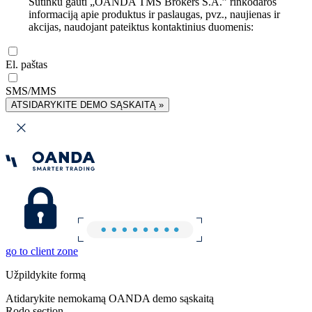
Sutinku gauti „OANDA TMS Brokers S.A.” rinkodaros
informaciją apie produktus ir paslaugas, pvz., naujienas ir
akcijas, naudojant pateiktus kontaktinius duomenis:
El. paštas
SMS/MMS
ATSIDARYKITE DEMO SĄSKAITĄ »
go to client zone
Užpildykite formą
Atidarykite nemokamą OANDA demo sąskaitą
Rodo section