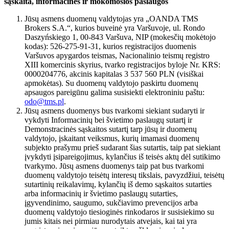
sąskaita, informacinės ir mokomosios paslaugos
Jūsų asmens duomenų valdytojas yra „OANDA TMS
Brokers S.A.“, kurios buveinė yra Varšuvoje, ul. Rondo
Daszyńskiego 1, 00-843 Varšuva, NIP (mokesčių mokėtojo
kodas): 526-275-91-31, kurios registracijos duomenis
Varšuvos apygardos teismas, Nacionalinio teismų registro
XIII komercinis skyrius, tvarko registracijos byloje Nr. KRS:
0000204776, akcinis kapitalas 3 537 560 PLN (visiškai
apmokėtas). Su duomenų valdytojo paskirtu duomenų
apsaugos pareigūnu galima susisiekti elektroniniu paštu:
odo@tms.pl
.
Jūsų asmens duomenys bus tvarkomi siekiant sudaryti ir
vykdyti Informacinių bei švietimo paslaugų sutartį ir
Demonstracinės sąskaitos sutartį tarp jūsų ir duomenų
valdytojo, įskaitant veiksmus, kurių imamasi duomenų
subjekto prašymu prieš sudarant šias sutartis, taip pat siekiant
įvykdyti įsipareigojimus, kylančius iš teisės aktų dėl sutikimo
tvarkymo. Jūsų asmens duomenys taip pat bus tvarkomi
duomenų valdytojo teisėtų interesų tikslais, pavyzdžiui, teisėtų
sutartinių reikalavimų, kylančių iš demo sąskaitos sutarties
arba informacinių ir švietimo paslaugų sutarties,
įgyvendinimo, saugumo, sukčiavimo prevencijos arba
duomenų valdytojo tiesioginės rinkodaros ir susisiekimo su
jumis kitais nei pirmiau nurodytais atvejais, kai tai yra