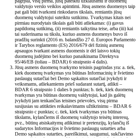
pagrįsta, visų pirma, jūsų pateiktu užklausimu ir duomenų
valdytojo verslo veiklos apimtimi. Jūsų asmens duomenys taip
pat gali būti tvarkomi rinkodaros tikslais, remiantis jūsų
duomenų valdytojui suteiktu sutikimu. Tvarkymas kitais nei
pirmiau nurodytais tikslais gali būti atliekamas: (i) gavus
papildomą sutikimą, (ii) remiantis taikytina teise, arba (iii) kai
tai suderinama su tikslu, kuriuo asmens duomenys buvo iš
pradžių surinkti (2016 m. balandžio 27 d. Europos Parlamento
ir Tarybos reglamento (ES) 2016/679 dėl fizinių asmenų
apsaugos tvarkant asmens duomenis ir dėl laisvo tokių
duomenų judėjimo bei kuriuo panaikinama Direktyva
95/46/EB (toliau – BDAR) 6 straipsnio 4 dalis).
Jūsų asmens duomenų tvarkymo teisinis pagrindas yra: a. tiek,
kiek duomenų tvarkymas yra būtinas Informacinių ir švietimo
paslaugų sutarčiai bei Demo sąskaitos sutarčiai įvykdyti ir
veiksmams, atliekamiems prieš sudarant sutartį, atlikti –
BDAR 6 straipsnio 1 dalies b punktas; b. tiek, kiek duomenų
tvarkymas yra būtinas duomenų valdytojui, kad jis galėtų
įvykdyti jam tenkančias teisines prievoles, visų pirma
susijusias su atitikties reikalavimams užtikrinimu – BDAR 6
straipsnio c punktas; c. tiek, kiek tvarkymas yra būtinas
tikslams, kylančiems iš duomenų valdytojo teisėtų interesų,
pvz., būtinų atsiskaitymų atlikimui ir pretenzijų, kylančių iš
sudarytos Informacijos ir švietimo paslaugų sutarties arba
Demo sąskaitos sutarties, pareiškimui, saugumui, sukčiavimo