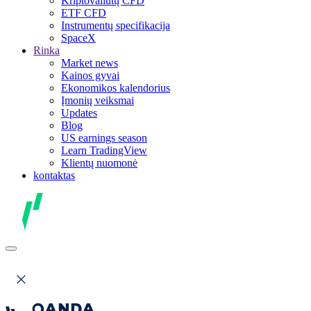
Kriptovaliutų CFD
ETF CFD
Instrumentų specifikacija
SpaceX
Rinka
Market news
Kainos gyvai
Ekonomikos kalendorius
Įmonių veiksmai
Updates
Blog
US earnings season
Learn TradingView
Klientų nuomonė
kontaktas