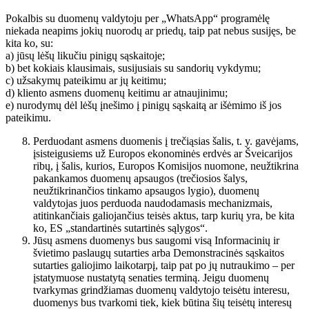
Pokalbis su duomenų valdytoju per „WhatsApp“ programėlę
niekada neapims jokių nuorodų ar priedų, taip pat nebus susijęs, be
kita ko, su:
a) jūsų lėšų likučiu pinigų sąskaitoje;
b) bet kokiais klausimais, susijusiais su sandorių vykdymu;
c) užsakymų pateikimu ar jų keitimu;
d) kliento asmens duomenų keitimu ar atnaujinimu;
e) nurodymų dėl lėšų įnešimo į pinigų sąskaitą ar išėmimo iš jos
pateikimu.
Perduodant asmens duomenis į trečiąsias šalis, t. y. gavėjams,
įsisteigusiems už Europos ekonominės erdvės ar Šveicarijos
ribų, į šalis, kurios, Europos Komisijos nuomone, neužtikrina
pakankamos duomenų apsaugos (trečiosios šalys,
neužtikrinančios tinkamo apsaugos lygio), duomenų
valdytojas juos perduoda naudodamasis mechanizmais,
atitinkančiais galiojančius teisės aktus, tarp kurių yra, be kita
ko, ES „standartinės sutartinės sąlygos“.
Jūsų asmens duomenys bus saugomi visą Informacinių ir
švietimo paslaugų sutarties arba Demonstracinės sąskaitos
sutarties galiojimo laikotarpį, taip pat po jų nutraukimo – per
įstatymuose nustatytą senaties terminą. Jeigu duomenų
tvarkymas grindžiamas duomenų valdytojo teisėtu interesu,
duomenys bus tvarkomi tiek, kiek būtina šių teisėtų interesų