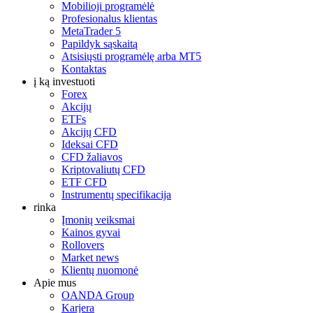
Mobilioji programėlė
Profesionalus klientas
MetaTrader 5
Papildyk sąskaitą
Atsisiųsti programėlę arba MT5
Kontaktas
į ką investuoti
Forex
Akcijų
ETFs
Akcijų CFD
Ideksai CFD
CFD žaliavos
Kriptovaliutų CFD
ETF CFD
Instrumentų specifikacija
rinka
Įmonių veiksmai
Kainos gyvai
Rollovers
Market news
Klientų nuomonė
Apie mus
OANDA Group
Karjera