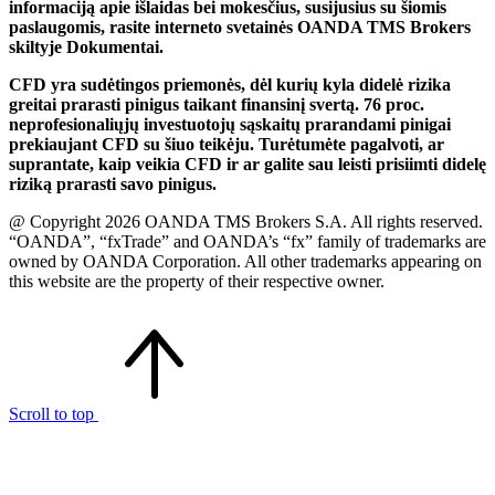
informaciją apie išlaidas bei mokesčius, susijusius su šiomis
paslaugomis, rasite interneto svetainės OANDA TMS Brokers
skiltyje Dokumentai.
CFD yra sudėtingos priemonės, dėl kurių kyla didelė rizika
greitai prarasti pinigus taikant finansinį svertą. 76 proc.
neprofesionaliųjų investuotojų sąskaitų prarandami pinigai
prekiaujant CFD su šiuo teikėju. Turėtumėte pagalvoti, ar
suprantate, kaip veikia CFD ir ar galite sau leisti prisiimti didelę
riziką prarasti savo pinigus.
@ Copyright 2026 OANDA TMS Brokers S.A. All rights reserved.
“OANDA”, “fxTrade” and OANDA’s “fx” family of trademarks are
owned by OANDA Corporation. All other trademarks appearing on
this website are the property of their respective owner.
Scroll to top