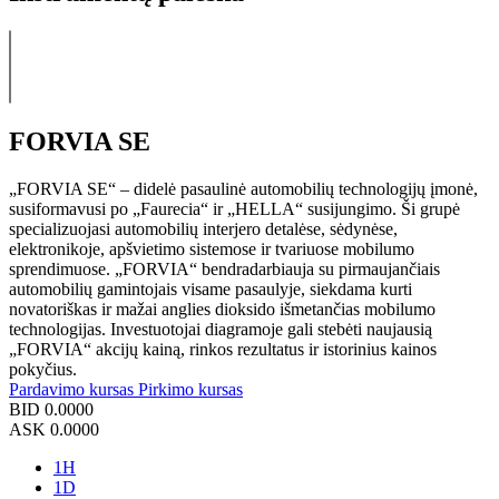
FORVIA SE
„FORVIA SE“ – didelė pasaulinė automobilių technologijų įmonė,
susiformavusi po „Faurecia“ ir „HELLA“ susijungimo. Ši grupė
specializuojasi automobilių interjero detalėse, sėdynėse,
elektronikoje, apšvietimo sistemose ir tvariuose mobilumo
sprendimuose. „FORVIA“ bendradarbiauja su pirmaujančiais
automobilių gamintojais visame pasaulyje, siekdama kurti
novatoriškas ir mažai anglies dioksido išmetančias mobilumo
technologijas. Investuotojai diagramoje gali stebėti naujausią
„FORVIA“ akcijų kainą, rinkos rezultatus ir istorinius kainos
pokyčius.
Pardavimo kursas
Pirkimo kursas
BID
0.0000
ASK
0.0000
1H
1D