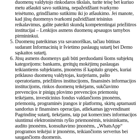
duomenų valdytojo rinkodaros tikslais, turite teisę bet kuriuo
metu atšaukti savo sutikimą, nepažeidžiant tvarkymo
teisėtumo, grindžiamo sutikimu iki jo atšaukimo. Jei manote,
kad jūsų duomenys tvarkomi pažeidžiant teisinius
reikalavimus, galite pateikti skundą kompetentingai priežiūros
institucijai – Lenkijos asmens duomenų apsaugos tarnybos
pirmininkui.
Duomenų pateikimas yra savanoriškas, tačiau būtinas
sudarant Informacinių ir švietimo paslaugų sutartį bei Demo
sąskaitos sutartį.
Jūsų asmens duomenys gali būti perduodami šioms subjektų
kategorijoms: bankams, greitųjų mokėjimų paslaugas
teikiantiems subjektams, įmonėms iš kapitalo grupės, kuriai
priklauso duomenų valdytojas, kurjeriams, pašto
operatoriams, priežiūros institucijoms, finansinės informacijos
institucijoms, rinkos duomenų teikėjams, sukčiavimo
prevencijos ir pinigų plovimo prevencijos priemonių
teikėjams, investicinius fondus valdančioms įmonėms,
priemonių, programinės įrangos ir platformų, skirtų aptarnauti
sandorius ir finansines operacijas, atliekamas įgyvendinant
Pagrindinę sutartį, tiekėjams, taip pat komercinės informacijos
siuntimui elektroninėmis ryšio priemonėmis, teisininkams,
audito įmonėms, konsultavimo įmonėms, „WhatsApp“
programos teikėjui ir įmonėms, teikiančioms serverius bei
saugančioms duomenis.