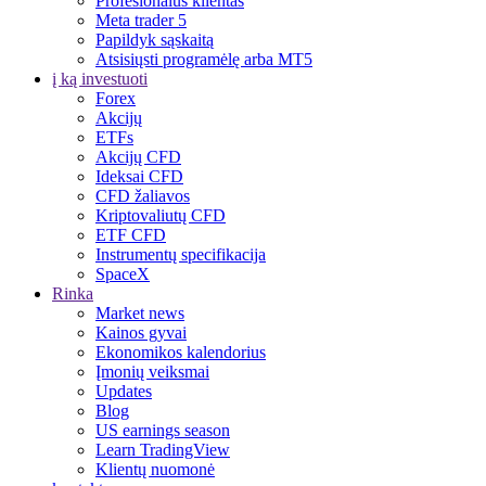
Profesionalus klientas
Meta trader 5
Papildyk sąskaitą
Atsisiųsti programėlę arba MT5
į ką investuoti
Forex
Akcijų
ETFs
Akcijų CFD
Ideksai CFD
CFD žaliavos
Kriptovaliutų CFD
ETF CFD
Instrumentų specifikacija
SpaceX
Rinka
Market news
Kainos gyvai
Ekonomikos kalendorius
Įmonių veiksmai
Updates
Blog
US earnings season
Learn TradingView
Klientų nuomonė