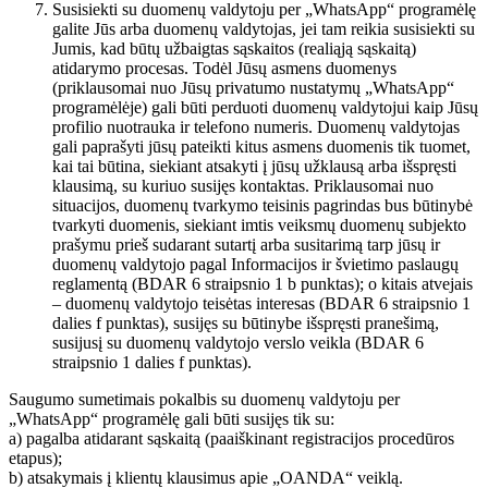
Susisiekti su duomenų valdytoju per „WhatsApp“ programėlę
galite Jūs arba duomenų valdytojas, jei tam reikia susisiekti su
Jumis, kad būtų užbaigtas sąskaitos (realiąją sąskaitą)
atidarymo procesas. Todėl Jūsų asmens duomenys
(priklausomai nuo Jūsų privatumo nustatymų „WhatsApp“
programėlėje) gali būti perduoti duomenų valdytojui kaip Jūsų
profilio nuotrauka ir telefono numeris. Duomenų valdytojas
gali paprašyti jūsų pateikti kitus asmens duomenis tik tuomet,
kai tai būtina, siekiant atsakyti į jūsų užklausą arba išspręsti
klausimą, su kuriuo susijęs kontaktas. Priklausomai nuo
situacijos, duomenų tvarkymo teisinis pagrindas bus būtinybė
tvarkyti duomenis, siekiant imtis veiksmų duomenų subjekto
prašymu prieš sudarant sutartį arba susitarimą tarp jūsų ir
duomenų valdytojo pagal Informacijos ir švietimo paslaugų
reglamentą (BDAR 6 straipsnio 1 b punktas); o kitais atvejais
– duomenų valdytojo teisėtas interesas (BDAR 6 straipsnio 1
dalies f punktas), susijęs su būtinybe išspręsti pranešimą,
susijusį su duomenų valdytojo verslo veikla (BDAR 6
straipsnio 1 dalies f punktas).
Saugumo sumetimais pokalbis su duomenų valdytoju per
„WhatsApp“ programėlę gali būti susijęs tik su:
a) pagalba atidarant sąskaitą (paaiškinant registracijos procedūros
etapus);
b) atsakymais į klientų klausimus apie „OANDA“ veiklą.