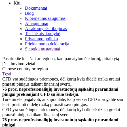
Kiti
Dokumentai
Blog
Kibernetinis saugumas
Atnaujinimai
Atsakomybės ribojimas
Teisinė atsakomybė
Privatumo politika
Prieinamumo deklaracija
Slapukų nustatymai
Pasirinkite kitą šalį ar regioną, kad pamatytumėte turinį, pritaikytą
jūsų buvimo vietai.
Choose country or region
Tęsti
CFD yra sudėtingos priemonės, dėl kurių kyla didelė rizika greitai
prarasti pinigus taikant finansinį svertą.
76 proc. neprofesionaliųjų investuotojų sąskaitų prarandami
pinigai prekiaujant CFD su šiuo teikėju.
Turėtumėte pagalvoti, ar suprantate, kaip veikia CFD ir ar galite sau
leisti prisiimti didelę riziką prarasti savo pinigus.
CFD yra sudėtingos priemonės, dėl kurių kyla didelė rizika greitai
prarasti pinigus taikant finansinį svertą.
76 proc. neprofesionaliųjų investuotojų sąskaitų prarandami
pinigai