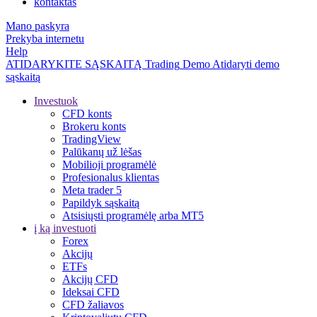
kontaktas
Mano paskyra
Prekyba internetu
Help
ATIDARYKITE SĄSKAITĄ
Trading
Demo
Atidaryti demo
sąskaitą
Investuok
CFD konts
Brokeru konts
TradingView
Palūkanų už lėšas
Mobilioji programėlė
Profesionalus klientas
Meta trader 5
Papildyk sąskaitą
Atsisiųsti programėlę arba MT5
į ką investuoti
Forex
Akcijų
ETFs
Akcijų CFD
Ideksai CFD
CFD žaliavos