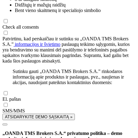
Didžiųjų ir mažųjų raidžių
Bent vieno skaitmenų ir specialiojo simbolio
Check all consents
Patvirtinu, kad perskaičiau ir sutinku su „OANDA TMS Brokers
S.A.”
informacijos ir švietimo
paslaugų teikimo sąlygomis, kurios
yra bendravimo su manimi dėl pasiūlymo ir telefoninės pagalbos
sąskaitos tvarkymo klausimais pagrindas. Suprantu, kad galiu bet
kada šios paslaugos atsisakyti.
Sutinku gauti „OANDA TMS Brokers S.A.” rinkodaros
informaciją apie produktus ir paslaugas, pvz., naujienas ir
akcijas, naudojant pateiktus kontaktinius duomenis:
El. paštas
SMS/MMS
ATSIDARYKITE DEMO SĄSKAITĄ »
„OANDA TMS Brokers S.A.“ privatumo politika – demo