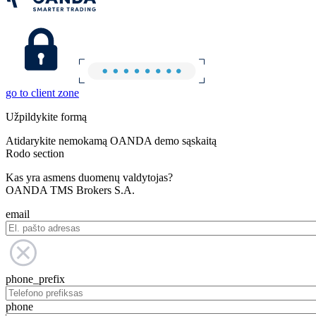
go to client zone
Užpildykite formą
Atidarykite nemokamą OANDA demo sąskaitą
Rodo section
Kas yra asmens duomenų valdytojas?
OANDA TMS Brokers S.A.
email
phone_prefix
phone