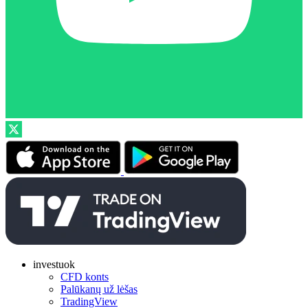
investuok
CFD konts
Palūkanų už lėšas
TradingView