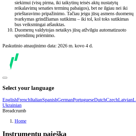
siekimui (visų pirma, iki taikytinų teisės aktų nustatytų
reikalavimų senaties terminų pabaigos), bet ne ilgiau nei iki
prieštaravimo pripažinimo. Tačiau jeigu jūsų asmens duomenų
tvarkymas grindžiamas sutikimu – iki tol, kol toks sutikimas
bus veiksmingai atšauktas.
Duomenų valdytojas netaikys jūsų atžvilgiu automatizuoto
sprendimų priėmimo.
Paskutinio atnaujinimo data: 2026 m. kovo 4 d.
Select your language
English
French
Italian
Spanish
German
Portuguese
Dutch
Czech
Latvian
L
Ukrainian
Breadcrumb
Home
Instrumentų paieška