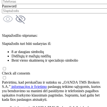
Password
Slaptažodžio stiprumas:
Slaptažodis turi būti sudarytas iš:
8 ar daugiau simbolių
Didžiųjų ir mažųjų raidžių
Bent vieno skaitmenų ir specialiojo simbolio
Check all consents
Patvirtinu, kad perskaičiau ir sutinku su „OANDA TMS Brokers
S.A.”
informacijos ir švietimo
paslaugų teikimo sąlygomis, kurios
yra bendravimo su manimi dėl pasiūlymo ir telefoninės pagalbos
sąskaitos tvarkymo klausimais pagrindas. Suprantu, kad galiu bet
kada šios paslaugos atsisakyti.