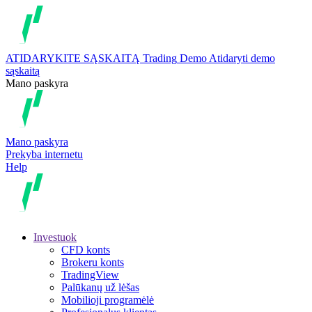
ATIDARYKITE SĄSKAITĄ
Trading
Demo
Atidaryti demo
sąskaitą
Mano paskyra
Mano paskyra
Prekyba internetu
Help
Investuok
CFD konts
Brokeru konts
TradingView
Palūkanų už lėšas
Mobilioji programėlė