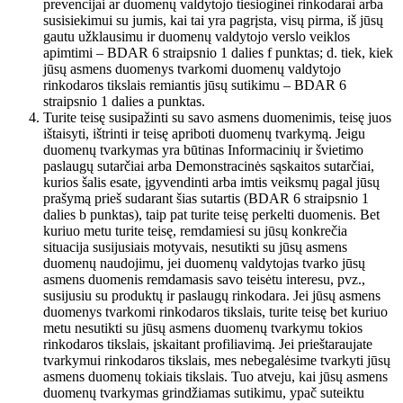
prevencijai ar duomenų valdytojo tiesioginei rinkodarai arba
susisiekimui su jumis, kai tai yra pagrįsta, visų pirma, iš jūsų
gautu užklausimu ir duomenų valdytojo verslo veiklos
apimtimi – BDAR 6 straipsnio 1 dalies f punktas; d. tiek, kiek
jūsų asmens duomenys tvarkomi duomenų valdytojo
rinkodaros tikslais remiantis jūsų sutikimu – BDAR 6
straipsnio 1 dalies a punktas.
Turite teisę susipažinti su savo asmens duomenimis, teisę juos
ištaisyti, ištrinti ir teisę apriboti duomenų tvarkymą. Jeigu
duomenų tvarkymas yra būtinas Informacinių ir švietimo
paslaugų sutarčiai arba Demonstracinės sąskaitos sutarčiai,
kurios šalis esate, įgyvendinti arba imtis veiksmų pagal jūsų
prašymą prieš sudarant šias sutartis (BDAR 6 straipsnio 1
dalies b punktas), taip pat turite teisę perkelti duomenis. Bet
kuriuo metu turite teisę, remdamiesi su jūsų konkrečia
situacija susijusiais motyvais, nesutikti su jūsų asmens
duomenų naudojimu, jei duomenų valdytojas tvarko jūsų
asmens duomenis remdamasis savo teisėtu interesu, pvz.,
susijusiu su produktų ir paslaugų rinkodara. Jei jūsų asmens
duomenys tvarkomi rinkodaros tikslais, turite teisę bet kuriuo
metu nesutikti su jūsų asmens duomenų tvarkymu tokios
rinkodaros tikslais, įskaitant profiliavimą. Jei prieštaraujate
tvarkymui rinkodaros tikslais, mes nebegalėsime tvarkyti jūsų
asmens duomenų tokiais tikslais. Tuo atveju, kai jūsų asmens
duomenų tvarkymas grindžiamas sutikimu, ypač suteiktu