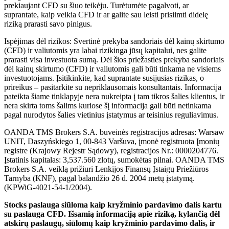
prekiaujant CFD su šiuo teikėju. Turėtumėte pagalvoti, ar
suprantate, kaip veikia CFD ir ar galite sau leisti prisiimti didelę
riziką prarasti savo pinigus.
Ispėjimas dėl rizikos: Svertinė prekyba sandoriais dėl kainų skirtumo
(CFD) ir valiutomis yra labai rizikinga jūsų kapitalui, nes galite
prarasti visa investuota sumą. Dėl šios priežasties prekyba sandoriais
dėl kainų skirtumo (CFD) ir valiutomis gali būti tinkama ne visiems
investuotojams. Įsitikinkite, kad suprantate susijusias rizikas, o
prireikus – pasitarkite su nepriklausomais konsultantais. Informacija
pateikta šiame tinklapyje nera nukreipta į tam tikros šalies klientus, ir
nera skirta toms šalims kuriose šį informacija gali būti netinkama
pagal nurodytos šalies vietinius įstatymus ar teisinius reguliavimus.
OANDA TMS Brokers S.A. buveinės registracijos adresas: Warsaw
UNIT, Daszyńskiego 1, 00-843 Varšuva, įmonė registruota Įmonių
registre (Krajowy Rejestr Sądowy), registracijos Nr.: 0000204776.
Įstatinis kapitalas: 3,537.560 zlotų, sumokėtas pilnai. OANDA TMS
Brokers S.A. veiklą prižiuri Lenkijos Finansų Įstaigų Priežiūros
Tarnyba (KNF), pagal balandžio 26 d. 2004 metų įstatymą.
(KPWiG-4021-54-1/2004).
Stocks paslauga siūloma kaip kryžminio pardavimo dalis kartu
su paslauga CFD. Išsamią informaciją apie riziką, kylančią dėl
atskirų paslaugų, siūlomų kaip kryžminio pardavimo dalis, ir