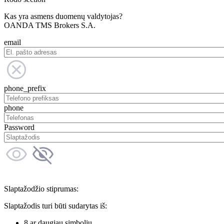
Kas yra asmens duomenų valdytojas?
OANDA TMS Brokers S.A.
email
phone_prefix
phone
Password
Slaptažodžio stiprumas:
Slaptažodis turi būti sudarytas iš:
8 ar daugiau simbolių