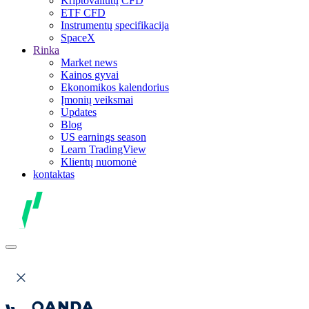
Kriptovaliutų CFD
ETF CFD
Instrumentų specifikacija
SpaceX
Rinka
Market news
Kainos gyvai
Ekonomikos kalendorius
Įmonių veiksmai
Updates
Blog
US earnings season
Learn TradingView
Klientų nuomonė
kontaktas