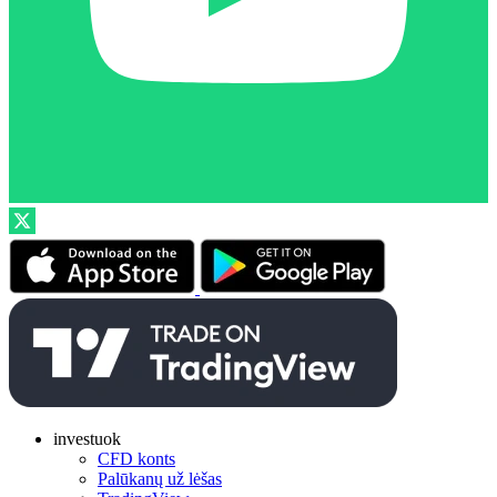
investuok
CFD konts
Palūkanų už lėšas