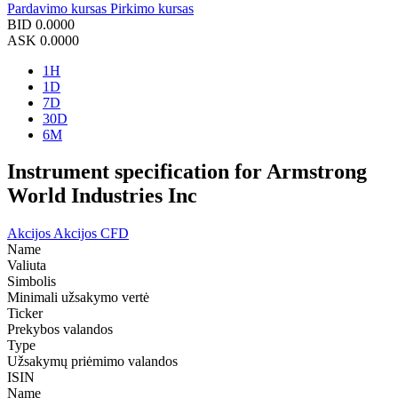
Pardavimo kursas
Pirkimo kursas
BID
0.0000
ASK
0.0000
1H
1D
7D
30D
6M
Instrument specification for Armstrong
World Industries Inc
Akcijos
Akcijos CFD
Name
Valiuta
Simbolis
Minimali užsakymo vertė
Ticker
Prekybos valandos
Type
Užsakymų priėmimo valandos
ISIN
Name