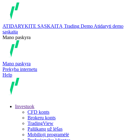
ATIDARYKITE SĄSKAITĄ
Trading
Demo
Atidaryti demo
sąskaitą
Mano paskyra
Mano paskyra
Prekyba internetu
Help
Investuok
CFD konts
Brokeru konts
TradingView
Palūkanų už lėšas
Mobilioji programėlė