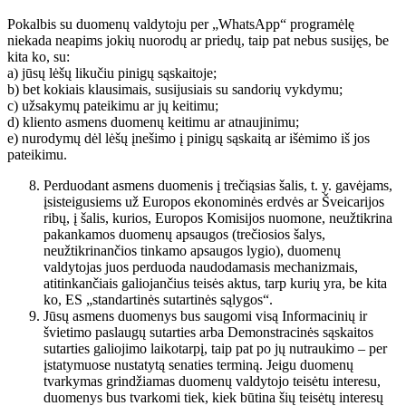
Pokalbis su duomenų valdytoju per „WhatsApp“ programėlę
niekada neapims jokių nuorodų ar priedų, taip pat nebus susijęs, be
kita ko, su:
a) jūsų lėšų likučiu pinigų sąskaitoje;
b) bet kokiais klausimais, susijusiais su sandorių vykdymu;
c) užsakymų pateikimu ar jų keitimu;
d) kliento asmens duomenų keitimu ar atnaujinimu;
e) nurodymų dėl lėšų įnešimo į pinigų sąskaitą ar išėmimo iš jos
pateikimu.
Perduodant asmens duomenis į trečiąsias šalis, t. y. gavėjams,
įsisteigusiems už Europos ekonominės erdvės ar Šveicarijos
ribų, į šalis, kurios, Europos Komisijos nuomone, neužtikrina
pakankamos duomenų apsaugos (trečiosios šalys,
neužtikrinančios tinkamo apsaugos lygio), duomenų
valdytojas juos perduoda naudodamasis mechanizmais,
atitinkančiais galiojančius teisės aktus, tarp kurių yra, be kita
ko, ES „standartinės sutartinės sąlygos“.
Jūsų asmens duomenys bus saugomi visą Informacinių ir
švietimo paslaugų sutarties arba Demonstracinės sąskaitos
sutarties galiojimo laikotarpį, taip pat po jų nutraukimo – per
įstatymuose nustatytą senaties terminą. Jeigu duomenų
tvarkymas grindžiamas duomenų valdytojo teisėtu interesu,
duomenys bus tvarkomi tiek, kiek būtina šių teisėtų interesų