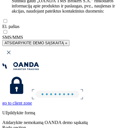
Sutinku gauti „OANDA TMS Brokers S.A.” rinkodaros
informaciją apie produktus ir paslaugas, pvz., naujienas ir
akcijas, naudojant pateiktus kontaktinius duomenis:
El. paštas
SMS/MMS
ATSIDARYKITE DEMO SĄSKAITĄ »
go to client zone
Užpildykite formą
Atidarykite nemokamą OANDA demo sąskaitą
Rodo section