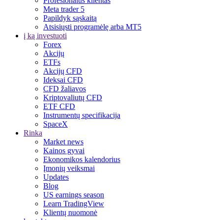
Profesionalus klientas
Meta trader 5
Papildyk sąskaitą
Atsisiųsti programėlę arba MT5
į ką investuoti
Forex
Akcijų
ETFs
Akcijų CFD
Ideksai CFD
CFD žaliavos
Kriptovaliutų CFD
ETF CFD
Instrumentų specifikacija
SpaceX
Rinka
Market news
Kainos gyvai
Ekonomikos kalendorius
Įmonių veiksmai
Updates
Blog
US earnings season
Learn TradingView
Klientų nuomonė