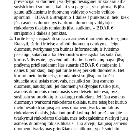
prevencijai ar duomenų valdytojo tiesioginei rinkodarai arba
susisiekimui su jumis, kai tai yra pagrįsta, visų pirma, iš jūsų
gautu užklausimu ir duomenų valdytojo verslo veiklos
apimtimi – BDAR 6 straipsnio 1 dalies f punktas; d. tiek, kiek
jūsų asmens duomenys tvarkomi duomenų valdytojo
rinkodaros tikslais remiantis jūsų sutikimu – BDAR 6
straipsnio 1 dalies a punktas.
Turite teisę susipažinti su savo asmens duomenimis, teisę juos
ištaisyti, ištrinti ir teisę apriboti duomenų tvarkymą. Jeigu
duomenų tvarkymas yra būtinas Informacinių ir švietimo
paslaugų sutarčiai arba Demonstracinės sąskaitos sutarčiai,
kurios šalis esate, įgyvendinti arba imtis veiksmų pagal jūsų
prašymą prieš sudarant šias sutartis (BDAR 6 straipsnio 1
dalies b punktas), taip pat turite teisę perkelti duomenis. Bet
kuriuo metu turite teisę, remdamiesi su jūsų konkrečia
situacija susijusiais motyvais, nesutikti su jūsų asmens
duomenų naudojimu, jei duomenų valdytojas tvarko jūsų
asmens duomenis remdamasis savo teisėtu interesu, pvz.,
susijusiu su produktų ir paslaugų rinkodara. Jei jūsų asmens
duomenys tvarkomi rinkodaros tikslais, turite teisę bet kuriuo
metu nesutikti su jūsų asmens duomenų tvarkymu tokios
rinkodaros tikslais, įskaitant profiliavimą. Jei prieštaraujate
tvarkymui rinkodaros tikslais, mes nebegalėsime tvarkyti jūsų
asmens duomenų tokiais tikslais. Tuo atveju, kai jūsų asmens
duomenų tvarkymas grindžiamas sutikimu, ypač suteiktu