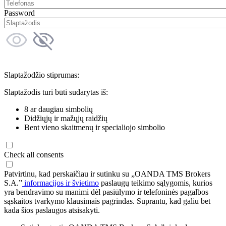
Password
Slaptažodžio stiprumas:
Slaptažodis turi būti sudarytas iš:
8 ar daugiau simbolių
Didžiųjų ir mažųjų raidžių
Bent vieno skaitmenų ir specialiojo simbolio
Check all consents
Patvirtinu, kad perskaičiau ir sutinku su „OANDA TMS Brokers
S.A.”
informacijos ir švietimo
paslaugų teikimo sąlygomis, kurios
yra bendravimo su manimi dėl pasiūlymo ir telefoninės pagalbos
sąskaitos tvarkymo klausimais pagrindas. Suprantu, kad galiu bet
kada šios paslaugos atsisakyti.