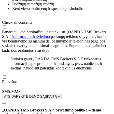
Didžiųjų ir mažųjų raidžių
Bent vieno skaitmenų ir specialiojo simbolio
Check all consents
Patvirtinu, kad perskaičiau ir sutinku su „OANDA TMS Brokers
S.A.”
informacijos ir švietimo
paslaugų teikimo sąlygomis, kurios
yra bendravimo su manimi dėl pasiūlymo ir telefoninės pagalbos
sąskaitos tvarkymo klausimais pagrindas. Suprantu, kad galiu bet
kada šios paslaugos atsisakyti.
Sutinku gauti „OANDA TMS Brokers S.A.” rinkodaros
informaciją apie produktus ir paslaugas, pvz., naujienas ir
akcijas, naudojant pateiktus kontaktinius duomenis:
El. paštas
SMS/MMS
ATSIDARYKITE DEMO SĄSKAITĄ »
„OANDA TMS Brokers S.A.“ privatumo politika – demo