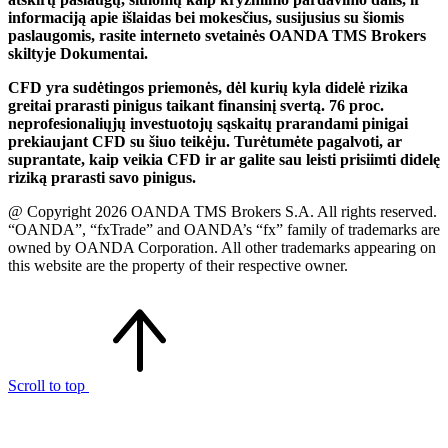
informaciją apie išlaidas bei mokesčius, susijusius su šiomis
paslaugomis, rasite interneto svetainės OANDA TMS Brokers
skiltyje Dokumentai.
CFD yra sudėtingos priemonės, dėl kurių kyla didelė rizika
greitai prarasti pinigus taikant finansinį svertą. 76 proc.
neprofesionaliųjų investuotojų sąskaitų prarandami pinigai
prekiaujant CFD su šiuo teikėju. Turėtumėte pagalvoti, ar
suprantate, kaip veikia CFD ir ar galite sau leisti prisiimti didelę
riziką prarasti savo pinigus.
@ Copyright 2026 OANDA TMS Brokers S.A. All rights reserved.
“OANDA”, “fxTrade” and OANDA’s “fx” family of trademarks are
owned by OANDA Corporation. All other trademarks appearing on
this website are the property of their respective owner.
Scroll to top