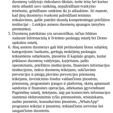
duomenų valdytojo rinkodaros tikslais, turite teisę bet kuriuo
metu atšaukti savo sutikimą, nepažeidžiant tvarkymo
teisėtumo, grindžiamo sutikimu iki jo atšaukimo. Jei manote,
kad jūsų duomenys tvarkomi pažeidžiant teisinius
reikalavimus, galite pateikti skundą kompetentingai priežiūros
institucijai – Lenkijos asmens duomenų apsaugos tarnybos
pirmininkui.
Duomenų pateikimas yra savanoriškas, tačiau būtinas
sudarant Informacinių ir švietimo paslaugų sutartį bei Demo
sąskaitos sutartį.
Jūsų asmens duomenys gali būti perduodami šioms subjektų
kategorijoms: bankams, greitųjų mokėjimų paslaugas
teikiantiems subjektams, įmonėms iš kapitalo grupės, kuriai
priklauso duomenų valdytojas, kurjeriams, pašto
operatoriams, priežiūros institucijoms, finansinės informacijos
institucijoms, rinkos duomenų teikėjams, sukčiavimo
prevencijos ir pinigų plovimo prevencijos priemonių
teikėjams, investicinius fondus valdančioms įmonėms,
priemonių, programinės įrangos ir platformų, skirtų aptarnauti
sandorius ir finansines operacijas, atliekamas įgyvendinant
Pagrindinę sutartį, tiekėjams, taip pat komercinės informacijos
siuntimui elektroninėmis ryšio priemonėmis, teisininkams,
audito įmonėms, konsultavimo įmonėms, „WhatsApp“
programos teikėjui ir įmonėms, teikiančioms serverius bei
saugančioms duomenis.