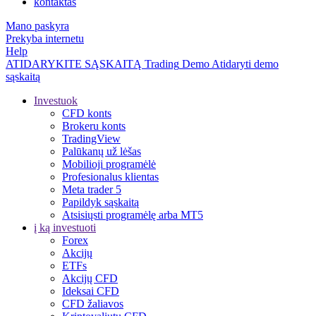
kontaktas
Mano paskyra
Prekyba internetu
Help
ATIDARYKITE SĄSKAITĄ
Trading
Demo
Atidaryti demo
sąskaitą
Investuok
CFD konts
Brokeru konts
TradingView
Palūkanų už lėšas
Mobilioji programėlė
Profesionalus klientas
Meta trader 5
Papildyk sąskaitą
Atsisiųsti programėlę arba MT5
į ką investuoti
Forex
Akcijų
ETFs
Akcijų CFD
Ideksai CFD
CFD žaliavos