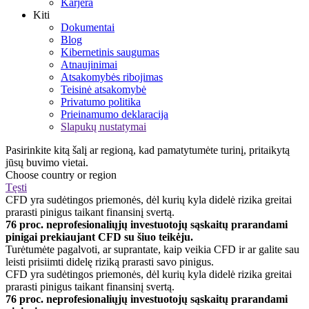
Karjera
Kiti
Dokumentai
Blog
Kibernetinis saugumas
Atnaujinimai
Atsakomybės ribojimas
Teisinė atsakomybė
Privatumo politika
Prieinamumo deklaracija
Slapukų nustatymai
Pasirinkite kitą šalį ar regioną, kad pamatytumėte turinį, pritaikytą
jūsų buvimo vietai.
Choose country or region
Tęsti
CFD yra sudėtingos priemonės, dėl kurių kyla didelė rizika greitai
prarasti pinigus taikant finansinį svertą.
76 proc. neprofesionaliųjų investuotojų sąskaitų prarandami
pinigai prekiaujant CFD su šiuo teikėju.
Turėtumėte pagalvoti, ar suprantate, kaip veikia CFD ir ar galite sau
leisti prisiimti didelę riziką prarasti savo pinigus.
CFD yra sudėtingos priemonės, dėl kurių kyla didelė rizika greitai
prarasti pinigus taikant finansinį svertą.
76 proc. neprofesionaliųjų investuotojų sąskaitų prarandami