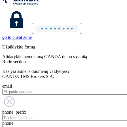
go to client zone
Užpildykite formą
Atidarykite nemokamą OANDA demo sąskaitą
Rodo section
Kas yra asmens duomenų valdytojas?
OANDA TMS Brokers S.A.
email
phone_prefix
phone