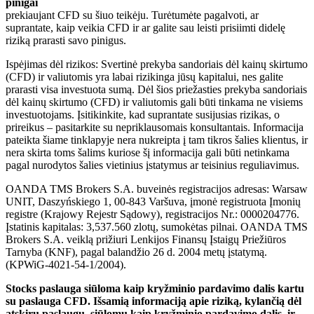
pinigai
prekiaujant CFD su šiuo teikėju. Turėtumėte pagalvoti, ar
suprantate, kaip veikia CFD ir ar galite sau leisti prisiimti didelę
riziką prarasti savo pinigus.
Ispėjimas dėl rizikos: Svertinė prekyba sandoriais dėl kainų skirtumo
(CFD) ir valiutomis yra labai rizikinga jūsų kapitalui, nes galite
prarasti visa investuota sumą. Dėl šios priežasties prekyba sandoriais
dėl kainų skirtumo (CFD) ir valiutomis gali būti tinkama ne visiems
investuotojams. Įsitikinkite, kad suprantate susijusias rizikas, o
prireikus – pasitarkite su nepriklausomais konsultantais. Informacija
pateikta šiame tinklapyje nera nukreipta į tam tikros šalies klientus, ir
nera skirta toms šalims kuriose šį informacija gali būti netinkama
pagal nurodytos šalies vietinius įstatymus ar teisinius reguliavimus.
OANDA TMS Brokers S.A. buveinės registracijos adresas: Warsaw
UNIT, Daszyńskiego 1, 00-843 Varšuva, įmonė registruota Įmonių
registre (Krajowy Rejestr Sądowy), registracijos Nr.: 0000204776.
Įstatinis kapitalas: 3,537.560 zlotų, sumokėtas pilnai. OANDA TMS
Brokers S.A. veiklą prižiuri Lenkijos Finansų Įstaigų Priežiūros
Tarnyba (KNF), pagal balandžio 26 d. 2004 metų įstatymą.
(KPWiG-4021-54-1/2004).
Stocks paslauga siūloma kaip kryžminio pardavimo dalis kartu
su paslauga CFD. Išsamią informaciją apie riziką, kylančią dėl
atskirų paslaugų, siūlomų kaip kryžminio pardavimo dalis, ir