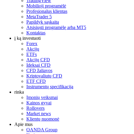
TradingView
Mobilioji programėlė
Profesionalus klientas
MetaTrader 5
Papildyk sąskaitą
Atsisiųsti programėlę arba MT5
Kontaktas
į ką investuoti
Forex
Akcijų
ETFs
Akcijų CFD
Ideksai CFD
CFD žaliavos
Kriptovaliutų CFD
ETF CFD
Instrumentų specifikacija
rinka
Įmonių veiksmai
Kainos gyvai
Rollovers
Market news
Klientų nuomonė
Apie mus
OANDA Group