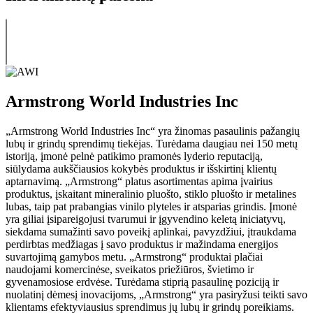
Armstrong World Industries Inc
„Armstrong World Industries Inc“ yra žinomas pasaulinis pažangių
lubų ir grindų sprendimų tiekėjas. Turėdama daugiau nei 150 metų
istoriją, įmonė pelnė patikimo pramonės lyderio reputaciją,
siūlydama aukščiausios kokybės produktus ir išskirtinį klientų
aptarnavimą. „Armstrong“ platus asortimentas apima įvairius
produktus, įskaitant mineralinio pluošto, stiklo pluošto ir metalines
lubas, taip pat prabangias vinilo plyteles ir atsparias grindis. Įmonė
yra giliai įsipareigojusi tvarumui ir įgyvendino keletą iniciatyvų,
siekdama sumažinti savo poveikį aplinkai, pavyzdžiui, įtraukdama
perdirbtas medžiagas į savo produktus ir mažindama energijos
suvartojimą gamybos metu. „Armstrong“ produktai plačiai
naudojami komercinėse, sveikatos priežiūros, švietimo ir
gyvenamosiose erdvėse. Turėdama stiprią pasaulinę poziciją ir
nuolatinį dėmesį inovacijoms, „Armstrong“ yra pasiryžusi teikti savo
klientams efektyviausius sprendimus jų lubų ir grindų poreikiams.