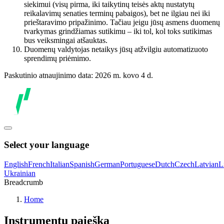
siekimui (visų pirma, iki taikytinų teisės aktų nustatytų
reikalavimų senaties terminų pabaigos), bet ne ilgiau nei iki
prieštaravimo pripažinimo. Tačiau jeigu jūsų asmens duomenų
tvarkymas grindžiamas sutikimu – iki tol, kol toks sutikimas
bus veiksmingai atšauktas.
Duomenų valdytojas netaikys jūsų atžvilgiu automatizuoto
sprendimų priėmimo.
Paskutinio atnaujinimo data: 2026 m. kovo 4 d.
Select your language
English
French
Italian
Spanish
German
Portuguese
Dutch
Czech
Latvian
L
Ukrainian
Breadcrumb
Home
Instrumentų paieška