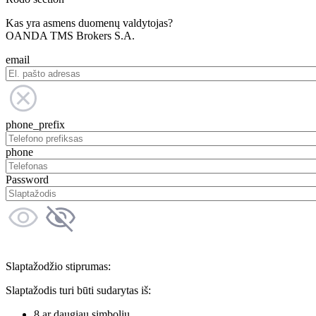
Kas yra asmens duomenų valdytojas?
OANDA TMS Brokers S.A.
email
phone_prefix
phone
Password
Slaptažodžio stiprumas:
Slaptažodis turi būti sudarytas iš:
8 ar daugiau simbolių