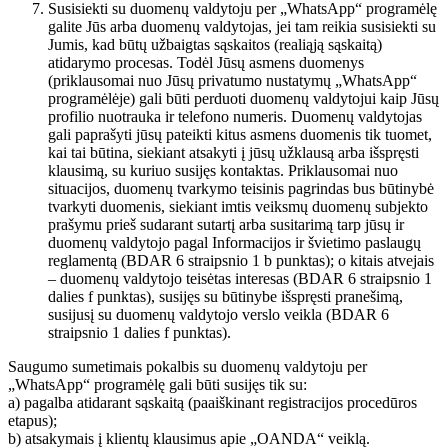
Susisiekti su duomenų valdytoju per „WhatsApp“ programėlę
galite Jūs arba duomenų valdytojas, jei tam reikia susisiekti su
Jumis, kad būtų užbaigtas sąskaitos (realiąją sąskaitą)
atidarymo procesas. Todėl Jūsų asmens duomenys
(priklausomai nuo Jūsų privatumo nustatymų „WhatsApp“
programėlėje) gali būti perduoti duomenų valdytojui kaip Jūsų
profilio nuotrauka ir telefono numeris. Duomenų valdytojas
gali paprašyti jūsų pateikti kitus asmens duomenis tik tuomet,
kai tai būtina, siekiant atsakyti į jūsų užklausą arba išspręsti
klausimą, su kuriuo susijęs kontaktas. Priklausomai nuo
situacijos, duomenų tvarkymo teisinis pagrindas bus būtinybė
tvarkyti duomenis, siekiant imtis veiksmų duomenų subjekto
prašymu prieš sudarant sutartį arba susitarimą tarp jūsų ir
duomenų valdytojo pagal Informacijos ir švietimo paslaugų
reglamentą (BDAR 6 straipsnio 1 b punktas); o kitais atvejais
– duomenų valdytojo teisėtas interesas (BDAR 6 straipsnio 1
dalies f punktas), susijęs su būtinybe išspręsti pranešimą,
susijusį su duomenų valdytojo verslo veikla (BDAR 6
straipsnio 1 dalies f punktas).
Saugumo sumetimais pokalbis su duomenų valdytoju per
„WhatsApp“ programėlę gali būti susijęs tik su:
a) pagalba atidarant sąskaitą (paaiškinant registracijos procedūros
etapus);
b) atsakymais į klientų klausimus apie „OANDA“ veiklą.