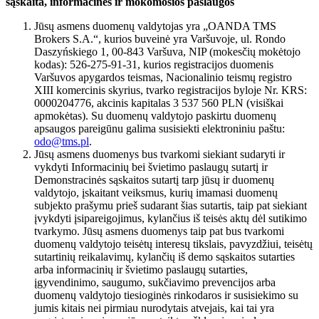
sąskaita, informacinės ir mokomosios paslaugos
Jūsų asmens duomenų valdytojas yra „OANDA TMS
Brokers S.A.“, kurios buveinė yra Varšuvoje, ul. Rondo
Daszyńskiego 1, 00-843 Varšuva, NIP (mokesčių mokėtojo
kodas): 526-275-91-31, kurios registracijos duomenis
Varšuvos apygardos teismas, Nacionalinio teismų registro
XIII komercinis skyrius, tvarko registracijos byloje Nr. KRS:
0000204776, akcinis kapitalas 3 537 560 PLN (visiškai
apmokėtas). Su duomenų valdytojo paskirtu duomenų
apsaugos pareigūnu galima susisiekti elektroniniu paštu:
odo@tms.pl
.
Jūsų asmens duomenys bus tvarkomi siekiant sudaryti ir
vykdyti Informacinių bei švietimo paslaugų sutartį ir
Demonstracinės sąskaitos sutartį tarp jūsų ir duomenų
valdytojo, įskaitant veiksmus, kurių imamasi duomenų
subjekto prašymu prieš sudarant šias sutartis, taip pat siekiant
įvykdyti įsipareigojimus, kylančius iš teisės aktų dėl sutikimo
tvarkymo. Jūsų asmens duomenys taip pat bus tvarkomi
duomenų valdytojo teisėtų interesų tikslais, pavyzdžiui, teisėtų
sutartinių reikalavimų, kylančių iš demo sąskaitos sutarties
arba informacinių ir švietimo paslaugų sutarties,
įgyvendinimo, saugumo, sukčiavimo prevencijos arba
duomenų valdytojo tiesioginės rinkodaros ir susisiekimo su
jumis kitais nei pirmiau nurodytais atvejais, kai tai yra