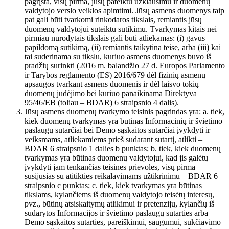
pagrįsta, visų pirma, jūsų pateiktu užklausimu ir duomenų
valdytojo verslo veiklos apimtimi. Jūsų asmens duomenys taip
pat gali būti tvarkomi rinkodaros tikslais, remiantis jūsų
duomenų valdytojui suteiktu sutikimu. Tvarkymas kitais nei
pirmiau nurodytais tikslais gali būti atliekamas: (i) gavus
papildomą sutikimą, (ii) remiantis taikytina teise, arba (iii) kai
tai suderinama su tikslu, kuriuo asmens duomenys buvo iš
pradžių surinkti (2016 m. balandžio 27 d. Europos Parlamento
ir Tarybos reglamento (ES) 2016/679 dėl fizinių asmenų
apsaugos tvarkant asmens duomenis ir dėl laisvo tokių
duomenų judėjimo bei kuriuo panaikinama Direktyva
95/46/EB (toliau – BDAR) 6 straipsnio 4 dalis).
Jūsų asmens duomenų tvarkymo teisinis pagrindas yra: a. tiek,
kiek duomenų tvarkymas yra būtinas Informacinių ir švietimo
paslaugų sutarčiai bei Demo sąskaitos sutarčiai įvykdyti ir
veiksmams, atliekamiems prieš sudarant sutartį, atlikti –
BDAR 6 straipsnio 1 dalies b punktas; b. tiek, kiek duomenų
tvarkymas yra būtinas duomenų valdytojui, kad jis galėtų
įvykdyti jam tenkančias teisines prievoles, visų pirma
susijusias su atitikties reikalavimams užtikrinimu – BDAR 6
straipsnio c punktas; c. tiek, kiek tvarkymas yra būtinas
tikslams, kylančiems iš duomenų valdytojo teisėtų interesų,
pvz., būtinų atsiskaitymų atlikimui ir pretenzijų, kylančių iš
sudarytos Informacijos ir švietimo paslaugų sutarties arba
Demo sąskaitos sutarties, pareiškimui, saugumui, sukčiavimo