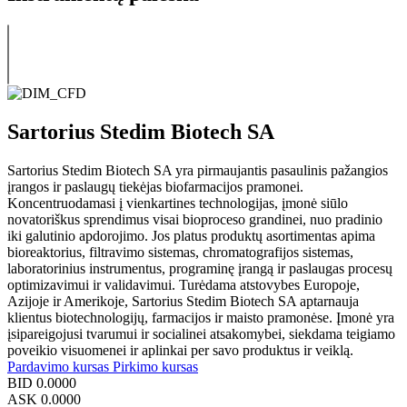
Sartorius Stedim Biotech SA
Sartorius Stedim Biotech SA yra pirmaujantis pasaulinis pažangios
įrangos ir paslaugų tiekėjas biofarmacijos pramonei.
Koncentruodamasi į vienkartines technologijas, įmonė siūlo
novatoriškus sprendimus visai bioproceso grandinei, nuo pradinio
iki galutinio apdorojimo. Jos platus produktų asortimentas apima
bioreaktorius, filtravimo sistemas, chromatografijos sistemas,
laboratorinius instrumentus, programinę įrangą ir paslaugas procesų
optimizavimui ir validavimui. Turėdama atstovybes Europoje,
Azijoje ir Amerikoje, Sartorius Stedim Biotech SA aptarnauja
klientus biotechnologijų, farmacijos ir maisto pramonėse. Įmonė yra
įsipareigojusi tvarumui ir socialinei atsakomybei, siekdama teigiamo
poveikio visuomenei ir aplinkai per savo produktus ir veiklą.
Pardavimo kursas
Pirkimo kursas
BID
0.0000
ASK
0.0000