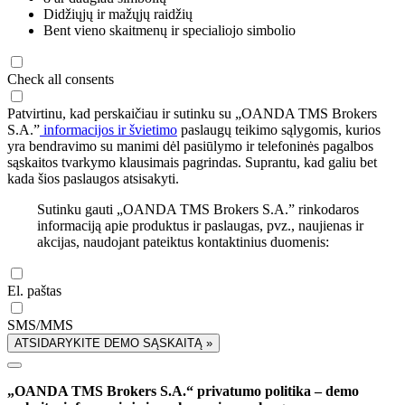
Didžiųjų ir mažųjų raidžių
Bent vieno skaitmenų ir specialiojo simbolio
Check all consents
Patvirtinu, kad perskaičiau ir sutinku su „OANDA TMS Brokers
S.A.”
informacijos ir švietimo
paslaugų teikimo sąlygomis, kurios
yra bendravimo su manimi dėl pasiūlymo ir telefoninės pagalbos
sąskaitos tvarkymo klausimais pagrindas. Suprantu, kad galiu bet
kada šios paslaugos atsisakyti.
Sutinku gauti „OANDA TMS Brokers S.A.” rinkodaros
informaciją apie produktus ir paslaugas, pvz., naujienas ir
akcijas, naudojant pateiktus kontaktinius duomenis:
El. paštas
SMS/MMS
ATSIDARYKITE DEMO SĄSKAITĄ »
„OANDA TMS Brokers S.A.“ privatumo politika – demo