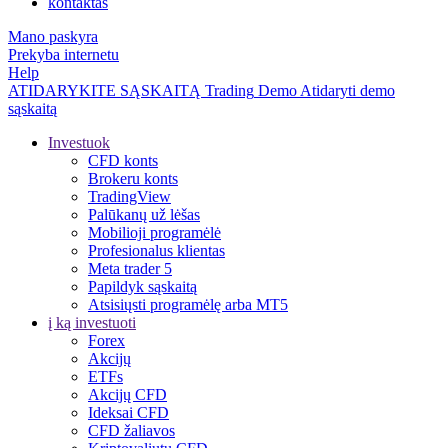
kontaktas
Mano paskyra
Prekyba internetu
Help
ATIDARYKITE SĄSKAITĄ
Trading
Demo
Atidaryti demo
sąskaitą
Investuok
CFD konts
Brokeru konts
TradingView
Palūkanų už lėšas
Mobilioji programėlė
Profesionalus klientas
Meta trader 5
Papildyk sąskaitą
Atsisiųsti programėlę arba MT5
į ką investuoti
Forex
Akcijų
ETFs
Akcijų CFD
Ideksai CFD
CFD žaliavos