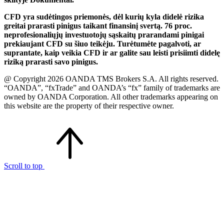
CFD yra sudėtingos priemonės, dėl kurių kyla didelė rizika
greitai prarasti pinigus taikant finansinį svertą. 76 proc.
neprofesionaliųjų investuotojų sąskaitų prarandami pinigai
prekiaujant CFD su šiuo teikėju. Turėtumėte pagalvoti, ar
suprantate, kaip veikia CFD ir ar galite sau leisti prisiimti didelę
riziką prarasti savo pinigus.
@ Copyright 2026 OANDA TMS Brokers S.A. All rights reserved.
“OANDA”, “fxTrade” and OANDA’s “fx” family of trademarks are
owned by OANDA Corporation. All other trademarks appearing on
this website are the property of their respective owner.
Scroll to top