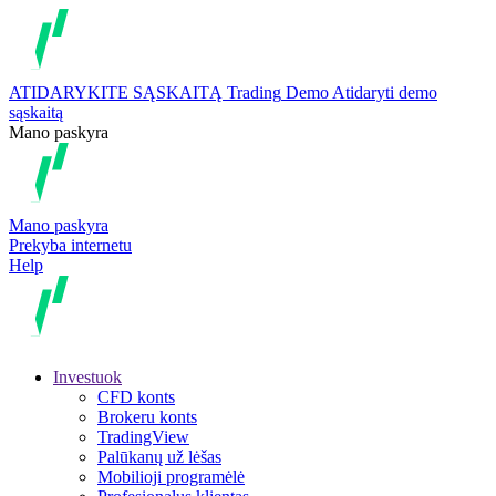
ATIDARYKITE SĄSKAITĄ
Trading
Demo
Atidaryti demo
sąskaitą
Mano paskyra
Mano paskyra
Prekyba internetu
Help
Investuok
CFD konts
Brokeru konts
TradingView
Palūkanų už lėšas
Mobilioji programėlė