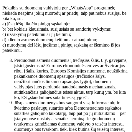
Pokalbis su duomenų valdytoju per „WhatsApp“ programėlę
niekada neapims jokių nuorodų ar priedų, taip pat nebus susijęs, be
kita ko, su:
a) jūsų lėšų likučiu pinigų sąskaitoje;
b) bet kokiais klausimais, susijusiais su sandorių vykdymu;
c) užsakymų pateikimu ar jų keitimu;
d) kliento asmens duomenų keitimu ar atnaujinimu;
e) nurodymų dėl lėšų įnešimo į pinigų sąskaitą ar išėmimo iš jos
pateikimu.
Perduodant asmens duomenis į trečiąsias šalis, t. y. gavėjams,
įsisteigusiems už Europos ekonominės erdvės ar Šveicarijos
ribų, į šalis, kurios, Europos Komisijos nuomone, neužtikrina
pakankamos duomenų apsaugos (trečiosios šalys,
neužtikrinančios tinkamo apsaugos lygio), duomenų
valdytojas juos perduoda naudodamasis mechanizmais,
atitinkančiais galiojančius teisės aktus, tarp kurių yra, be kita
ko, ES „standartinės sutartinės sąlygos“.
Jūsų asmens duomenys bus saugomi visą Informacinių ir
švietimo paslaugų sutarties arba Demonstracinės sąskaitos
sutarties galiojimo laikotarpį, taip pat po jų nutraukimo – per
įstatymuose nustatytą senaties terminą. Jeigu duomenų
tvarkymas grindžiamas duomenų valdytojo teisėtu interesu,
duomenys bus tvarkomi tiek, kiek būtina šių teisėtų interesų