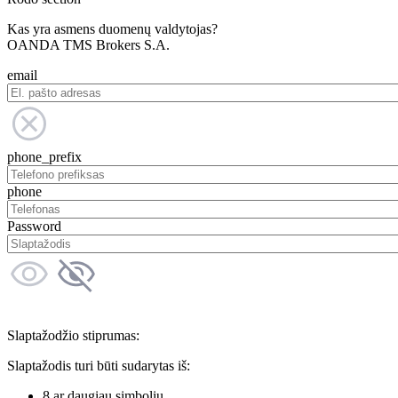
Kas yra asmens duomenų valdytojas?
OANDA TMS Brokers S.A.
email
phone_prefix
phone
Password
Slaptažodžio stiprumas:
Slaptažodis turi būti sudarytas iš:
8 ar daugiau simbolių