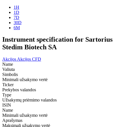
1H
1D
7D
30D
6M
Instrument specification for Sartorius
Stedim Biotech SA
Akcijos
Akcijos CFD
Name
Valiuta
Simbolis
Minimali užsakymo vertė
Ticker
Prekybos valandos
Type
Užsakymų priėmimo valandos
ISIN
Name
Minimali užsakymo vertė
Aprašymas
Maksimali užsakymo vertė