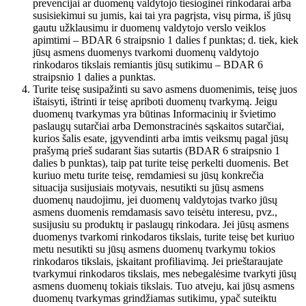
prevencijai ar duomenų valdytojo tiesioginei rinkodarai arba
susisiekimui su jumis, kai tai yra pagrįsta, visų pirma, iš jūsų
gautu užklausimu ir duomenų valdytojo verslo veiklos
apimtimi – BDAR 6 straipsnio 1 dalies f punktas; d. tiek, kiek
jūsų asmens duomenys tvarkomi duomenų valdytojo
rinkodaros tikslais remiantis jūsų sutikimu – BDAR 6
straipsnio 1 dalies a punktas.
Turite teisę susipažinti su savo asmens duomenimis, teisę juos
ištaisyti, ištrinti ir teisę apriboti duomenų tvarkymą. Jeigu
duomenų tvarkymas yra būtinas Informacinių ir švietimo
paslaugų sutarčiai arba Demonstracinės sąskaitos sutarčiai,
kurios šalis esate, įgyvendinti arba imtis veiksmų pagal jūsų
prašymą prieš sudarant šias sutartis (BDAR 6 straipsnio 1
dalies b punktas), taip pat turite teisę perkelti duomenis. Bet
kuriuo metu turite teisę, remdamiesi su jūsų konkrečia
situacija susijusiais motyvais, nesutikti su jūsų asmens
duomenų naudojimu, jei duomenų valdytojas tvarko jūsų
asmens duomenis remdamasis savo teisėtu interesu, pvz.,
susijusiu su produktų ir paslaugų rinkodara. Jei jūsų asmens
duomenys tvarkomi rinkodaros tikslais, turite teisę bet kuriuo
metu nesutikti su jūsų asmens duomenų tvarkymu tokios
rinkodaros tikslais, įskaitant profiliavimą. Jei prieštaraujate
tvarkymui rinkodaros tikslais, mes nebegalėsime tvarkyti jūsų
asmens duomenų tokiais tikslais. Tuo atveju, kai jūsų asmens
duomenų tvarkymas grindžiamas sutikimu, ypač suteiktu