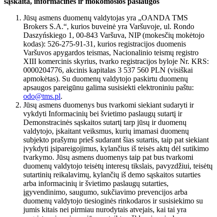
sąskaita, informacinės ir mokomosios paslaugos
Jūsų asmens duomenų valdytojas yra „OANDA TMS
Brokers S.A.“, kurios buveinė yra Varšuvoje, ul. Rondo
Daszyńskiego 1, 00-843 Varšuva, NIP (mokesčių mokėtojo
kodas): 526-275-91-31, kurios registracijos duomenis
Varšuvos apygardos teismas, Nacionalinio teismų registro
XIII komercinis skyrius, tvarko registracijos byloje Nr. KRS:
0000204776, akcinis kapitalas 3 537 560 PLN (visiškai
apmokėtas). Su duomenų valdytojo paskirtu duomenų
apsaugos pareigūnu galima susisiekti elektroniniu paštu:
odo@tms.pl
.
Jūsų asmens duomenys bus tvarkomi siekiant sudaryti ir
vykdyti Informacinių bei švietimo paslaugų sutartį ir
Demonstracinės sąskaitos sutartį tarp jūsų ir duomenų
valdytojo, įskaitant veiksmus, kurių imamasi duomenų
subjekto prašymu prieš sudarant šias sutartis, taip pat siekiant
įvykdyti įsipareigojimus, kylančius iš teisės aktų dėl sutikimo
tvarkymo. Jūsų asmens duomenys taip pat bus tvarkomi
duomenų valdytojo teisėtų interesų tikslais, pavyzdžiui, teisėtų
sutartinių reikalavimų, kylančių iš demo sąskaitos sutarties
arba informacinių ir švietimo paslaugų sutarties,
įgyvendinimo, saugumo, sukčiavimo prevencijos arba
duomenų valdytojo tiesioginės rinkodaros ir susisiekimo su
jumis kitais nei pirmiau nurodytais atvejais, kai tai yra