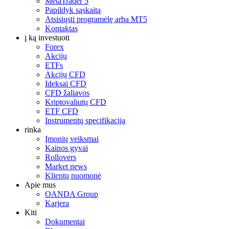
MetaTrader 5
Papildyk sąskaitą
Atsisiųsti programėlę arba MT5
Kontaktas
į ką investuoti
Forex
Akcijų
ETFs
Akcijų CFD
Ideksai CFD
CFD žaliavos
Kriptovaliutų CFD
ETF CFD
Instrumentų specifikacija
rinka
Įmonių veiksmai
Kainos gyvai
Rollovers
Market news
Klientų nuomonė
Apie mus
OANDA Group
Karjera
Kiti
Dokumentai