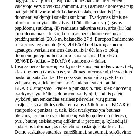
pagrįsta, visų pirma, jūsų pateiktu užklausimu ir duomenų
valdytojo verslo veiklos apimtimi. Jūsų asmens duomenys taip
pat gali būti tvarkomi rinkodaros tikslais, remiantis jūsų
duomenų valdytojui suteiktu sutikimu. Tvarkymas kitais nei
pirmiau nurodytais tikslais gali būti atliekamas: (i) gavus
papildomą sutikimą, (ii) remiantis taikytina teise, arba (iii) kai
tai suderinama su tikslu, kuriuo asmens duomenys buvo iš
pradžių surinkti (2016 m. balandžio 27 d. Europos Parlamento
ir Tarybos reglamento (ES) 2016/679 dėl fizinių asmenų
apsaugos tvarkant asmens duomenis ir dėl laisvo tokių
duomenų judėjimo bei kuriuo panaikinama Direktyva
95/46/EB (toliau – BDAR) 6 straipsnio 4 dalis).
Jūsų asmens duomenų tvarkymo teisinis pagrindas yra: a. tiek,
kiek duomenų tvarkymas yra būtinas Informacinių ir švietimo
paslaugų sutarčiai bei Demo sąskaitos sutarčiai įvykdyti ir
veiksmams, atliekamiems prieš sudarant sutartį, atlikti –
BDAR 6 straipsnio 1 dalies b punktas; b. tiek, kiek duomenų
tvarkymas yra būtinas duomenų valdytojui, kad jis galėtų
įvykdyti jam tenkančias teisines prievoles, visų pirma
susijusias su atitikties reikalavimams užtikrinimu – BDAR 6
straipsnio c punktas; c. tiek, kiek tvarkymas yra būtinas
tikslams, kylančiems iš duomenų valdytojo teisėtų interesų,
pvz., būtinų atsiskaitymų atlikimui ir pretenzijų, kylančių iš
sudarytos Informacijos ir švietimo paslaugų sutarties arba
Demo sąskaitos sutarties, pareiškimui, saugumui, sukčiavimo