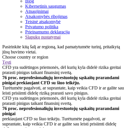
Blog
Kibernetinis saugumas
Atnaujinimai
Atsakomybės ribojimas
Teisinė atsakomybė
Privatumo politika
Prieinamumo deklaracija
Slapukų nustatymai
Pasirinkite kitą šalį ar regioną, kad pamatytumėte turinį, pritaikytą
jūsų buvimo vietai.
Choose country or region
Tęsti
CFD yra sudėtingos priemonės, dėl kurių kyla didelė rizika greitai
prarasti pinigus taikant finansinį svertą.
76 proc. neprofesionaliųjų investuotojų sąskaitų prarandami
pinigai prekiaujant CFD su šiuo teikėju.
Turėtumėte pagalvoti, ar suprantate, kaip veikia CFD ir ar galite sau
leisti prisiimti didelę riziką prarasti savo pinigus.
CFD yra sudėtingos priemonės, dėl kurių kyla didelė rizika greitai
prarasti pinigus taikant finansinį svertą.
76 proc. neprofesionaliųjų investuotojų sąskaitų prarandami
pinigai
prekiaujant CFD su šiuo teikėju. Turėtumėte pagalvoti, ar
suprantate, kaip veikia CFD ir ar galite sau leisti prisiimti didelę