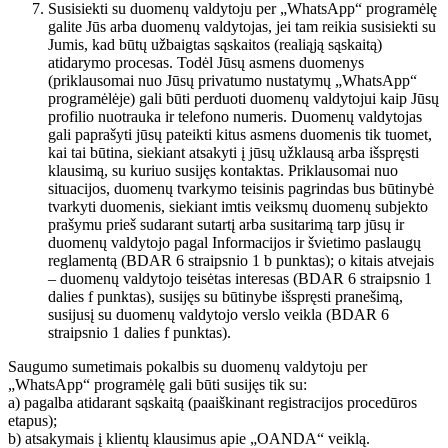
Susisiekti su duomenų valdytoju per „WhatsApp“ programėlę
galite Jūs arba duomenų valdytojas, jei tam reikia susisiekti su
Jumis, kad būtų užbaigtas sąskaitos (realiąją sąskaitą)
atidarymo procesas. Todėl Jūsų asmens duomenys
(priklausomai nuo Jūsų privatumo nustatymų „WhatsApp“
programėlėje) gali būti perduoti duomenų valdytojui kaip Jūsų
profilio nuotrauka ir telefono numeris. Duomenų valdytojas
gali paprašyti jūsų pateikti kitus asmens duomenis tik tuomet,
kai tai būtina, siekiant atsakyti į jūsų užklausą arba išspręsti
klausimą, su kuriuo susijęs kontaktas. Priklausomai nuo
situacijos, duomenų tvarkymo teisinis pagrindas bus būtinybė
tvarkyti duomenis, siekiant imtis veiksmų duomenų subjekto
prašymu prieš sudarant sutartį arba susitarimą tarp jūsų ir
duomenų valdytojo pagal Informacijos ir švietimo paslaugų
reglamentą (BDAR 6 straipsnio 1 b punktas); o kitais atvejais
– duomenų valdytojo teisėtas interesas (BDAR 6 straipsnio 1
dalies f punktas), susijęs su būtinybe išspręsti pranešimą,
susijusį su duomenų valdytojo verslo veikla (BDAR 6
straipsnio 1 dalies f punktas).
Saugumo sumetimais pokalbis su duomenų valdytoju per
„WhatsApp“ programėlę gali būti susijęs tik su:
a) pagalba atidarant sąskaitą (paaiškinant registracijos procedūros
etapus);
b) atsakymais į klientų klausimus apie „OANDA“ veiklą.