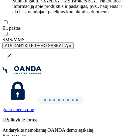
Sutinku gauti „OANDA TMS Brokers S.A.” rinkodaros
informaciją apie produktus ir paslaugas, pvz., naujienas ir
akcijas, naudojant pateiktus kontaktinius duomenis:
El. paštas
SMS/MMS
ATSIDARYKITE DEMO SĄSKAITĄ »
go to client zone
Užpildykite formą
Atidarykite nemokamą OANDA demo sąskaitą
Rodo section