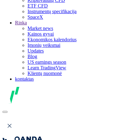
Kriptovaliutų CFD
ETF CFD
Instrumentų specifikacija
SpaceX
Rinka
Market news
Kainos gyvai
Ekonomikos kalendorius
Įmonių veiksmai
Updates
Blog
US earnings season
Learn TradingView
Klientų nuomonė
kontaktas