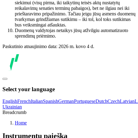
siekimui (visų pirma, iki taikytinų teisės aktų nustatytų
reikalavimų senaties terminų pabaigos), bet ne ilgiau nei iki
prieštaravimo pripažinimo. Tačiau jeigu jūsų asmens duomenų
tvarkymas grindžiamas sutikimu – iki tol, kol toks sutikimas
bus veiksmingai atšauktas.
Duomenų valdytojas netaikys jūsų atžvilgiu automatizuoto
sprendimų priėmimo.
Paskutinio atnaujinimo data: 2026 m. kovo 4 d.
Select your language
English
French
Italian
Spanish
German
Portuguese
Dutch
Czech
Latvian
L
Ukrainian
Breadcrumb
Home
Instrumentų paieška