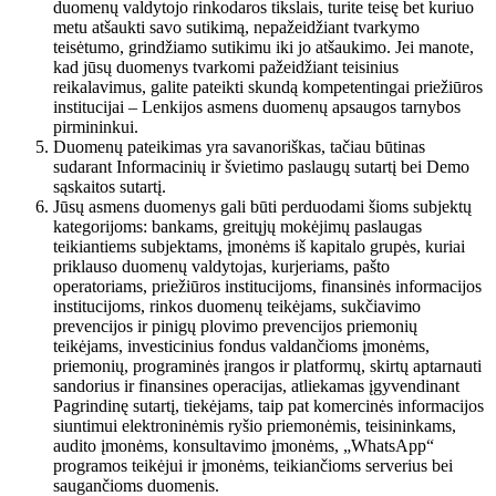
duomenų valdytojo rinkodaros tikslais, turite teisę bet kuriuo
metu atšaukti savo sutikimą, nepažeidžiant tvarkymo
teisėtumo, grindžiamo sutikimu iki jo atšaukimo. Jei manote,
kad jūsų duomenys tvarkomi pažeidžiant teisinius
reikalavimus, galite pateikti skundą kompetentingai priežiūros
institucijai – Lenkijos asmens duomenų apsaugos tarnybos
pirmininkui.
Duomenų pateikimas yra savanoriškas, tačiau būtinas
sudarant Informacinių ir švietimo paslaugų sutartį bei Demo
sąskaitos sutartį.
Jūsų asmens duomenys gali būti perduodami šioms subjektų
kategorijoms: bankams, greitųjų mokėjimų paslaugas
teikiantiems subjektams, įmonėms iš kapitalo grupės, kuriai
priklauso duomenų valdytojas, kurjeriams, pašto
operatoriams, priežiūros institucijoms, finansinės informacijos
institucijoms, rinkos duomenų teikėjams, sukčiavimo
prevencijos ir pinigų plovimo prevencijos priemonių
teikėjams, investicinius fondus valdančioms įmonėms,
priemonių, programinės įrangos ir platformų, skirtų aptarnauti
sandorius ir finansines operacijas, atliekamas įgyvendinant
Pagrindinę sutartį, tiekėjams, taip pat komercinės informacijos
siuntimui elektroninėmis ryšio priemonėmis, teisininkams,
audito įmonėms, konsultavimo įmonėms, „WhatsApp“
programos teikėjui ir įmonėms, teikiančioms serverius bei
saugančioms duomenis.