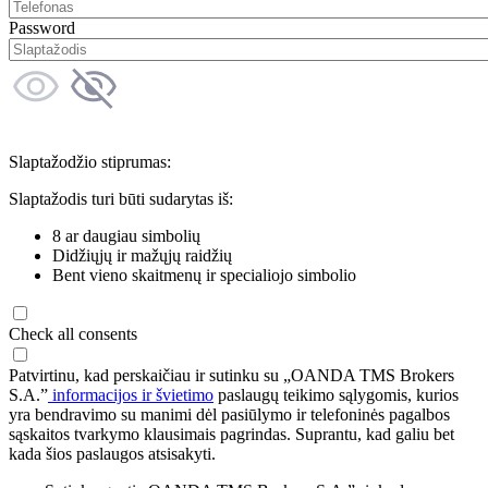
Password
Slaptažodžio stiprumas:
Slaptažodis turi būti sudarytas iš:
8 ar daugiau simbolių
Didžiųjų ir mažųjų raidžių
Bent vieno skaitmenų ir specialiojo simbolio
Check all consents
Patvirtinu, kad perskaičiau ir sutinku su „OANDA TMS Brokers
S.A.”
informacijos ir švietimo
paslaugų teikimo sąlygomis, kurios
yra bendravimo su manimi dėl pasiūlymo ir telefoninės pagalbos
sąskaitos tvarkymo klausimais pagrindas. Suprantu, kad galiu bet
kada šios paslaugos atsisakyti.