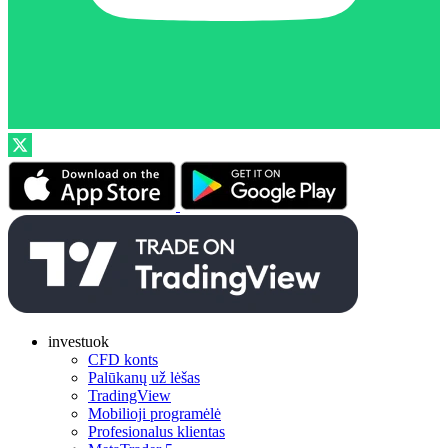
investuok
CFD konts
Palūkanų už lėšas
TradingView
Mobilioji programėlė
Profesionalus klientas