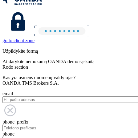
go to client zone
Užpildykite formą
Atidarykite nemokamą OANDA demo sąskaitą
Rodo section
Kas yra asmens duomenų valdytojas?
OANDA TMS Brokers S.A.
email
phone_prefix
phone