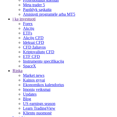
Profesionalus klientas
Meta trader 5
Papildyk sąskaitą
Atsisiųsti programėlę arba MT5
į ką investuoti
Forex
Akcijų
ETFs
Akcijų CFD
Ideksai CFD
CFD žaliavos
Kriptovaliutų CFD
ETF CFD
Instrumentų specifikacija
SpaceX
Rinka
Market news
Kainos gyvai
Ekonomikos kalendorius
Įmonių veiksmai
Updates
Blog
US earnings season
Learn TradingView
Klientų nuomonė