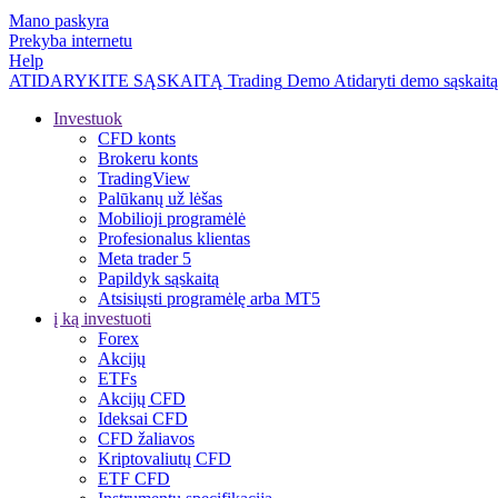
Mano paskyra
Prekyba internetu
Help
ATIDARYKITE SĄSKAITĄ
Trading
Demo
Atidaryti demo sąskaitą
Investuok
CFD konts
Brokeru konts
TradingView
Palūkanų už lėšas
Mobilioji programėlė
Profesionalus klientas
Meta trader 5
Papildyk sąskaitą
Atsisiųsti programėlę arba MT5
į ką investuoti
Forex
Akcijų
ETFs
Akcijų CFD
Ideksai CFD
CFD žaliavos
Kriptovaliutų CFD
ETF CFD