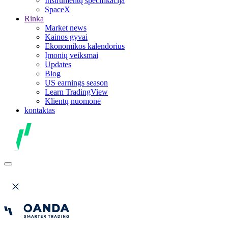
Instrumentų specifikacija
SpaceX
Rinka
Market news
Kainos gyvai
Ekonomikos kalendorius
Įmonių veiksmai
Updates
Blog
US earnings season
Learn TradingView
Klientų nuomonė
kontaktas