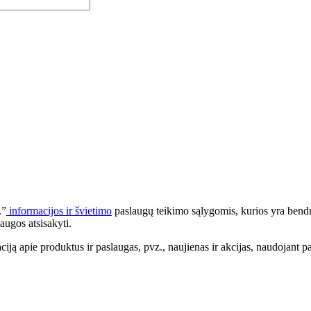
.”
informacijos ir švietimo
paslaugų teikimo sąlygomis, kurios yra bendr
augos atsisakyti.
apie produktus ir paslaugas, pvz., naujienas ir akcijas, naudojant pa