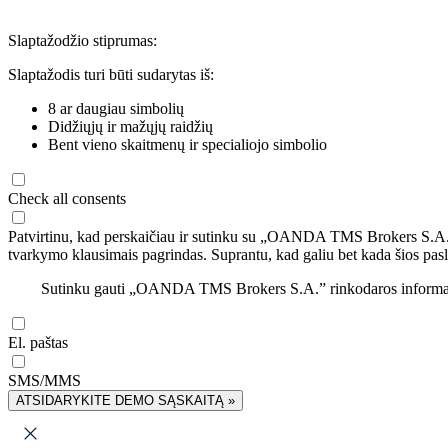
Slaptažodžio stiprumas:
Slaptažodis turi būti sudarytas iš:
8 ar daugiau simbolių
Didžiųjų ir mažųjų raidžių
Bent vieno skaitmenų ir specialiojo simbolio
Check all consents
Patvirtinu, kad perskaičiau ir sutinku su „OANDA TMS Brokers S.A
tvarkymo klausimais pagrindas. Suprantu, kad galiu bet kada šios pasl
Sutinku gauti „OANDA TMS Brokers S.A.” rinkodaros informaciją 
El. paštas
SMS/MMS
ATSIDARYKITE DEMO SĄSKAITĄ »