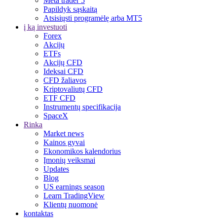
Meta trader 5
Papildyk sąskaitą
Atsisiųsti programėlę arba MT5
į ką investuoti
Forex
Akcijų
ETFs
Akcijų CFD
Ideksai CFD
CFD žaliavos
Kriptovaliutų CFD
ETF CFD
Instrumentų specifikacija
SpaceX
Rinka
Market news
Kainos gyvai
Ekonomikos kalendorius
Įmonių veiksmai
Updates
Blog
US earnings season
Learn TradingView
Klientų nuomonė
kontaktas