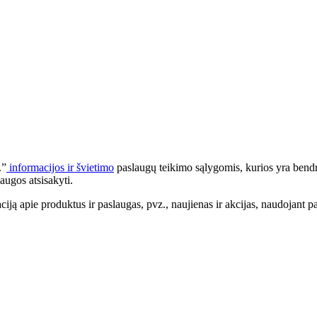
.”
informacijos ir švietimo
paslaugų teikimo sąlygomis, kurios yra bendr
augos atsisakyti.
apie produktus ir paslaugas, pvz., naujienas ir akcijas, naudojant pa