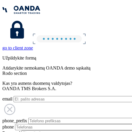
go to client zone
Užpildykite formą
Atidarykite nemokamą OANDA demo sąskaitą
Rodo section
Kas yra asmens duomenų valdytojas?
OANDA TMS Brokers S.A.
email
phone_prefix
phone