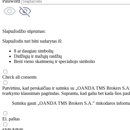
Password
Slaptažodžio stiprumas:
Slaptažodis turi būti sudarytas iš:
8 ar daugiau simbolių
Didžiųjų ir mažųjų raidžių
Bent vieno skaitmenų ir specialiojo simbolio
Check all consents
Patvirtinu, kad perskaičiau ir sutinku su „OANDA TMS Brokers S.A
tvarkymo klausimais pagrindas. Suprantu, kad galiu bet kada šios pasl
Sutinku gauti „OANDA TMS Brokers S.A.” rinkodaros informaciją 
El. paštas
SMS/MMS