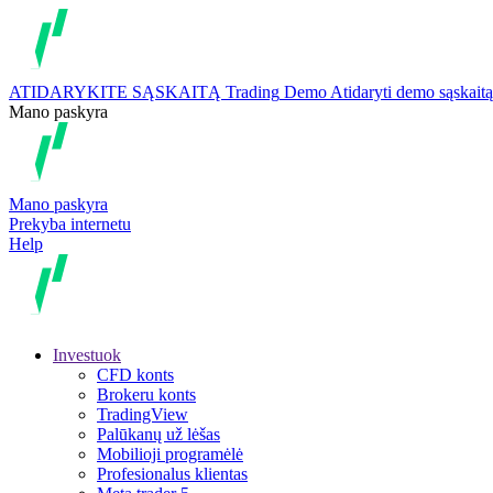
ATIDARYKITE SĄSKAITĄ
Trading
Demo
Atidaryti demo sąskaitą
Mano paskyra
Mano paskyra
Prekyba internetu
Help
Investuok
CFD konts
Brokeru konts
TradingView
Palūkanų už lėšas
Mobilioji programėlė
Profesionalus klientas