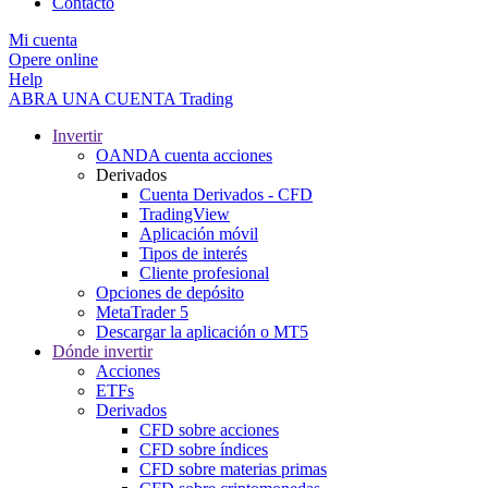
Contacto
Mi cuenta
Opere online
Help
ABRA UNA CUENTA
Trading
Invertir
OANDA cuenta acciones
Derivados
Cuenta Derivados - CFD
TradingView
Aplicación móvil
Tipos de interés
Cliente profesional
Opciones de depósito
MetaTrader 5
Descargar la aplicación o MT5
Dónde invertir
Acciones
ETFs
Derivados
CFD sobre acciones
CFD sobre índices
CFD sobre materias primas