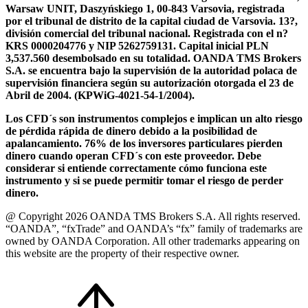
Warsaw UNIT, Daszyńskiego 1, 00-843 Varsovia, registrada
por el tribunal de distrito de la capital ciudad de Varsovia. 13?,
división comercial del tribunal nacional. Registrada con el n?
KRS 0000204776 y NIP 5262759131. Capital inicial PLN
3,537.560 desembolsado en su totalidad. OANDA TMS Brokers
S.A. se encuentra bajo la supervisión de la autoridad polaca de
supervisión financiera según su autorización otorgada el 23 de
Abril de 2004. (KPWiG-4021-54-1/2004).
Los CFD´s son instrumentos complejos e implican un alto riesgo
de pérdida rápida de dinero debido a la posibilidad de
apalancamiento. 76% de los inversores particulares pierden
dinero cuando operan CFD´s con este proveedor. Debe
considerar si entiende correctamente cómo funciona este
instrumento y si se puede permitir tomar el riesgo de perder
dinero.
@ Copyright 2026 OANDA TMS Brokers S.A. All rights reserved.
“OANDA”, “fxTrade” and OANDA’s “fx” family of trademarks are
owned by OANDA Corporation. All other trademarks appearing on
this website are the property of their respective owner.