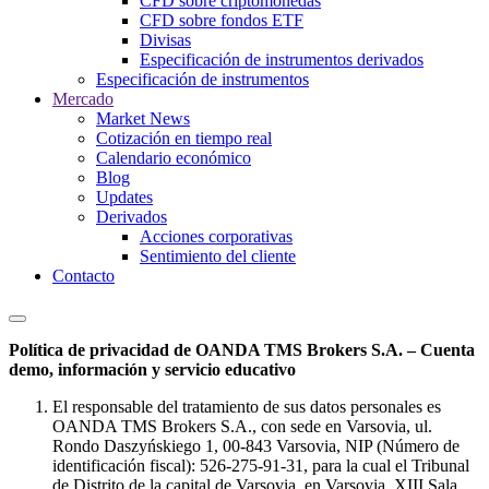
CFD sobre criptomonedas
CFD sobre fondos ETF
Divisas
Especificación de instrumentos derivados
Especificación de instrumentos
Mercado
Market News
Cotización en tiempo real
Calendario económico
Blog
Updates
Derivados
Acciones corporativas
Sentimiento del cliente
Contacto
Política de privacidad de OANDA TMS Brokers S.A. – Cuenta
demo, información y servicio educativo
El responsable del tratamiento de sus datos personales es
OANDA TMS Brokers S.A., con sede en Varsovia, ul.
Rondo Daszyńskiego 1, 00-843 Varsovia, NIP (Número de
identificación fiscal): 526-275-91-31, para la cual el Tribunal
de Distrito de la capital de Varsovia, en Varsovia, XIII Sala