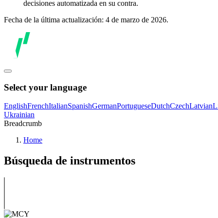
decisiones automatizada en su contra.
Fecha de la última actualización: 4 de marzo de 2026.
Select your language
English
French
Italian
Spanish
German
Portuguese
Dutch
Czech
Latvian
L
Ukrainian
Breadcrumb
Home
Búsqueda de instrumentos