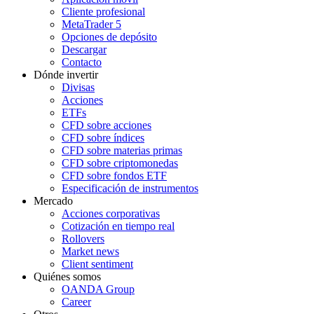
Cliente profesional
MetaTrader 5
Opciones de depósito
Descargar
Contacto
Dónde invertir
Divisas
Acciones
ETFs
CFD sobre acciones
CFD sobre índices
CFD sobre materias primas
CFD sobre criptomonedas
CFD sobre fondos ETF
Especificación de instrumentos
Mercado
Acciones corporativas
Cotización en tiempo real
Rollovers
Market news
Client sentiment
Quiénes somos
OANDA Group
Career