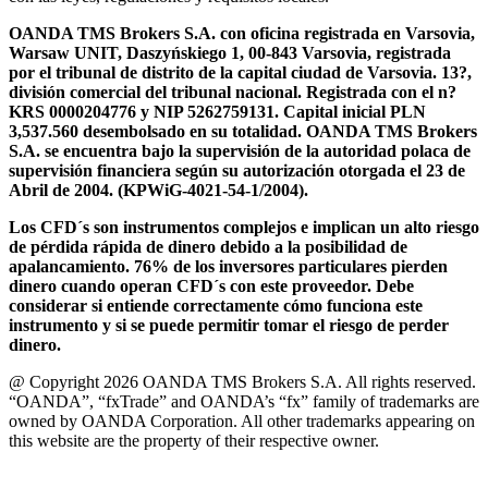
OANDA TMS Brokers S.A. con oficina registrada en Varsovia,
Warsaw UNIT, Daszyńskiego 1, 00-843 Varsovia, registrada
por el tribunal de distrito de la capital ciudad de Varsovia. 13?,
división comercial del tribunal nacional. Registrada con el n?
KRS 0000204776 y NIP 5262759131. Capital inicial PLN
3,537.560 desembolsado en su totalidad. OANDA TMS Brokers
S.A. se encuentra bajo la supervisión de la autoridad polaca de
supervisión financiera según su autorización otorgada el 23 de
Abril de 2004. (KPWiG-4021-54-1/2004).
Los CFD´s son instrumentos complejos e implican un alto riesgo
de pérdida rápida de dinero debido a la posibilidad de
apalancamiento. 76% de los inversores particulares pierden
dinero cuando operan CFD´s con este proveedor. Debe
considerar si entiende correctamente cómo funciona este
instrumento y si se puede permitir tomar el riesgo de perder
dinero.
@ Copyright 2026 OANDA TMS Brokers S.A. All rights reserved.
“OANDA”, “fxTrade” and OANDA’s “fx” family of trademarks are
owned by OANDA Corporation. All other trademarks appearing on
this website are the property of their respective owner.