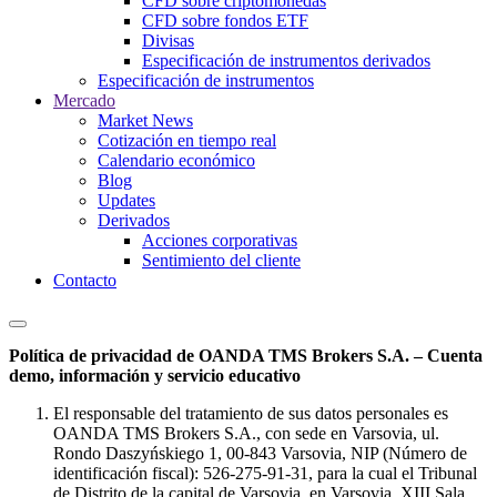
CFD sobre criptomonedas
CFD sobre fondos ETF
Divisas
Especificación de instrumentos derivados
Especificación de instrumentos
Mercado
Market News
Cotización en tiempo real
Calendario económico
Blog
Updates
Derivados
Acciones corporativas
Sentimiento del cliente
Contacto
Política de privacidad de OANDA TMS Brokers S.A. – Cuenta
demo, información y servicio educativo
El responsable del tratamiento de sus datos personales es
OANDA TMS Brokers S.A., con sede en Varsovia, ul.
Rondo Daszyńskiego 1, 00-843 Varsovia, NIP (Número de
identificación fiscal): 526-275-91-31, para la cual el Tribunal
de Distrito de la capital de Varsovia, en Varsovia, XIII Sala