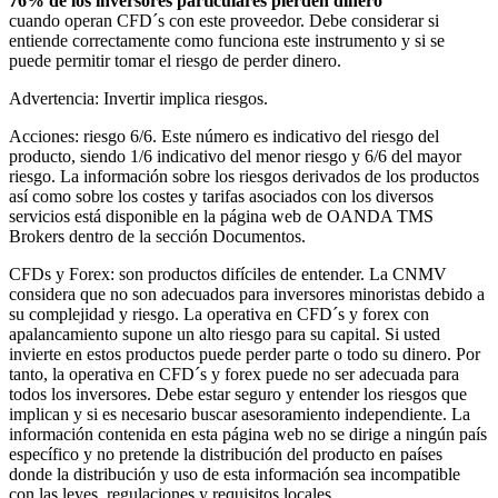
76% de los inversores particulares pierden dinero
cuando operan CFD´s con este proveedor. Debe considerar si
entiende correctamente como funciona este instrumento y si se
puede permitir tomar el riesgo de perder dinero.
Advertencia: Invertir implica riesgos.
Acciones: riesgo 6/6. Este número es indicativo del riesgo del
producto, siendo 1/6 indicativo del menor riesgo y 6/6 del mayor
riesgo. La información sobre los riesgos derivados de los productos
así como sobre los costes y tarifas asociados con los diversos
servicios está disponible en la página web de OANDA TMS
Brokers dentro de la sección Documentos.
CFDs y Forex: son productos difíciles de entender. La CNMV
considera que no son adecuados para inversores minoristas debido a
su complejidad y riesgo. La operativa en CFD´s y forex con
apalancamiento supone un alto riesgo para su capital. Si usted
invierte en estos productos puede perder parte o todo su dinero. Por
tanto, la operativa en CFD´s y forex puede no ser adecuada para
todos los inversores. Debe estar seguro y entender los riesgos que
implican y si es necesario buscar asesoramiento independiente. La
información contenida en esta página web no se dirige a ningún país
específico y no pretende la distribución del producto en países
donde la distribución y uso de esta información sea incompatible
con las leyes, regulaciones y requisitos locales.