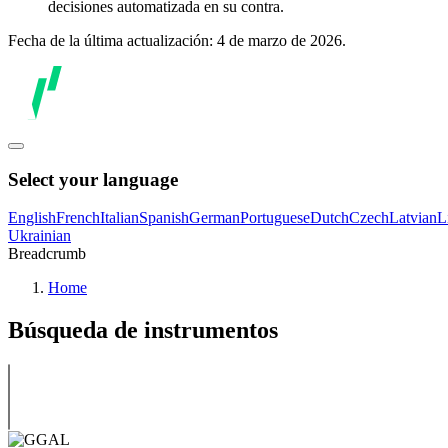
decisiones automatizada en su contra.
Fecha de la última actualización: 4 de marzo de 2026.
Select your language
English
French
Italian
Spanish
German
Portuguese
Dutch
Czech
Latvian
L
Ukrainian
Breadcrumb
Home
Búsqueda de instrumentos