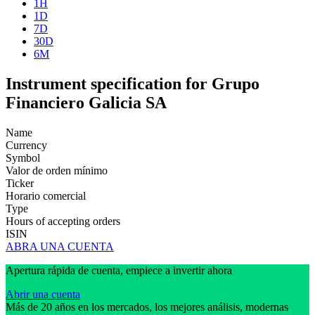
1H
1D
7D
30D
6M
Instrument specification for Grupo
Financiero Galicia SA
Name
Currency
Symbol
Valor de orden mínimo
Ticker
Horario comercial
Type
Hours of accepting orders
ISIN
ABRA UNA CUENTA
Apertura rápida de cuenta, empiece a invertir ahora
Abrir una cuenta
Más de 20 años en los mercados, los mejores análisis, modernas