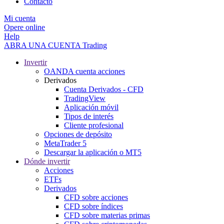
Contacto
Mi cuenta
Opere online
Help
ABRA UNA CUENTA
Trading
Invertir
OANDA cuenta acciones
Derivados
Cuenta Derivados - CFD
TradingView
Aplicación móvil
Tipos de interés
Cliente profesional
Opciones de depósito
MetaTrader 5
Descargar la aplicación o MT5
Dónde invertir
Acciones
ETFs
Derivados
CFD sobre acciones
CFD sobre índices
CFD sobre materias primas