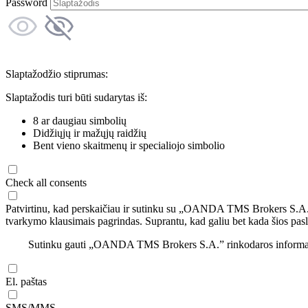
Password
Slaptažodžio stiprumas:
Slaptažodis turi būti sudarytas iš:
8 ar daugiau simbolių
Didžiųjų ir mažųjų raidžių
Bent vieno skaitmenų ir specialiojo simbolio
Check all consents
Patvirtinu, kad perskaičiau ir sutinku su „OANDA TMS Brokers S.A
tvarkymo klausimais pagrindas. Suprantu, kad galiu bet kada šios pasl
Sutinku gauti „OANDA TMS Brokers S.A.” rinkodaros informaciją 
El. paštas
SMS/MMS