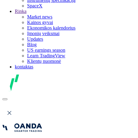
Instrumentų specifikacija
SpaceX
Rinka
Market news
Kainos gyvai
Ekonomikos kalendorius
Įmonių veiksmai
Updates
Blog
US earnings season
Learn TradingView
Klientų nuomonė
kontaktas