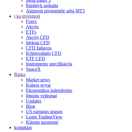
Meta trader 5
Papildyk sąskaitą
Atsisiųsti programėlę arba MT5
į ką investuoti
Forex
Akcijų
ETFs
Akcijų CFD
Ideksai CFD
CFD žaliavos
Kriptovaliutų CFD
ETF CFD
Instrumentų specifikacija
SpaceX
Rinka
Market news
Kainos gyvai
Ekonomikos kalendorius
Įmonių veiksmai
Updates
Blog
US earnings season
Learn TradingView
Klientų nuomonė
kontaktas