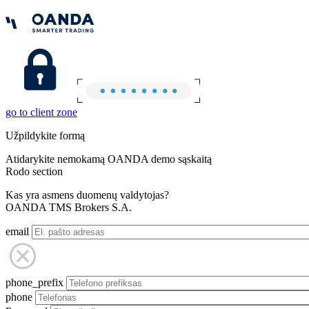
go to client zone
Užpildykite formą
Atidarykite nemokamą OANDA demo sąskaitą
Rodo section
Kas yra asmens duomenų valdytojas?
OANDA TMS Brokers S.A.
email
phone_prefix
phone