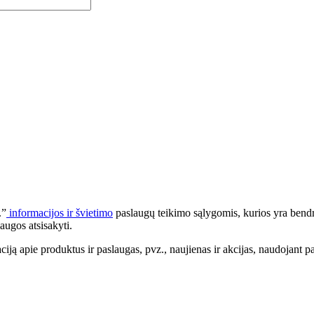
.”
informacijos ir švietimo
paslaugų teikimo sąlygomis, kurios yra bendr
augos atsisakyti.
apie produktus ir paslaugas, pvz., naujienas ir akcijas, naudojant pa