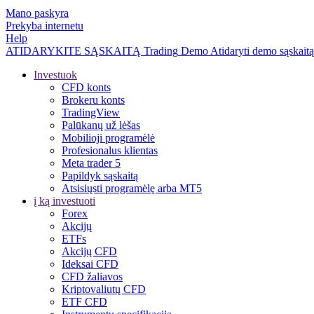
Mano paskyra
Prekyba internetu
Help
ATIDARYKITE SĄSKAITĄ
Trading
Demo
Atidaryti demo sąskaitą
Investuok
CFD konts
Brokeru konts
TradingView
Palūkanų už lėšas
Mobilioji programėlė
Profesionalus klientas
Meta trader 5
Papildyk sąskaitą
Atsisiųsti programėlę arba MT5
į ką investuoti
Forex
Akcijų
ETFs
Akcijų CFD
Ideksai CFD
CFD žaliavos
Kriptovaliutų CFD
ETF CFD