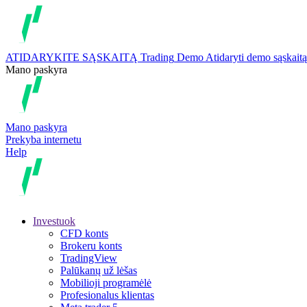
ATIDARYKITE SĄSKAITĄ
Trading
Demo
Atidaryti demo sąskaitą
Mano paskyra
Mano paskyra
Prekyba internetu
Help
Investuok
CFD konts
Brokeru konts
TradingView
Palūkanų už lėšas
Mobilioji programėlė
Profesionalus klientas