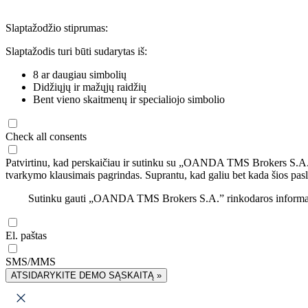
Slaptažodžio stiprumas:
Slaptažodis turi būti sudarytas iš:
8 ar daugiau simbolių
Didžiųjų ir mažųjų raidžių
Bent vieno skaitmenų ir specialiojo simbolio
Check all consents
Patvirtinu, kad perskaičiau ir sutinku su „OANDA TMS Brokers S.A
tvarkymo klausimais pagrindas. Suprantu, kad galiu bet kada šios pasl
Sutinku gauti „OANDA TMS Brokers S.A.” rinkodaros informaciją 
El. paštas
SMS/MMS
ATSIDARYKITE DEMO SĄSKAITĄ »