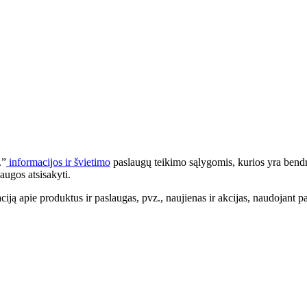
.”
informacijos ir švietimo
paslaugų teikimo sąlygomis, kurios yra bendr
augos atsisakyti.
apie produktus ir paslaugas, pvz., naujienas ir akcijas, naudojant pa