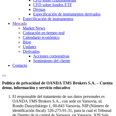
CFD sobre criptomonedas
CFD sobre fondos ETF
Divisas
Especificación de instrumentos derivados
Especificación de instrumentos
Mercado
Market News
Cotización en tiempo real
Calendario económico
Blog
Updates
Derivados
Acciones corporativas
Sentimiento del cliente
Contacto
Política de privacidad de OANDA TMS Brokers S.A. – Cuenta
demo, información y servicio educativo
El responsable del tratamiento de sus datos personales es
OANDA TMS Brokers S.A., con sede en Varsovia, ul.
Rondo Daszyńskiego 1, 00-843 Varsovia, NIP (Número de
identificación fiscal): 526-275-91-31, para la cual el Tribunal
de Distrito de la capital de Varsovia, en Varsovia, XIII Sala