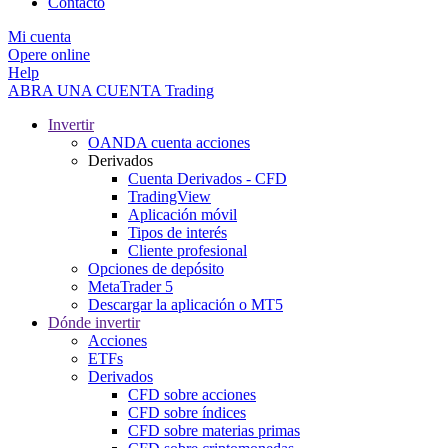
Contacto
Mi cuenta
Opere online
Help
ABRA UNA CUENTA
Trading
Invertir
OANDA cuenta acciones
Derivados
Cuenta Derivados - CFD
TradingView
Aplicación móvil
Tipos de interés
Cliente profesional
Opciones de depósito
MetaTrader 5
Descargar la aplicación o MT5
Dónde invertir
Acciones
ETFs
Derivados
CFD sobre acciones
CFD sobre índices
CFD sobre materias primas