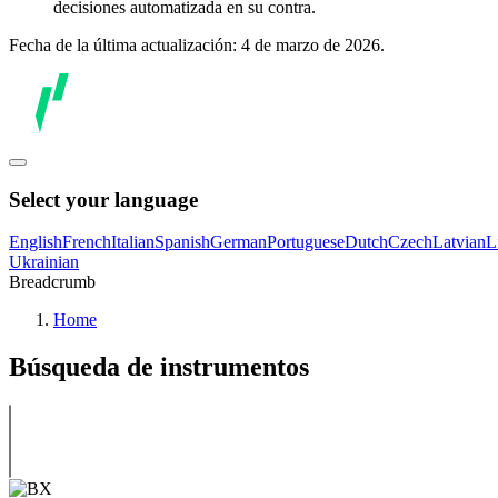
decisiones automatizada en su contra.
Fecha de la última actualización: 4 de marzo de 2026.
Select your language
English
French
Italian
Spanish
German
Portuguese
Dutch
Czech
Latvian
L
Ukrainian
Breadcrumb
Home
Búsqueda de instrumentos