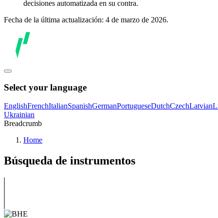
decisiones automatizada en su contra.
Fecha de la última actualización: 4 de marzo de 2026.
Select your language
English
French
Italian
Spanish
German
Portuguese
Dutch
Czech
Latvian
L
Ukrainian
Breadcrumb
Home
Búsqueda de instrumentos