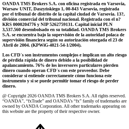
OANDA TMS Brokers S.A. con oficina registrada en Varsovia,
Warsaw UNIT, Daszyńskiego 1, 00-843 Varsovia, registrada
por el tribunal de distrito de la capital ciudad de Varsovia. 13?,
división comercial del tribunal nacional. Registrada con el n?
KRS 0000204776 y NIP 5262759131. Capital inicial PLN
3,537.560 desembolsado en su totalidad. OANDA TMS Brokers
S.A. se encuentra bajo la supervisión de la autoridad polaca de
supervisión financiera según su autorización otorgada el 23 de
Abril de 2004. (KPWiG-4021-54-1/2004).
Los CFD´s son instrumentos complejos e implican un alto riesgo
de pérdida rápida de dinero debido a la posibilidad de
apalancamiento. 76% de los inversores particulares pierden
dinero cuando operan CFD´s con este proveedor. Debe
considerar si entiende correctamente cómo funciona este
instrumento y si se puede permitir tomar el riesgo de perder
dinero.
@ Copyright 2026 OANDA TMS Brokers S.A. All rights reserved.
“OANDA”, “fxTrade” and OANDA’s “fx” family of trademarks are
owned by OANDA Corporation. All other trademarks appearing on
this website are the property of their respective owner.