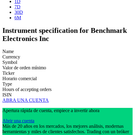
1D
7D
30D
6M
Instrument specification for Benchmark
Electronics Inc
Name
Currency
Symbol
Valor de orden mínimo
Ticker
Horario comercial
Type
Hours of accepting orders
ISIN
ABRA UNA CUENTA
Apertura rápida de cuenta, empiece a invertir ahora
Abrir una cuenta
Más de 20 años en los mercados, los mejores análisis, modernas
herramientas y miles de clientes satisfechos. Trading con un bróker