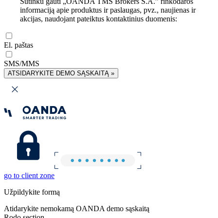
Sutinku gauti „OANDA TMS Brokers S.A.” rinkodaros
informaciją apie produktus ir paslaugas, pvz., naujienas ir
akcijas, naudojant pateiktus kontaktinius duomenis:
El. paštas
SMS/MMS
ATSIDARYKITE DEMO SĄSKAITĄ »
go to client zone
Užpildykite formą
Atidarykite nemokamą OANDA demo sąskaitą
Rodo section