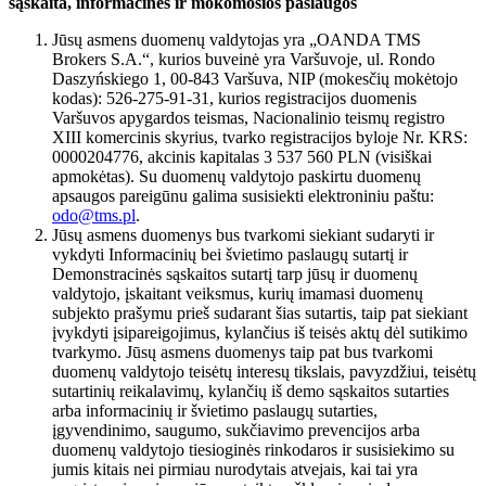
sąskaita, informacinės ir mokomosios paslaugos
Jūsų asmens duomenų valdytojas yra „OANDA TMS
Brokers S.A.“, kurios buveinė yra Varšuvoje, ul. Rondo
Daszyńskiego 1, 00-843 Varšuva, NIP (mokesčių mokėtojo
kodas): 526-275-91-31, kurios registracijos duomenis
Varšuvos apygardos teismas, Nacionalinio teismų registro
XIII komercinis skyrius, tvarko registracijos byloje Nr. KRS:
0000204776, akcinis kapitalas 3 537 560 PLN (visiškai
apmokėtas). Su duomenų valdytojo paskirtu duomenų
apsaugos pareigūnu galima susisiekti elektroniniu paštu:
odo@tms.pl
.
Jūsų asmens duomenys bus tvarkomi siekiant sudaryti ir
vykdyti Informacinių bei švietimo paslaugų sutartį ir
Demonstracinės sąskaitos sutartį tarp jūsų ir duomenų
valdytojo, įskaitant veiksmus, kurių imamasi duomenų
subjekto prašymu prieš sudarant šias sutartis, taip pat siekiant
įvykdyti įsipareigojimus, kylančius iš teisės aktų dėl sutikimo
tvarkymo. Jūsų asmens duomenys taip pat bus tvarkomi
duomenų valdytojo teisėtų interesų tikslais, pavyzdžiui, teisėtų
sutartinių reikalavimų, kylančių iš demo sąskaitos sutarties
arba informacinių ir švietimo paslaugų sutarties,
įgyvendinimo, saugumo, sukčiavimo prevencijos arba
duomenų valdytojo tiesioginės rinkodaros ir susisiekimo su
jumis kitais nei pirmiau nurodytais atvejais, kai tai yra