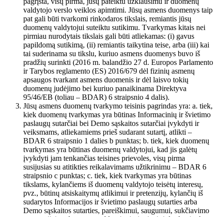
pagrįsta, visų pirma, jūsų pateiktu užklausimu ir duomenų
valdytojo verslo veiklos apimtimi. Jūsų asmens duomenys taip
pat gali būti tvarkomi rinkodaros tikslais, remiantis jūsų
duomenų valdytojui suteiktu sutikimu. Tvarkymas kitais nei
pirmiau nurodytais tikslais gali būti atliekamas: (i) gavus
papildomą sutikimą, (ii) remiantis taikytina teise, arba (iii) kai
tai suderinama su tikslu, kuriuo asmens duomenys buvo iš
pradžių surinkti (2016 m. balandžio 27 d. Europos Parlamento
ir Tarybos reglamento (ES) 2016/679 dėl fizinių asmenų
apsaugos tvarkant asmens duomenis ir dėl laisvo tokių
duomenų judėjimo bei kuriuo panaikinama Direktyva
95/46/EB (toliau – BDAR) 6 straipsnio 4 dalis).
Jūsų asmens duomenų tvarkymo teisinis pagrindas yra: a. tiek,
kiek duomenų tvarkymas yra būtinas Informacinių ir švietimo
paslaugų sutarčiai bei Demo sąskaitos sutarčiai įvykdyti ir
veiksmams, atliekamiems prieš sudarant sutartį, atlikti –
BDAR 6 straipsnio 1 dalies b punktas; b. tiek, kiek duomenų
tvarkymas yra būtinas duomenų valdytojui, kad jis galėtų
įvykdyti jam tenkančias teisines prievoles, visų pirma
susijusias su atitikties reikalavimams užtikrinimu – BDAR 6
straipsnio c punktas; c. tiek, kiek tvarkymas yra būtinas
tikslams, kylančiems iš duomenų valdytojo teisėtų interesų,
pvz., būtinų atsiskaitymų atlikimui ir pretenzijų, kylančių iš
sudarytos Informacijos ir švietimo paslaugų sutarties arba
Demo sąskaitos sutarties, pareiškimui, saugumui, sukčiavimo