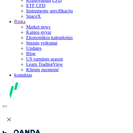
Kriptovaliutų CFD
ETF CFD
Instrumentų specifikacija
SpaceX
Rinka
Market news
Kainos gyvai
Ekonomikos kalendorius
Įmonių veiksmai
Updates
Blog
US earnings season
Learn TradingView
Klientų nuomonė
kontaktas