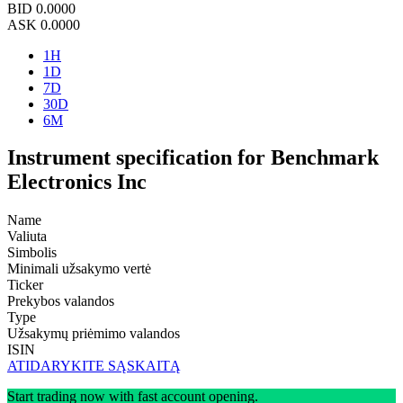
BID
0.0000
ASK
0.0000
1H
1D
7D
30D
6M
Instrument specification for Benchmark
Electronics Inc
Name
Valiuta
Simbolis
Minimali užsakymo vertė
Ticker
Prekybos valandos
Type
Užsakymų priėmimo valandos
ISIN
ATIDARYKITE SĄSKAITĄ
Start trading now with fast account opening.