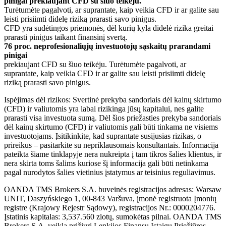
pinigai prekiaujant CFD su šiuo teikėju.
Turėtumėte pagalvoti, ar suprantate, kaip veikia CFD ir ar galite sau
leisti prisiimti didelę riziką prarasti savo pinigus.
CFD yra sudėtingos priemonės, dėl kurių kyla didelė rizika greitai
prarasti pinigus taikant finansinį svertą.
76 proc. neprofesionaliųjų investuotojų sąskaitų prarandami
pinigai
prekiaujant CFD su šiuo teikėju. Turėtumėte pagalvoti, ar
suprantate, kaip veikia CFD ir ar galite sau leisti prisiimti didelę
riziką prarasti savo pinigus.
Ispėjimas dėl rizikos: Svertinė prekyba sandoriais dėl kainų skirtumo
(CFD) ir valiutomis yra labai rizikinga jūsų kapitalui, nes galite
prarasti visa investuota sumą. Dėl šios priežasties prekyba sandoriais
dėl kainų skirtumo (CFD) ir valiutomis gali būti tinkama ne visiems
investuotojams. Įsitikinkite, kad suprantate susijusias rizikas, o
prireikus – pasitarkite su nepriklausomais konsultantais. Informacija
pateikta šiame tinklapyje nera nukreipta į tam tikros šalies klientus, ir
nera skirta toms šalims kuriose šį informacija gali būti netinkama
pagal nurodytos šalies vietinius įstatymus ar teisinius reguliavimus.
OANDA TMS Brokers S.A. buveinės registracijos adresas: Warsaw
UNIT, Daszyńskiego 1, 00-843 Varšuva, įmonė registruota Įmonių
registre (Krajowy Rejestr Sądowy), registracijos Nr.: 0000204776.
Įstatinis kapitalas: 3,537.560 zlotų, sumokėtas pilnai. OANDA TMS
Brokers S.A. veiklą prižiuri Lenkijos Finansų Įstaigų Priežiūros