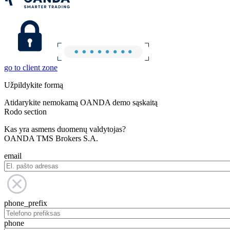
go to client zone
Užpildykite formą
Atidarykite nemokamą OANDA demo sąskaitą
Rodo section
Kas yra asmens duomenų valdytojas?
OANDA TMS Brokers S.A.
email
phone_prefix
phone