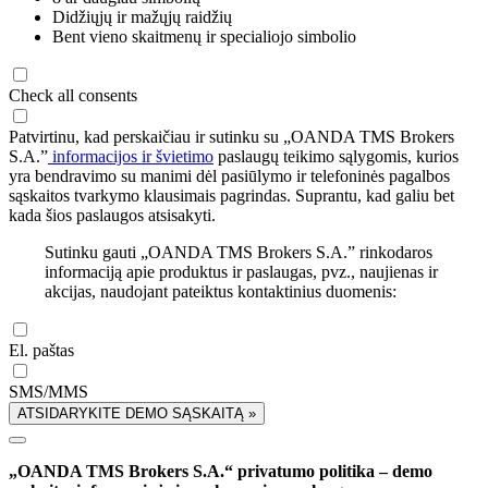
Didžiųjų ir mažųjų raidžių
Bent vieno skaitmenų ir specialiojo simbolio
Check all consents
Patvirtinu, kad perskaičiau ir sutinku su „OANDA TMS Brokers
S.A.”
informacijos ir švietimo
paslaugų teikimo sąlygomis, kurios
yra bendravimo su manimi dėl pasiūlymo ir telefoninės pagalbos
sąskaitos tvarkymo klausimais pagrindas. Suprantu, kad galiu bet
kada šios paslaugos atsisakyti.
Sutinku gauti „OANDA TMS Brokers S.A.” rinkodaros
informaciją apie produktus ir paslaugas, pvz., naujienas ir
akcijas, naudojant pateiktus kontaktinius duomenis:
El. paštas
SMS/MMS
ATSIDARYKITE DEMO SĄSKAITĄ »
„OANDA TMS Brokers S.A.“ privatumo politika – demo