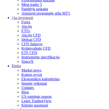
Profesionalus klientas
Meta trader 5
Papildyk sąskaitą
Atsisiųsti programėlę arba MT5
į ką investuoti
Forex
Akcijų
ETFs
Akcijų CFD
Ideksai CFD
CFD žaliavos
Kriptovaliutų CFD
ETF CFD
Instrumentų specifikacija
SpaceX
Rinka
Market news
Kainos gyvai
Ekonomikos kalendorius
Įmonių veiksmai
Updates
Blog
US earnings season
Learn TradingView
Klientų nuomonė