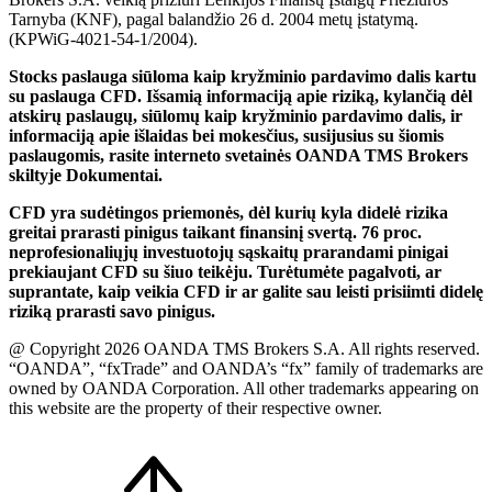
Tarnyba (KNF), pagal balandžio 26 d. 2004 metų įstatymą.
(KPWiG-4021-54-1/2004).
Stocks paslauga siūloma kaip kryžminio pardavimo dalis kartu
su paslauga CFD. Išsamią informaciją apie riziką, kylančią dėl
atskirų paslaugų, siūlomų kaip kryžminio pardavimo dalis, ir
informaciją apie išlaidas bei mokesčius, susijusius su šiomis
paslaugomis, rasite interneto svetainės OANDA TMS Brokers
skiltyje Dokumentai.
CFD yra sudėtingos priemonės, dėl kurių kyla didelė rizika
greitai prarasti pinigus taikant finansinį svertą. 76 proc.
neprofesionaliųjų investuotojų sąskaitų prarandami pinigai
prekiaujant CFD su šiuo teikėju. Turėtumėte pagalvoti, ar
suprantate, kaip veikia CFD ir ar galite sau leisti prisiimti didelę
riziką prarasti savo pinigus.
@ Copyright 2026 OANDA TMS Brokers S.A. All rights reserved.
“OANDA”, “fxTrade” and OANDA’s “fx” family of trademarks are
owned by OANDA Corporation. All other trademarks appearing on
this website are the property of their respective owner.