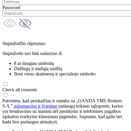
Password
Slaptažodžio stiprumas:
Slaptažodis turi būti sudarytas iš:
8 ar daugiau simbolių
Didžiųjų ir mažųjų raidžių
Bent vieno skaitmenų ir specialiojo simbolio
Check all consents
Patvirtinu, kad perskaičiau ir sutinku su „OANDA TMS Brokers
S.A.”
informacijos ir švietimo
paslaugų teikimo sąlygomis, kurios
yra bendravimo su manimi dėl pasiūlymo ir telefoninės pagalbos
sąskaitos tvarkymo klausimais pagrindas. Suprantu, kad galiu bet
kada šios paslaugos atsisakyti.