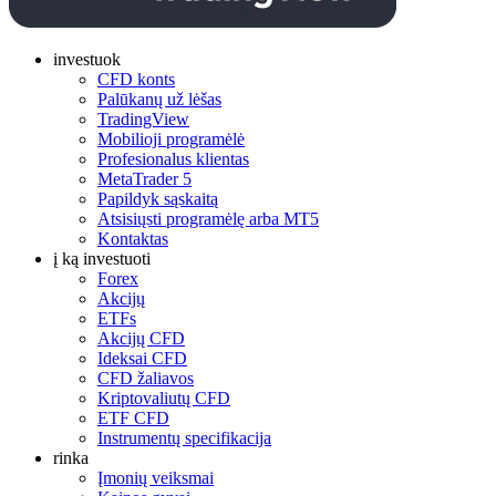
investuok
CFD konts
Palūkanų už lėšas
TradingView
Mobilioji programėlė
Profesionalus klientas
MetaTrader 5
Papildyk sąskaitą
Atsisiųsti programėlę arba MT5
Kontaktas
į ką investuoti
Forex
Akcijų
ETFs
Akcijų CFD
Ideksai CFD
CFD žaliavos
Kriptovaliutų CFD
ETF CFD
Instrumentų specifikacija
rinka
Įmonių veiksmai