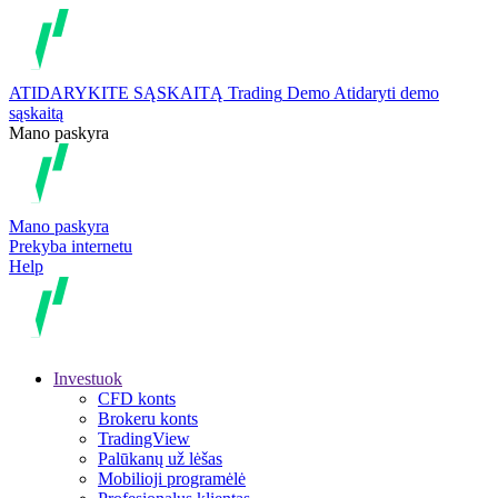
ATIDARYKITE SĄSKAITĄ
Trading
Demo
Atidaryti demo
sąskaitą
Mano paskyra
Mano paskyra
Prekyba internetu
Help
Investuok
CFD konts
Brokeru konts
TradingView
Palūkanų už lėšas
Mobilioji programėlė