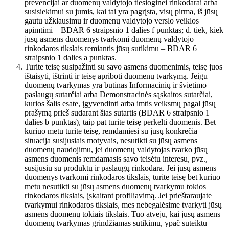
prevencijai ar duomenų valdytojo tiesioginei rinkodarai arba
susisiekimui su jumis, kai tai yra pagrįsta, visų pirma, iš jūsų
gautu užklausimu ir duomenų valdytojo verslo veiklos
apimtimi – BDAR 6 straipsnio 1 dalies f punktas; d. tiek, kiek
jūsų asmens duomenys tvarkomi duomenų valdytojo
rinkodaros tikslais remiantis jūsų sutikimu – BDAR 6
straipsnio 1 dalies a punktas.
Turite teisę susipažinti su savo asmens duomenimis, teisę juos
ištaisyti, ištrinti ir teisę apriboti duomenų tvarkymą. Jeigu
duomenų tvarkymas yra būtinas Informacinių ir švietimo
paslaugų sutarčiai arba Demonstracinės sąskaitos sutarčiai,
kurios šalis esate, įgyvendinti arba imtis veiksmų pagal jūsų
prašymą prieš sudarant šias sutartis (BDAR 6 straipsnio 1
dalies b punktas), taip pat turite teisę perkelti duomenis. Bet
kuriuo metu turite teisę, remdamiesi su jūsų konkrečia
situacija susijusiais motyvais, nesutikti su jūsų asmens
duomenų naudojimu, jei duomenų valdytojas tvarko jūsų
asmens duomenis remdamasis savo teisėtu interesu, pvz.,
susijusiu su produktų ir paslaugų rinkodara. Jei jūsų asmens
duomenys tvarkomi rinkodaros tikslais, turite teisę bet kuriuo
metu nesutikti su jūsų asmens duomenų tvarkymu tokios
rinkodaros tikslais, įskaitant profiliavimą. Jei prieštaraujate
tvarkymui rinkodaros tikslais, mes nebegalėsime tvarkyti jūsų
asmens duomenų tokiais tikslais. Tuo atveju, kai jūsų asmens
duomenų tvarkymas grindžiamas sutikimu, ypač suteiktu