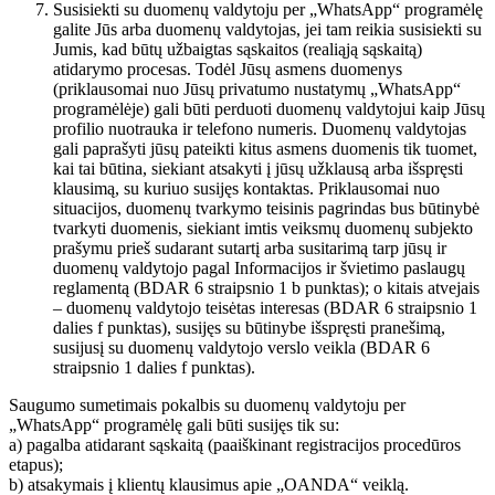
Susisiekti su duomenų valdytoju per „WhatsApp“ programėlę
galite Jūs arba duomenų valdytojas, jei tam reikia susisiekti su
Jumis, kad būtų užbaigtas sąskaitos (realiąją sąskaitą)
atidarymo procesas. Todėl Jūsų asmens duomenys
(priklausomai nuo Jūsų privatumo nustatymų „WhatsApp“
programėlėje) gali būti perduoti duomenų valdytojui kaip Jūsų
profilio nuotrauka ir telefono numeris. Duomenų valdytojas
gali paprašyti jūsų pateikti kitus asmens duomenis tik tuomet,
kai tai būtina, siekiant atsakyti į jūsų užklausą arba išspręsti
klausimą, su kuriuo susijęs kontaktas. Priklausomai nuo
situacijos, duomenų tvarkymo teisinis pagrindas bus būtinybė
tvarkyti duomenis, siekiant imtis veiksmų duomenų subjekto
prašymu prieš sudarant sutartį arba susitarimą tarp jūsų ir
duomenų valdytojo pagal Informacijos ir švietimo paslaugų
reglamentą (BDAR 6 straipsnio 1 b punktas); o kitais atvejais
– duomenų valdytojo teisėtas interesas (BDAR 6 straipsnio 1
dalies f punktas), susijęs su būtinybe išspręsti pranešimą,
susijusį su duomenų valdytojo verslo veikla (BDAR 6
straipsnio 1 dalies f punktas).
Saugumo sumetimais pokalbis su duomenų valdytoju per
„WhatsApp“ programėlę gali būti susijęs tik su:
a) pagalba atidarant sąskaitą (paaiškinant registracijos procedūros
etapus);
b) atsakymais į klientų klausimus apie „OANDA“ veiklą.