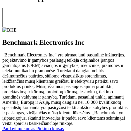
Benchmark Electronics Inc
„Benchmark Electronics Inc“ yra pirmaujanti pasaulinė inžinerijos,
projektavimo ir gamybos paslaugų teikėja originalios įrangos
gamintojams (OEM) aviacijos ir gynybos, medicinos, pramonės ir
telekomunikacijų pramonėse. Turėdami daugiau nei tris
dešimtmečius patirties, siūlome visapusiškus sprendimus,
leidžiančius mūsų klientams greičiau ir efektyviau pateikti savo
produktus į rinką. Mūsų išsamios paslaugos apima produktų
projektavimą ir kūrimą, prototipų kūrimą, testavimą, tiekimo
grandinės valdymą ir gamybą. Turėdami pasaulinį tinklą, apimantį
Ameriką, Europą ir Aziją, mūsų daugiau nei 10 000 kvalifikuotų
specialistų komanda yra pasiryžusi teikti aukštos kokybės produktus
ir paslaugas, viršijančias mūsų klientų lūkesčius. „Benchmark“ yra
įsipareigojusi skatinti inovacijas ir padėti savo klientams sėkmingai
veikti sparčiai besikeičiančioje rinkoje.
Pardavimo kursas
Pirkimo kursas