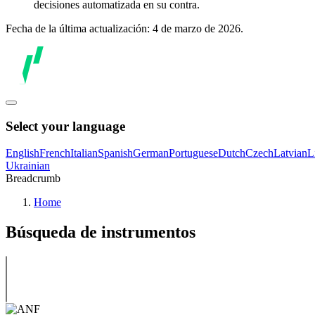
decisiones automatizada en su contra.
Fecha de la última actualización: 4 de marzo de 2026.
Select your language
English
French
Italian
Spanish
German
Portuguese
Dutch
Czech
Latvian
L
Ukrainian
Breadcrumb
Home
Búsqueda de instrumentos