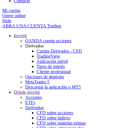
Contacto
Mi cuenta
Opere online
Help
ABRA UNA CUENTA
Trading
Invertir
OANDA cuenta acciones
Derivados
Cuenta Derivados - CFD
TradingView
Aplicación móvil
Tipos de interés
Cliente profesional
Opciones de depósito
MetaTrader 5
Descargar la aplicación o MT5
Dónde invertir
Acciones
ETFs
Derivados
CFD sobre acciones
CFD sobre índices
CFD sobre materias primas