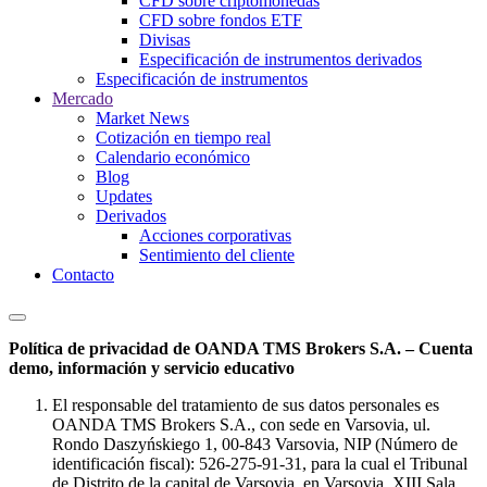
CFD sobre criptomonedas
CFD sobre fondos ETF
Divisas
Especificación de instrumentos derivados
Especificación de instrumentos
Mercado
Market News
Cotización en tiempo real
Calendario económico
Blog
Updates
Derivados
Acciones corporativas
Sentimiento del cliente
Contacto
Política de privacidad de OANDA TMS Brokers S.A. – Cuenta
demo, información y servicio educativo
El responsable del tratamiento de sus datos personales es
OANDA TMS Brokers S.A., con sede en Varsovia, ul.
Rondo Daszyńskiego 1, 00-843 Varsovia, NIP (Número de
identificación fiscal): 526-275-91-31, para la cual el Tribunal
de Distrito de la capital de Varsovia, en Varsovia, XIII Sala