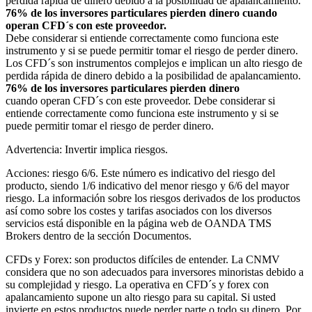
perdida rápida de dinero debido a la posibilidad de apalancamiento.
76% de los inversores particulares pierden dinero cuando
operan CFD´s con este proveedor.
Debe considerar si entiende correctamente como funciona este
instrumento y si se puede permitir tomar el riesgo de perder dinero.
Los CFD´s son instrumentos complejos e implican un alto riesgo de
perdida rápida de dinero debido a la posibilidad de apalancamiento.
76% de los inversores particulares pierden dinero
cuando operan CFD´s con este proveedor. Debe considerar si
entiende correctamente como funciona este instrumento y si se
puede permitir tomar el riesgo de perder dinero.
Advertencia: Invertir implica riesgos.
Acciones: riesgo 6/6. Este número es indicativo del riesgo del
producto, siendo 1/6 indicativo del menor riesgo y 6/6 del mayor
riesgo. La información sobre los riesgos derivados de los productos
así como sobre los costes y tarifas asociados con los diversos
servicios está disponible en la página web de OANDA TMS
Brokers dentro de la sección Documentos.
CFDs y Forex: son productos difíciles de entender. La CNMV
considera que no son adecuados para inversores minoristas debido a
su complejidad y riesgo. La operativa en CFD´s y forex con
apalancamiento supone un alto riesgo para su capital. Si usted
invierte en estos productos puede perder parte o todo su dinero. Por