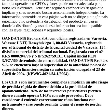
tanto, la operativa en CFD´s y forex puede no ser adecuada para
todos los inversores. Debe estar seguro y entender los riesgos que
implican y si es necesario buscar asesoramiento independiente. La
información contenida en esta página web no se dirige a ningún país
específico y no pretende la distribución del producto en países
donde la distribución y uso de esta información sea incompatible
con las leyes, regulaciones y requisitos locales.
OANDA TMS Brokers S.A. con oficina registrada en Varsovia,
Warsaw UNIT, Daszyńskiego 1, 00-843 Varsovia, registrada
por el tribunal de distrito de la capital ciudad de Varsovia. 13?,
división comercial del tribunal nacional. Registrada con el n?
KRS 0000204776 y NIP 5262759131. Capital inicial PLN
3,537.560 desembolsado en su totalidad. OANDA TMS Brokers
S.A. se encuentra bajo la supervisión de la autoridad polaca de
supervisión financiera según su autorización otorgada el 23 de
Abril de 2004. (KPWiG-4021-54-1/2004).
Los CFD´s son instrumentos complejos e implican un alto riesgo
de pérdida rápida de dinero debido a la posibilidad de
apalancamiento. 76% de los inversores particulares pierden
dinero cuando operan CFD´s con este proveedor. Debe
considerar si entiende correctamente cómo funciona este
instrumento y si se puede permitir tomar el riesgo de perder
dinero.