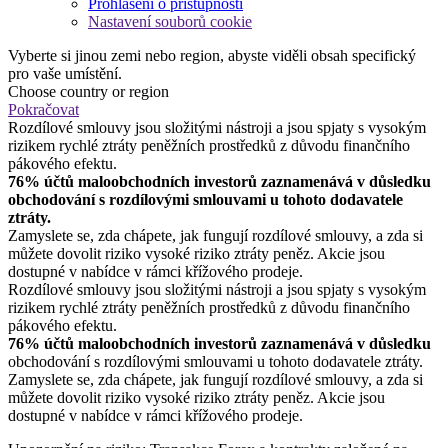
Prohlášení o přístupnosti
Nastavení souborů cookie
Vyberte si jinou zemi nebo region, abyste viděli obsah specifický
pro vaše umístění.
Choose country or region
Pokračovat
Rozdílové smlouvy jsou složitými nástroji a jsou spjaty s vysokým
rizikem rychlé ztráty peněžních prostředků z důvodu finančního
pákového efektu.
76% účtů maloobchodních investorů zaznamenává v důsledku
obchodování s rozdílovými smlouvami u tohoto dodavatele
ztráty.
Zamyslete se, zda chápete, jak fungují rozdílové smlouvy, a zda si
můžete dovolit riziko vysoké riziko ztráty peněz. Akcie jsou
dostupné v nabídce v rámci křížového prodeje.
Rozdílové smlouvy jsou složitými nástroji a jsou spjaty s vysokým
rizikem rychlé ztráty peněžních prostředků z důvodu finančního
pákového efektu.
76% účtů maloobchodních investorů zaznamenává v důsledku
obchodování s rozdílovými smlouvami u tohoto dodavatele ztráty.
Zamyslete se, zda chápete, jak fungují rozdílové smlouvy, a zda si
můžete dovolit riziko vysoké riziko ztráty peněz. Akcie jsou
dostupné v nabídce v rámci křížového prodeje.