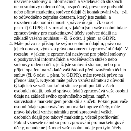
uzavřené smlouvy o informačních a vzdělávacích službách
nebo smlouvy o demo účtu, bezpečnost, prevence podvodů
nebo přímý marketing správce údajů či kontaktování vás, je-li
to odůvodněno zejména dotazem, který jste zaslali, a
rozsahem obchodní činnosti správce údajů – čl. 6 odst. 1
písm. f) GDPR; d. v rozsahu, v jakém jsou vaše osobní údaje
zpracovávány pro marketingové účely správce údajů na
základě vašeho souhlasu – čl. 6 odst. 1 písm. a) GDPR.
Máte právo na přístup ke svým osobním údajům, právo na
jejich opravu, výmaz a právo na omezení zpracování údajů. V
rozsahu, v jakém je zpracování nezbytné pro plnění smlouvy
o poskytování informačních a vzdělávacích služeb nebo
smlouvy o demo účtu, jejíž jste smluvní stranou, nebo pro
přijetí opatření na základě vaší žádosti před uzavřením těchto
smluv (čl. 6 odst. 1 písm. b) GDPR), máte rovněž právo na
přenos údajů. Kdykoli máte právo vznést námitku z důvodů
týkajících se vaší konkrétní situace proti použití vašich
osobních údajů, pokud správce údajů zpracovává vaše osobní
údaje na základě svého oprávněného zájmu, např. v
souvislosti s marketingem produktů a služeb. Pokud jsou vaše
osobní údaje zpracovávány pro marketingové účely, máte
právo kdykoli vznést námitku proti zpracování vašich
osobních údajů pro takový marketing, včetně profilování.
Pokud vznesete námitku proti zpracování pro marketingové
účely, nebudeme již moci vaše osobní údaje pro tyto účely