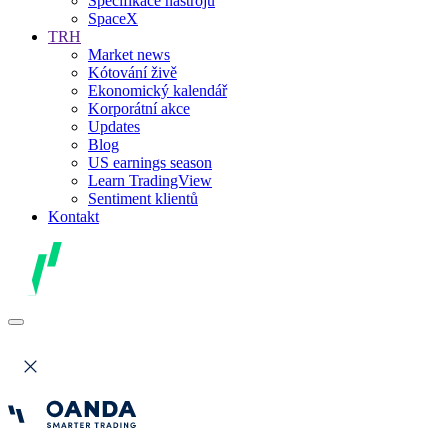
Specifikace nástrojů
SpaceX
TRH
Market news
Kótování živě
Ekonomický kalendář
Korporátní akce
Updates
Blog
US earnings season
Learn TradingView
Sentiment klientů
Kontakt