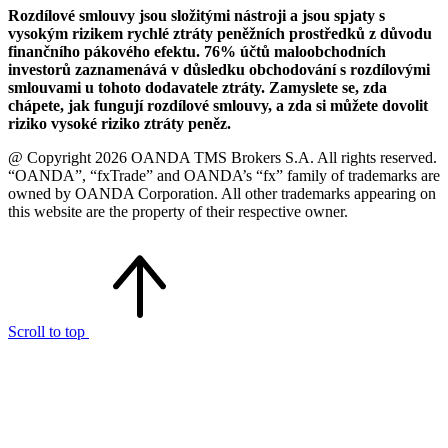
Rozdílové smlouvy jsou složitými nástroji a jsou spjaty s
vysokým rizikem rychlé ztráty peněžních prostředků z důvodu
finančního pákového efektu. 76% účtů maloobchodních
investorů zaznamenává v důsledku obchodování s rozdílovými
smlouvami u tohoto dodavatele ztráty. Zamyslete se, zda
chápete, jak fungují rozdílové smlouvy, a zda si můžete dovolit
riziko vysoké riziko ztráty peněz.
@ Copyright 2026 OANDA TMS Brokers S.A. All rights reserved.
“OANDA”, “fxTrade” and OANDA’s “fx” family of trademarks are
owned by OANDA Corporation. All other trademarks appearing on
this website are the property of their respective owner.
Scroll to top