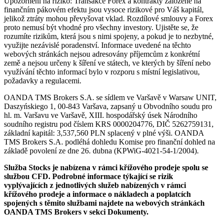
Upozornění na riziko: Transakce Forex a kontrakty založené na
finančním pákovém efektu jsou vysoce rizikové pro Váš kapitál,
jelikož ztráty mohou převyšovat vklad. Rozdílové smlouvy a Forex
proto nemusí být vhodné pro všechny investory. Ujistěte se, že
rozumíte rizikům, která jsou s nimi spojeny, a pokud je to nezbytné,
využijte nezávislé poradenství. Informace uvedené na těchto
webových stránkách nejsou adresovány příjemcům z konkrétní
země a nejsou určeny k šíření ve státech, ve kterých by šíření nebo
využívání těchto informací bylo v rozporu s místní legislativou,
požadavky a regulacemi.
OANDA TMS Brokers S.A. se sídlem ve Varšavě v Warsaw UNIT,
Daszyńskiego 1, 00-843 Varšava, zapsaný u Obvodního soudu pro
hl. m. Varšavu ve Varšavě, XIII. hospodářský úsek Národního
soudního registru pod číslem KRS 0000204776, DIČ 5262759131,
základní kapitál: 3,537,560 PLN splacený v plné výši. OANDA
TMS Brokers S.A. podléhá dohledu Komise pro finanční dohled na
základě povolení ze dne 26. dubna (KPWiG-4021-54-1/2004).
Služba Stocks je nabízena v rámci křížového prodeje spolu se
službou CFD. Podrobné informace týkající se rizik
vyplývajících z jednotlivých služeb nabízených v rámci
křížového prodeje a informace o nákladech a poplatcích
spojených s těmito službami najdete na webových stránkách
OANDA TMS Brokers v sekci Dokumenty.