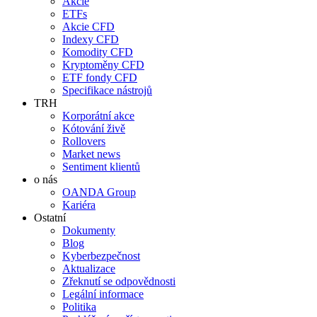
Akcie
ETFs
Akcie CFD
Indexy CFD
Komodity CFD
Kryptoměny CFD
ETF fondy CFD
Specifikace nástrojů
TRH
Korporátní akce
Kótování živě
Rollovers
Market news
Sentiment klientů
o nás
OANDA Group
Kariéra
Ostatní
Dokumenty
Blog
Kyberbezpečnost
Aktualizace
Zřeknutí se odpovědnosti
Legální informace
Politika