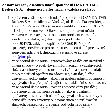
Zásady ochrany osobních údajů společnosti OANDA TMS
Brokers S.A. – demo účet, informační a vzdělávací služby
Správcem vašich osobních údajů je společnost OANDA TMS
Brokers S.A. se sídlem ve Varšavě, ul. Rondo Daszyńskiego
1, 00-843 Varšava, NIP (daňové identifikační číslo): 526-275-
91-31, pro kterou vede Okresní soud pro hlavní město
Varšavu ve Varšavě, XIII. obchodní oddělení Národního
soudního rejstříku, registrační spisy pod číslem KRS:
0000204776, základní kapitál 3 537 560 PLN (plně
splacený). Pověřenec pro ochranu osobních údajů jmenovaný
správcem údajů je k dispozici na e-mailové adrese:
odo@tms.pl
.
Vaše osobní údaje budou zpracovávány za účelem uzavření a
plnění smlouvy o poskytování informačních a vzdělávacích
služeb a smlouvy o demo účtu mezi vámi a správcem údajů, a
to včetně přijetí opatření na žádost subjektu údajů před
uzavřením těchto smluv, jakož i za účelem splnění povinností
vyplývajících z předpisů týkajících se nakládání se souhlasem.
Vaše osobní údaje budou rovněž zpracovávány pro účely
oprávněných zájmů správce údajů, jako je uplatnění
oprávněných smluvních nároků vyplývajících ze smlouvy o
demo účtu nebo smlouvy o informačních a vzdělávacích
službách, bezpečnost, prevence podvodů nebo přímý