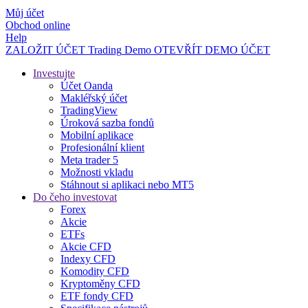
Můj účet
Obchod online
Help
ZALOŽIT ÚČET
Trading
Demo
OTEVŘÍT DEMO ÚČET
Investujte
Účet Oanda
Makléřský účet
TradingView
Úroková sazba fondů
Mobilní aplikace
Profesionální klient
Meta trader 5
Možnosti vkladu
Stáhnout si aplikaci nebo MT5
Do čeho investovat
Forex
Akcie
ETFs
Akcie CFD
Indexy CFD
Komodity CFD
Kryptoměny CFD
ETF fondy CFD