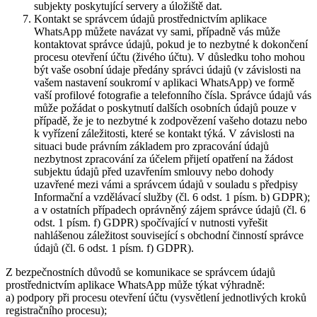
subjekty poskytující servery a úložiště dat.
Kontakt se správcem údajů prostřednictvím aplikace
WhatsApp můžete navázat vy sami, případně vás může
kontaktovat správce údajů, pokud je to nezbytné k dokončení
procesu otevření účtu (živého účtu). V důsledku toho mohou
být vaše osobní údaje předány správci údajů (v závislosti na
vašem nastavení soukromí v aplikaci WhatsApp) ve formě
vaší profilové fotografie a telefonního čísla. Správce údajů vás
může požádat o poskytnutí dalších osobních údajů pouze v
případě, že je to nezbytné k zodpovězení vašeho dotazu nebo
k vyřízení záležitosti, které se kontakt týká. V závislosti na
situaci bude právním základem pro zpracování údajů
nezbytnost zpracování za účelem přijetí opatření na žádost
subjektu údajů před uzavřením smlouvy nebo dohody
uzavřené mezi vámi a správcem údajů v souladu s předpisy
Informační a vzdělávací služby (čl. 6 odst. 1 písm. b) GDPR);
a v ostatních případech oprávněný zájem správce údajů (čl. 6
odst. 1 písm. f) GDPR) spočívající v nutnosti vyřešit
nahlášenou záležitost související s obchodní činností správce
údajů (čl. 6 odst. 1 písm. f) GDPR).
Z bezpečnostních důvodů se komunikace se správcem údajů
prostřednictvím aplikace WhatsApp může týkat výhradně:
a) podpory při procesu otevření účtu (vysvětlení jednotlivých kroků
registračního procesu);