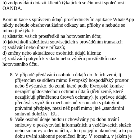
b) zodpovídání dotazů klientů týkajících se činnosti společnosti
OANDA.
Komunikace s správcem údajů prostřednictvím aplikace WhatsApp
nikdy nebude obsahovat žádné odkazy ani přílohy a nebude se
mimo jiné týkat:
a) zůstatku vašich prostředků na hotovostním účtu;
b) jakýchkoli záležitostí souvisejících s prováděním transakcí;
c) zadávání nebo úprav příkazů;
d) změny nebo aktualizace osobních údajů klienta;
e) zadávání pokynů k vkladu nebo výběru prostředků na/z
hotovostního účtu.
V případě předávání osobních údajů do třetích zemí, tj.
příjemcům se sídlem mimo Evropský hospodářský prostor
nebo Švýcarsko, do zemí, které podle Evropské komise
nezajišťují dostatečnou ochranu údajů (třetí země, které
nezajišťují přiměřenou úroveň ochrany), je správce údajů
předává s využitím mechanismů v souladu s platnými
právními předpisy, mezi něž patří mimo jiné „standardní
smluvní doložky“ EU.
Vaše osobní údaje budou uchovávány po dobu trvání
smlouvy o poskytování informačních a vzdělávacích služeb
nebo smlouvy o demo účtu, a to i po jejím ukončení, a to po
dobu trvání zákonné promlčecí lhůty. V rozsahu, v jakém je