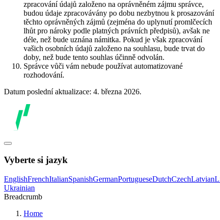
zpracování údajů založeno na oprávněném zájmu správce,
budou údaje zpracovávány po dobu nezbytnou k prosazování
těchto oprávněných zájmů (zejména do uplynutí promlčecích
lhůt pro nároky podle platných právních předpisů), avšak ne
déle, než bude uznána námitka. Pokud je však zpracování
vašich osobních údajů založeno na souhlasu, bude trvat do
doby, než bude tento souhlas účinně odvolán.
Správce vůči vám nebude používat automatizované
rozhodování.
Datum poslední aktualizace: 4. března 2026.
Vyberte si jazyk
English
French
Italian
Spanish
German
Portuguese
Dutch
Czech
Latvian
L
Ukrainian
Breadcrumb
Home