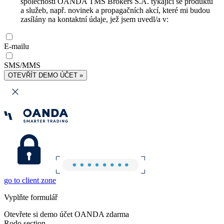
společnosti OANDA TMS Brokers S.A. týkající se produktů
a služeb, např. novinek a propagačních akcí, které mi budou
zasílány na kontaktní údaje, jež jsem uvedl/a v:
E-mailu
SMS/MMS
OTEVŘÍT DEMO ÚČET »
go to client zone
Vyplňte formulář
Otevřete si demo účet OANDA zdarma
Rodo section