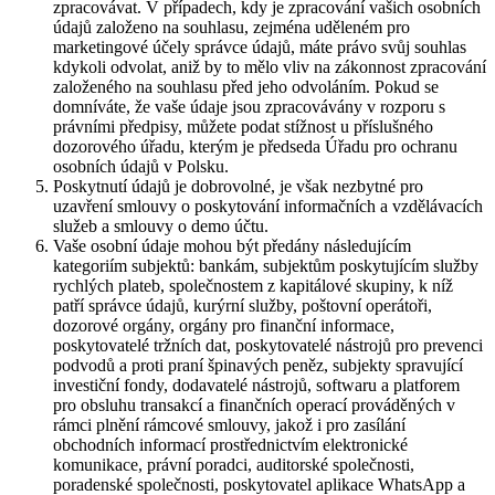
zpracovávat. V případech, kdy je zpracování vašich osobních
údajů založeno na souhlasu, zejména uděleném pro
marketingové účely správce údajů, máte právo svůj souhlas
kdykoli odvolat, aniž by to mělo vliv na zákonnost zpracování
založeného na souhlasu před jeho odvoláním. Pokud se
domníváte, že vaše údaje jsou zpracovávány v rozporu s
právními předpisy, můžete podat stížnost u příslušného
dozorového úřadu, kterým je předseda Úřadu pro ochranu
osobních údajů v Polsku.
Poskytnutí údajů je dobrovolné, je však nezbytné pro
uzavření smlouvy o poskytování informačních a vzdělávacích
služeb a smlouvy o demo účtu.
Vaše osobní údaje mohou být předány následujícím
kategoriím subjektů: bankám, subjektům poskytujícím služby
rychlých plateb, společnostem z kapitálové skupiny, k níž
patří správce údajů, kurýrní služby, poštovní operátoři,
dozorové orgány, orgány pro finanční informace,
poskytovatelé tržních dat, poskytovatelé nástrojů pro prevenci
podvodů a proti praní špinavých peněz, subjekty spravující
investiční fondy, dodavatelé nástrojů, softwaru a platforem
pro obsluhu transakcí a finančních operací prováděných v
rámci plnění rámcové smlouvy, jakož i pro zasílání
obchodních informací prostřednictvím elektronické
komunikace, právní poradci, auditorské společnosti,
poradenské společnosti, poskytovatel aplikace WhatsApp a