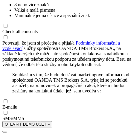
8 nebo více znaků
Velká a malá písmena
Minimálně jedna číslice a speciální znak
Check all consents
Potvrzuji, že jsem si přečetl/a a přijal/a
Podmínky informační a
vzdělávací
služby společnosti OANDA TMS Brokers S.A., na
základě kterých mě může tato společnost kontaktovat s nabídkou a
poskytnout mi telefonickou podporu za účelem správy účtu. Beru na
vědomí, že odběr této služby mohu kdykoli odhlásit.
Souhlasím s tím, že budu dostávat marketingové informace od
společnosti OANDA TMS Brokers S.A. týkající se produktů
a služeb, např. novinek a propagačních akcí, které mi budou
zasílány na kontaktní údaje, jež jsem uvedl/a v:
E-mailu
SMS/MMS
OTEVŘÍT DEMO ÚČET »