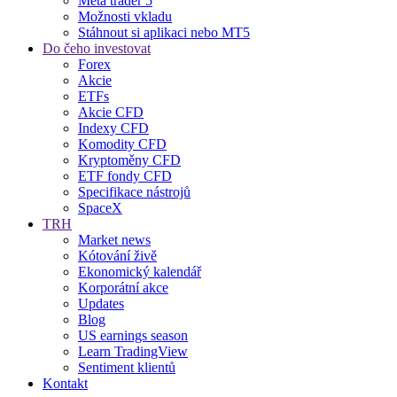
Meta trader 5
Možnosti vkladu
Stáhnout si aplikaci nebo MT5
Do čeho investovat
Forex
Akcie
ETFs
Akcie CFD
Indexy CFD
Komodity CFD
Kryptoměny CFD
ETF fondy CFD
Specifikace nástrojů
SpaceX
TRH
Market news
Kótování živě
Ekonomický kalendář
Korporátní akce
Updates
Blog
US earnings season
Learn TradingView
Sentiment klientů
Kontakt