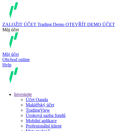
ZALOŽIT ÚČET
Trading
Demo
OTEVŘÍT DEMO ÚČET
Můj účet
Můj účet
Obchod online
Help
Investujte
Účet Oanda
Makléřský účet
TradingView
Úroková sazba fondů
Mobilní aplikace
Profesionální klient