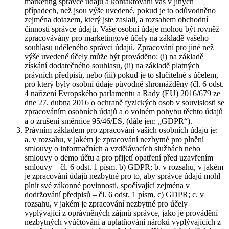
marketing správce údajů a kontaktování vás v jiných
případech, než jsou výše uvedené, pokud je to odůvodněno
zejména dotazem, který jste zaslali, a rozsahem obchodní
činnosti správce údajů. Vaše osobní údaje mohou být rovněž
zpracovávány pro marketingové účely na základě vašeho
souhlasu uděleného správci údajů. Zpracování pro jiné než
výše uvedené účely může být prováděno: (i) na základě
získání dodatečného souhlasu, (ii) na základě platných
právních předpisů, nebo (iii) pokud je to slučitelné s účelem,
pro který byly osobní údaje původně shromážděny (čl. 6 odst.
4 nařízení Evropského parlamentu a Rady (EU) 2016/679 ze
dne 27. dubna 2016 o ochraně fyzických osob v souvislosti se
zpracováním osobních údajů a o volném pohybu těchto údajů
a o zrušení směrnice 95/46/ES, (dále jen: „GDPR“).
Právním základem pro zpracování vašich osobních údajů je:
a. v rozsahu, v jakém je zpracování nezbytné pro plnění
smlouvy o informačních a vzdělávacích službách nebo
smlouvy o demo účtu a pro přijetí opatření před uzavřením
smlouvy – čl. 6 odst. 1 písm. b) GDPR; b. v rozsahu, v jakém
je zpracování údajů nezbytné pro to, aby správce údajů mohl
plnit své zákonné povinnosti, spočívající zejména v
dodržování předpisů – čl. 6 odst. 1 písm. c) GDPR; c. v
rozsahu, v jakém je zpracování nezbytné pro účely
vyplývající z oprávněných zájmů správce, jako je provádění
nezbytných vyúčtování a uplatňování nároků vyplývajících z