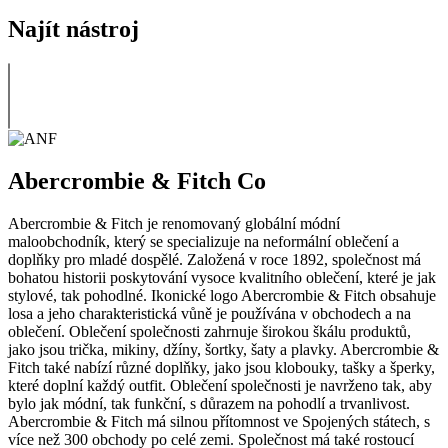
Najít nástroj
Abercrombie & Fitch Co
Abercrombie & Fitch je renomovaný globální módní
maloobchodník, který se specializuje na neformální oblečení a
doplňky pro mladé dospělé. Založená v roce 1892, společnost má
bohatou historii poskytování vysoce kvalitního oblečení, které je jak
stylové, tak pohodlné. Ikonické logo Abercrombie & Fitch obsahuje
losa a jeho charakteristická vůně je používána v obchodech a na
oblečení. Oblečení společnosti zahrnuje širokou škálu produktů,
jako jsou trička, mikiny, džíny, šortky, šaty a plavky. Abercrombie &
Fitch také nabízí různé doplňky, jako jsou klobouky, tašky a šperky,
které doplní každý outfit. Oblečení společnosti je navrženo tak, aby
bylo jak módní, tak funkční, s důrazem na pohodlí a trvanlivost.
Abercrombie & Fitch má silnou přítomnost ve Spojených státech, s
více než 300 obchody po celé zemi. Společnost má také rostoucí