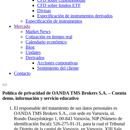
CFD sobre criptomonedas
CFD sobre fondos ETF
Divisas
Especificación de instrumentos derivados
Especificación de instrumentos
Mercado
Market News
Cotización en tiempo real
Calendario económico
Blog
Updates
Derivados
Acciones corporativas
Sentimiento del cliente
Contacto
Política de privacidad de OANDA TMS Brokers S.A. – Cuenta
demo, información y servicio educativo
El responsable del tratamiento de sus datos personales es
OANDA TMS Brokers S.A., con sede en Varsovia, ul.
Rondo Daszyńskiego 1, 00-843 Varsovia, NIP (Número de
identificación fiscal): 526-275-91-31, para la cual el Tribunal
de Distrito de la capital de Varsovia, en Varsovia, XIII Sala