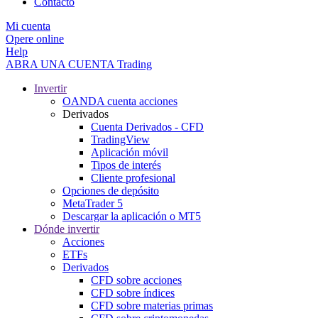
Contacto
Mi cuenta
Opere online
Help
ABRA UNA CUENTA
Trading
Invertir
OANDA cuenta acciones
Derivados
Cuenta Derivados - CFD
TradingView
Aplicación móvil
Tipos de interés
Cliente profesional
Opciones de depósito
MetaTrader 5
Descargar la aplicación o MT5
Dónde invertir
Acciones
ETFs
Derivados
CFD sobre acciones
CFD sobre índices
CFD sobre materias primas