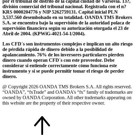
por el tribunal de distrito de la capital ciudad de Varsovia. 13?,
división comercial del tribunal nacional. Registrada con el n?
KRS 0000204776 y NIP 5262759131. Capital inicial PLN
3,537.560 desembolsado en su totalidad. OANDA TMS Brokers
S.A. se encuentra bajo la supervisión de la autoridad polaca de
supervisión financiera según su autorización otorgada el 23 de
Abril de 2004. (KPWiG-4021-54-1/2004).
Los CFD´s son instrumentos complejos e implican un alto riesgo
de pérdida rápida de dinero debido a la posibilidad de
apalancamiento. 76% de los inversores particulares pierden
dinero cuando operan CFD´s con este proveedor. Debe
considerar si entiende correctamente cómo funciona este
instrumento y si se puede permitir tomar el riesgo de perder
dinero.
@ Copyright 2026 OANDA TMS Brokers S.A. All rights reserved.
“OANDA”, “fxTrade” and OANDA’s “fx” family of trademarks are
owned by OANDA Corporation. All other trademarks appearing on
this website are the property of their respective owner.