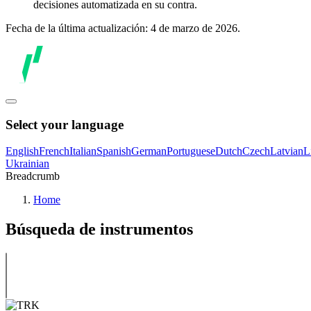
decisiones automatizada en su contra.
Fecha de la última actualización: 4 de marzo de 2026.
Select your language
English
French
Italian
Spanish
German
Portuguese
Dutch
Czech
Latvian
L
Ukrainian
Breadcrumb
Home
Búsqueda de instrumentos