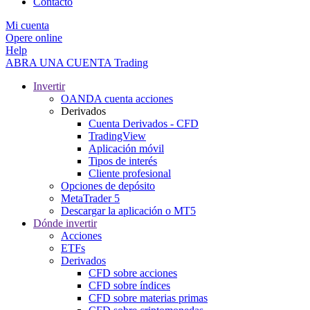
Contacto
Mi cuenta
Opere online
Help
ABRA UNA CUENTA
Trading
Invertir
OANDA cuenta acciones
Derivados
Cuenta Derivados - CFD
TradingView
Aplicación móvil
Tipos de interés
Cliente profesional
Opciones de depósito
MetaTrader 5
Descargar la aplicación o MT5
Dónde invertir
Acciones
ETFs
Derivados
CFD sobre acciones
CFD sobre índices
CFD sobre materias primas