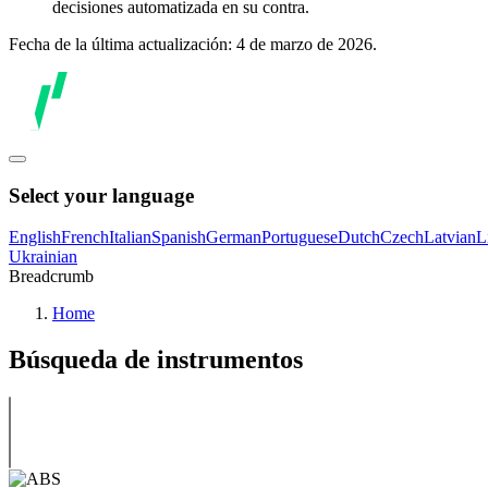
decisiones automatizada en su contra.
Fecha de la última actualización: 4 de marzo de 2026.
Select your language
English
French
Italian
Spanish
German
Portuguese
Dutch
Czech
Latvian
L
Ukrainian
Breadcrumb
Home
Búsqueda de instrumentos