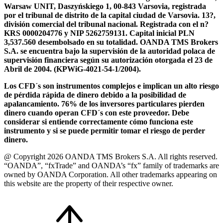
Warsaw UNIT, Daszyńskiego 1, 00-843 Varsovia, registrada
por el tribunal de distrito de la capital ciudad de Varsovia. 13?,
división comercial del tribunal nacional. Registrada con el n?
KRS 0000204776 y NIP 5262759131. Capital inicial PLN
3,537.560 desembolsado en su totalidad. OANDA TMS Brokers
S.A. se encuentra bajo la supervisión de la autoridad polaca de
supervisión financiera según su autorización otorgada el 23 de
Abril de 2004. (KPWiG-4021-54-1/2004).
Los CFD´s son instrumentos complejos e implican un alto riesgo
de pérdida rápida de dinero debido a la posibilidad de
apalancamiento. 76% de los inversores particulares pierden
dinero cuando operan CFD´s con este proveedor. Debe
considerar si entiende correctamente cómo funciona este
instrumento y si se puede permitir tomar el riesgo de perder
dinero.
@ Copyright 2026 OANDA TMS Brokers S.A. All rights reserved.
“OANDA”, “fxTrade” and OANDA’s “fx” family of trademarks are
owned by OANDA Corporation. All other trademarks appearing on
this website are the property of their respective owner.