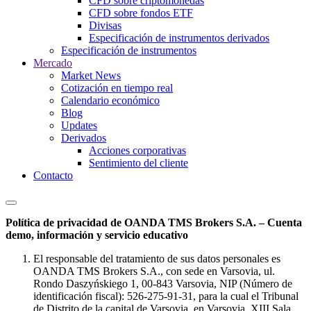
CFD sobre criptomonedas
CFD sobre fondos ETF
Divisas
Especificación de instrumentos derivados
Especificación de instrumentos
Mercado
Market News
Cotización en tiempo real
Calendario económico
Blog
Updates
Derivados
Acciones corporativas
Sentimiento del cliente
Contacto
Política de privacidad de OANDA TMS Brokers S.A. – Cuenta
demo, información y servicio educativo
El responsable del tratamiento de sus datos personales es
OANDA TMS Brokers S.A., con sede en Varsovia, ul.
Rondo Daszyńskiego 1, 00-843 Varsovia, NIP (Número de
identificación fiscal): 526-275-91-31, para la cual el Tribunal
de Distrito de la capital de Varsovia, en Varsovia, XIII Sala