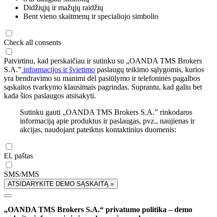
Didžiųjų ir mažųjų raidžių
Bent vieno skaitmenų ir specialiojo simbolio
Check all consents
Patvirtinu, kad perskaičiau ir sutinku su „OANDA TMS Brokers
S.A.”
informacijos ir švietimo
paslaugų teikimo sąlygomis, kurios
yra bendravimo su manimi dėl pasiūlymo ir telefoninės pagalbos
sąskaitos tvarkymo klausimais pagrindas. Suprantu, kad galiu bet
kada šios paslaugos atsisakyti.
Sutinku gauti „OANDA TMS Brokers S.A.” rinkodaros
informaciją apie produktus ir paslaugas, pvz., naujienas ir
akcijas, naudojant pateiktus kontaktinius duomenis:
El. paštas
SMS/MMS
ATSIDARYKITE DEMO SĄSKAITĄ »
„OANDA TMS Brokers S.A.“ privatumo politika – demo