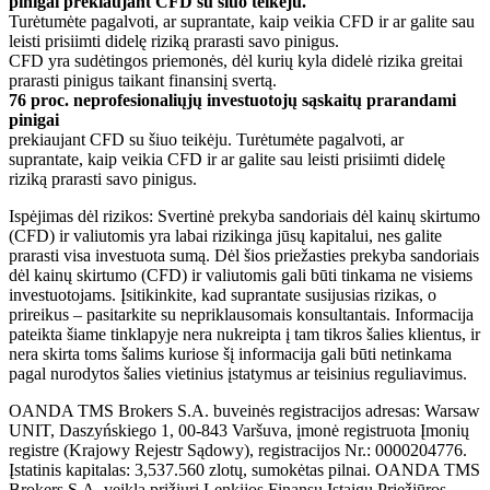
pinigai prekiaujant CFD su šiuo teikėju.
Turėtumėte pagalvoti, ar suprantate, kaip veikia CFD ir ar galite sau
leisti prisiimti didelę riziką prarasti savo pinigus.
CFD yra sudėtingos priemonės, dėl kurių kyla didelė rizika greitai
prarasti pinigus taikant finansinį svertą.
76 proc. neprofesionaliųjų investuotojų sąskaitų prarandami
pinigai
prekiaujant CFD su šiuo teikėju. Turėtumėte pagalvoti, ar
suprantate, kaip veikia CFD ir ar galite sau leisti prisiimti didelę
riziką prarasti savo pinigus.
Ispėjimas dėl rizikos: Svertinė prekyba sandoriais dėl kainų skirtumo
(CFD) ir valiutomis yra labai rizikinga jūsų kapitalui, nes galite
prarasti visa investuota sumą. Dėl šios priežasties prekyba sandoriais
dėl kainų skirtumo (CFD) ir valiutomis gali būti tinkama ne visiems
investuotojams. Įsitikinkite, kad suprantate susijusias rizikas, o
prireikus – pasitarkite su nepriklausomais konsultantais. Informacija
pateikta šiame tinklapyje nera nukreipta į tam tikros šalies klientus, ir
nera skirta toms šalims kuriose šį informacija gali būti netinkama
pagal nurodytos šalies vietinius įstatymus ar teisinius reguliavimus.
OANDA TMS Brokers S.A. buveinės registracijos adresas: Warsaw
UNIT, Daszyńskiego 1, 00-843 Varšuva, įmonė registruota Įmonių
registre (Krajowy Rejestr Sądowy), registracijos Nr.: 0000204776.
Įstatinis kapitalas: 3,537.560 zlotų, sumokėtas pilnai. OANDA TMS
Brokers S.A. veiklą prižiuri Lenkijos Finansų Įstaigų Priežiūros