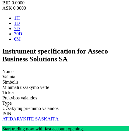
BID
0.0000
ASK
0.0000
1H
1D
7D
30D
6M
Instrument specification for Asseco
Business Solutions SA
Name
Valiuta
Simbolis
Minimali užsakymo vertė
Ticker
Prekybos valandos
Type
Užsakymų priėmimo valandos
ISIN
ATIDARYKITE SĄSKAITĄ
Start trading now with fast account opening.