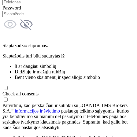
Password
Slaptažodžio stiprumas:
Slaptažodis turi būti sudarytas iš:
8 ar daugiau simbolių
Didžiųjų ir mažųjų raidžių
Bent vieno skaitmenų ir specialiojo simbolio
Check all consents
Patvirtinu, kad perskaičiau ir sutinku su „OANDA TMS Brokers
S.A.”
informacijos ir švietimo
paslaugų teikimo sąlygomis, kurios
yra bendravimo su manimi dėl pasiūlymo ir telefoninės pagalbos
sąskaitos tvarkymo klausimais pagrindas. Suprantu, kad galiu bet
kada šios paslaugos atsisakyti.