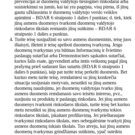
prevencijai ar duomenų valdytojo tiesioginei rinkodarai arba
susisiekimui su jumis, kai tai yra pagrįsta, visų pirma, iš jūsų
gautu užklausimu ir duomenų valdytojo verslo veiklos
apimtimi – BDAR 6 straipsnio 1 dalies f punktas; d. tiek, kiek
jūsų asmens duomenys tvarkomi duomenų valdytojo
rinkodaros tikslais remiantis jūsų sutikimu – BDAR 6
straipsnio 1 dalies a punktas.
Turite teisę susipažinti su savo asmens duomenimis, teisę juos
ištaisyti, ištrinti ir teisę apriboti duomenų tvarkymą. Jeigu
duomenų tvarkymas yra būtinas Informacinių ir švietimo
paslaugų sutarčiai arba Demonstracinės sąskaitos sutarčiai,
kurios šalis esate, įgyvendinti arba imtis veiksmų pagal jūsų
prašymą prieš sudarant šias sutartis (BDAR 6 straipsnio 1
dalies b punktas), taip pat turite teisę perkelti duomenis. Bet
kuriuo metu turite teisę, remdamiesi su jūsų konkrečia
situacija susijusiais motyvais, nesutikti su jūsų asmens
duomenų naudojimu, jei duomenų valdytojas tvarko jūsų
asmens duomenis remdamasis savo teisėtu interesu, pvz.,
susijusiu su produktų ir paslaugų rinkodara. Jei jūsų asmens
duomenys tvarkomi rinkodaros tikslais, turite teisę bet kuriuo
metu nesutikti su jūsų asmens duomenų tvarkymu tokios
rinkodaros tikslais, įskaitant profiliavimą. Jei prieštaraujate
tvarkymui rinkodaros tikslais, mes nebegalėsime tvarkyti jūsų
asmens duomenų tokiais tikslais. Tuo atveju, kai jūsų asmens
duomenų tvarkymas grindžiamas sutikimu, ypač suteiktu