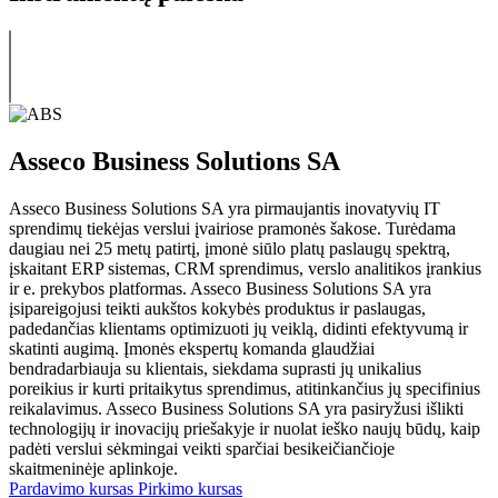
Asseco Business Solutions SA
Asseco Business Solutions SA yra pirmaujantis inovatyvių IT
sprendimų tiekėjas verslui įvairiose pramonės šakose. Turėdama
daugiau nei 25 metų patirtį, įmonė siūlo platų paslaugų spektrą,
įskaitant ERP sistemas, CRM sprendimus, verslo analitikos įrankius
ir e. prekybos platformas. Asseco Business Solutions SA yra
įsipareigojusi teikti aukštos kokybės produktus ir paslaugas,
padedančias klientams optimizuoti jų veiklą, didinti efektyvumą ir
skatinti augimą. Įmonės ekspertų komanda glaudžiai
bendradarbiauja su klientais, siekdama suprasti jų unikalius
poreikius ir kurti pritaikytus sprendimus, atitinkančius jų specifinius
reikalavimus. Asseco Business Solutions SA yra pasiryžusi išlikti
technologijų ir inovacijų priešakyje ir nuolat ieško naujų būdų, kaip
padėti verslui sėkmingai veikti sparčiai besikeičiančioje
skaitmeninėje aplinkoje.
Pardavimo kursas
Pirkimo kursas