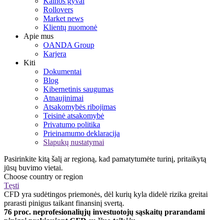
Kainos gyvai
Rollovers
Market news
Klientų nuomonė
Apie mus
OANDA Group
Karjera
Kiti
Dokumentai
Blog
Kibernetinis saugumas
Atnaujinimai
Atsakomybės ribojimas
Teisinė atsakomybė
Privatumo politika
Prieinamumo deklaracija
Slapukų nustatymai
Pasirinkite kitą šalį ar regioną, kad pamatytumėte turinį, pritaikytą
jūsų buvimo vietai.
Choose country or region
Tęsti
CFD yra sudėtingos priemonės, dėl kurių kyla didelė rizika greitai
prarasti pinigus taikant finansinį svertą.
76 proc. neprofesionaliųjų investuotojų sąskaitų prarandami