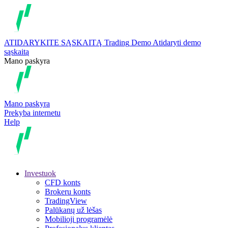
ATIDARYKITE SĄSKAITĄ
Trading
Demo
Atidaryti demo
sąskaitą
Mano paskyra
Mano paskyra
Prekyba internetu
Help
Investuok
CFD konts
Brokeru konts
TradingView
Palūkanų už lėšas
Mobilioji programėlė