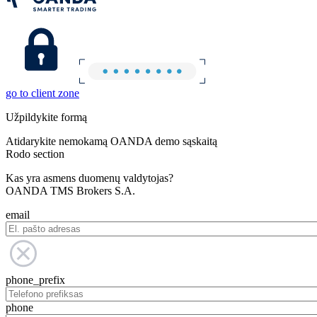
go to client zone
Užpildykite formą
Atidarykite nemokamą OANDA demo sąskaitą
Rodo section
Kas yra asmens duomenų valdytojas?
OANDA TMS Brokers S.A.
email
phone_prefix
phone