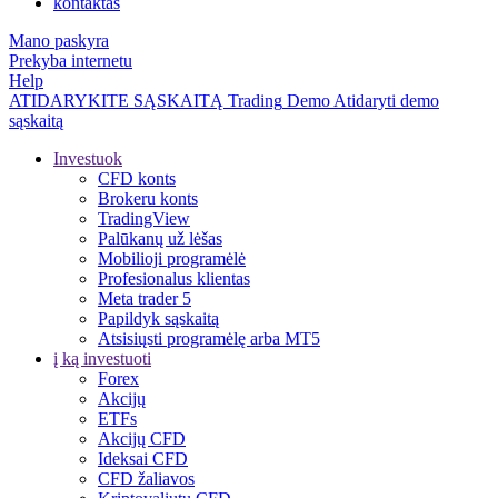
kontaktas
Mano paskyra
Prekyba internetu
Help
ATIDARYKITE SĄSKAITĄ
Trading
Demo
Atidaryti demo
sąskaitą
Investuok
CFD konts
Brokeru konts
TradingView
Palūkanų už lėšas
Mobilioji programėlė
Profesionalus klientas
Meta trader 5
Papildyk sąskaitą
Atsisiųsti programėlę arba MT5
į ką investuoti
Forex
Akcijų
ETFs
Akcijų CFD
Ideksai CFD
CFD žaliavos