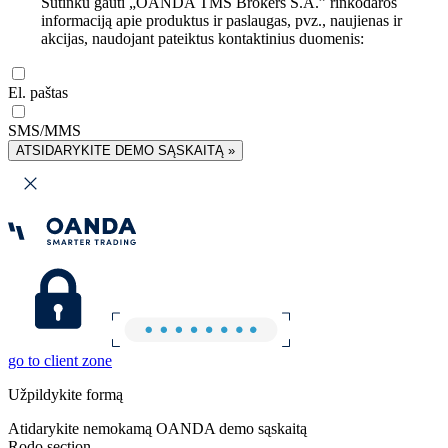
Sutinku gauti „OANDA TMS Brokers S.A.” rinkodaros
informaciją apie produktus ir paslaugas, pvz., naujienas ir
akcijas, naudojant pateiktus kontaktinius duomenis:
El. paštas
SMS/MMS
ATSIDARYKITE DEMO SĄSKAITĄ »
go to client zone
Užpildykite formą
Atidarykite nemokamą OANDA demo sąskaitą
Rodo section