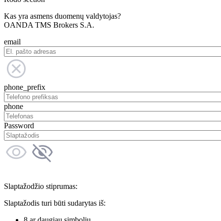
Kas yra asmens duomenų valdytojas?
OANDA TMS Brokers S.A.
email
phone_prefix
phone
Password
Slaptažodžio stiprumas:
Slaptažodis turi būti sudarytas iš:
8 ar daugiau simbolių