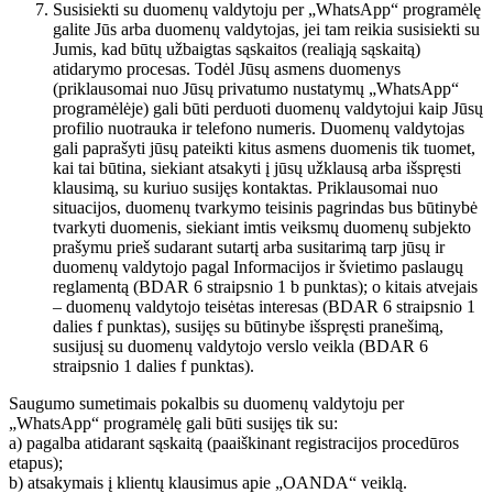
Susisiekti su duomenų valdytoju per „WhatsApp“ programėlę
galite Jūs arba duomenų valdytojas, jei tam reikia susisiekti su
Jumis, kad būtų užbaigtas sąskaitos (realiąją sąskaitą)
atidarymo procesas. Todėl Jūsų asmens duomenys
(priklausomai nuo Jūsų privatumo nustatymų „WhatsApp“
programėlėje) gali būti perduoti duomenų valdytojui kaip Jūsų
profilio nuotrauka ir telefono numeris. Duomenų valdytojas
gali paprašyti jūsų pateikti kitus asmens duomenis tik tuomet,
kai tai būtina, siekiant atsakyti į jūsų užklausą arba išspręsti
klausimą, su kuriuo susijęs kontaktas. Priklausomai nuo
situacijos, duomenų tvarkymo teisinis pagrindas bus būtinybė
tvarkyti duomenis, siekiant imtis veiksmų duomenų subjekto
prašymu prieš sudarant sutartį arba susitarimą tarp jūsų ir
duomenų valdytojo pagal Informacijos ir švietimo paslaugų
reglamentą (BDAR 6 straipsnio 1 b punktas); o kitais atvejais
– duomenų valdytojo teisėtas interesas (BDAR 6 straipsnio 1
dalies f punktas), susijęs su būtinybe išspręsti pranešimą,
susijusį su duomenų valdytojo verslo veikla (BDAR 6
straipsnio 1 dalies f punktas).
Saugumo sumetimais pokalbis su duomenų valdytoju per
„WhatsApp“ programėlę gali būti susijęs tik su:
a) pagalba atidarant sąskaitą (paaiškinant registracijos procedūros
etapus);
b) atsakymais į klientų klausimus apie „OANDA“ veiklą.