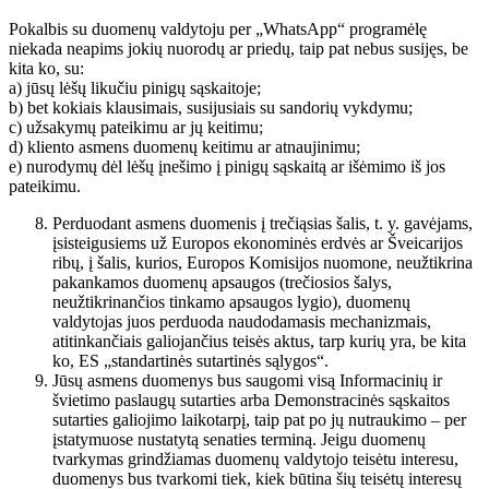
Pokalbis su duomenų valdytoju per „WhatsApp“ programėlę
niekada neapims jokių nuorodų ar priedų, taip pat nebus susijęs, be
kita ko, su:
a) jūsų lėšų likučiu pinigų sąskaitoje;
b) bet kokiais klausimais, susijusiais su sandorių vykdymu;
c) užsakymų pateikimu ar jų keitimu;
d) kliento asmens duomenų keitimu ar atnaujinimu;
e) nurodymų dėl lėšų įnešimo į pinigų sąskaitą ar išėmimo iš jos
pateikimu.
Perduodant asmens duomenis į trečiąsias šalis, t. y. gavėjams,
įsisteigusiems už Europos ekonominės erdvės ar Šveicarijos
ribų, į šalis, kurios, Europos Komisijos nuomone, neužtikrina
pakankamos duomenų apsaugos (trečiosios šalys,
neužtikrinančios tinkamo apsaugos lygio), duomenų
valdytojas juos perduoda naudodamasis mechanizmais,
atitinkančiais galiojančius teisės aktus, tarp kurių yra, be kita
ko, ES „standartinės sutartinės sąlygos“.
Jūsų asmens duomenys bus saugomi visą Informacinių ir
švietimo paslaugų sutarties arba Demonstracinės sąskaitos
sutarties galiojimo laikotarpį, taip pat po jų nutraukimo – per
įstatymuose nustatytą senaties terminą. Jeigu duomenų
tvarkymas grindžiamas duomenų valdytojo teisėtu interesu,
duomenys bus tvarkomi tiek, kiek būtina šių teisėtų interesų