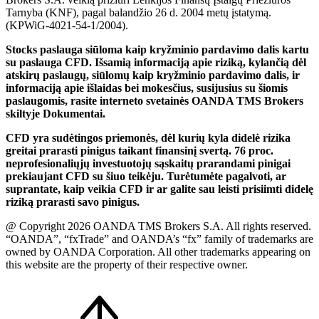
Tarnyba (KNF), pagal balandžio 26 d. 2004 metų įstatymą.
(KPWiG-4021-54-1/2004).
Stocks paslauga siūloma kaip kryžminio pardavimo dalis kartu
su paslauga CFD. Išsamią informaciją apie riziką, kylančią dėl
atskirų paslaugų, siūlomų kaip kryžminio pardavimo dalis, ir
informaciją apie išlaidas bei mokesčius, susijusius su šiomis
paslaugomis, rasite interneto svetainės OANDA TMS Brokers
skiltyje Dokumentai.
CFD yra sudėtingos priemonės, dėl kurių kyla didelė rizika
greitai prarasti pinigus taikant finansinį svertą. 76 proc.
neprofesionaliųjų investuotojų sąskaitų prarandami pinigai
prekiaujant CFD su šiuo teikėju. Turėtumėte pagalvoti, ar
suprantate, kaip veikia CFD ir ar galite sau leisti prisiimti didelę
riziką prarasti savo pinigus.
@ Copyright 2026 OANDA TMS Brokers S.A. All rights reserved.
“OANDA”, “fxTrade” and OANDA’s “fx” family of trademarks are
owned by OANDA Corporation. All other trademarks appearing on
this website are the property of their respective owner.