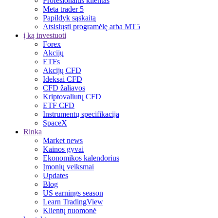
Profesionalus klientas
Meta trader 5
Papildyk sąskaitą
Atsisiųsti programėlę arba MT5
į ką investuoti
Forex
Akcijų
ETFs
Akcijų CFD
Ideksai CFD
CFD žaliavos
Kriptovaliutų CFD
ETF CFD
Instrumentų specifikacija
SpaceX
Rinka
Market news
Kainos gyvai
Ekonomikos kalendorius
Įmonių veiksmai
Updates
Blog
US earnings season
Learn TradingView
Klientų nuomonė