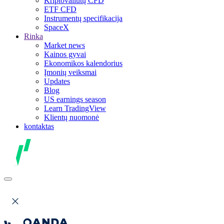
Kriptovaliutų CFD
ETF CFD
Instrumentų specifikacija
SpaceX
Rinka
Market news
Kainos gyvai
Ekonomikos kalendorius
Įmonių veiksmai
Updates
Blog
US earnings season
Learn TradingView
Klientų nuomonė
kontaktas