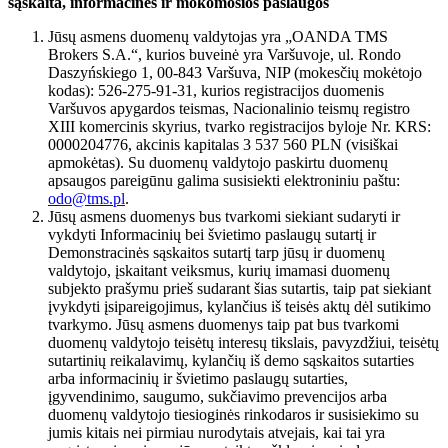
sąskaita, informacinės ir mokomosios paslaugos
Jūsų asmens duomenų valdytojas yra „OANDA TMS
Brokers S.A.“, kurios buveinė yra Varšuvoje, ul. Rondo
Daszyńskiego 1, 00-843 Varšuva, NIP (mokesčių mokėtojo
kodas): 526-275-91-31, kurios registracijos duomenis
Varšuvos apygardos teismas, Nacionalinio teismų registro
XIII komercinis skyrius, tvarko registracijos byloje Nr. KRS:
0000204776, akcinis kapitalas 3 537 560 PLN (visiškai
apmokėtas). Su duomenų valdytojo paskirtu duomenų
apsaugos pareigūnu galima susisiekti elektroniniu paštu:
odo@tms.pl
.
Jūsų asmens duomenys bus tvarkomi siekiant sudaryti ir
vykdyti Informacinių bei švietimo paslaugų sutartį ir
Demonstracinės sąskaitos sutartį tarp jūsų ir duomenų
valdytojo, įskaitant veiksmus, kurių imamasi duomenų
subjekto prašymu prieš sudarant šias sutartis, taip pat siekiant
įvykdyti įsipareigojimus, kylančius iš teisės aktų dėl sutikimo
tvarkymo. Jūsų asmens duomenys taip pat bus tvarkomi
duomenų valdytojo teisėtų interesų tikslais, pavyzdžiui, teisėtų
sutartinių reikalavimų, kylančių iš demo sąskaitos sutarties
arba informacinių ir švietimo paslaugų sutarties,
įgyvendinimo, saugumo, sukčiavimo prevencijos arba
duomenų valdytojo tiesioginės rinkodaros ir susisiekimo su
jumis kitais nei pirmiau nurodytais atvejais, kai tai yra