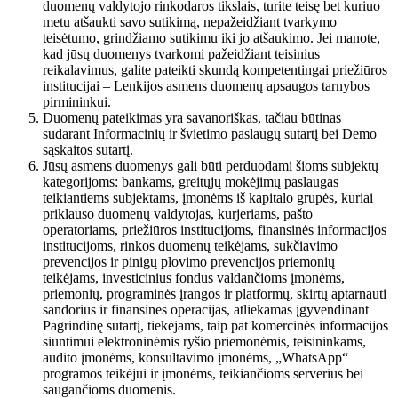
duomenų valdytojo rinkodaros tikslais, turite teisę bet kuriuo
metu atšaukti savo sutikimą, nepažeidžiant tvarkymo
teisėtumo, grindžiamo sutikimu iki jo atšaukimo. Jei manote,
kad jūsų duomenys tvarkomi pažeidžiant teisinius
reikalavimus, galite pateikti skundą kompetentingai priežiūros
institucijai – Lenkijos asmens duomenų apsaugos tarnybos
pirmininkui.
Duomenų pateikimas yra savanoriškas, tačiau būtinas
sudarant Informacinių ir švietimo paslaugų sutartį bei Demo
sąskaitos sutartį.
Jūsų asmens duomenys gali būti perduodami šioms subjektų
kategorijoms: bankams, greitųjų mokėjimų paslaugas
teikiantiems subjektams, įmonėms iš kapitalo grupės, kuriai
priklauso duomenų valdytojas, kurjeriams, pašto
operatoriams, priežiūros institucijoms, finansinės informacijos
institucijoms, rinkos duomenų teikėjams, sukčiavimo
prevencijos ir pinigų plovimo prevencijos priemonių
teikėjams, investicinius fondus valdančioms įmonėms,
priemonių, programinės įrangos ir platformų, skirtų aptarnauti
sandorius ir finansines operacijas, atliekamas įgyvendinant
Pagrindinę sutartį, tiekėjams, taip pat komercinės informacijos
siuntimui elektroninėmis ryšio priemonėmis, teisininkams,
audito įmonėms, konsultavimo įmonėms, „WhatsApp“
programos teikėjui ir įmonėms, teikiančioms serverius bei
saugančioms duomenis.