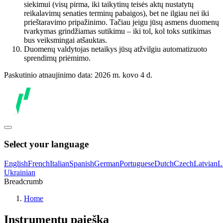
siekimui (visų pirma, iki taikytinų teisės aktų nustatytų
reikalavimų senaties terminų pabaigos), bet ne ilgiau nei iki
prieštaravimo pripažinimo. Tačiau jeigu jūsų asmens duomenų
tvarkymas grindžiamas sutikimu – iki tol, kol toks sutikimas
bus veiksmingai atšauktas.
Duomenų valdytojas netaikys jūsų atžvilgiu automatizuoto
sprendimų priėmimo.
Paskutinio atnaujinimo data: 2026 m. kovo 4 d.
Select your language
English
French
Italian
Spanish
German
Portuguese
Dutch
Czech
Latvian
L
Ukrainian
Breadcrumb
Home
Instrumentų paieška