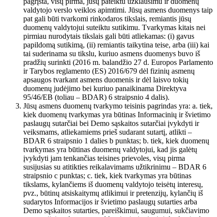
pagrįsta, visų pirma, jūsų pateiktu užklausimu ir duomenų
valdytojo verslo veiklos apimtimi. Jūsų asmens duomenys taip
pat gali būti tvarkomi rinkodaros tikslais, remiantis jūsų
duomenų valdytojui suteiktu sutikimu. Tvarkymas kitais nei
pirmiau nurodytais tikslais gali būti atliekamas: (i) gavus
papildomą sutikimą, (ii) remiantis taikytina teise, arba (iii) kai
tai suderinama su tikslu, kuriuo asmens duomenys buvo iš
pradžių surinkti (2016 m. balandžio 27 d. Europos Parlamento
ir Tarybos reglamento (ES) 2016/679 dėl fizinių asmenų
apsaugos tvarkant asmens duomenis ir dėl laisvo tokių
duomenų judėjimo bei kuriuo panaikinama Direktyva
95/46/EB (toliau – BDAR) 6 straipsnio 4 dalis).
Jūsų asmens duomenų tvarkymo teisinis pagrindas yra: a. tiek,
kiek duomenų tvarkymas yra būtinas Informacinių ir švietimo
paslaugų sutarčiai bei Demo sąskaitos sutarčiai įvykdyti ir
veiksmams, atliekamiems prieš sudarant sutartį, atlikti –
BDAR 6 straipsnio 1 dalies b punktas; b. tiek, kiek duomenų
tvarkymas yra būtinas duomenų valdytojui, kad jis galėtų
įvykdyti jam tenkančias teisines prievoles, visų pirma
susijusias su atitikties reikalavimams užtikrinimu – BDAR 6
straipsnio c punktas; c. tiek, kiek tvarkymas yra būtinas
tikslams, kylančiems iš duomenų valdytojo teisėtų interesų,
pvz., būtinų atsiskaitymų atlikimui ir pretenzijų, kylančių iš
sudarytos Informacijos ir švietimo paslaugų sutarties arba
Demo sąskaitos sutarties, pareiškimui, saugumui, sukčiavimo