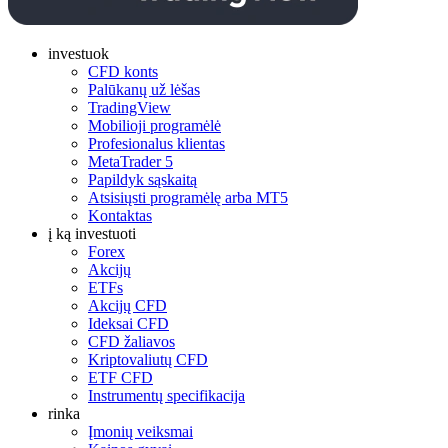
investuok
CFD konts
Palūkanų už lėšas
TradingView
Mobilioji programėlė
Profesionalus klientas
MetaTrader 5
Papildyk sąskaitą
Atsisiųsti programėlę arba MT5
Kontaktas
į ką investuoti
Forex
Akcijų
ETFs
Akcijų CFD
Ideksai CFD
CFD žaliavos
Kriptovaliutų CFD
ETF CFD
Instrumentų specifikacija
rinka
Įmonių veiksmai