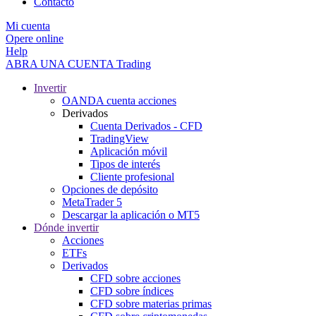
Contacto
Mi cuenta
Opere online
Help
ABRA UNA CUENTA
Trading
Invertir
OANDA cuenta acciones
Derivados
Cuenta Derivados - CFD
TradingView
Aplicación móvil
Tipos de interés
Cliente profesional
Opciones de depósito
MetaTrader 5
Descargar la aplicación o MT5
Dónde invertir
Acciones
ETFs
Derivados
CFD sobre acciones
CFD sobre índices
CFD sobre materias primas