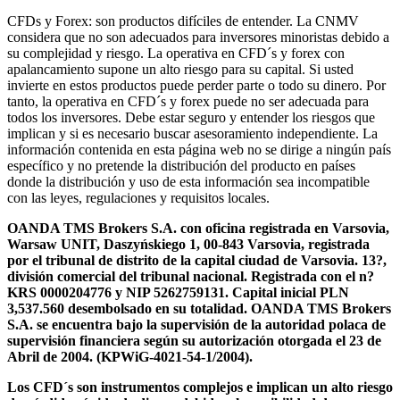
CFDs y Forex: son productos difíciles de entender. La CNMV
considera que no son adecuados para inversores minoristas debido a
su complejidad y riesgo. La operativa en CFD´s y forex con
apalancamiento supone un alto riesgo para su capital. Si usted
invierte en estos productos puede perder parte o todo su dinero. Por
tanto, la operativa en CFD´s y forex puede no ser adecuada para
todos los inversores. Debe estar seguro y entender los riesgos que
implican y si es necesario buscar asesoramiento independiente. La
información contenida en esta página web no se dirige a ningún país
específico y no pretende la distribución del producto en países
donde la distribución y uso de esta información sea incompatible
con las leyes, regulaciones y requisitos locales.
OANDA TMS Brokers S.A. con oficina registrada en Varsovia,
Warsaw UNIT, Daszyńskiego 1, 00-843 Varsovia, registrada
por el tribunal de distrito de la capital ciudad de Varsovia. 13?,
división comercial del tribunal nacional. Registrada con el n?
KRS 0000204776 y NIP 5262759131. Capital inicial PLN
3,537.560 desembolsado en su totalidad. OANDA TMS Brokers
S.A. se encuentra bajo la supervisión de la autoridad polaca de
supervisión financiera según su autorización otorgada el 23 de
Abril de 2004. (KPWiG-4021-54-1/2004).
Los CFD´s son instrumentos complejos e implican un alto riesgo