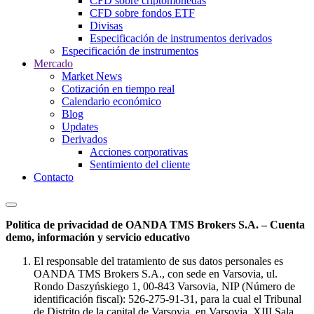
CFD sobre criptomonedas
CFD sobre fondos ETF
Divisas
Especificación de instrumentos derivados
Especificación de instrumentos
Mercado
Market News
Cotización en tiempo real
Calendario económico
Blog
Updates
Derivados
Acciones corporativas
Sentimiento del cliente
Contacto
Política de privacidad de OANDA TMS Brokers S.A. – Cuenta
demo, información y servicio educativo
El responsable del tratamiento de sus datos personales es
OANDA TMS Brokers S.A., con sede en Varsovia, ul.
Rondo Daszyńskiego 1, 00-843 Varsovia, NIP (Número de
identificación fiscal): 526-275-91-31, para la cual el Tribunal
de Distrito de la capital de Varsovia, en Varsovia, XIII Sala