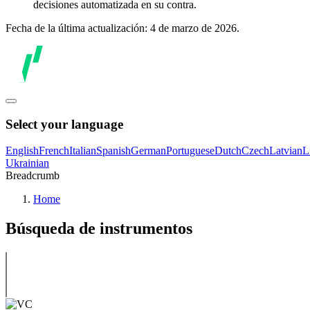
decisiones automatizada en su contra.
Fecha de la última actualización: 4 de marzo de 2026.
Select your language
English
French
Italian
Spanish
German
Portuguese
Dutch
Czech
Latvian
L
Ukrainian
Breadcrumb
Home
Búsqueda de instrumentos