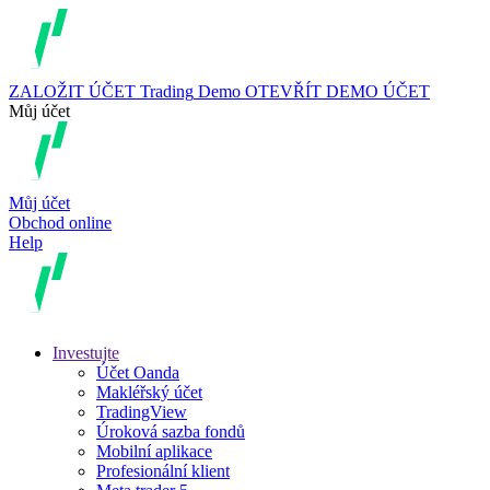
ZALOŽIT ÚČET
Trading
Demo
OTEVŘÍT DEMO ÚČET
Můj účet
Můj účet
Obchod online
Help
Investujte
Účet Oanda
Makléřský účet
TradingView
Úroková sazba fondů
Mobilní aplikace
Profesionální klient