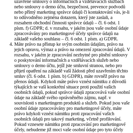
uzavřené smlouvy o informačních a vzdělávacích službách
nebo smlouvy o demo účtu, bezpečnost, prevence podvodů
nebo přímý marketing správce údajů či kontaktování vás, je-li
to odůvodněno zejména dotazem, který jste zaslali, a
rozsahem obchodní činnosti správce údajů – čl. 6 odst. 1
písm. f) GDPR; d. v rozsahu, v jakém jsou vaše osobní údaje
zpracovávány pro marketingové účely správce údajů na
základě vašeho souhlasu – čl. 6 odst. 1 písm. a) GDPR.
Máte právo na přístup ke svým osobním údajům, právo na
jejich opravu, výmaz a právo na omezení zpracování údajů. V
rozsahu, v jakém je zpracování nezbytné pro plnění smlouvy
o poskytování informačních a vzdělávacích služeb nebo
smlouvy o demo účtu, jejíž jste smluvní stranou, nebo pro
přijetí opatření na základě vaší žádosti před uzavřením těchto
smluv (čl. 6 odst. 1 písm. b) GDPR), máte rovněž právo na
přenos údajů. Kdykoli máte právo vznést námitku z důvodů
týkajících se vaší konkrétní situace proti použití vašich
osobních údajů, pokud správce údajů zpracovává vaše osobní
údaje na základě svého oprávněného zájmu, např. v
souvislosti s marketingem produktů a služeb. Pokud jsou vaše
osobní údaje zpracovávány pro marketingové účely, máte
právo kdykoli vznést námitku proti zpracování vašich
osobních údajů pro takový marketing, včetně profilování.
Pokud vznesete námitku proti zpracování pro marketingové
účely, nebudeme již moci vaše osobní údaje pro tyto účely