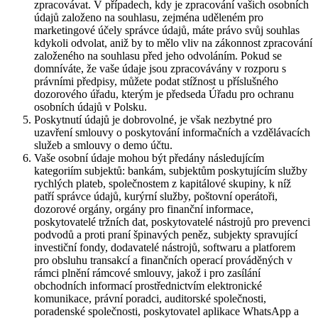
zpracovávat. V případech, kdy je zpracování vašich osobních
údajů založeno na souhlasu, zejména uděleném pro
marketingové účely správce údajů, máte právo svůj souhlas
kdykoli odvolat, aniž by to mělo vliv na zákonnost zpracování
založeného na souhlasu před jeho odvoláním. Pokud se
domníváte, že vaše údaje jsou zpracovávány v rozporu s
právními předpisy, můžete podat stížnost u příslušného
dozorového úřadu, kterým je předseda Úřadu pro ochranu
osobních údajů v Polsku.
Poskytnutí údajů je dobrovolné, je však nezbytné pro
uzavření smlouvy o poskytování informačních a vzdělávacích
služeb a smlouvy o demo účtu.
Vaše osobní údaje mohou být předány následujícím
kategoriím subjektů: bankám, subjektům poskytujícím služby
rychlých plateb, společnostem z kapitálové skupiny, k níž
patří správce údajů, kurýrní služby, poštovní operátoři,
dozorové orgány, orgány pro finanční informace,
poskytovatelé tržních dat, poskytovatelé nástrojů pro prevenci
podvodů a proti praní špinavých peněz, subjekty spravující
investiční fondy, dodavatelé nástrojů, softwaru a platforem
pro obsluhu transakcí a finančních operací prováděných v
rámci plnění rámcové smlouvy, jakož i pro zasílání
obchodních informací prostřednictvím elektronické
komunikace, právní poradci, auditorské společnosti,
poradenské společnosti, poskytovatel aplikace WhatsApp a