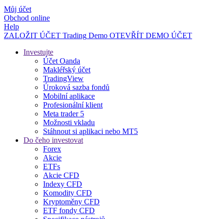
Můj účet
Obchod online
Help
ZALOŽIT ÚČET
Trading
Demo
OTEVŘÍT DEMO ÚČET
Investujte
Účet Oanda
Makléřský účet
TradingView
Úroková sazba fondů
Mobilní aplikace
Profesionální klient
Meta trader 5
Možnosti vkladu
Stáhnout si aplikaci nebo MT5
Do čeho investovat
Forex
Akcie
ETFs
Akcie CFD
Indexy CFD
Komodity CFD
Kryptoměny CFD
ETF fondy CFD