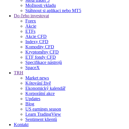
Meta trader 5
Možnosti vkladu
Stáhnout si aplikaci nebo MT5
Do čeho investovat
Forex
Akcie
ETFs
Akcie CFD
Indexy CFD
Komodity CFD
Kryptoměny CFD
ETF fondy CFD
Specifikace nástrojů
SpaceX
TRH
Market news
Kótování živě
Ekonomický kalendář
Korporátní akce
Updates
Blog
US earnings season
Learn TradingView
Sentiment klientů
Kontakt