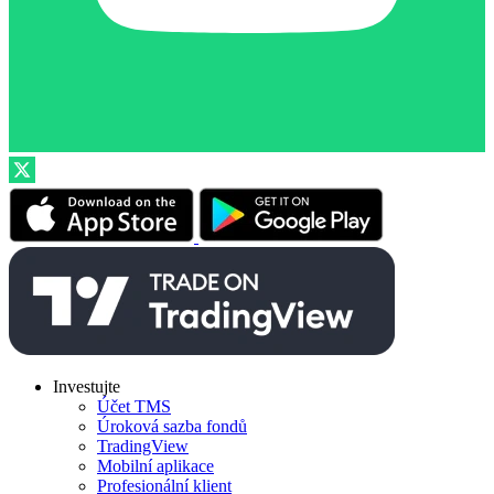
Investujte
Účet TMS
Úroková sazba fondů
TradingView
Mobilní aplikace
Profesionální klient