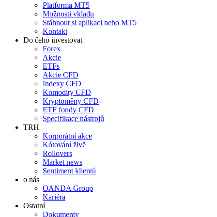
Platforma MT5
Možnosti vkladu
Stáhnout si aplikaci nebo MT5
Kontakt
Do čeho investovat
Forex
Akcie
ETFs
Akcie CFD
Indexy CFD
Komodity CFD
Kryptoměny CFD
ETF fondy CFD
Specifikace nástrojů
TRH
Korporátní akce
Kótování živě
Rollovers
Market news
Sentiment klientů
o nás
OANDA Group
Kariéra
Ostatní
Dokumenty