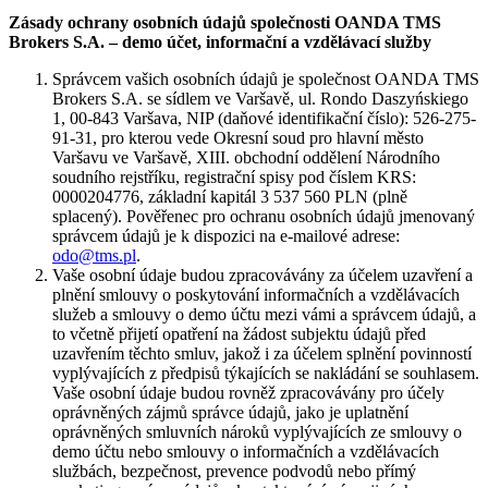
Zásady ochrany osobních údajů společnosti OANDA TMS
Brokers S.A. – demo účet, informační a vzdělávací služby
Správcem vašich osobních údajů je společnost OANDA TMS
Brokers S.A. se sídlem ve Varšavě, ul. Rondo Daszyńskiego
1, 00-843 Varšava, NIP (daňové identifikační číslo): 526-275-
91-31, pro kterou vede Okresní soud pro hlavní město
Varšavu ve Varšavě, XIII. obchodní oddělení Národního
soudního rejstříku, registrační spisy pod číslem KRS:
0000204776, základní kapitál 3 537 560 PLN (plně
splacený). Pověřenec pro ochranu osobních údajů jmenovaný
správcem údajů je k dispozici na e-mailové adrese:
odo@tms.pl
.
Vaše osobní údaje budou zpracovávány za účelem uzavření a
plnění smlouvy o poskytování informačních a vzdělávacích
služeb a smlouvy o demo účtu mezi vámi a správcem údajů, a
to včetně přijetí opatření na žádost subjektu údajů před
uzavřením těchto smluv, jakož i za účelem splnění povinností
vyplývajících z předpisů týkajících se nakládání se souhlasem.
Vaše osobní údaje budou rovněž zpracovávány pro účely
oprávněných zájmů správce údajů, jako je uplatnění
oprávněných smluvních nároků vyplývajících ze smlouvy o
demo účtu nebo smlouvy o informačních a vzdělávacích
službách, bezpečnost, prevence podvodů nebo přímý