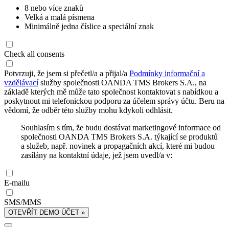
8 nebo více znaků
Velká a malá písmena
Minimálně jedna číslice a speciální znak
Check all consents
Potvrzuji, že jsem si přečetl/a a přijal/a
Podmínky informační a
vzdělávací
služby společnosti OANDA TMS Brokers S.A., na
základě kterých mě může tato společnost kontaktovat s nabídkou a
poskytnout mi telefonickou podporu za účelem správy účtu. Beru na
vědomí, že odběr této služby mohu kdykoli odhlásit.
Souhlasím s tím, že budu dostávat marketingové informace od
společnosti OANDA TMS Brokers S.A. týkající se produktů
a služeb, např. novinek a propagačních akcí, které mi budou
zasílány na kontaktní údaje, jež jsem uvedl/a v:
E-mailu
SMS/MMS
OTEVŘÍT DEMO ÚČET »