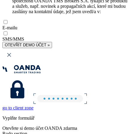
společnosti OANDA TMS Brokers S.A. týkající se produktů
a služeb, např. novinek a propagačních akcí, které mi budou
zasílány na kontaktní údaje, jež jsem uvedl/a v:
E-mailu
SMS/MMS
OTEVŘÍT DEMO ÚČET »
go to client zone
Vyplňte formulář
Otevřete si demo účet OANDA zdarma
Rodo section