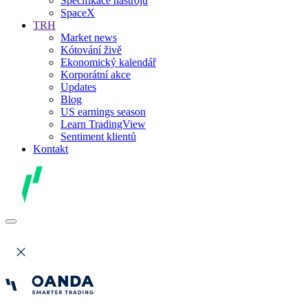
Specifikace nástrojů
SpaceX
TRH
Market news
Kótování živě
Ekonomický kalendář
Korporátní akce
Updates
Blog
US earnings season
Learn TradingView
Sentiment klientů
Kontakt