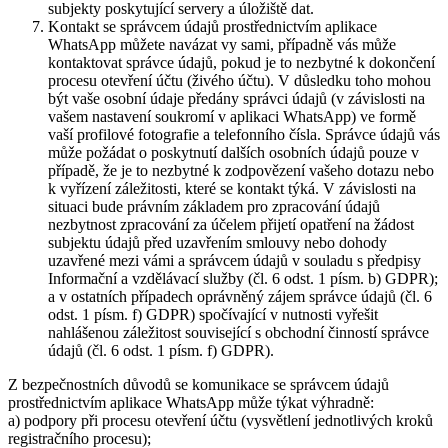
subjekty poskytující servery a úložiště dat.
Kontakt se správcem údajů prostřednictvím aplikace
WhatsApp můžete navázat vy sami, případně vás může
kontaktovat správce údajů, pokud je to nezbytné k dokončení
procesu otevření účtu (živého účtu). V důsledku toho mohou
být vaše osobní údaje předány správci údajů (v závislosti na
vašem nastavení soukromí v aplikaci WhatsApp) ve formě
vaší profilové fotografie a telefonního čísla. Správce údajů vás
může požádat o poskytnutí dalších osobních údajů pouze v
případě, že je to nezbytné k zodpovězení vašeho dotazu nebo
k vyřízení záležitosti, které se kontakt týká. V závislosti na
situaci bude právním základem pro zpracování údajů
nezbytnost zpracování za účelem přijetí opatření na žádost
subjektu údajů před uzavřením smlouvy nebo dohody
uzavřené mezi vámi a správcem údajů v souladu s předpisy
Informační a vzdělávací služby (čl. 6 odst. 1 písm. b) GDPR);
a v ostatních případech oprávněný zájem správce údajů (čl. 6
odst. 1 písm. f) GDPR) spočívající v nutnosti vyřešit
nahlášenou záležitost související s obchodní činností správce
údajů (čl. 6 odst. 1 písm. f) GDPR).
Z bezpečnostních důvodů se komunikace se správcem údajů
prostřednictvím aplikace WhatsApp může týkat výhradně:
a) podpory při procesu otevření účtu (vysvětlení jednotlivých kroků
registračního procesu);