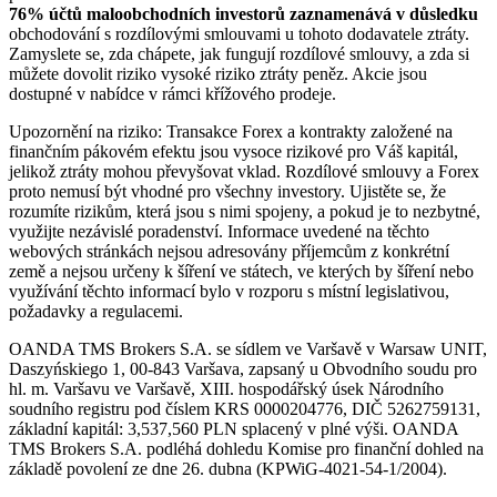
76% účtů maloobchodních investorů zaznamenává v důsledku
obchodování s rozdílovými smlouvami u tohoto dodavatele ztráty.
Zamyslete se, zda chápete, jak fungují rozdílové smlouvy, a zda si
můžete dovolit riziko vysoké riziko ztráty peněz. Akcie jsou
dostupné v nabídce v rámci křížového prodeje.
Upozornění na riziko: Transakce Forex a kontrakty založené na
finančním pákovém efektu jsou vysoce rizikové pro Váš kapitál,
jelikož ztráty mohou převyšovat vklad. Rozdílové smlouvy a Forex
proto nemusí být vhodné pro všechny investory. Ujistěte se, že
rozumíte rizikům, která jsou s nimi spojeny, a pokud je to nezbytné,
využijte nezávislé poradenství. Informace uvedené na těchto
webových stránkách nejsou adresovány příjemcům z konkrétní
země a nejsou určeny k šíření ve státech, ve kterých by šíření nebo
využívání těchto informací bylo v rozporu s místní legislativou,
požadavky a regulacemi.
OANDA TMS Brokers S.A. se sídlem ve Varšavě v Warsaw UNIT,
Daszyńskiego 1, 00-843 Varšava, zapsaný u Obvodního soudu pro
hl. m. Varšavu ve Varšavě, XIII. hospodářský úsek Národního
soudního registru pod číslem KRS 0000204776, DIČ 5262759131,
základní kapitál: 3,537,560 PLN splacený v plné výši. OANDA
TMS Brokers S.A. podléhá dohledu Komise pro finanční dohled na
základě povolení ze dne 26. dubna (KPWiG-4021-54-1/2004).