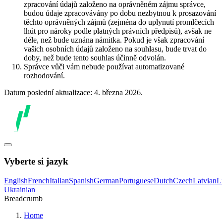
zpracování údajů založeno na oprávněném zájmu správce,
budou údaje zpracovávány po dobu nezbytnou k prosazování
těchto oprávněných zájmů (zejména do uplynutí promlčecích
lhůt pro nároky podle platných právních předpisů), avšak ne
déle, než bude uznána námitka. Pokud je však zpracování
vašich osobních údajů založeno na souhlasu, bude trvat do
doby, než bude tento souhlas účinně odvolán.
Správce vůči vám nebude používat automatizované
rozhodování.
Datum poslední aktualizace: 4. března 2026.
Vyberte si jazyk
English
French
Italian
Spanish
German
Portuguese
Dutch
Czech
Latvian
L
Ukrainian
Breadcrumb
Home