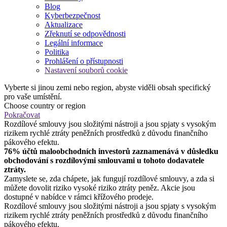
Blog
Kyberbezpečnost
Aktualizace
Zřeknutí se odpovědnosti
Legální informace
Politika
Prohlášení o přístupnosti
Nastavení souborů cookie
Vyberte si jinou zemi nebo region, abyste viděli obsah specifický
pro vaše umístění.
Choose country or region
Pokračovat
Rozdílové smlouvy jsou složitými nástroji a jsou spjaty s vysokým
rizikem rychlé ztráty peněžních prostředků z důvodu finančního
pákového efektu.
76% účtů maloobchodních investorů zaznamenává v důsledku
obchodování s rozdílovými smlouvami u tohoto dodavatele
ztráty.
Zamyslete se, zda chápete, jak fungují rozdílové smlouvy, a zda si
můžete dovolit riziko vysoké riziko ztráty peněz. Akcie jsou
dostupné v nabídce v rámci křížového prodeje.
Rozdílové smlouvy jsou složitými nástroji a jsou spjaty s vysokým
rizikem rychlé ztráty peněžních prostředků z důvodu finančního
pákového efektu.