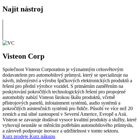
Najít nástroj
Visteon Corp
Společnost Visteon Corporation je významným celosvětovým
dodavatelem pro automobilový průmysl, který se specializuje na
návrh, inženýrství a výrobu špičkových elektronických produktů a
řešení pro přední výrobce vozidel. S primárním zaměřením na
poskytování pokročilých technologických řešení pro propojené
automobily nabízí Visteon širokou škálu produktů, včetně
přístrojových panelů, infotainment systémů, audio systémů a
pokročilých asistenčních systémů pro řidiče. Působí ve více než 20
zemích a má silné zastoupení v Severní Americe, Evropě a Asii.
Visteon se zavazuje dodávat vysoce kvalitní produkty a služby, které
vyhovují neustále se měnícím potřebám automobilového průmyslu,
a zároveň podporuje inovace a udržitelnost v tomto sektoru.
Kurz prodeje
Kurz nákupu