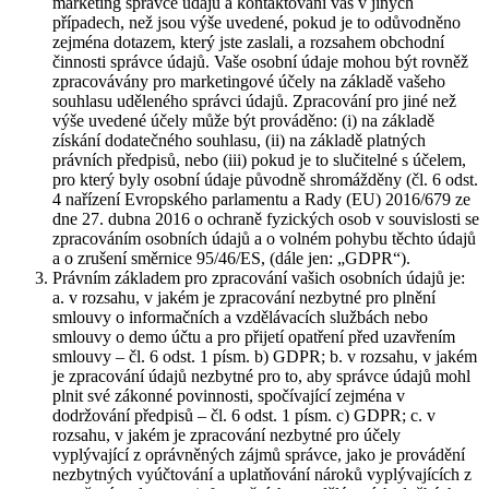
marketing správce údajů a kontaktování vás v jiných
případech, než jsou výše uvedené, pokud je to odůvodněno
zejména dotazem, který jste zaslali, a rozsahem obchodní
činnosti správce údajů. Vaše osobní údaje mohou být rovněž
zpracovávány pro marketingové účely na základě vašeho
souhlasu uděleného správci údajů. Zpracování pro jiné než
výše uvedené účely může být prováděno: (i) na základě
získání dodatečného souhlasu, (ii) na základě platných
právních předpisů, nebo (iii) pokud je to slučitelné s účelem,
pro který byly osobní údaje původně shromážděny (čl. 6 odst.
4 nařízení Evropského parlamentu a Rady (EU) 2016/679 ze
dne 27. dubna 2016 o ochraně fyzických osob v souvislosti se
zpracováním osobních údajů a o volném pohybu těchto údajů
a o zrušení směrnice 95/46/ES, (dále jen: „GDPR“).
Právním základem pro zpracování vašich osobních údajů je:
a. v rozsahu, v jakém je zpracování nezbytné pro plnění
smlouvy o informačních a vzdělávacích službách nebo
smlouvy o demo účtu a pro přijetí opatření před uzavřením
smlouvy – čl. 6 odst. 1 písm. b) GDPR; b. v rozsahu, v jakém
je zpracování údajů nezbytné pro to, aby správce údajů mohl
plnit své zákonné povinnosti, spočívající zejména v
dodržování předpisů – čl. 6 odst. 1 písm. c) GDPR; c. v
rozsahu, v jakém je zpracování nezbytné pro účely
vyplývající z oprávněných zájmů správce, jako je provádění
nezbytných vyúčtování a uplatňování nároků vyplývajících z