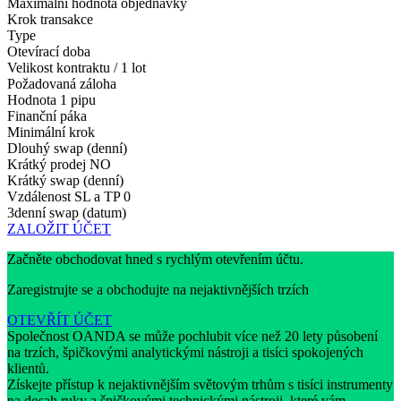
Maximální hodnota objednávky
Krok transakce
Type
Otevírací doba
Velikost kontraktu / 1 lot
Požadovaná záloha
Hodnota 1 pipu
Finanční páka
Minimální krok
Dlouhý swap (denní)
Krátký prodej
NO
Krátký swap (denní)
Vzdálenost SL a TP
0
3denní swap (datum)
ZALOŽIT ÚČET
Začněte obchodovat hned s rychlým otevřením účtu.
Zaregistrujte se a obchodujte na nejaktivnějších trzích
OTEVŘÍT ÚČET
Společnost OANDA se může pochlubit více než 20 lety působení
na trzích, špičkovými analytickými nástroji a tisíci spokojených
klientů.
Získejte přístup k nejaktivnějším světovým trhům s tisíci instrumenty
na dosah ruky a špičkovými technickými nástroji, které vám