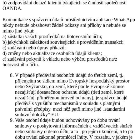
b) zodpovídání dotazů klientů týkajících se činnosti společnosti
OANDA.
Komunikace s správcem údajů prostřednictvím aplikace WhatsApp
nikdy nebude obsahovat žádné odkazy ani přílohy a nebude se
mimo jiné týkat:
a) zůstatku vašich prostředků na hotovostním účtu;
b) jakýchkoli záležitostí souvisejících s prováděním transakcí;
c) zadávání nebo úprav příkazů;
d) změny nebo aktualizace osobních údajů klienta;
e) zadávání pokynů k vkladu nebo výběru prostředků na/z
hotovostního účtu.
V případě předávání osobních údajů do třetích zemí, tj.
příjemcům se sídlem mimo Evropský hospodářský prostor
nebo Švýcarsko, do zemí, které podle Evropské komise
nezajišťují dostatečnou ochranu údajů (třetí země, které
nezajišťují přiměřenou úroveň ochrany), je správce údajů
předává s využitím mechanismů v souladu s platnými
právními předpisy, mezi něž patří mimo jiné „standardní
smluvní doložky“ EU.
Vaše osobní údaje budou uchovávány po dobu trvání
smlouvy o poskytování informačních a vzdělávacích služeb
nebo smlouvy o demo účtu, a to i po jejím ukončení, a to po
dobu trvání zákonné promlčecí lhůty. V rozsahu, v jakém je