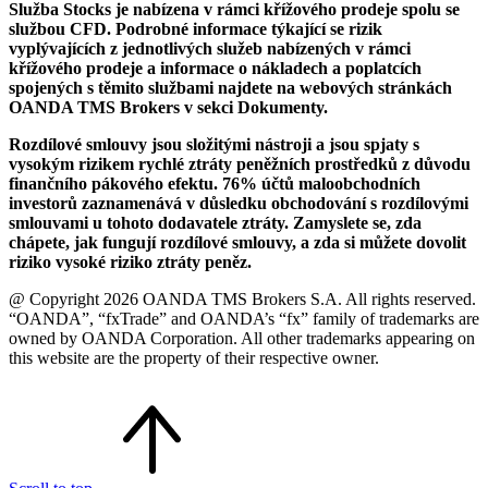
Služba Stocks je nabízena v rámci křížového prodeje spolu se
službou CFD. Podrobné informace týkající se rizik
vyplývajících z jednotlivých služeb nabízených v rámci
křížového prodeje a informace o nákladech a poplatcích
spojených s těmito službami najdete na webových stránkách
OANDA TMS Brokers v sekci Dokumenty.
Rozdílové smlouvy jsou složitými nástroji a jsou spjaty s
vysokým rizikem rychlé ztráty peněžních prostředků z důvodu
finančního pákového efektu. 76% účtů maloobchodních
investorů zaznamenává v důsledku obchodování s rozdílovými
smlouvami u tohoto dodavatele ztráty. Zamyslete se, zda
chápete, jak fungují rozdílové smlouvy, a zda si můžete dovolit
riziko vysoké riziko ztráty peněz.
@ Copyright 2026 OANDA TMS Brokers S.A. All rights reserved.
“OANDA”, “fxTrade” and OANDA’s “fx” family of trademarks are
owned by OANDA Corporation. All other trademarks appearing on
this website are the property of their respective owner.