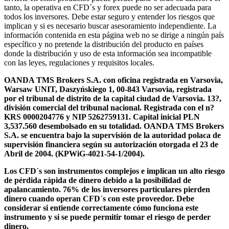
tanto, la operativa en CFD´s y forex puede no ser adecuada para
todos los inversores. Debe estar seguro y entender los riesgos que
implican y si es necesario buscar asesoramiento independiente. La
información contenida en esta página web no se dirige a ningún país
específico y no pretende la distribución del producto en países
donde la distribución y uso de esta información sea incompatible
con las leyes, regulaciones y requisitos locales.
OANDA TMS Brokers S.A. con oficina registrada en Varsovia,
Warsaw UNIT, Daszyńskiego 1, 00-843 Varsovia, registrada
por el tribunal de distrito de la capital ciudad de Varsovia. 13?,
división comercial del tribunal nacional. Registrada con el n?
KRS 0000204776 y NIP 5262759131. Capital inicial PLN
3,537.560 desembolsado en su totalidad. OANDA TMS Brokers
S.A. se encuentra bajo la supervisión de la autoridad polaca de
supervisión financiera según su autorización otorgada el 23 de
Abril de 2004. (KPWiG-4021-54-1/2004).
Los CFD´s son instrumentos complejos e implican un alto riesgo
de pérdida rápida de dinero debido a la posibilidad de
apalancamiento. 76% de los inversores particulares pierden
dinero cuando operan CFD´s con este proveedor. Debe
considerar si entiende correctamente cómo funciona este
instrumento y si se puede permitir tomar el riesgo de perder
dinero.