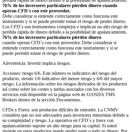
perdida rápida de dinero debido a la posibilidad de apalancamiento.
76% de los inversores particulares pierden dinero cuando
operan CFD´s con este proveedor.
Debe considerar si entiende correctamente como funciona este
instrumento y si se puede permitir tomar el riesgo de perder dinero.
Los CFD´s son instrumentos complejos e implican un alto riesgo de
perdida rápida de dinero debido a la posibilidad de apalancamiento.
76% de los inversores particulares pierden dinero
cuando operan CFD´s con este proveedor. Debe considerar si
entiende correctamente como funciona este instrumento y si se
puede permitir tomar el riesgo de perder dinero.
Advertencia: Invertir implica riesgos.
Acciones: riesgo 6/6. Este número es indicativo del riesgo del
producto, siendo 1/6 indicativo del menor riesgo y 6/6 del mayor
riesgo. La información sobre los riesgos derivados de los productos
así como sobre los costes y tarifas asociados con los diversos
servicios está disponible en la página web de OANDA TMS
Brokers dentro de la sección Documentos.
CFDs y Forex: son productos difíciles de entender. La CNMV
considera que no son adecuados para inversores minoristas debido a
su complejidad y riesgo. La operativa en CFD´s y forex con
apalancamiento supone un alto riesgo para su capital. Si usted
invierte en estos productos puede perder parte o todo su dinero. Por