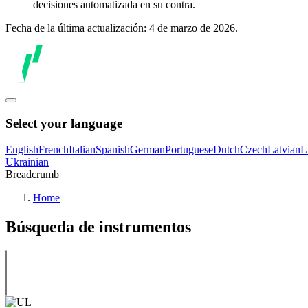
decisiones automatizada en su contra.
Fecha de la última actualización: 4 de marzo de 2026.
Select your language
English
French
Italian
Spanish
German
Portuguese
Dutch
Czech
Latvian
L
Ukrainian
Breadcrumb
Home
Búsqueda de instrumentos