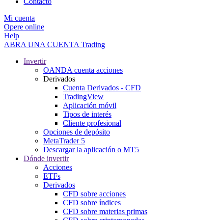
Contacto
Mi cuenta
Opere online
Help
ABRA UNA CUENTA
Trading
Invertir
OANDA cuenta acciones
Derivados
Cuenta Derivados - CFD
TradingView
Aplicación móvil
Tipos de interés
Cliente profesional
Opciones de depósito
MetaTrader 5
Descargar la aplicación o MT5
Dónde invertir
Acciones
ETFs
Derivados
CFD sobre acciones
CFD sobre índices
CFD sobre materias primas