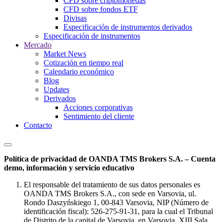
CFD sobre criptomonedas
CFD sobre fondos ETF
Divisas
Especificación de instrumentos derivados
Especificación de instrumentos
Mercado
Market News
Cotización en tiempo real
Calendario económico
Blog
Updates
Derivados
Acciones corporativas
Sentimiento del cliente
Contacto
Política de privacidad de OANDA TMS Brokers S.A. – Cuenta
demo, información y servicio educativo
El responsable del tratamiento de sus datos personales es
OANDA TMS Brokers S.A., con sede en Varsovia, ul.
Rondo Daszyńskiego 1, 00-843 Varsovia, NIP (Número de
identificación fiscal): 526-275-91-31, para la cual el Tribunal
de Distrito de la capital de Varsovia, en Varsovia, XIII Sala