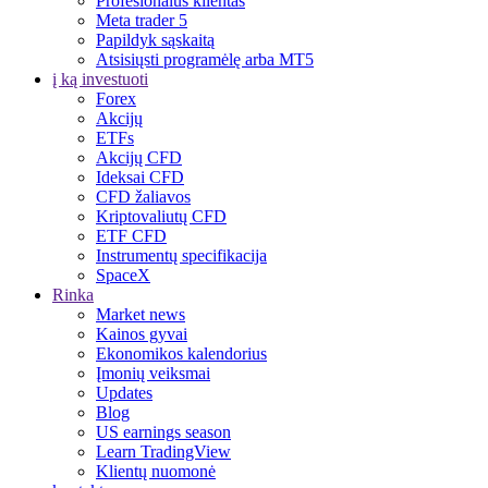
Profesionalus klientas
Meta trader 5
Papildyk sąskaitą
Atsisiųsti programėlę arba MT5
į ką investuoti
Forex
Akcijų
ETFs
Akcijų CFD
Ideksai CFD
CFD žaliavos
Kriptovaliutų CFD
ETF CFD
Instrumentų specifikacija
SpaceX
Rinka
Market news
Kainos gyvai
Ekonomikos kalendorius
Įmonių veiksmai
Updates
Blog
US earnings season
Learn TradingView
Klientų nuomonė