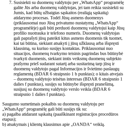
Susisiekti su duomenų valdytoju per „WhatsApp“ programėlę
galite Jūs arba duomenų valdytojas, jei tam reikia susisiekti su
Jumis, kad būtų užbaigtas sąskaitos (realiąją sąskaitą)
atidarymo procesas. Todėl Jūsų asmens duomenys
(priklausomai nuo Jūsų privatumo nustatymų „WhatsApp“
programėlėje) gali būti perduoti duomenų valdytojui kaip Jūsų
profilio nuotrauka ir telefono numeris. Duomenų valdytojas
gali paprašyti jūsų pateikti kitus asmens duomenis tik tuomet,
kai tai būtina, siekiant atsakyti į jūsų užklausą arba išspręsti
klausimą, su kuriuo susijęs kontaktas. Priklausomai nuo
situacijos, duomenų tvarkymo teisinis pagrindas bus būtinybė
tvarkyti duomenis, siekiant imtis veiksmų duomenų subjekto
prašymu prieš sudarant sutartį arba susitarimą tarp jūsų ir
duomenų valdytojo pagal Informacijos ir švietimo paslaugų
reglamentą (BDAR 6 straipsnio 1 b punktas); o kitais atvejais
– duomenų valdytojo teisėtas interesas (BDAR 6 straipsnio 1
dalies f punktas), susijęs su būtinybe išspręsti pranešimą,
susijusį su duomenų valdytojo verslo veikla (BDAR 6
straipsnio 1 dalies f punktas).
Saugumo sumetimais pokalbis su duomenų valdytoju per
„WhatsApp“ programėlę gali būti susijęs tik su:
a) pagalba atidarant sąskaitą (paaiškinant registracijos procedūros
etapus);
b) atsakymais į klientų klausimus apie „OANDA“ veiklą.