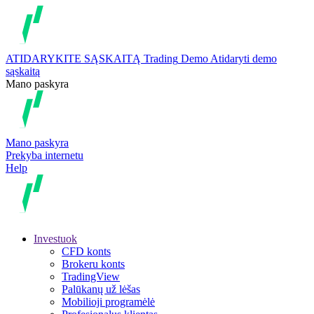
ATIDARYKITE SĄSKAITĄ
Trading
Demo
Atidaryti demo
sąskaitą
Mano paskyra
Mano paskyra
Prekyba internetu
Help
Investuok
CFD konts
Brokeru konts
TradingView
Palūkanų už lėšas
Mobilioji programėlė