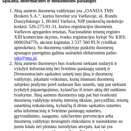
sąskaita, informacinės ir mokomosios paslaugos
Jūsų asmens duomenų valdytojas yra „OANDA TMS
Brokers S.A.“, kurios buveinė yra Varšuvoje, ul. Rondo
Daszyńskiego 1, 00-843 Varšuva, NIP (mokesčių mokėtojo
kodas): 526-275-91-31, kurios registracijos duomenis
Varšuvos apygardos teismas, Nacionalinio teismų registro
XIII komercinis skyrius, tvarko registracijos byloje Nr. KRS:
0000204776, akcinis kapitalas 3 537 560 PLN (visiškai
apmokėtas). Su duomenų valdytojo paskirtu duomenų
apsaugos pareigūnu galima susisiekti elektroniniu paštu:
odo@tms.pl
.
Jūsų asmens duomenys bus tvarkomi siekiant sudaryti ir
vykdyti Informacinių bei švietimo paslaugų sutartį ir
Demonstracinės sąskaitos sutartį tarp jūsų ir duomenų
valdytojo, įskaitant veiksmus, kurių imamasi duomenų
subjekto prašymu prieš sudarant šias sutartis, taip pat siekiant
įvykdyti įsipareigojimus, kylančius iš teisės aktų dėl sutikimo
tvarkymo. Jūsų asmens duomenys taip pat bus tvarkomi
duomenų valdytojo teisėtų interesų tikslais, pavyzdžiui, teisėtų
sutartinių reikalavimų, kylančių iš demo sąskaitos sutarties
arba informacinių ir švietimo paslaugų sutarties,
įgyvendinimo, saugumo, sukčiavimo prevencijos arba
duomenų valdytojo tiesioginės rinkodaros ir susisiekimo su
jumis kitais nei pirmiau nurodytais atvejais, kai tai yra