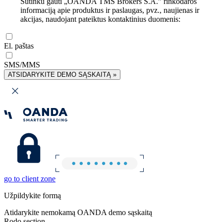
Sutinku gauti „OANDA TMS Brokers S.A.” rinkodaros
informaciją apie produktus ir paslaugas, pvz., naujienas ir
akcijas, naudojant pateiktus kontaktinius duomenis:
El. paštas
SMS/MMS
ATSIDARYKITE DEMO SĄSKAITĄ »
go to client zone
Užpildykite formą
Atidarykite nemokamą OANDA demo sąskaitą
Rodo section