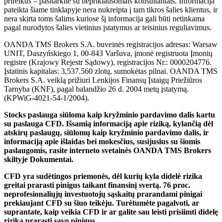
prireikus – pasitarkite su nepriklausomais konsultantais. Informacija
pateikta šiame tinklapyje nera nukreipta į tam tikros šalies klientus, ir
nera skirta toms šalims kuriose šį informacija gali būti netinkama
pagal nurodytos šalies vietinius įstatymus ar teisinius reguliavimus.
OANDA TMS Brokers S.A. buveinės registracijos adresas: Warsaw
UNIT, Daszyńskiego 1, 00-843 Varšuva, įmonė registruota Įmonių
registre (Krajowy Rejestr Sądowy), registracijos Nr.: 0000204776.
Įstatinis kapitalas: 3,537.560 zlotų, sumokėtas pilnai. OANDA TMS
Brokers S.A. veiklą prižiuri Lenkijos Finansų Įstaigų Priežiūros
Tarnyba (KNF), pagal balandžio 26 d. 2004 metų įstatymą.
(KPWiG-4021-54-1/2004).
Stocks paslauga siūloma kaip kryžminio pardavimo dalis kartu
su paslauga CFD. Išsamią informaciją apie riziką, kylančią dėl
atskirų paslaugų, siūlomų kaip kryžminio pardavimo dalis, ir
informaciją apie išlaidas bei mokesčius, susijusius su šiomis
paslaugomis, rasite interneto svetainės OANDA TMS Brokers
skiltyje Dokumentai.
CFD yra sudėtingos priemonės, dėl kurių kyla didelė rizika
greitai prarasti pinigus taikant finansinį svertą. 76 proc.
neprofesionaliųjų investuotojų sąskaitų prarandami pinigai
prekiaujant CFD su šiuo teikėju. Turėtumėte pagalvoti, ar
suprantate, kaip veikia CFD ir ar galite sau leisti prisiimti didelę
riziką prarasti savo pinigus.