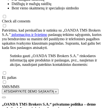
Didžiųjų ir mažųjų raidžių
Bent vieno skaitmenų ir specialiojo simbolio
Check all consents
Patvirtinu, kad perskaičiau ir sutinku su „OANDA TMS Brokers
S.A.”
informacijos ir švietimo
paslaugų teikimo sąlygomis, kurios
yra bendravimo su manimi dėl pasiūlymo ir telefoninės pagalbos
sąskaitos tvarkymo klausimais pagrindas. Suprantu, kad galiu bet
kada šios paslaugos atsisakyti.
Sutinku gauti „OANDA TMS Brokers S.A.” rinkodaros
informaciją apie produktus ir paslaugas, pvz., naujienas ir
akcijas, naudojant pateiktus kontaktinius duomenis:
El. paštas
SMS/MMS
ATSIDARYKITE DEMO SĄSKAITĄ »
„OANDA TMS Brokers S.A.“ privatumo politika – demo