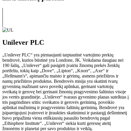
Unilever PLC
„Unilever PLC“ yra pirmaujanti tarptautinė vartojimo prekių
bendrovė, kurios būstinė yra Londone, JK. Veikdama daugiau nei
190 šalių, „Unilever“ gali pasigirti įvairiu žinomų prekės ženklų
portfeliu, tokių kaip „Dove“, „Lipton“, „Knorr“, „Axe“ ir
„Hellmann's“, apimančiu maisto ir gėrimų, asmens priežiūros ir
namų priežiūros produktus. Bendrovės misija yra skatinti tvarų
gyvenimą mažinant savo poveikį aplinkai, gerinant vartotojų
sveikatą ir gerovę bei gerinant žmonių pragyvenimo šaltinius visoje
jos vertės grandinėje. „Unilever“ tvaraus gyvenimo planas sutelktas į
tris pagrindines sritis: sveikatos ir gerovės gerinimą, poveikio
aplinkai mažinimą ir pragyvenimo šaltinių gerinimą. Bendrovė yra
įsipareigojusi įvairovei ir įtraukties skatinimui ir pastarąjį dešimtmetį
buvo pripažinta viena etiškiausių pasaulio bendrovių pagal
„Ethisphere Institute“. „Unilever“ siekia kurti geresnę ateitį
žmonėms ir planetai per savo produktus ir veiklą.