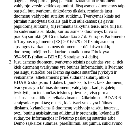
pagrįsta, visų pirma, jūsų pateiktu užklausimu ir duomenų
valdytojo verslo veiklos apimtimi. Jūsų asmens duomenys taip
pat gali būti tvarkomi rinkodaros tikslais, remiantis jūsų
duomenų valdytojui suteiktu sutikimu. Tvarkymas kitais nei
pirmiau nurodytais tikslais gali būti atliekamas: (i) gavus
papildomą sutikimą, (ii) remiantis taikytina teise, arba (iii) kai
tai suderinama su tikslu, kuriuo asmens duomenys buvo iš
pradžių surinkti (2016 m. balandžio 27 d. Europos Parlamento
ir Tarybos reglamento (ES) 2016/679 dėl fizinių asmenų
apsaugos tvarkant asmens duomenis ir dėl laisvo tokių
duomenų judėjimo bei kuriuo panaikinama Direktyva
95/46/EB (toliau – BDAR) 6 straipsnio 4 dalis).
Jūsų asmens duomenų tvarkymo teisinis pagrindas yra: a. tiek,
kiek duomenų tvarkymas yra būtinas Informacinių ir švietimo
paslaugų sutarčiai bei Demo sąskaitos sutarčiai įvykdyti ir
veiksmams, atliekamiems prieš sudarant sutartį, atlikti –
BDAR 6 straipsnio 1 dalies b punktas; b. tiek, kiek duomenų
tvarkymas yra būtinas duomenų valdytojui, kad jis galėtų
įvykdyti jam tenkančias teisines prievoles, visų pirma
susijusias su atitikties reikalavimams užtikrinimu – BDAR 6
straipsnio c punktas; c. tiek, kiek tvarkymas yra būtinas
tikslams, kylančiems iš duomenų valdytojo teisėtų interesų,
pvz., būtinų atsiskaitymų atlikimui ir pretenzijų, kylančių iš
sudarytos Informacijos ir švietimo paslaugų sutarties arba
Demo sąskaitos sutarties, pareiškimui, saugumui, sukčiavimo