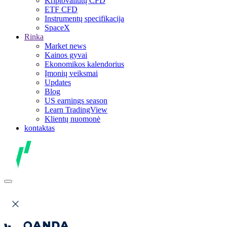
Kriptovaliutų CFD
ETF CFD
Instrumentų specifikacija
SpaceX
Rinka
Market news
Kainos gyvai
Ekonomikos kalendorius
Įmonių veiksmai
Updates
Blog
US earnings season
Learn TradingView
Klientų nuomonė
kontaktas