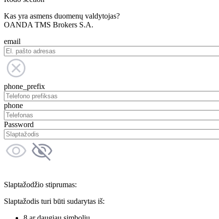
Kas yra asmens duomenų valdytojas?
OANDA TMS Brokers S.A.
email
phone_prefix
phone
Password
Slaptažodžio stiprumas:
Slaptažodis turi būti sudarytas iš:
8 ar daugiau simbolių