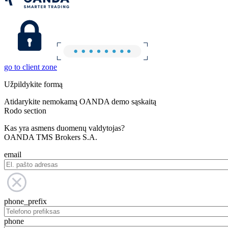
go to client zone
Užpildykite formą
Atidarykite nemokamą OANDA demo sąskaitą
Rodo section
Kas yra asmens duomenų valdytojas?
OANDA TMS Brokers S.A.
email
phone_prefix
phone