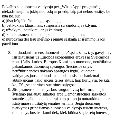
Pokalbis su duomenų valdytoju per „WhatsApp“ programėlę
niekada neapims jokių nuorodų ar priedų, taip pat nebus susijęs, be
kita ko, su:
a) jūsų lėšų likučiu pinigų sąskaitoje;
b) bet kokiais klausimais, susijusiais su sandorių vykdymu;
c) užsakymų pateikimu ar jų keitimu;
d) kliento asmens duomenų keitimu ar atnaujinimu;
e) nurodymų dėl lėšų įnešimo į pinigų sąskaitą ar išėmimo iš jos
pateikimu.
Perduodant asmens duomenis į trečiąsias šalis, t. y. gavėjams,
įsisteigusiems už Europos ekonominės erdvės ar Šveicarijos
ribų, į šalis, kurios, Europos Komisijos nuomone, neužtikrina
pakankamos duomenų apsaugos (trečiosios šalys,
neužtikrinančios tinkamo apsaugos lygio), duomenų
valdytojas juos perduoda naudodamasis mechanizmais,
atitinkančiais galiojančius teisės aktus, tarp kurių yra, be kita
ko, ES „standartinės sutartinės sąlygos“.
Jūsų asmens duomenys bus saugomi visą Informacinių ir
švietimo paslaugų sutarties arba Demonstracinės sąskaitos
sutarties galiojimo laikotarpį, taip pat po jų nutraukimo – per
įstatymuose nustatytą senaties terminą. Jeigu duomenų
tvarkymas grindžiamas duomenų valdytojo teisėtu interesu,
duomenys bus tvarkomi tiek, kiek būtina šių teisėtų interesų