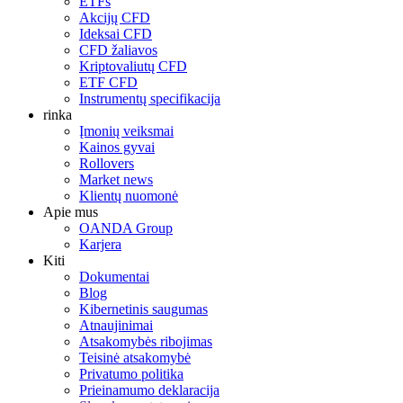
ETFs
Akcijų CFD
Ideksai CFD
CFD žaliavos
Kriptovaliutų CFD
ETF CFD
Instrumentų specifikacija
rinka
Įmonių veiksmai
Kainos gyvai
Rollovers
Market news
Klientų nuomonė
Apie mus
OANDA Group
Karjera
Kiti
Dokumentai
Blog
Kibernetinis saugumas
Atnaujinimai
Atsakomybės ribojimas
Teisinė atsakomybė
Privatumo politika
Prieinamumo deklaracija