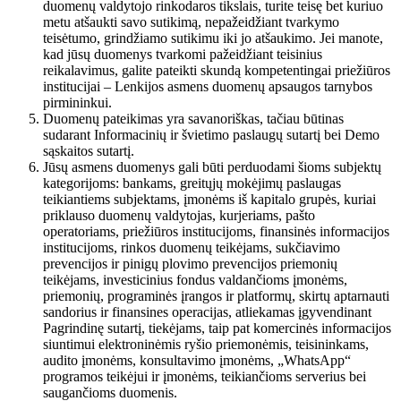
duomenų valdytojo rinkodaros tikslais, turite teisę bet kuriuo
metu atšaukti savo sutikimą, nepažeidžiant tvarkymo
teisėtumo, grindžiamo sutikimu iki jo atšaukimo. Jei manote,
kad jūsų duomenys tvarkomi pažeidžiant teisinius
reikalavimus, galite pateikti skundą kompetentingai priežiūros
institucijai – Lenkijos asmens duomenų apsaugos tarnybos
pirmininkui.
Duomenų pateikimas yra savanoriškas, tačiau būtinas
sudarant Informacinių ir švietimo paslaugų sutartį bei Demo
sąskaitos sutartį.
Jūsų asmens duomenys gali būti perduodami šioms subjektų
kategorijoms: bankams, greitųjų mokėjimų paslaugas
teikiantiems subjektams, įmonėms iš kapitalo grupės, kuriai
priklauso duomenų valdytojas, kurjeriams, pašto
operatoriams, priežiūros institucijoms, finansinės informacijos
institucijoms, rinkos duomenų teikėjams, sukčiavimo
prevencijos ir pinigų plovimo prevencijos priemonių
teikėjams, investicinius fondus valdančioms įmonėms,
priemonių, programinės įrangos ir platformų, skirtų aptarnauti
sandorius ir finansines operacijas, atliekamas įgyvendinant
Pagrindinę sutartį, tiekėjams, taip pat komercinės informacijos
siuntimui elektroninėmis ryšio priemonėmis, teisininkams,
audito įmonėms, konsultavimo įmonėms, „WhatsApp“
programos teikėjui ir įmonėms, teikiančioms serverius bei
saugančioms duomenis.