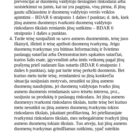
prevencijai ar duomenų valdytojo tiesioginei rinkodarai arba
susisiekimui su jumis, kai tai yra pagrįsta, visų pirma, iš jūsų
gautu užklausimu ir duomenų valdytojo verslo veiklos
apimtimi – BDAR 6 straipsnio 1 dalies f punktas; d. tiek, kiek
jūsų asmens duomenys tvarkomi duomenų valdytojo
rinkodaros tikslais remiantis jūsų sutikimu – BDAR 6
straipsnio 1 dalies a punktas.
Turite teisę susipažinti su savo asmens duomenimis, teisę juos
ištaisyti, ištrinti ir teisę apriboti duomenų tvarkymą. Jeigu
duomenų tvarkymas yra būtinas Informacinių ir švietimo
paslaugų sutarčiai arba Demonstracinės sąskaitos sutarčiai,
kurios šalis esate, įgyvendinti arba imtis veiksmų pagal jūsų
prašymą prieš sudarant šias sutartis (BDAR 6 straipsnio 1
dalies b punktas), taip pat turite teisę perkelti duomenis. Bet
kuriuo metu turite teisę, remdamiesi su jūsų konkrečia
situacija susijusiais motyvais, nesutikti su jūsų asmens
duomenų naudojimu, jei duomenų valdytojas tvarko jūsų
asmens duomenis remdamasis savo teisėtu interesu, pvz.,
susijusiu su produktų ir paslaugų rinkodara. Jei jūsų asmens
duomenys tvarkomi rinkodaros tikslais, turite teisę bet kuriuo
metu nesutikti su jūsų asmens duomenų tvarkymu tokios
rinkodaros tikslais, įskaitant profiliavimą. Jei prieštaraujate
tvarkymui rinkodaros tikslais, mes nebegalėsime tvarkyti jūsų
asmens duomenų tokiais tikslais. Tuo atveju, kai jūsų asmens
duomenų tvarkymas grindžiamas sutikimu, ypač suteiktu