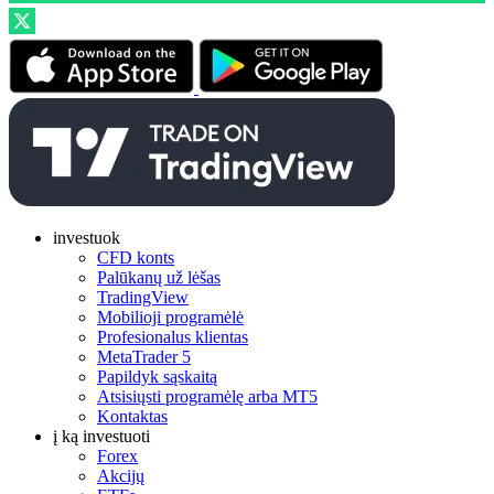
investuok
CFD konts
Palūkanų už lėšas
TradingView
Mobilioji programėlė
Profesionalus klientas
MetaTrader 5
Papildyk sąskaitą
Atsisiųsti programėlę arba MT5
Kontaktas
į ką investuoti
Forex
Akcijų