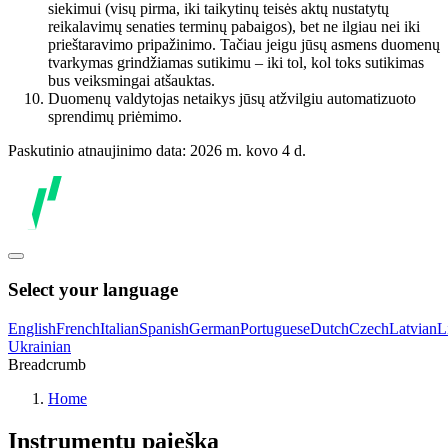
siekimui (visų pirma, iki taikytinų teisės aktų nustatytų
reikalavimų senaties terminų pabaigos), bet ne ilgiau nei iki
prieštaravimo pripažinimo. Tačiau jeigu jūsų asmens duomenų
tvarkymas grindžiamas sutikimu – iki tol, kol toks sutikimas
bus veiksmingai atšauktas.
Duomenų valdytojas netaikys jūsų atžvilgiu automatizuoto
sprendimų priėmimo.
Paskutinio atnaujinimo data: 2026 m. kovo 4 d.
Select your language
English
French
Italian
Spanish
German
Portuguese
Dutch
Czech
Latvian
L
Ukrainian
Breadcrumb
Home
Instrumentų paieška