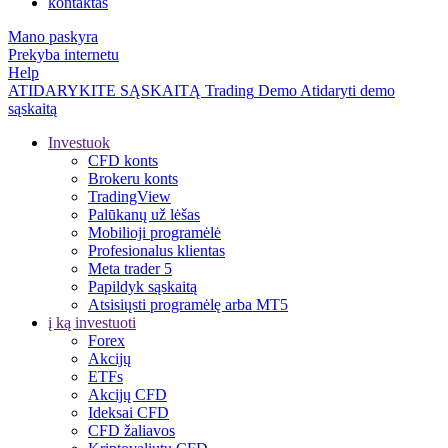
kontaktas
Mano paskyra
Prekyba internetu
Help
ATIDARYKITE SĄSKAITĄ
Trading
Demo
Atidaryti demo
sąskaitą
Investuok
CFD konts
Brokeru konts
TradingView
Palūkanų už lėšas
Mobilioji programėlė
Profesionalus klientas
Meta trader 5
Papildyk sąskaitą
Atsisiųsti programėlę arba MT5
į ką investuoti
Forex
Akcijų
ETFs
Akcijų CFD
Ideksai CFD
CFD žaliavos