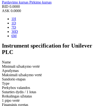
Pardavimo kursas
Pirkimo kursas
BID
0.0000
ASK
0.0000
1H
1D
7D
30D
6M
Instrument specification for Unilever
PLC
Name
Minimali užsakymo vertė
Aprašymas
Maksimali užsakymo vertė
Sandorio etapas
Type
Prekybos valandos
Sutarties dydis / 1 lotas
Reikalingas užstatas
1 pipo vertė
Finansinis svertas