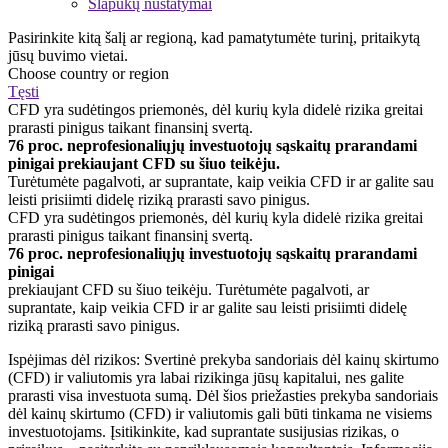
Slapukų nustatymai
Pasirinkite kitą šalį ar regioną, kad pamatytumėte turinį, pritaikytą
jūsų buvimo vietai.
Choose country or region
Tęsti
CFD yra sudėtingos priemonės, dėl kurių kyla didelė rizika greitai
prarasti pinigus taikant finansinį svertą.
76 proc. neprofesionaliųjų investuotojų sąskaitų prarandami
pinigai prekiaujant CFD su šiuo teikėju.
Turėtumėte pagalvoti, ar suprantate, kaip veikia CFD ir ar galite sau
leisti prisiimti didelę riziką prarasti savo pinigus.
CFD yra sudėtingos priemonės, dėl kurių kyla didelė rizika greitai
prarasti pinigus taikant finansinį svertą.
76 proc. neprofesionaliųjų investuotojų sąskaitų prarandami
pinigai
prekiaujant CFD su šiuo teikėju. Turėtumėte pagalvoti, ar
suprantate, kaip veikia CFD ir ar galite sau leisti prisiimti didelę
riziką prarasti savo pinigus.
Ispėjimas dėl rizikos: Svertinė prekyba sandoriais dėl kainų skirtumo
(CFD) ir valiutomis yra labai rizikinga jūsų kapitalui, nes galite
prarasti visa investuota sumą. Dėl šios priežasties prekyba sandoriais
dėl kainų skirtumo (CFD) ir valiutomis gali būti tinkama ne visiems
investuotojams. Įsitikinkite, kad suprantate susijusias rizikas, o