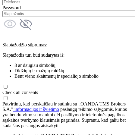
Password
Slaptažodžio stiprumas:
Slaptažodis turi būti sudarytas iš:
8 ar daugiau simbolių
Didžiųjų ir mažųjų raidžių
Bent vieno skaitmenų ir specialiojo simbolio
Check all consents
Patvirtinu, kad perskaičiau ir sutinku su „OANDA TMS Brokers
S.A.”
informacijos ir švietimo
paslaugų teikimo sąlygomis, kurios
yra bendravimo su manimi dėl pasiūlymo ir telefoninės pagalbos
sąskaitos tvarkymo klausimais pagrindas. Suprantu, kad galiu bet
kada šios paslaugos atsisakyti.