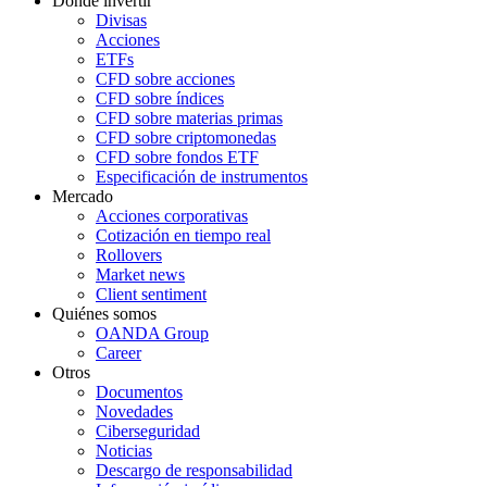
Dónde invertir
Divisas
Acciones
ETFs
CFD sobre acciones
CFD sobre índices
CFD sobre materias primas
CFD sobre criptomonedas
CFD sobre fondos ETF
Especificación de instrumentos
Mercado
Acciones corporativas
Cotización en tiempo real
Rollovers
Market news
Client sentiment
Quiénes somos
OANDA Group
Career
Otros
Documentos
Novedades
Ciberseguridad
Noticias
Descargo de responsabilidad