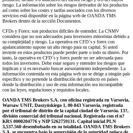
riesgo. La información sobre los riesgos derivados de los productos
así como sobre los costes y tarifas asociados con los diversos
servicios está disponible en la página web de OANDA TMS
Brokers dentro de la sección Documentos.
CFDs y Forex: son productos difíciles de entender. La CNMV
considera que no son adecuados para inversores minoristas debido a
su complejidad y riesgo. La operativa en CFD´s y forex con
apalancamiento supone un alto riesgo para su capital. Si usted
invierte en estos productos puede perder parte o todo su dinero. Por
tanto, la operativa en CFD´s y forex puede no ser adecuada para
todos los inversores. Debe estar seguro y entender los riesgos que
implican y si es necesario buscar asesoramiento independiente. La
información contenida en esta página web no se dirige a ningún país
específico y no pretende la distribución del producto en países
donde la distribución y uso de esta información sea incompatible
con las leyes, regulaciones y requisitos locales.
OANDA TMS Brokers S.A. con oficina registrada en Varsovia,
Warsaw UNIT, Daszyńskiego 1, 00-843 Varsovia, registrada
por el tribunal de distrito de la capital ciudad de Varsovia. 13?,
división comercial del tribunal nacional. Registrada con el n?
KRS 0000204776 y NIP 5262759131. Capital inicial PLN
3,537.560 desembolsado en su totalidad. OANDA TMS Brokers
S.A. se encuentra bajo la supervisión de la autoridad polaca de