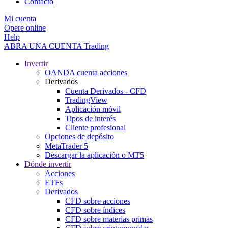
Contacto
Mi cuenta
Opere online
Help
ABRA UNA CUENTA
Trading
Invertir
OANDA cuenta acciones
Derivados
Cuenta Derivados - CFD
TradingView
Aplicación móvil
Tipos de interés
Cliente profesional
Opciones de depósito
MetaTrader 5
Descargar la aplicación o MT5
Dónde invertir
Acciones
ETFs
Derivados
CFD sobre acciones
CFD sobre índices
CFD sobre materias primas