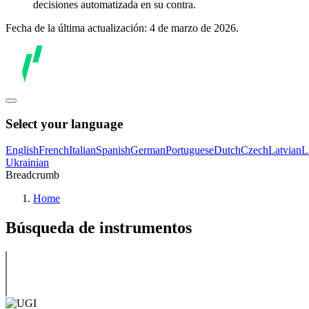
decisiones automatizada en su contra.
Fecha de la última actualización: 4 de marzo de 2026.
Select your language
English
French
Italian
Spanish
German
Portuguese
Dutch
Czech
Latvian
L
Ukrainian
Breadcrumb
Home
Búsqueda de instrumentos