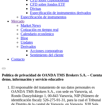
CFD sobre criptomonedas
CFD sobre fondos ETF
Divisas
Especificación de instrumentos derivados
Especificación de instrumentos
Mercado
Market News
Cotización en tiempo real
Calendario económico
Blog
Updates
Derivados
Acciones corporativas
Sentimiento del cliente
Contacto
Política de privacidad de OANDA TMS Brokers S.A. – Cuenta
demo, información y servicio educativo
El responsable del tratamiento de sus datos personales es
OANDA TMS Brokers S.A., con sede en Varsovia, ul.
Rondo Daszyńskiego 1, 00-843 Varsovia, NIP (Número de
identificación fiscal): 526-275-91-31, para la cual el Tribunal
de Distrito de la capital de Varsovia, en Varsovia, XIII Sala