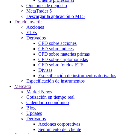
Cliente profesional
Opciones de depósito
MetaTrader 5
Descargar la aplicación o MT5
Dónde invertir
Acciones
ETFs
Derivados
CFD sobre acciones
CFD sobre índices
CFD sobre materias primas
CFD sobre criptomonedas
CFD sobre fondos ETF
Divisas
Especificación de instrumentos derivados
Especificación de instrumentos
Mercado
Market News
Cotización en tiempo real
Calendario económico
Blog
Updates
Derivados
Acciones corporativas
Sentimiento del cliente