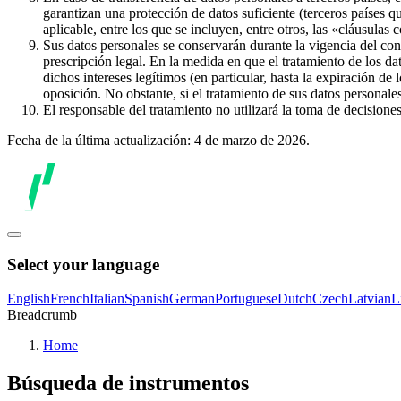
garantizan una protección de datos suficiente (terceros países q
aplicable, entre los que se incluyen, entre otros, las «cláusulas
Sus datos personales se conservarán durante la vigencia del con
prescripción legal. En la medida en que el tratamiento de los dat
dichos intereses legítimos (en particular, hasta la expiración de
oposición. No obstante, si el tratamiento de sus datos personal
El responsable del tratamiento no utilizará la toma de decision
Fecha de la última actualización: 4 de marzo de 2026.
Select your language
English
French
Italian
Spanish
German
Portuguese
Dutch
Czech
Latvian
L
Breadcrumb
Home
Búsqueda de instrumentos