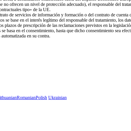
ue no ofrecen un nivel de protección adecuado), el responsable del trat
 contractuales tipo» de la UE.
trato de servicios de información y formación o del contrato de cuenta d
os se base en el interés legítimo del responsable del tratamiento, los da
 los plazos de prescripción de las reclamaciones previstos en la legislac
es se basa en el consentimiento, hasta que dicho consentimiento sea efec
es automatizada en su contra.
ithuanian
Romanian
Polish
Ukrainian