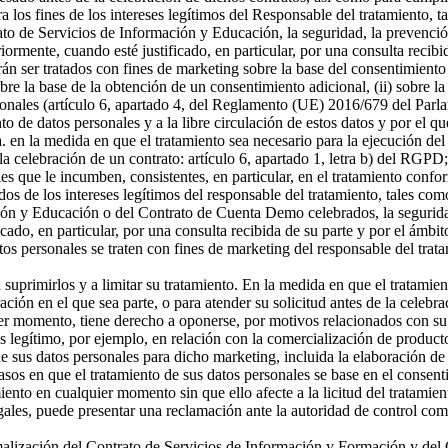
a los fines de los intereses legítimos del Responsable del tratamiento, t
o de Servicios de Información y Educación, la seguridad, la prevención
riormente, cuando esté justificado, en particular, por una consulta recibi
án ser tratados con fines de marketing sobre la base del consentimiento
sobre la base de la obtención de un consentimiento adicional, (ii) sobre la
rsonales (artículo 6, apartado 4, del Reglamento (UE) 2016/679 del Parl
ento de datos personales y a la libre circulación de estos datos y por e
 a. en la medida en que el tratamiento sea necesario para la ejecución 
celebración de un contrato: artículo 6, apartado 1, letra b) del RGPD; 
s que le incumben, consistentes, en particular, en el tratamiento confor
os de los intereses legítimos del responsable del tratamiento, tales como 
ón y Educación o del Contrato de Cuenta Demo celebrados, la seguridad,
icado, en particular, por una consulta recibida de su parte y por el ámbi
tos personales se traten con fines de marketing del responsable del tra
a suprimirlos y a limitar su tratamiento. En la medida en que el tratamie
n en el que sea parte, o para atender su solicitud antes de la celebrac
er momento, tiene derecho a oponerse, por motivos relacionados con su si
és legítimo, por ejemplo, en relación con la comercialización de producto
 sus datos personales para dicho marketing, incluida la elaboración de p
asos en que el tratamiento de sus datos personales se base en el consenti
miento en cualquier momento sin que ello afecte a la licitud del tratamie
egales, puede presentar una reclamación ante la autoridad de control com
ormalización del Contrato de Servicios de Información y Formación y d