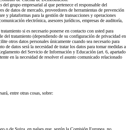
s del grupo empresarial al que pertenece el responsable del
ores de datos de mercado, proveedores de herramientas de prevención
are y plataformas para la gestión de transacciones y operaciones
omunicación electrónica, asesores jurídicos, empresas de auditoría,
 tratamiento si es necesario ponerse en contacto con usted para
ble del tratamiento (dependiendo de su configuración de privacidad en
cilite otros datos personales únicamente cuando sea necesario para
ento de datos será la necesidad de tratar los datos para tomar medidas a
 Reglamento del Servicio de Información y Educación (art. 6, apartado
sistente en la necesidad de resolver el asunto comunicado relacionado
ará, entre otras cosas, sobre:
opeo o de Suiza, en países que, según la Comisión Europea, no