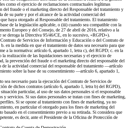
ales como el ejercicio de reclamaciones contractuales legítimas
 del fraude o el marketing directo del Responsable del tratamiento y
da de su parte y por el alcance de la actividad comercial del
 que haya otorgado al Responsable del tratamiento. El tratamiento
 base de la legislación aplicable, o (iii) cuando sea compatible con la
amento Europeo y del Consejo, de 27 de abril de 2016, relativo a la
l que se deroga la Directiva 95/46/CE, en lo sucesivo, «RGPD»).
del Contrato de Servicios de Información y Educación o del Contrato de
b. en la medida en que el tratamiento de datos sea necesario para que
me a la normativa: artículo 6, apartado 1, letra c), del RGPD; c. en la
la realización de las liquidaciones necesarias y el ejercicio de
 la prevención del fraude o el marketing directo del responsable del
to de la actividad comercial del responsable del tratamiento —artículo
tamiento sobre la base de su consentimiento —artículo 6, apartado 1,
nto sea necesario para la ejecución del Contrato de Servicios de
ión de dichos contratos (artículo 6, apartado 1, letra b) del RGPD),
tuación particular, al uso de sus datos personales si el responsable
s y servicios. Si sus datos personales se tratan con fines de marketing,
erfiles. Si se opone al tratamiento con fines de marketing, ya no
miento, en particular el otorgado para los fines de marketing del
nto basado en el consentimiento previo a su retirada. Si considera que
petente, es decir, ante el Presidente de la Oficina de Protección de
el Contrato de Cuenta de Demostración.