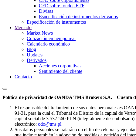
CFD sobre criptomonedas
CFD sobre fondos ETF
Divisas
Especificación de instrumentos derivados
Especificación de instrumentos
Mercado
Market News
Cotización en tiempo real
Calendario económico
Blog
Updates
Derivados
Acciones corporativas
Sentimiento del cliente
Contacto
Política de privacidad de OANDA TMS Brokers S.A. – Cuenta de
El responsable del tratamiento de sus datos personales es OA
91-31, para la cual el Tribunal de Distrito de la capital de Va
capital social de 3 537 560 PLN (integralmente desembolsado). 
electrónico:
odo@tms.pl
.
Sus datos personales se tratarán con el fin de celebrar y ejecut
que incluye también la adopción de medidas a petición del intere