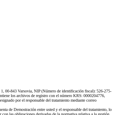
, 00-843 Varsovia, NIP (Número de identificación fiscal): 526-275-
, mantiene los archivos de registro con el número KRS: 0000204776,
esignado por el responsable del tratamiento mediante correo
uenta de Demostración entre usted y el responsable del tratamiento, lo
 con las obligaciones derivadas de la normativa relativa a la gestión