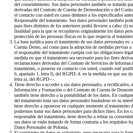
del consentimiento. Sus datos personales también se tratarán par
derivadas del Contrato de Cuenta de Demostración o del Contrat
el contacto con usted en casos distintos a los especificados ante
Responsable del tratamiento. Sus datos personales también podr
para fines distintos de los anteriores podrá llevarse a cabo: (i) 
finalidad para la que se recopilaron originalmente los datos pe
protección de las personas físicas en lo que respecta al tratami
La base jurídica para el tratamiento de sus datos personales es:
Cuenta Demo, así como para la adopción de medidas previas a la 
el responsable del tratamiento cumpla con las obligaciones legale
medida en que el tratamiento sea necesario para los fines derivad
reclamaciones derivadas del Contrato de Servicios de Informaci
tratamiento, o ponerse en contacto con usted, cuando esté justif
6, apartado 1, letra f), del RGPD; d. en la medida en que sus da
letra a), del RGPD—.
Tiene derecho a acceder a sus datos personales, a rectificarlos, 
Información y Formación o del Contrato de Cuenta de Demostració
también tiene derecho a la portabilidad de los datos. En cualqui
del tratamiento trata sus datos personales basándose en su inter
tiene derecho a oponerse en cualquier momento al tratamiento de
podremos tratar sus datos personales para dichos fines. En los c
responsable del tratamiento, tiene derecho a retirar su consenti
sus datos se están tratando de forma contraria a los requisitos l
Datos Personales de Polonia.
El suministro de datos es voluntario, pero necesario para la f