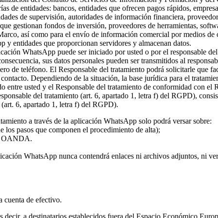
rías de entidades: bancos, entidades que ofrecen pagos rápidos, empresa
ridades de supervisión, autoridades de información financiera, proveed
s que gestionan fondos de inversión, proveedores de herramientas, softw
 Marco, así como para el envío de información comercial por medios de c
pp y entidades que proporcionan servidores y almacenan datos.
plicación WhatsApp puede ser iniciado por usted o por el responsable del
 consecuencia, sus datos personales pueden ser transmitidos al responsa
ro de teléfono. El Responsable del tratamiento podrá solicitarle que fa
l contacto. Dependiendo de la situación, la base jurídica para el tratami
rdo entre usted y el Responsable del tratamiento de conformidad con el
 responsable del tratamiento (art. 6, apartado 1, letra f) del RGPD), con
(art. 6, apartado 1, letra f) del RGPD).
atamiento a través de la aplicación WhatsApp solo podrá versar sobre:
 de los pasos que componen el procedimiento de alta);
o de OANDA.
licación WhatsApp nunca contendrá enlaces ni archivos adjuntos, ni vers
la cuenta de efectivo.
 es decir, a destinatarios establecidos fuera del Espacio Económico Eur