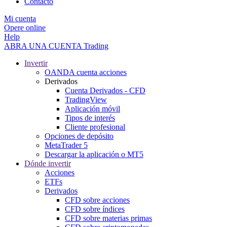
Contacto
Mi cuenta
Opere online
Help
ABRA UNA CUENTA
Trading
Invertir
OANDA cuenta acciones
Derivados
Cuenta Derivados - CFD
TradingView
Aplicación móvil
Tipos de interés
Cliente profesional
Opciones de depósito
MetaTrader 5
Descargar la aplicación o MT5
Dónde invertir
Acciones
ETFs
Derivados
CFD sobre acciones
CFD sobre índices
CFD sobre materias primas