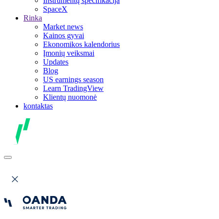
Instrumentų specifikacija
SpaceX
Rinka
Market news
Kainos gyvai
Ekonomikos kalendorius
Įmonių veiksmai
Updates
Blog
US earnings season
Learn TradingView
Klientų nuomonė
kontaktas