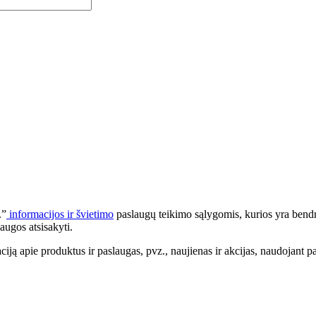
.”
informacijos ir švietimo
paslaugų teikimo sąlygomis, kurios yra bendr
augos atsisakyti.
apie produktus ir paslaugas, pvz., naujienas ir akcijas, naudojant pa