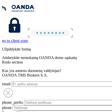
go to client zone
Užpildykite formą
Atidarykite nemokamą OANDA demo sąskaitą
Rodo section
Kas yra asmens duomenų valdytojas?
OANDA TMS Brokers S.A.
email
phone_prefix
phone