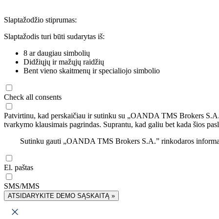
Slaptažodžio stiprumas:
Slaptažodis turi būti sudarytas iš:
8 ar daugiau simbolių
Didžiųjų ir mažųjų raidžių
Bent vieno skaitmenų ir specialiojo simbolio
Check all consents
Patvirtinu, kad perskaičiau ir sutinku su „OANDA TMS Brokers S.A
tvarkymo klausimais pagrindas. Suprantu, kad galiu bet kada šios pasl
Sutinku gauti „OANDA TMS Brokers S.A.” rinkodaros informaciją 
El. paštas
SMS/MMS
ATSIDARYKITE DEMO SĄSKAITĄ »