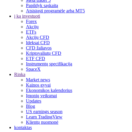
Meta trader 5
Papildyk sąskaitą
Atsisiųsti programėlę arba MT5
į ką investuoti
Forex
Akcijų
ETFs
Akcijų CFD
Ideksai CFD
CFD žaliavos
Kriptovaliutų CFD
ETF CFD
Instrumentų specifikacija
SpaceX
Rinka
Market news
Kainos gyvai
Ekonomikos kalendorius
Įmonių veiksmai
Updates
Blog
US earnings season
Learn TradingView
Klientų nuomonė
kontaktas