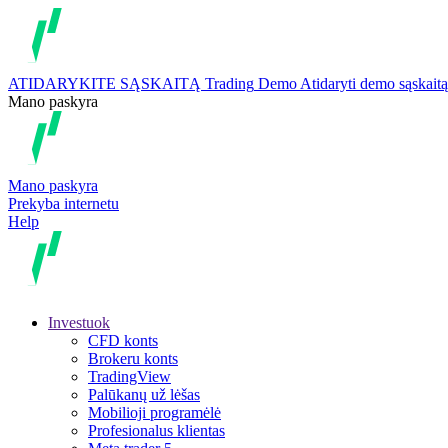
ATIDARYKITE SĄSKAITĄ
Trading
Demo
Atidaryti demo sąskaitą
Mano paskyra
Mano paskyra
Prekyba internetu
Help
Investuok
CFD konts
Brokeru konts
TradingView
Palūkanų už lėšas
Mobilioji programėlė
Profesionalus klientas