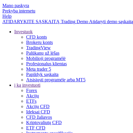
Mano paskyra
Prekyba internetu
Help
ATIDARYKITE SĄSKAITĄ
Trading
Demo
Atidaryti demo sąskaitą
Investuok
CFD konts
Brokeru konts
TradingView
Palūkanų už lėšas
Mobilioji programėlė
Profesionalus klientas
Meta trader 5
Papildyk sąskaitą
Atsisiųsti programėlę arba MT5
į ką investuoti
Forex
Akcijų
ETFs
Akcijų CFD
Ideksai CFD
CFD žaliavos
Kriptovaliutų CFD
ETF CFD