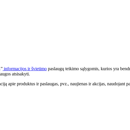
.”
informacijos ir švietimo
paslaugų teikimo sąlygomis, kurios yra bendr
augos atsisakyti.
apie produktus ir paslaugas, pvz., naujienas ir akcijas, naudojant pa