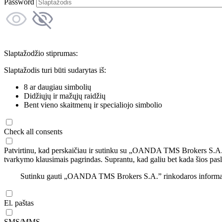
Password
Slaptažodžio stiprumas:
Slaptažodis turi būti sudarytas iš:
8 ar daugiau simbolių
Didžiųjų ir mažųjų raidžių
Bent vieno skaitmenų ir specialiojo simbolio
Check all consents
Patvirtinu, kad perskaičiau ir sutinku su „OANDA TMS Brokers S.A
tvarkymo klausimais pagrindas. Suprantu, kad galiu bet kada šios pasl
Sutinku gauti „OANDA TMS Brokers S.A.” rinkodaros informaciją 
El. paštas
SMS/MMS