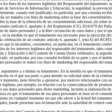
a los fines de los intereses legítimos del Responsable del tratamiento, t
o de Servicios de Información y Educación, la seguridad, la prevención
riormente, cuando esté justificado, en particular, por una consulta recibi
án ser tratados con fines de marketing sobre la base del consentimiento
sobre la base de la obtención de un consentimiento adicional, (ii) sobre la
rsonales (artículo 6, apartado 4, del Reglamento (UE) 2016/679 del Parl
ento de datos personales y a la libre circulación de estos datos y por e
 a. en la medida en que el tratamiento sea necesario para la ejecución 
celebración de un contrato: artículo 6, apartado 1, letra b) del RGPD; 
s que le incumben, consistentes, en particular, en el tratamiento confor
os de los intereses legítimos del responsable del tratamiento, tales como 
ón y Educación o del Contrato de Cuenta Demo celebrados, la seguridad,
icado, en particular, por una consulta recibida de su parte y por el ámbi
tos personales se traten con fines de marketing del responsable del tra
a suprimirlos y a limitar su tratamiento. En la medida en que el tratamie
n en el que sea parte, o para atender su solicitud antes de la celebrac
er momento, tiene derecho a oponerse, por motivos relacionados con su si
és legítimo, por ejemplo, en relación con la comercialización de producto
 sus datos personales para dicho marketing, incluida la elaboración de p
asos en que el tratamiento de sus datos personales se base en el consenti
miento en cualquier momento sin que ello afecte a la licitud del tratamie
egales, puede presentar una reclamación ante la autoridad de control com
ormalización del Contrato de Servicios de Información y Formación y d