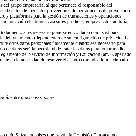
s del grupo empresarial al que pertenece el responsable del
ores de datos de mercado, proveedores de herramientas de prevención
are y plataformas para la gestión de transacciones y operaciones
omunicación electrónica, asesores jurídicos, empresas de auditoría,
 tratamiento si es necesario ponerse en contacto con usted para
ble del tratamiento (dependiendo de su configuración de privacidad en
cilite otros datos personales únicamente cuando sea necesario para
ento de datos será la necesidad de tratar los datos para tomar medidas a
 Reglamento del Servicio de Información y Educación (art. 6, apartado
sistente en la necesidad de resolver el asunto comunicado relacionado
ará, entre otras cosas, sobre:
opeo o de Suiza, en países que, según la Comisión Europea, no