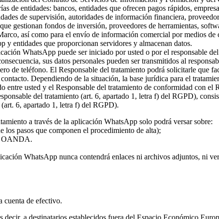
rías de entidades: bancos, entidades que ofrecen pagos rápidos, empresa
ridades de supervisión, autoridades de información financiera, proveed
s que gestionan fondos de inversión, proveedores de herramientas, softw
 Marco, así como para el envío de información comercial por medios de c
pp y entidades que proporcionan servidores y almacenan datos.
plicación WhatsApp puede ser iniciado por usted o por el responsable del
 consecuencia, sus datos personales pueden ser transmitidos al responsa
ro de teléfono. El Responsable del tratamiento podrá solicitarle que fa
l contacto. Dependiendo de la situación, la base jurídica para el tratami
rdo entre usted y el Responsable del tratamiento de conformidad con el
 responsable del tratamiento (art. 6, apartado 1, letra f) del RGPD), con
(art. 6, apartado 1, letra f) del RGPD).
atamiento a través de la aplicación WhatsApp solo podrá versar sobre:
 de los pasos que componen el procedimiento de alta);
o de OANDA.
licación WhatsApp nunca contendrá enlaces ni archivos adjuntos, ni vers
la cuenta de efectivo.
 es decir, a destinatarios establecidos fuera del Espacio Económico Eur