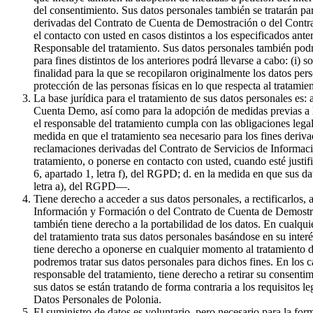
del consentimiento. Sus datos personales también se tratarán par
derivadas del Contrato de Cuenta de Demostración o del Contrat
el contacto con usted en casos distintos a los especificados ante
Responsable del tratamiento. Sus datos personales también podr
para fines distintos de los anteriores podrá llevarse a cabo: (i) 
finalidad para la que se recopilaron originalmente los datos pe
protección de las personas físicas en lo que respecta al tratami
La base jurídica para el tratamiento de sus datos personales es:
Cuenta Demo, así como para la adopción de medidas previas a la 
el responsable del tratamiento cumpla con las obligaciones legale
medida en que el tratamiento sea necesario para los fines derivad
reclamaciones derivadas del Contrato de Servicios de Informaci
tratamiento, o ponerse en contacto con usted, cuando esté justif
6, apartado 1, letra f), del RGPD; d. en la medida en que sus da
letra a), del RGPD—.
Tiene derecho a acceder a sus datos personales, a rectificarlos, 
Información y Formación o del Contrato de Cuenta de Demostració
también tiene derecho a la portabilidad de los datos. En cualqui
del tratamiento trata sus datos personales basándose en su inter
tiene derecho a oponerse en cualquier momento al tratamiento de
podremos tratar sus datos personales para dichos fines. En los c
responsable del tratamiento, tiene derecho a retirar su consenti
sus datos se están tratando de forma contraria a los requisitos l
Datos Personales de Polonia.
El suministro de datos es voluntario, pero necesario para la f