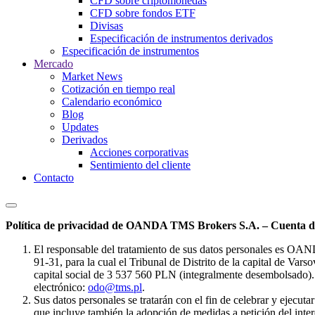
CFD sobre criptomonedas
CFD sobre fondos ETF
Divisas
Especificación de instrumentos derivados
Especificación de instrumentos
Mercado
Market News
Cotización en tiempo real
Calendario económico
Blog
Updates
Derivados
Acciones corporativas
Sentimiento del cliente
Contacto
Política de privacidad de OANDA TMS Brokers S.A. – Cuenta de
El responsable del tratamiento de sus datos personales es OA
91-31, para la cual el Tribunal de Distrito de la capital de Va
capital social de 3 537 560 PLN (integralmente desembolsado). 
electrónico:
odo@tms.pl
.
Sus datos personales se tratarán con el fin de celebrar y ejecut
que incluye también la adopción de medidas a petición del intere