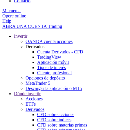
Contacto
Mi cuenta
Opere online
Help
ABRA UNA CUENTA
Trading
Invertir
OANDA cuenta acciones
Derivados
Cuenta Derivados - CFD
TradingView
Aplicación móvil
Tipos de interés
Cliente profesional
Opciones de depósito
MetaTrader 5
Descargar la aplicación o MT5
Dónde invertir
Acciones
ETFs
Derivados
CFD sobre acciones
CFD sobre índices
CFD sobre materias primas