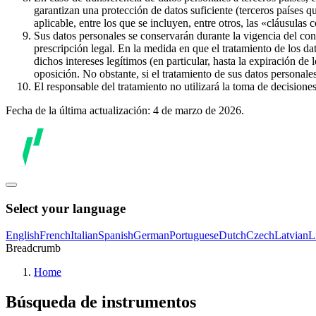
garantizan una protección de datos suficiente (terceros países q
aplicable, entre los que se incluyen, entre otros, las «cláusulas
Sus datos personales se conservarán durante la vigencia del con
prescripción legal. En la medida en que el tratamiento de los dat
dichos intereses legítimos (en particular, hasta la expiración de
oposición. No obstante, si el tratamiento de sus datos personal
El responsable del tratamiento no utilizará la toma de decision
Fecha de la última actualización: 4 de marzo de 2026.
Select your language
English
French
Italian
Spanish
German
Portuguese
Dutch
Czech
Latvian
L
Breadcrumb
Home
Búsqueda de instrumentos