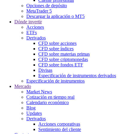
Cliente profesional
Opciones de depósito
MetaTrader 5
Descargar la aplicación o MT5
Dónde invertir
Acciones
ETFs
Derivados
CFD sobre acciones
CFD sobre índices
CFD sobre materias primas
CFD sobre criptomonedas
CFD sobre fondos ETF
Divisas
Especificación de instrumentos derivados
Especificación de instrumentos
Mercado
Market News
Cotización en tiempo real
Calendario económico
Blog
Updates
Derivados
Acciones corporativas
Sentimiento del cliente