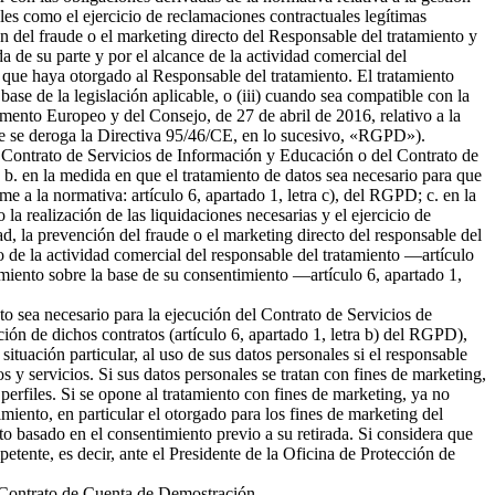
ales como el ejercicio de reclamaciones contractuales legítimas
 del fraude o el marketing directo del Responsable del tratamiento y
da de su parte y por el alcance de la actividad comercial del
 que haya otorgado al Responsable del tratamiento. El tratamiento
 base de la legislación aplicable, o (iii) cuando sea compatible con la
amento Europeo y del Consejo, de 27 de abril de 2016, relativo a la
l que se deroga la Directiva 95/46/CE, en lo sucesivo, «RGPD»).
del Contrato de Servicios de Información y Educación o del Contrato de
b. en la medida en que el tratamiento de datos sea necesario para que
me a la normativa: artículo 6, apartado 1, letra c), del RGPD; c. en la
la realización de las liquidaciones necesarias y el ejercicio de
 la prevención del fraude o el marketing directo del responsable del
to de la actividad comercial del responsable del tratamiento —artículo
tamiento sobre la base de su consentimiento —artículo 6, apartado 1,
nto sea necesario para la ejecución del Contrato de Servicios de
ión de dichos contratos (artículo 6, apartado 1, letra b) del RGPD),
tuación particular, al uso de sus datos personales si el responsable
s y servicios. Si sus datos personales se tratan con fines de marketing,
erfiles. Si se opone al tratamiento con fines de marketing, ya no
miento, en particular el otorgado para los fines de marketing del
nto basado en el consentimiento previo a su retirada. Si considera que
petente, es decir, ante el Presidente de la Oficina de Protección de
el Contrato de Cuenta de Demostración.