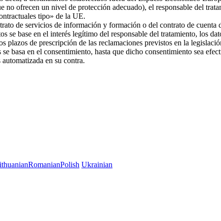
ue no ofrecen un nivel de protección adecuado), el responsable del trat
 contractuales tipo» de la UE.
trato de servicios de información y formación o del contrato de cuenta d
os se base en el interés legítimo del responsable del tratamiento, los da
 los plazos de prescripción de las reclamaciones previstos en la legislac
es se basa en el consentimiento, hasta que dicho consentimiento sea efec
es automatizada en su contra.
ithuanian
Romanian
Polish
Ukrainian