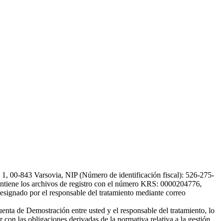
, 00-843 Varsovia, NIP (Número de identificación fiscal): 526-275-
, mantiene los archivos de registro con el número KRS: 0000204776,
esignado por el responsable del tratamiento mediante correo
uenta de Demostración entre usted y el responsable del tratamiento, lo
 con las obligaciones derivadas de la normativa relativa a la gestión