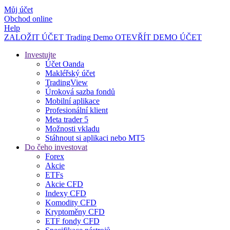
Můj účet
Obchod online
Help
ZALOŽIT ÚČET
Trading
Demo
OTEVŘÍT DEMO ÚČET
Investujte
Účet Oanda
Makléřský účet
TradingView
Úroková sazba fondů
Mobilní aplikace
Profesionální klient
Meta trader 5
Možnosti vkladu
Stáhnout si aplikaci nebo MT5
Do čeho investovat
Forex
Akcie
ETFs
Akcie CFD
Indexy CFD
Komodity CFD
Kryptoměny CFD
ETF fondy CFD