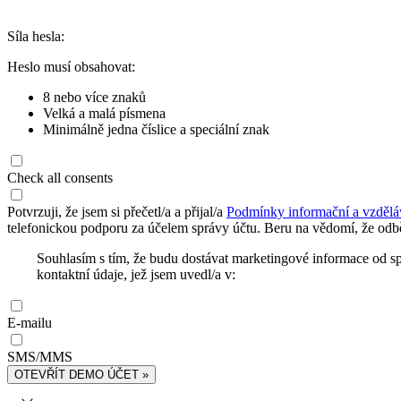
Síla hesla:
Heslo musí obsahovat:
8 nebo více znaků
Velká a malá písmena
Minimálně jedna číslice a speciální znak
Check all consents
Potvrzuji, že jsem si přečetl/a a přijal/a
Podmínky informační a vzdělá
telefonickou podporu za účelem správy účtu. Beru na vědomí, že odbě
Souhlasím s tím, že budu dostávat marketingové informace od s
kontaktní údaje, jež jsem uvedl/a v:
E-mailu
SMS/MMS
OTEVŘÍT DEMO ÚČET »