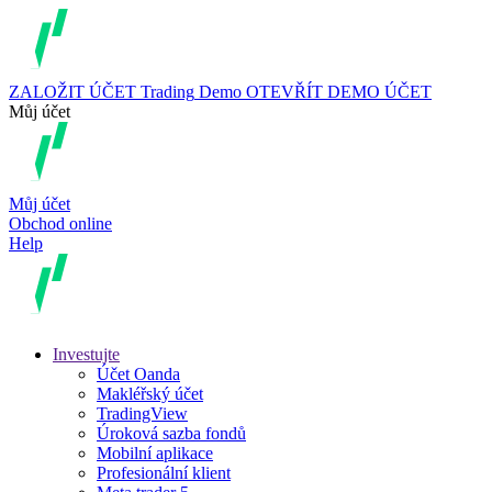
ZALOŽIT ÚČET
Trading
Demo
OTEVŘÍT DEMO ÚČET
Můj účet
Můj účet
Obchod online
Help
Investujte
Účet Oanda
Makléřský účet
TradingView
Úroková sazba fondů
Mobilní aplikace
Profesionální klient