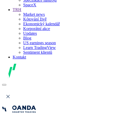
Specifikace nástrojů
SpaceX
TRH
Market news
Kótování živě
Ekonomický kalendář
Korporátní akce
Updates
Blog
US earnings season
Learn TradingView
Sentiment klientů
Kontakt