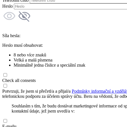
Telefonní číslo
Heslo
Síla hesla:
Heslo musí obsahovat:
8 nebo více znaků
Velká a malá písmena
Minimálně jedna číslice a speciální znak
Check all consents
Potvrzuji, že jsem si přečetl/a a přijal/a
Podmínky informační a vzdělá
telefonickou podporu za účelem správy účtu. Beru na vědomí, že odbě
Souhlasím s tím, že budu dostávat marketingové informace od s
kontaktní údaje, jež jsem uvedl/a v:
E-mailu