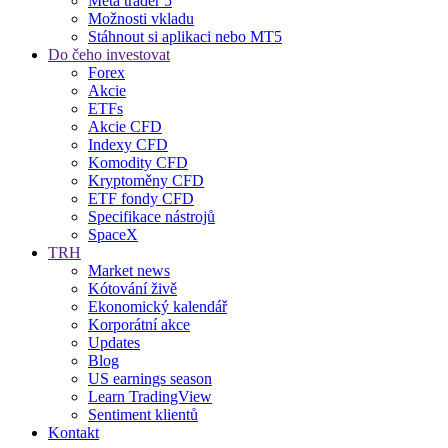
Meta trader 5
Možnosti vkladu
Stáhnout si aplikaci nebo MT5
Do čeho investovat
Forex
Akcie
ETFs
Akcie CFD
Indexy CFD
Komodity CFD
Kryptoměny CFD
ETF fondy CFD
Specifikace nástrojů
SpaceX
TRH
Market news
Kótování živě
Ekonomický kalendář
Korporátní akce
Updates
Blog
US earnings season
Learn TradingView
Sentiment klientů
Kontakt