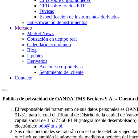
CFD sobre criptomonedas
CFD sobre fondos ETF
Divisas
Especificación de instrumentos derivados
Especificación de instrumentos
Mercado
Market News
Cotización en tiempo real
Calendario económico
Blog
Updates
Derivados
Acciones corporativas
Sentimiento del cliente
Contacto
Política de privacidad de OANDA TMS Brokers S.A. – Cuenta de
El responsable del tratamiento de sus datos personales es OA
91-31, para la cual el Tribunal de Distrito de la capital de Va
capital social de 3 537 560 PLN (integralmente desembolsado). 
electrónico:
odo@tms.pl
.
Sus datos personales se tratarán con el fin de celebrar y ejecut
que incluye también la adopción de medidas a petición del intere