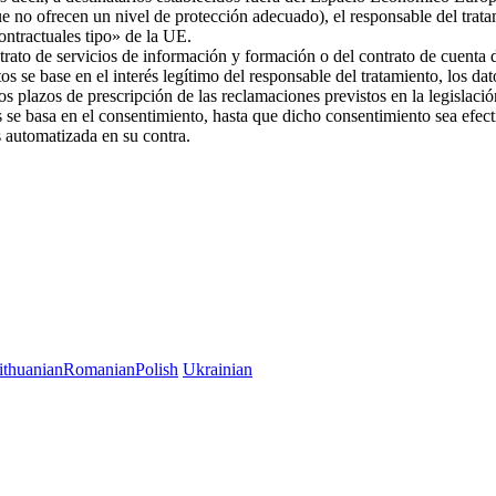
ue no ofrecen un nivel de protección adecuado), el responsable del trat
 contractuales tipo» de la UE.
trato de servicios de información y formación o del contrato de cuenta d
os se base en el interés legítimo del responsable del tratamiento, los da
 los plazos de prescripción de las reclamaciones previstos en la legislac
es se basa en el consentimiento, hasta que dicho consentimiento sea efec
es automatizada en su contra.
ithuanian
Romanian
Polish
Ukrainian