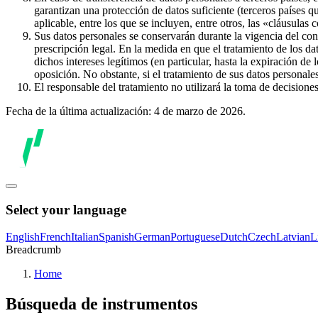
garantizan una protección de datos suficiente (terceros países q
aplicable, entre los que se incluyen, entre otros, las «cláusulas
Sus datos personales se conservarán durante la vigencia del con
prescripción legal. En la medida en que el tratamiento de los dat
dichos intereses legítimos (en particular, hasta la expiración de
oposición. No obstante, si el tratamiento de sus datos personal
El responsable del tratamiento no utilizará la toma de decision
Fecha de la última actualización: 4 de marzo de 2026.
Select your language
English
French
Italian
Spanish
German
Portuguese
Dutch
Czech
Latvian
L
Breadcrumb
Home
Búsqueda de instrumentos