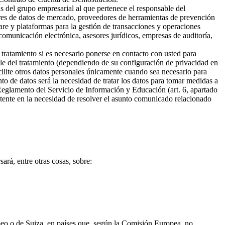
s del grupo empresarial al que pertenece el responsable del
ores de datos de mercado, proveedores de herramientas de prevención
are y plataformas para la gestión de transacciones y operaciones
omunicación electrónica, asesores jurídicos, empresas de auditoría,
 tratamiento si es necesario ponerse en contacto con usted para
ble del tratamiento (dependiendo de su configuración de privacidad en
cilite otros datos personales únicamente cuando sea necesario para
ento de datos será la necesidad de tratar los datos para tomar medidas a
 Reglamento del Servicio de Información y Educación (art. 6, apartado
sistente en la necesidad de resolver el asunto comunicado relacionado
ará, entre otras cosas, sobre:
opeo o de Suiza, en países que, según la Comisión Europea, no