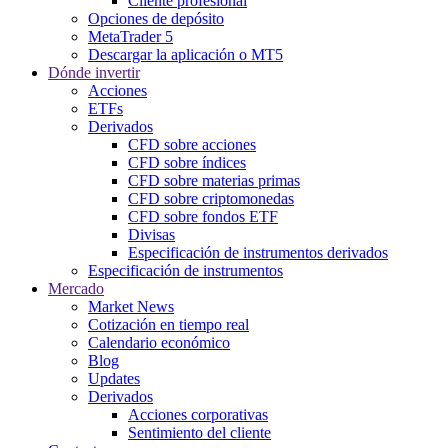
Cliente profesional
Opciones de depósito
MetaTrader 5
Descargar la aplicación o MT5
Dónde invertir
Acciones
ETFs
Derivados
CFD sobre acciones
CFD sobre índices
CFD sobre materias primas
CFD sobre criptomonedas
CFD sobre fondos ETF
Divisas
Especificación de instrumentos derivados
Especificación de instrumentos
Mercado
Market News
Cotización en tiempo real
Calendario económico
Blog
Updates
Derivados
Acciones corporativas
Sentimiento del cliente