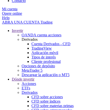
Contacto
Mi cuenta
Opere online
Help
ABRA UNA CUENTA
Trading
Invertir
OANDA cuenta acciones
Derivados
Cuenta Derivados - CFD
TradingView
Aplicación móvil
Tipos de interés
Cliente profesional
Opciones de depósito
MetaTrader 5
Descargar la aplicación o MT5
Dónde invertir
Acciones
ETFs
Derivados
CFD sobre acciones
CFD sobre índices
CFD sobre materias primas