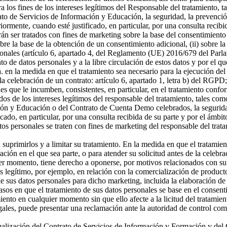
a los fines de los intereses legítimos del Responsable del tratamiento, t
o de Servicios de Información y Educación, la seguridad, la prevención
riormente, cuando esté justificado, en particular, por una consulta recibi
án ser tratados con fines de marketing sobre la base del consentimiento
sobre la base de la obtención de un consentimiento adicional, (ii) sobre la
rsonales (artículo 6, apartado 4, del Reglamento (UE) 2016/679 del Parl
ento de datos personales y a la libre circulación de estos datos y por e
 a. en la medida en que el tratamiento sea necesario para la ejecución 
celebración de un contrato: artículo 6, apartado 1, letra b) del RGPD; 
s que le incumben, consistentes, en particular, en el tratamiento confor
os de los intereses legítimos del responsable del tratamiento, tales como 
ón y Educación o del Contrato de Cuenta Demo celebrados, la seguridad,
icado, en particular, por una consulta recibida de su parte y por el ámbi
tos personales se traten con fines de marketing del responsable del tra
a suprimirlos y a limitar su tratamiento. En la medida en que el tratamie
n en el que sea parte, o para atender su solicitud antes de la celebrac
er momento, tiene derecho a oponerse, por motivos relacionados con su si
és legítimo, por ejemplo, en relación con la comercialización de producto
 sus datos personales para dicho marketing, incluida la elaboración de p
asos en que el tratamiento de sus datos personales se base en el consenti
miento en cualquier momento sin que ello afecte a la licitud del tratamie
egales, puede presentar una reclamación ante la autoridad de control com
ormalización del Contrato de Servicios de Información y Formación y d