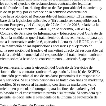
ales como el ejercicio de reclamaciones contractuales legítimas
 del fraude o el marketing directo del Responsable del tratamiento y
da de su parte y por el alcance de la actividad comercial del
 que haya otorgado al Responsable del tratamiento. El tratamiento
 base de la legislación aplicable, o (iii) cuando sea compatible con la
amento Europeo y del Consejo, de 27 de abril de 2016, relativo a la
l que se deroga la Directiva 95/46/CE, en lo sucesivo, «RGPD»).
del Contrato de Servicios de Información y Educación o del Contrato de
b. en la medida en que el tratamiento de datos sea necesario para que
me a la normativa: artículo 6, apartado 1, letra c), del RGPD; c. en la
la realización de las liquidaciones necesarias y el ejercicio de
 la prevención del fraude o el marketing directo del responsable del
to de la actividad comercial del responsable del tratamiento —artículo
tamiento sobre la base de su consentimiento —artículo 6, apartado 1,
nto sea necesario para la ejecución del Contrato de Servicios de
ión de dichos contratos (artículo 6, apartado 1, letra b) del RGPD),
tuación particular, al uso de sus datos personales si el responsable
s y servicios. Si sus datos personales se tratan con fines de marketing,
erfiles. Si se opone al tratamiento con fines de marketing, ya no
miento, en particular el otorgado para los fines de marketing del
nto basado en el consentimiento previo a su retirada. Si considera que
petente, es decir, ante el Presidente de la Oficina de Protección de
el Contrato de Cuenta de Demostración.