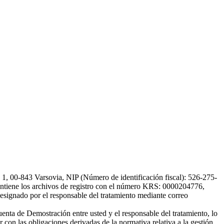
, 00-843 Varsovia, NIP (Número de identificación fiscal): 526-275-
, mantiene los archivos de registro con el número KRS: 0000204776,
esignado por el responsable del tratamiento mediante correo
uenta de Demostración entre usted y el responsable del tratamiento, lo
 con las obligaciones derivadas de la normativa relativa a la gestión