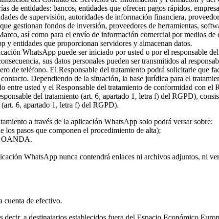
rías de entidades: bancos, entidades que ofrecen pagos rápidos, empresa
ridades de supervisión, autoridades de información financiera, proveed
s que gestionan fondos de inversión, proveedores de herramientas, softw
 Marco, así como para el envío de información comercial por medios de c
pp y entidades que proporcionan servidores y almacenan datos.
plicación WhatsApp puede ser iniciado por usted o por el responsable del
 consecuencia, sus datos personales pueden ser transmitidos al responsa
ro de teléfono. El Responsable del tratamiento podrá solicitarle que fa
l contacto. Dependiendo de la situación, la base jurídica para el tratami
rdo entre usted y el Responsable del tratamiento de conformidad con el
 responsable del tratamiento (art. 6, apartado 1, letra f) del RGPD), con
(art. 6, apartado 1, letra f) del RGPD).
atamiento a través de la aplicación WhatsApp solo podrá versar sobre:
 de los pasos que componen el procedimiento de alta);
o de OANDA.
licación WhatsApp nunca contendrá enlaces ni archivos adjuntos, ni vers
la cuenta de efectivo.
 es decir, a destinatarios establecidos fuera del Espacio Económico Eur