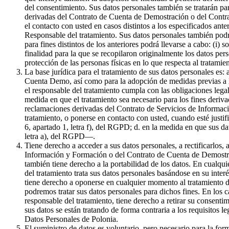
del consentimiento. Sus datos personales también se tratarán par
derivadas del Contrato de Cuenta de Demostración o del Contrat
el contacto con usted en casos distintos a los especificados ante
Responsable del tratamiento. Sus datos personales también podr
para fines distintos de los anteriores podrá llevarse a cabo: (i) 
finalidad para la que se recopilaron originalmente los datos pe
protección de las personas físicas en lo que respecta al tratami
La base jurídica para el tratamiento de sus datos personales es:
Cuenta Demo, así como para la adopción de medidas previas a la 
el responsable del tratamiento cumpla con las obligaciones legale
medida en que el tratamiento sea necesario para los fines derivad
reclamaciones derivadas del Contrato de Servicios de Informaci
tratamiento, o ponerse en contacto con usted, cuando esté justif
6, apartado 1, letra f), del RGPD; d. en la medida en que sus da
letra a), del RGPD—.
Tiene derecho a acceder a sus datos personales, a rectificarlos, 
Información y Formación o del Contrato de Cuenta de Demostració
también tiene derecho a la portabilidad de los datos. En cualqui
del tratamiento trata sus datos personales basándose en su inter
tiene derecho a oponerse en cualquier momento al tratamiento de
podremos tratar sus datos personales para dichos fines. En los c
responsable del tratamiento, tiene derecho a retirar su consenti
sus datos se están tratando de forma contraria a los requisitos l
Datos Personales de Polonia.
El suministro de datos es voluntario, pero necesario para la f