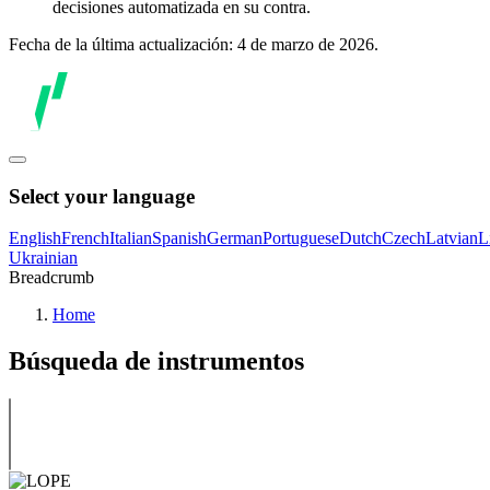
decisiones automatizada en su contra.
Fecha de la última actualización: 4 de marzo de 2026.
Select your language
English
French
Italian
Spanish
German
Portuguese
Dutch
Czech
Latvian
L
Ukrainian
Breadcrumb
Home
Búsqueda de instrumentos