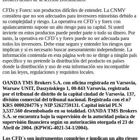
CFDs y Forex: son productos difíciles de entender. La CNMV
considera que no son adecuados para inversores minoristas debido a
su complejidad y riesgo. La operativa en CFD´s y forex con
apalancamiento supone un alto riesgo para su capital. Si usted
invierte en estos productos puede perder parte o todo su dinero. Por
tanto, la operativa en CFD´s y forex puede no ser adecuada para
todos los inversores. Debe estar seguro y entender los riesgos que
implican y si es necesario buscar asesoramiento independiente. La
información contenida en esta página web no se dirige a ningún país
específico y no pretende la distribución del producto en países
donde la distribución y uso de esta información sea incompatible
con las leyes, regulaciones y requisitos locales.
OANDA TMS Brokers S.A. con oficina registrada en Varsovia,
Warsaw UNIT, Daszyńskiego 1, 00-843 Varsovia, registrada
por el tribunal de distrito de la capital ciudad de Varsovia. 13?,
división comercial del tribunal nacional. Registrada con el n?
KRS 0000204776 y NIP 5262759131. Capital inicial PLN
3,537.560 desembolsado en su totalidad. OANDA TMS Brokers
S.A. se encuentra bajo la supervisión de la autoridad polaca de
supervisión financiera según su autorización otorgada el 23 de
Abril de 2004. (KPWiG-4021-54-1/2004).
Los CFD´s son instrumentos complejos e implican un alto riesgo