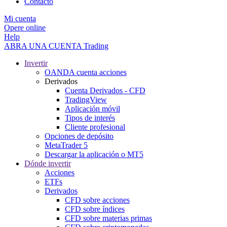
Contacto
Mi cuenta
Opere online
Help
ABRA UNA CUENTA
Trading
Invertir
OANDA cuenta acciones
Derivados
Cuenta Derivados - CFD
TradingView
Aplicación móvil
Tipos de interés
Cliente profesional
Opciones de depósito
MetaTrader 5
Descargar la aplicación o MT5
Dónde invertir
Acciones
ETFs
Derivados
CFD sobre acciones
CFD sobre índices
CFD sobre materias primas