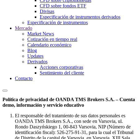
CFD sobre criptomonedas
CFD sobre fondos ETF
Divisas
Especificación de instrumentos derivados
Especificación de instrumentos
Mercado
Market News
Cotización en tiempo real
Calendario económico
Blog
Updates
Derivados
Acciones corporativas
Sentimiento del cliente
Contacto
Política de privacidad de OANDA TMS Brokers S.A. – Cuenta
demo, información y servicio educativo
El responsable del tratamiento de sus datos personales es
OANDA TMS Brokers S.A., con sede en Varsovia, ul.
Rondo Daszyńskiego 1, 00-843 Varsovia, NIP (Número de
identificación fiscal): 526-275-91-31, para la cual el Tribunal
de Distrito de la capital de Varsovia, en Varsovia, XIII Sala