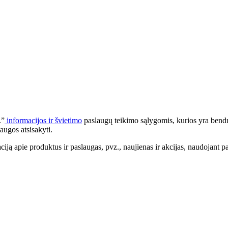
.”
informacijos ir švietimo
paslaugų teikimo sąlygomis, kurios yra bendr
augos atsisakyti.
apie produktus ir paslaugas, pvz., naujienas ir akcijas, naudojant pa