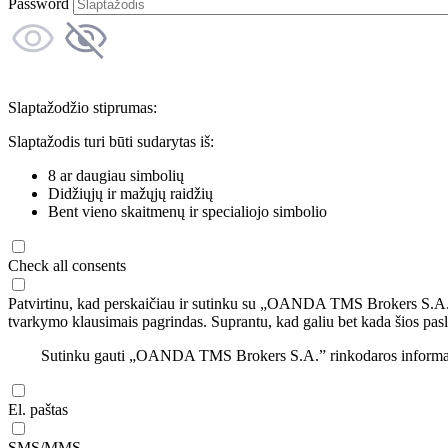
Password
Slaptažodžio stiprumas:
Slaptažodis turi būti sudarytas iš:
8 ar daugiau simbolių
Didžiųjų ir mažųjų raidžių
Bent vieno skaitmenų ir specialiojo simbolio
Check all consents
Patvirtinu, kad perskaičiau ir sutinku su „OANDA TMS Brokers S.A
tvarkymo klausimais pagrindas. Suprantu, kad galiu bet kada šios pasl
Sutinku gauti „OANDA TMS Brokers S.A.” rinkodaros informaciją 
El. paštas
SMS/MMS