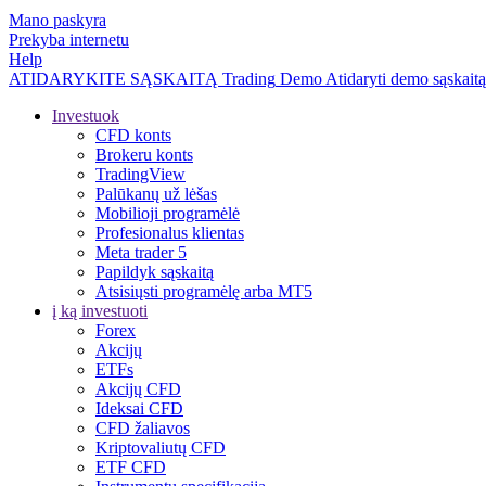
Mano paskyra
Prekyba internetu
Help
ATIDARYKITE SĄSKAITĄ
Trading
Demo
Atidaryti demo sąskaitą
Investuok
CFD konts
Brokeru konts
TradingView
Palūkanų už lėšas
Mobilioji programėlė
Profesionalus klientas
Meta trader 5
Papildyk sąskaitą
Atsisiųsti programėlę arba MT5
į ką investuoti
Forex
Akcijų
ETFs
Akcijų CFD
Ideksai CFD
CFD žaliavos
Kriptovaliutų CFD
ETF CFD