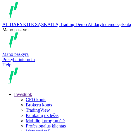
ATIDARYKITE SĄSKAITĄ
Trading
Demo
Atidaryti demo sąskaitą
Mano paskyra
Mano paskyra
Prekyba internetu
Help
Investuok
CFD konts
Brokeru konts
TradingView
Palūkanų už lėšas
Mobilioji programėlė
Profesionalus klientas