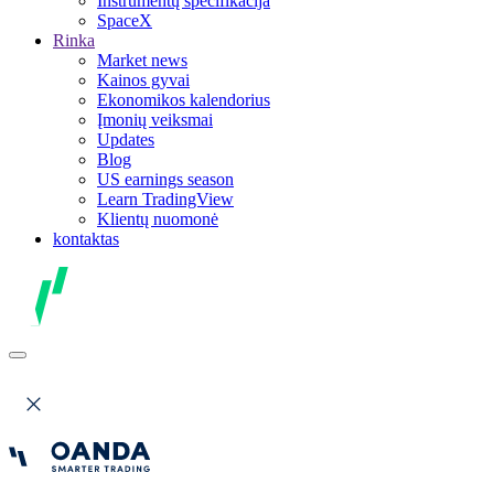
Instrumentų specifikacija
SpaceX
Rinka
Market news
Kainos gyvai
Ekonomikos kalendorius
Įmonių veiksmai
Updates
Blog
US earnings season
Learn TradingView
Klientų nuomonė
kontaktas