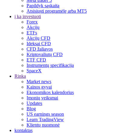
Meta trader 5
Papildyk sąskaitą
Atsisiųsti programėlę arba MT5
į ką investuoti
Forex
Akcijų
ETFs
Akcijų CFD
Ideksai CFD
CFD žaliavos
Kriptovaliutų CFD
ETF CFD
Instrumentų specifikacija
SpaceX
Rinka
Market news
Kainos gyvai
Ekonomikos kalendorius
Įmonių veiksmai
Updates
Blog
US earnings season
Learn TradingView
Klientų nuomonė
kontaktas