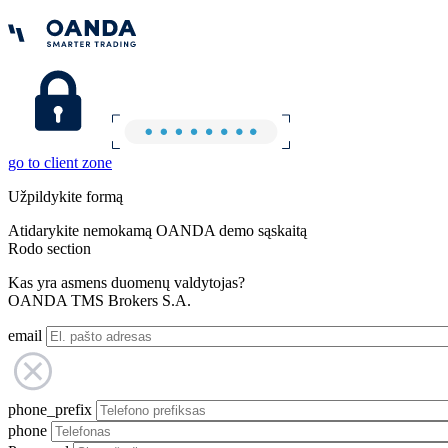
go to client zone
Užpildykite formą
Atidarykite nemokamą OANDA demo sąskaitą
Rodo section
Kas yra asmens duomenų valdytojas?
OANDA TMS Brokers S.A.
email
phone_prefix
phone