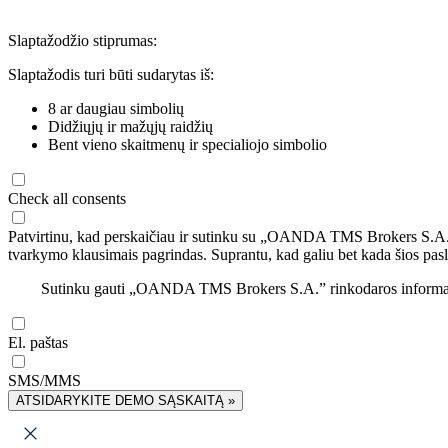
Slaptažodžio stiprumas:
Slaptažodis turi būti sudarytas iš:
8 ar daugiau simbolių
Didžiųjų ir mažųjų raidžių
Bent vieno skaitmenų ir specialiojo simbolio
Check all consents
Patvirtinu, kad perskaičiau ir sutinku su „OANDA TMS Brokers S.A
tvarkymo klausimais pagrindas. Suprantu, kad galiu bet kada šios pasl
Sutinku gauti „OANDA TMS Brokers S.A.” rinkodaros informaciją 
El. paštas
SMS/MMS
ATSIDARYKITE DEMO SĄSKAITĄ »