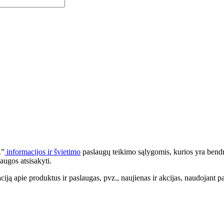
.”
informacijos ir švietimo
paslaugų teikimo sąlygomis, kurios yra bendr
augos atsisakyti.
apie produktus ir paslaugas, pvz., naujienas ir akcijas, naudojant pa