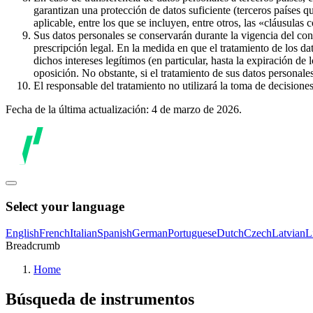
garantizan una protección de datos suficiente (terceros países q
aplicable, entre los que se incluyen, entre otros, las «cláusulas
Sus datos personales se conservarán durante la vigencia del con
prescripción legal. En la medida en que el tratamiento de los dat
dichos intereses legítimos (en particular, hasta la expiración de
oposición. No obstante, si el tratamiento de sus datos personal
El responsable del tratamiento no utilizará la toma de decision
Fecha de la última actualización: 4 de marzo de 2026.
Select your language
English
French
Italian
Spanish
German
Portuguese
Dutch
Czech
Latvian
L
Breadcrumb
Home
Búsqueda de instrumentos