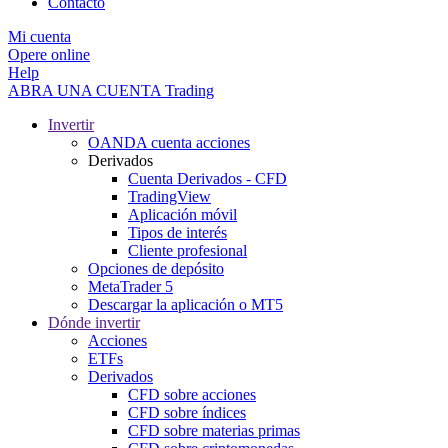
Contacto
Mi cuenta
Opere online
Help
ABRA UNA CUENTA
Trading
Invertir
OANDA cuenta acciones
Derivados
Cuenta Derivados - CFD
TradingView
Aplicación móvil
Tipos de interés
Cliente profesional
Opciones de depósito
MetaTrader 5
Descargar la aplicación o MT5
Dónde invertir
Acciones
ETFs
Derivados
CFD sobre acciones
CFD sobre índices
CFD sobre materias primas