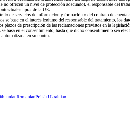
ue no ofrecen un nivel de protección adecuado), el responsable del trat
 contractuales tipo» de la UE.
trato de servicios de información y formación o del contrato de cuenta d
os se base en el interés legítimo del responsable del tratamiento, los da
 los plazos de prescripción de las reclamaciones previstos en la legislac
es se basa en el consentimiento, hasta que dicho consentimiento sea efec
es automatizada en su contra.
ithuanian
Romanian
Polish
Ukrainian