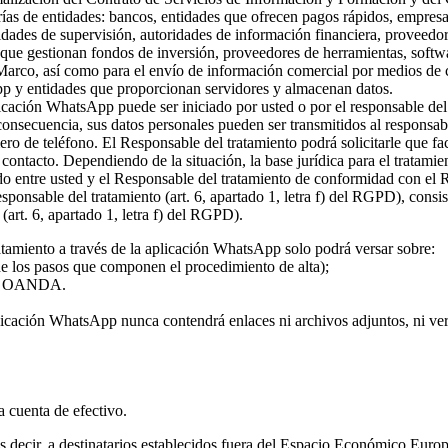
rías de entidades: bancos, entidades que ofrecen pagos rápidos, empresa
ridades de supervisión, autoridades de información financiera, proveed
s que gestionan fondos de inversión, proveedores de herramientas, softw
 Marco, así como para el envío de información comercial por medios de c
pp y entidades que proporcionan servidores y almacenan datos.
plicación WhatsApp puede ser iniciado por usted o por el responsable del
 consecuencia, sus datos personales pueden ser transmitidos al responsa
ro de teléfono. El Responsable del tratamiento podrá solicitarle que fa
l contacto. Dependiendo de la situación, la base jurídica para el tratami
rdo entre usted y el Responsable del tratamiento de conformidad con el
 responsable del tratamiento (art. 6, apartado 1, letra f) del RGPD), con
(art. 6, apartado 1, letra f) del RGPD).
atamiento a través de la aplicación WhatsApp solo podrá versar sobre:
 de los pasos que componen el procedimiento de alta);
o de OANDA.
licación WhatsApp nunca contendrá enlaces ni archivos adjuntos, ni vers
la cuenta de efectivo.
 es decir, a destinatarios establecidos fuera del Espacio Económico Eur