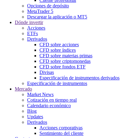
Cliente profesional
Opciones de depósito
MetaTrader 5
Descargar la aplicación o MT5
Dónde invertir
Acciones
ETFs
Derivados
CFD sobre acciones
CFD sobre índices
CFD sobre materias primas
CFD sobre criptomonedas
CFD sobre fondos ETF
Divisas
Especificación de instrumentos derivados
Especificación de instrumentos
Mercado
Market News
Cotización en tiempo real
Calendario económico
Blog
Updates
Derivados
Acciones corporativas
Sentimiento del cliente