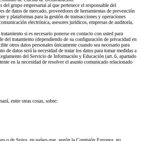
s del grupo empresarial al que pertenece el responsable del
ores de datos de mercado, proveedores de herramientas de prevención
are y plataformas para la gestión de transacciones y operaciones
omunicación electrónica, asesores jurídicos, empresas de auditoría,
 tratamiento si es necesario ponerse en contacto con usted para
ble del tratamiento (dependiendo de su configuración de privacidad en
cilite otros datos personales únicamente cuando sea necesario para
ento de datos será la necesidad de tratar los datos para tomar medidas a
 Reglamento del Servicio de Información y Educación (art. 6, apartado
sistente en la necesidad de resolver el asunto comunicado relacionado
ará, entre otras cosas, sobre:
opeo o de Suiza, en países que, según la Comisión Europea, no