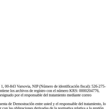
, 00-843 Varsovia, NIP (Número de identificación fiscal): 526-275-
, mantiene los archivos de registro con el número KRS: 0000204776,
esignado por el responsable del tratamiento mediante correo
uenta de Demostración entre usted y el responsable del tratamiento, lo
 con las obligaciones derivadas de la normativa relativa a la gestión