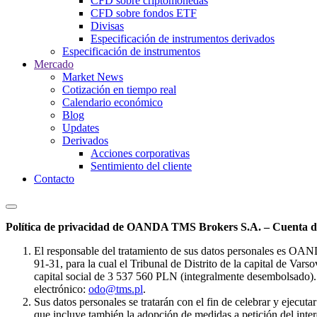
CFD sobre criptomonedas
CFD sobre fondos ETF
Divisas
Especificación de instrumentos derivados
Especificación de instrumentos
Mercado
Market News
Cotización en tiempo real
Calendario económico
Blog
Updates
Derivados
Acciones corporativas
Sentimiento del cliente
Contacto
Política de privacidad de OANDA TMS Brokers S.A. – Cuenta de
El responsable del tratamiento de sus datos personales es OA
91-31, para la cual el Tribunal de Distrito de la capital de Va
capital social de 3 537 560 PLN (integralmente desembolsado). 
electrónico:
odo@tms.pl
.
Sus datos personales se tratarán con el fin de celebrar y ejecut
que incluye también la adopción de medidas a petición del intere