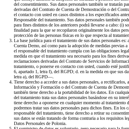
del consentimiento. Sus datos personales también se tratarán par
derivadas del Contrato de Cuenta de Demostración o del Contrat
el contacto con usted en casos distintos a los especificados ante
Responsable del tratamiento. Sus datos personales también podr
para fines distintos de los anteriores podrá llevarse a cabo: (i) 
finalidad para la que se recopilaron originalmente los datos pe
protección de las personas físicas en lo que respecta al tratami
La base jurídica para el tratamiento de sus datos personales es:
Cuenta Demo, así como para la adopción de medidas previas a la 
el responsable del tratamiento cumpla con las obligaciones legale
medida en que el tratamiento sea necesario para los fines derivad
reclamaciones derivadas del Contrato de Servicios de Informaci
tratamiento, o ponerse en contacto con usted, cuando esté justif
6, apartado 1, letra f), del RGPD; d. en la medida en que sus da
letra a), del RGPD—.
Tiene derecho a acceder a sus datos personales, a rectificarlos, 
Información y Formación o del Contrato de Cuenta de Demostració
también tiene derecho a la portabilidad de los datos. En cualqui
del tratamiento trata sus datos personales basándose en su inter
tiene derecho a oponerse en cualquier momento al tratamiento de
podremos tratar sus datos personales para dichos fines. En los c
responsable del tratamiento, tiene derecho a retirar su consenti
sus datos se están tratando de forma contraria a los requisitos l
Datos Personales de Polonia.
El suministro de datos es voluntario, pero necesario para la f