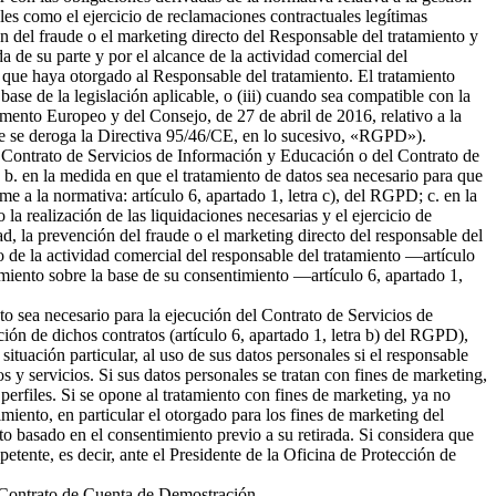
ales como el ejercicio de reclamaciones contractuales legítimas
 del fraude o el marketing directo del Responsable del tratamiento y
da de su parte y por el alcance de la actividad comercial del
 que haya otorgado al Responsable del tratamiento. El tratamiento
 base de la legislación aplicable, o (iii) cuando sea compatible con la
amento Europeo y del Consejo, de 27 de abril de 2016, relativo a la
l que se deroga la Directiva 95/46/CE, en lo sucesivo, «RGPD»).
del Contrato de Servicios de Información y Educación o del Contrato de
b. en la medida en que el tratamiento de datos sea necesario para que
me a la normativa: artículo 6, apartado 1, letra c), del RGPD; c. en la
la realización de las liquidaciones necesarias y el ejercicio de
 la prevención del fraude o el marketing directo del responsable del
to de la actividad comercial del responsable del tratamiento —artículo
tamiento sobre la base de su consentimiento —artículo 6, apartado 1,
nto sea necesario para la ejecución del Contrato de Servicios de
ión de dichos contratos (artículo 6, apartado 1, letra b) del RGPD),
tuación particular, al uso de sus datos personales si el responsable
s y servicios. Si sus datos personales se tratan con fines de marketing,
erfiles. Si se opone al tratamiento con fines de marketing, ya no
miento, en particular el otorgado para los fines de marketing del
nto basado en el consentimiento previo a su retirada. Si considera que
petente, es decir, ante el Presidente de la Oficina de Protección de
el Contrato de Cuenta de Demostración.