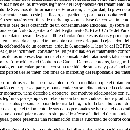
a los fines de los intereses legítimos del Responsable del tratamiento, t
o de Servicios de Información y Educación, la seguridad, la prevención
riormente, cuando esté justificado, en particular, por una consulta recibi
án ser tratados con fines de marketing sobre la base del consentimiento
sobre la base de la obtención de un consentimiento adicional, (ii) sobre la
rsonales (artículo 6, apartado 4, del Reglamento (UE) 2016/679 del Parl
ento de datos personales y a la libre circulación de estos datos y por e
 a. en la medida en que el tratamiento sea necesario para la ejecución 
celebración de un contrato: artículo 6, apartado 1, letra b) del RGPD; 
s que le incumben, consistentes, en particular, en el tratamiento confor
os de los intereses legítimos del responsable del tratamiento, tales como 
ón y Educación o del Contrato de Cuenta Demo celebrados, la seguridad,
icado, en particular, por una consulta recibida de su parte y por el ámbi
tos personales se traten con fines de marketing del responsable del tra
a suprimirlos y a limitar su tratamiento. En la medida en que el tratamie
n en el que sea parte, o para atender su solicitud antes de la celebrac
er momento, tiene derecho a oponerse, por motivos relacionados con su si
és legítimo, por ejemplo, en relación con la comercialización de producto
 sus datos personales para dicho marketing, incluida la elaboración de p
asos en que el tratamiento de sus datos personales se base en el consenti
miento en cualquier momento sin que ello afecte a la licitud del tratamie
egales, puede presentar una reclamación ante la autoridad de control com
ormalización del Contrato de Servicios de Información y Formación y d