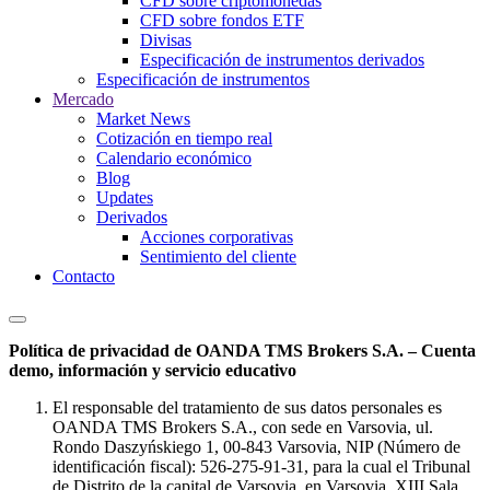
CFD sobre criptomonedas
CFD sobre fondos ETF
Divisas
Especificación de instrumentos derivados
Especificación de instrumentos
Mercado
Market News
Cotización en tiempo real
Calendario económico
Blog
Updates
Derivados
Acciones corporativas
Sentimiento del cliente
Contacto
Política de privacidad de OANDA TMS Brokers S.A. – Cuenta
demo, información y servicio educativo
El responsable del tratamiento de sus datos personales es
OANDA TMS Brokers S.A., con sede en Varsovia, ul.
Rondo Daszyńskiego 1, 00-843 Varsovia, NIP (Número de
identificación fiscal): 526-275-91-31, para la cual el Tribunal
de Distrito de la capital de Varsovia, en Varsovia, XIII Sala