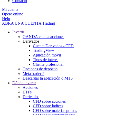
Contacto
Mi cuenta
Opere online
Help
ABRA UNA CUENTA
Trading
Invertir
OANDA cuenta acciones
Derivados
Cuenta Derivados - CFD
TradingView
Aplicación móvil
Tipos de interés
Cliente profesional
Opciones de depósito
MetaTrader 5
Descargar la aplicación o MT5
Dónde invertir
Acciones
ETFs
Derivados
CFD sobre acciones
CFD sobre índices
CFD sobre materias primas