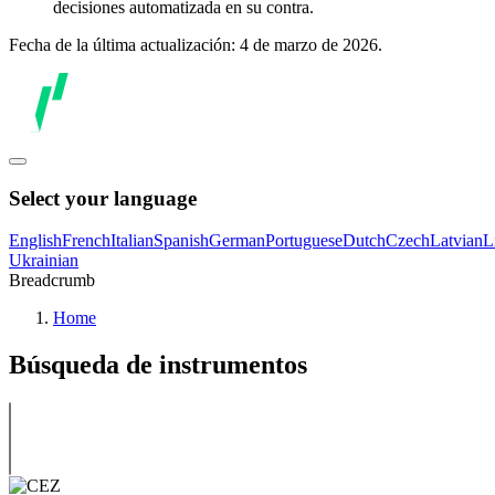
decisiones automatizada en su contra.
Fecha de la última actualización: 4 de marzo de 2026.
Select your language
English
French
Italian
Spanish
German
Portuguese
Dutch
Czech
Latvian
L
Ukrainian
Breadcrumb
Home
Búsqueda de instrumentos