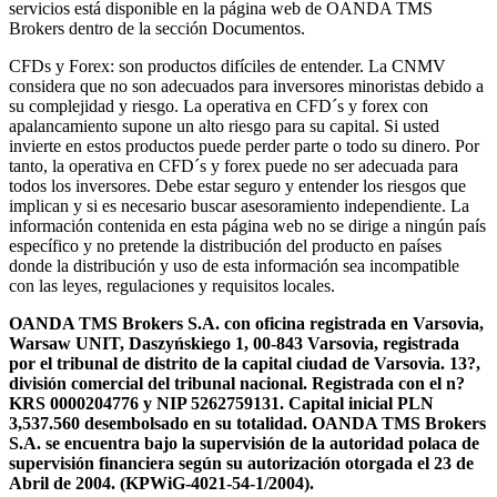
servicios está disponible en la página web de OANDA TMS
Brokers dentro de la sección Documentos.
CFDs y Forex: son productos difíciles de entender. La CNMV
considera que no son adecuados para inversores minoristas debido a
su complejidad y riesgo. La operativa en CFD´s y forex con
apalancamiento supone un alto riesgo para su capital. Si usted
invierte en estos productos puede perder parte o todo su dinero. Por
tanto, la operativa en CFD´s y forex puede no ser adecuada para
todos los inversores. Debe estar seguro y entender los riesgos que
implican y si es necesario buscar asesoramiento independiente. La
información contenida en esta página web no se dirige a ningún país
específico y no pretende la distribución del producto en países
donde la distribución y uso de esta información sea incompatible
con las leyes, regulaciones y requisitos locales.
OANDA TMS Brokers S.A. con oficina registrada en Varsovia,
Warsaw UNIT, Daszyńskiego 1, 00-843 Varsovia, registrada
por el tribunal de distrito de la capital ciudad de Varsovia. 13?,
división comercial del tribunal nacional. Registrada con el n?
KRS 0000204776 y NIP 5262759131. Capital inicial PLN
3,537.560 desembolsado en su totalidad. OANDA TMS Brokers
S.A. se encuentra bajo la supervisión de la autoridad polaca de
supervisión financiera según su autorización otorgada el 23 de
Abril de 2004. (KPWiG-4021-54-1/2004).