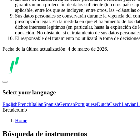
garantizan una protección de datos suficiente (terceros países q
aplicable, entre los que se incluyen, entre otros, las «cláusulas
Sus datos personales se conservarán durante la vigencia del con
prescripción legal. En la medida en que el tratamiento de los dat
dichos intereses legítimos (en particular, hasta la expiración de
oposición. No obstante, si el tratamiento de sus datos personal
El responsable del tratamiento no utilizará la toma de decision
Fecha de la última actualización: 4 de marzo de 2026.
Select your language
English
French
Italian
Spanish
German
Portuguese
Dutch
Czech
Latvian
L
Breadcrumb
Home
Búsqueda de instrumentos