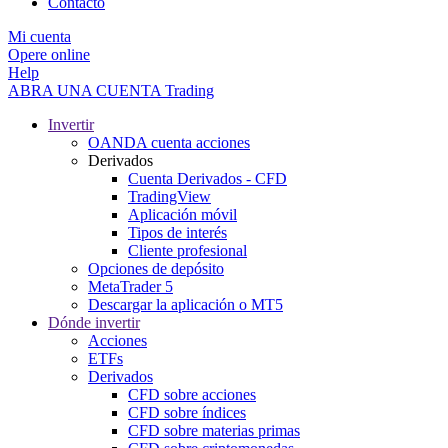
Contacto
Mi cuenta
Opere online
Help
ABRA UNA CUENTA
Trading
Invertir
OANDA cuenta acciones
Derivados
Cuenta Derivados - CFD
TradingView
Aplicación móvil
Tipos de interés
Cliente profesional
Opciones de depósito
MetaTrader 5
Descargar la aplicación o MT5
Dónde invertir
Acciones
ETFs
Derivados
CFD sobre acciones
CFD sobre índices
CFD sobre materias primas