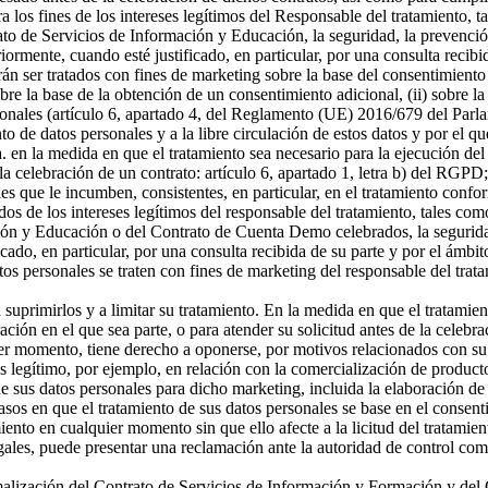
a los fines de los intereses legítimos del Responsable del tratamiento, t
o de Servicios de Información y Educación, la seguridad, la prevención
riormente, cuando esté justificado, en particular, por una consulta recibi
án ser tratados con fines de marketing sobre la base del consentimiento
sobre la base de la obtención de un consentimiento adicional, (ii) sobre la
rsonales (artículo 6, apartado 4, del Reglamento (UE) 2016/679 del Parl
ento de datos personales y a la libre circulación de estos datos y por e
 a. en la medida en que el tratamiento sea necesario para la ejecución 
celebración de un contrato: artículo 6, apartado 1, letra b) del RGPD; 
s que le incumben, consistentes, en particular, en el tratamiento confor
os de los intereses legítimos del responsable del tratamiento, tales como 
ón y Educación o del Contrato de Cuenta Demo celebrados, la seguridad,
icado, en particular, por una consulta recibida de su parte y por el ámbi
tos personales se traten con fines de marketing del responsable del tra
a suprimirlos y a limitar su tratamiento. En la medida en que el tratamie
n en el que sea parte, o para atender su solicitud antes de la celebrac
er momento, tiene derecho a oponerse, por motivos relacionados con su si
és legítimo, por ejemplo, en relación con la comercialización de producto
 sus datos personales para dicho marketing, incluida la elaboración de p
asos en que el tratamiento de sus datos personales se base en el consenti
miento en cualquier momento sin que ello afecte a la licitud del tratamie
egales, puede presentar una reclamación ante la autoridad de control com
ormalización del Contrato de Servicios de Información y Formación y d