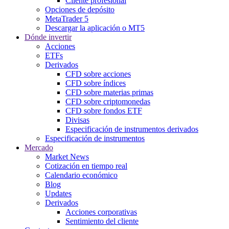
Cliente profesional
Opciones de depósito
MetaTrader 5
Descargar la aplicación o MT5
Dónde invertir
Acciones
ETFs
Derivados
CFD sobre acciones
CFD sobre índices
CFD sobre materias primas
CFD sobre criptomonedas
CFD sobre fondos ETF
Divisas
Especificación de instrumentos derivados
Especificación de instrumentos
Mercado
Market News
Cotización en tiempo real
Calendario económico
Blog
Updates
Derivados
Acciones corporativas
Sentimiento del cliente