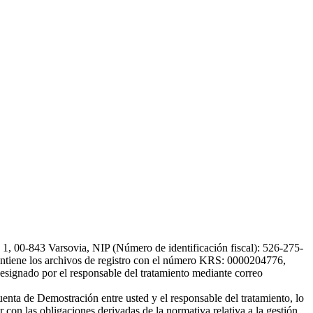
, 00-843 Varsovia, NIP (Número de identificación fiscal): 526-275-
, mantiene los archivos de registro con el número KRS: 0000204776,
esignado por el responsable del tratamiento mediante correo
uenta de Demostración entre usted y el responsable del tratamiento, lo
 con las obligaciones derivadas de la normativa relativa a la gestión