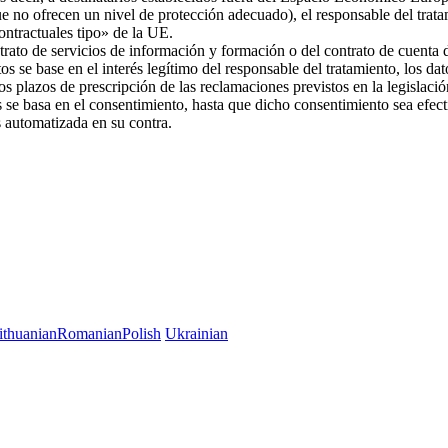
ue no ofrecen un nivel de protección adecuado), el responsable del trat
 contractuales tipo» de la UE.
trato de servicios de información y formación o del contrato de cuenta d
os se base en el interés legítimo del responsable del tratamiento, los da
 los plazos de prescripción de las reclamaciones previstos en la legislac
es se basa en el consentimiento, hasta que dicho consentimiento sea efec
es automatizada en su contra.
ithuanian
Romanian
Polish
Ukrainian