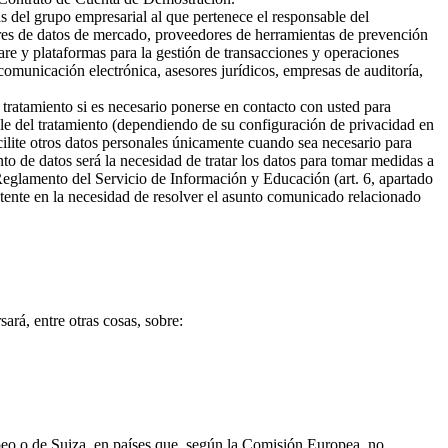
s del grupo empresarial al que pertenece el responsable del
ores de datos de mercado, proveedores de herramientas de prevención
are y plataformas para la gestión de transacciones y operaciones
omunicación electrónica, asesores jurídicos, empresas de auditoría,
 tratamiento si es necesario ponerse en contacto con usted para
ble del tratamiento (dependiendo de su configuración de privacidad en
cilite otros datos personales únicamente cuando sea necesario para
ento de datos será la necesidad de tratar los datos para tomar medidas a
 Reglamento del Servicio de Información y Educación (art. 6, apartado
sistente en la necesidad de resolver el asunto comunicado relacionado
ará, entre otras cosas, sobre:
opeo o de Suiza, en países que, según la Comisión Europea, no