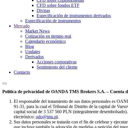
CFD sobre criptomonedas
CFD sobre fondos ETF
Divisas
Especificación de instrumentos derivados
Especificación de instrumentos
Mercado
Market News
Cotización en tiempo real
Calendario económico
Blog
Updates
Derivados
Acciones corporativas
Sentimiento del cliente
Contacto
Política de privacidad de OANDA TMS Brokers S.A. – Cuenta de
El responsable del tratamiento de sus datos personales es OA
91-31, para la cual el Tribunal de Distrito de la capital de Va
capital social de 3 537 560 PLN (integralmente desembolsado). 
electrónico:
odo@tms.pl
.
Sus datos personales se tratarán con el fin de celebrar y ejecut
que incluye también la adopción de medidas a petición del intere