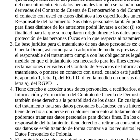
del consentimiento. Sus datos personales también se tratarán par
derivadas del Contrato de Cuenta de Demostración o del Contrat
el contacto con usted en casos distintos a los especificados ante
Responsable del tratamiento. Sus datos personales también podr
para fines distintos de los anteriores podrá llevarse a cabo: (i) 
finalidad para la que se recopilaron originalmente los datos pe
protección de las personas físicas en lo que respecta al tratami
La base jurídica para el tratamiento de sus datos personales es:
Cuenta Demo, así como para la adopción de medidas previas a la 
el responsable del tratamiento cumpla con las obligaciones legale
medida en que el tratamiento sea necesario para los fines derivad
reclamaciones derivadas del Contrato de Servicios de Informaci
tratamiento, o ponerse en contacto con usted, cuando esté justif
6, apartado 1, letra f), del RGPD; d. en la medida en que sus da
letra a), del RGPD—.
Tiene derecho a acceder a sus datos personales, a rectificarlos, 
Información y Formación o del Contrato de Cuenta de Demostració
también tiene derecho a la portabilidad de los datos. En cualqui
del tratamiento trata sus datos personales basándose en su inter
tiene derecho a oponerse en cualquier momento al tratamiento de
podremos tratar sus datos personales para dichos fines. En los c
responsable del tratamiento, tiene derecho a retirar su consenti
sus datos se están tratando de forma contraria a los requisitos l
Datos Personales de Polonia.
El suministro de datos es voluntario, pero necesario para la f