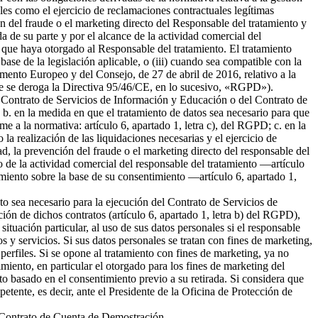
ales como el ejercicio de reclamaciones contractuales legítimas
 del fraude o el marketing directo del Responsable del tratamiento y
da de su parte y por el alcance de la actividad comercial del
 que haya otorgado al Responsable del tratamiento. El tratamiento
 base de la legislación aplicable, o (iii) cuando sea compatible con la
amento Europeo y del Consejo, de 27 de abril de 2016, relativo a la
l que se deroga la Directiva 95/46/CE, en lo sucesivo, «RGPD»).
del Contrato de Servicios de Información y Educación o del Contrato de
b. en la medida en que el tratamiento de datos sea necesario para que
me a la normativa: artículo 6, apartado 1, letra c), del RGPD; c. en la
la realización de las liquidaciones necesarias y el ejercicio de
 la prevención del fraude o el marketing directo del responsable del
to de la actividad comercial del responsable del tratamiento —artículo
tamiento sobre la base de su consentimiento —artículo 6, apartado 1,
nto sea necesario para la ejecución del Contrato de Servicios de
ión de dichos contratos (artículo 6, apartado 1, letra b) del RGPD),
tuación particular, al uso de sus datos personales si el responsable
s y servicios. Si sus datos personales se tratan con fines de marketing,
erfiles. Si se opone al tratamiento con fines de marketing, ya no
miento, en particular el otorgado para los fines de marketing del
nto basado en el consentimiento previo a su retirada. Si considera que
petente, es decir, ante el Presidente de la Oficina de Protección de
el Contrato de Cuenta de Demostración.