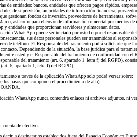
rías de entidades: bancos, entidades que ofrecen pagos rápidos, empresa
ridades de supervisión, autoridades de información financiera, proveed
s que gestionan fondos de inversión, proveedores de herramientas, softw
 Marco, así como para el envío de información comercial por medios de c
pp y entidades que proporcionan servidores y almacenan datos.
plicación WhatsApp puede ser iniciado por usted o por el responsable del
 consecuencia, sus datos personales pueden ser transmitidos al responsa
ro de teléfono. El Responsable del tratamiento podrá solicitarle que fa
l contacto. Dependiendo de la situación, la base jurídica para el tratami
rdo entre usted y el Responsable del tratamiento de conformidad con el
 responsable del tratamiento (art. 6, apartado 1, letra f) del RGPD), con
(art. 6, apartado 1, letra f) del RGPD).
atamiento a través de la aplicación WhatsApp solo podrá versar sobre:
 de los pasos que componen el procedimiento de alta);
o de OANDA.
licación WhatsApp nunca contendrá enlaces ni archivos adjuntos, ni vers
la cuenta de efectivo.
 es decir, a destinatarios establecidos fuera del Espacio Económico Eur