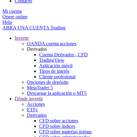
Contacto
Mi cuenta
Opere online
Help
ABRA UNA CUENTA
Trading
Invertir
OANDA cuenta acciones
Derivados
Cuenta Derivados - CFD
TradingView
Aplicación móvil
Tipos de interés
Cliente profesional
Opciones de depósito
MetaTrader 5
Descargar la aplicación o MT5
Dónde invertir
Acciones
ETFs
Derivados
CFD sobre acciones
CFD sobre índices
CFD sobre materias primas