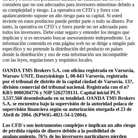
considera que no son adecuados para inversores minoristas debido a
su complejidad y riesgo. La operativa en CFD´s y forex con
apalancamiento supone un alto riesgo para su capital. Si usted
invierte en estos productos puede perder parte o todo su dinero. Por
tanto, la operativa en CFD´s y forex puede no ser adecuada para
todos los inversores. Debe estar seguro y entender los riesgos que
implican y si es necesario buscar asesoramiento independiente. La
información contenida en esta página web no se dirige a ningún país
específico y no pretende la distribución del producto en países
donde la distribución y uso de esta información sea incompatible
con las leyes, regulaciones y requisitos locales.
OANDA TMS Brokers S.A. con oficina registrada en Varsovia,
Warsaw UNIT, Daszyńskiego 1, 00-843 Varsovia, registrada
por el tribunal de distrito de la capital ciudad de Varsovia. 13?,
división comercial del tribunal nacional. Registrada con el n?
KRS 0000204776 y NIP 5262759131. Capital inicial PLN
3,537.560 desembolsado en su totalidad. OANDA TMS Brokers
S.A. se encuentra bajo la supervisión de la autoridad polaca de
supervisión financiera según su autorización otorgada el 23 de
Abril de 2004. (KPWiG-4021-54-1/2004).
Los CFD´s son instrumentos complejos e implican un alto riesgo
de pérdida rápida de dinero debido a la posibilidad de
apalancamiento. 76% de los inversores particulares pierden