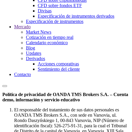
CFD sobre criptomonedas
CFD sobre fondos ETF
Divisas
Especificación de instrumentos derivados
Especificación de instrumentos
Mercado
Market News
Cotización en tiempo real
Calendario económico
Blog
Updates
Derivados
Acciones corporativas
Sentimiento del cliente
Contacto
Política de privacidad de OANDA TMS Brokers S.A. – Cuenta
demo, información y servicio educativo
El responsable del tratamiento de sus datos personales es
OANDA TMS Brokers S.A., con sede en Varsovia, ul.
Rondo Daszyńskiego 1, 00-843 Varsovia, NIP (Número de
identificación fiscal): 526-275-91-31, para la cual el Tribunal
de Distrito de la capital de Varsovia, en Varsovia, XIII Sala