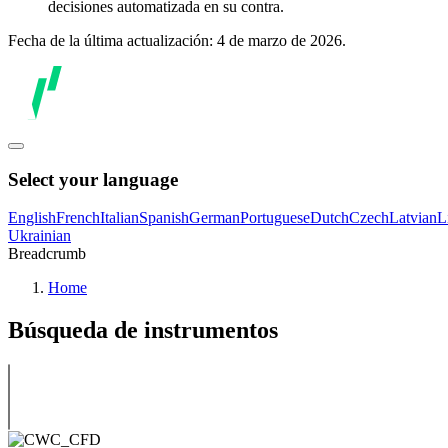
decisiones automatizada en su contra.
Fecha de la última actualización: 4 de marzo de 2026.
Select your language
English
French
Italian
Spanish
German
Portuguese
Dutch
Czech
Latvian
L
Ukrainian
Breadcrumb
Home
Búsqueda de instrumentos