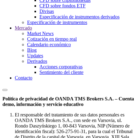
CFD sobre criptomonedas
CFD sobre fondos ETF
Divisas
Especificación de instrumentos derivados
Especificación de instrumentos
Mercado
Market News
Cotización en tiempo real
Calendario económico
Blog
Updates
Derivados
Acciones corporativas
Sentimiento del cliente
Contacto
Política de privacidad de OANDA TMS Brokers S.A. – Cuenta
demo, información y servicio educativo
El responsable del tratamiento de sus datos personales es
OANDA TMS Brokers S.A., con sede en Varsovia, ul.
Rondo Daszyńskiego 1, 00-843 Varsovia, NIP (Número de
identificación fiscal): 526-275-91-31, para la cual el Tribunal
de Distrito de la capital de Varsovia, en Varsovia, XIII Sala