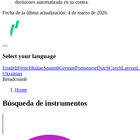
decisiones automatizada en su contra.
Fecha de la última actualización: 4 de marzo de 2026.
Select your language
English
French
Italian
Spanish
German
Portuguese
Dutch
Czech
Latvian
L
Ukrainian
Breadcrumb
Home
Búsqueda de instrumentos