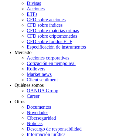
Divisas
Acciones
ETFs
CFD sobre acciones
CFD sobre índices
CFD sobre materias primas
CFD sobre criptomonedas
CFD sobre fondos ETF
Especificación de instrumentos
Mercado
Acciones corporativas
Cotización en tiempo real
Rollovers
Market news
Client sentiment
Quiénes somos
OANDA Group
Career
Otros
Documentos
Novedades
Ciberseguridad
Noticias
Descargo de responsabilidad
Información jurídica