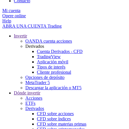
Contacto
Mi cuenta
Opere online
Help
ABRA UNA CUENTA
Trading
Invertir
OANDA cuenta acciones
Derivados
Cuenta Derivados - CFD
TradingView
Aplicación móvil
Tipos de interés
Cliente profesional
Opciones de depósito
MetaTrader 5
Descargar la aplicación o MT5
Dónde invertir
Acciones
ETFs
Derivados
CFD sobre acciones
CFD sobre índices
CFD sobre materias primas