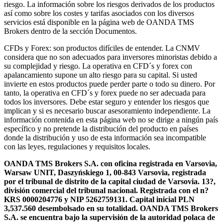
riesgo. La información sobre los riesgos derivados de los productos
así como sobre los costes y tarifas asociados con los diversos
servicios está disponible en la página web de OANDA TMS
Brokers dentro de la sección Documentos.
CFDs y Forex: son productos difíciles de entender. La CNMV
considera que no son adecuados para inversores minoristas debido a
su complejidad y riesgo. La operativa en CFD´s y forex con
apalancamiento supone un alto riesgo para su capital. Si usted
invierte en estos productos puede perder parte o todo su dinero. Por
tanto, la operativa en CFD´s y forex puede no ser adecuada para
todos los inversores. Debe estar seguro y entender los riesgos que
implican y si es necesario buscar asesoramiento independiente. La
información contenida en esta página web no se dirige a ningún país
específico y no pretende la distribución del producto en países
donde la distribución y uso de esta información sea incompatible
con las leyes, regulaciones y requisitos locales.
OANDA TMS Brokers S.A. con oficina registrada en Varsovia,
Warsaw UNIT, Daszyńskiego 1, 00-843 Varsovia, registrada
por el tribunal de distrito de la capital ciudad de Varsovia. 13?,
división comercial del tribunal nacional. Registrada con el n?
KRS 0000204776 y NIP 5262759131. Capital inicial PLN
3,537.560 desembolsado en su totalidad. OANDA TMS Brokers
S.A. se encuentra bajo la supervisión de la autoridad polaca de