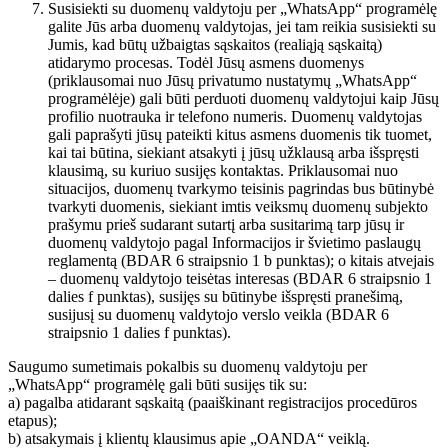
Susisiekti su duomenų valdytoju per „WhatsApp“ programėlę
galite Jūs arba duomenų valdytojas, jei tam reikia susisiekti su
Jumis, kad būtų užbaigtas sąskaitos (realiąją sąskaitą)
atidarymo procesas. Todėl Jūsų asmens duomenys
(priklausomai nuo Jūsų privatumo nustatymų „WhatsApp“
programėlėje) gali būti perduoti duomenų valdytojui kaip Jūsų
profilio nuotrauka ir telefono numeris. Duomenų valdytojas
gali paprašyti jūsų pateikti kitus asmens duomenis tik tuomet,
kai tai būtina, siekiant atsakyti į jūsų užklausą arba išspręsti
klausimą, su kuriuo susijęs kontaktas. Priklausomai nuo
situacijos, duomenų tvarkymo teisinis pagrindas bus būtinybė
tvarkyti duomenis, siekiant imtis veiksmų duomenų subjekto
prašymu prieš sudarant sutartį arba susitarimą tarp jūsų ir
duomenų valdytojo pagal Informacijos ir švietimo paslaugų
reglamentą (BDAR 6 straipsnio 1 b punktas); o kitais atvejais
– duomenų valdytojo teisėtas interesas (BDAR 6 straipsnio 1
dalies f punktas), susijęs su būtinybe išspręsti pranešimą,
susijusį su duomenų valdytojo verslo veikla (BDAR 6
straipsnio 1 dalies f punktas).
Saugumo sumetimais pokalbis su duomenų valdytoju per
„WhatsApp“ programėlę gali būti susijęs tik su:
a) pagalba atidarant sąskaitą (paaiškinant registracijos procedūros
etapus);
b) atsakymais į klientų klausimus apie „OANDA“ veiklą.