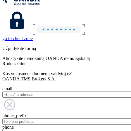
go to client zone
Užpildykite formą
Atidarykite nemokamą OANDA demo sąskaitą
Rodo section
Kas yra asmens duomenų valdytojas?
OANDA TMS Brokers S.A.
email
phone_prefix
phone