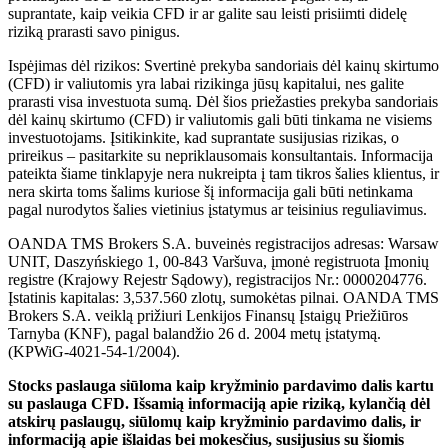
suprantate, kaip veikia CFD ir ar galite sau leisti prisiimti didelę
riziką prarasti savo pinigus.
Ispėjimas dėl rizikos: Svertinė prekyba sandoriais dėl kainų skirtumo
(CFD) ir valiutomis yra labai rizikinga jūsų kapitalui, nes galite
prarasti visa investuota sumą. Dėl šios priežasties prekyba sandoriais
dėl kainų skirtumo (CFD) ir valiutomis gali būti tinkama ne visiems
investuotojams. Įsitikinkite, kad suprantate susijusias rizikas, o
prireikus – pasitarkite su nepriklausomais konsultantais. Informacija
pateikta šiame tinklapyje nera nukreipta į tam tikros šalies klientus, ir
nera skirta toms šalims kuriose šį informacija gali būti netinkama
pagal nurodytos šalies vietinius įstatymus ar teisinius reguliavimus.
OANDA TMS Brokers S.A. buveinės registracijos adresas: Warsaw
UNIT, Daszyńskiego 1, 00-843 Varšuva, įmonė registruota Įmonių
registre (Krajowy Rejestr Sądowy), registracijos Nr.: 0000204776.
Įstatinis kapitalas: 3,537.560 zlotų, sumokėtas pilnai. OANDA TMS
Brokers S.A. veiklą prižiuri Lenkijos Finansų Įstaigų Priežiūros
Tarnyba (KNF), pagal balandžio 26 d. 2004 metų įstatymą.
(KPWiG-4021-54-1/2004).
Stocks paslauga siūloma kaip kryžminio pardavimo dalis kartu
su paslauga CFD. Išsamią informaciją apie riziką, kylančią dėl
atskirų paslaugų, siūlomų kaip kryžminio pardavimo dalis, ir
informaciją apie išlaidas bei mokesčius, susijusius su šiomis