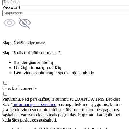
Password
Slaptažodžio stiprumas:
Slaptažodis turi būti sudarytas iš:
8 ar daugiau simbolių
Didžiųjų ir mažųjų raidžių
Bent vieno skaitmenų ir specialiojo simbolio
Check all consents
Patvirtinu, kad perskaičiau ir sutinku su „OANDA TMS Brokers
S.A.”
informacijos ir švietimo
paslaugų teikimo sąlygomis, kurios
yra bendravimo su manimi dėl pasiūlymo ir telefoninės pagalbos
sąskaitos tvarkymo klausimais pagrindas. Suprantu, kad galiu bet
kada šios paslaugos atsisakyti.