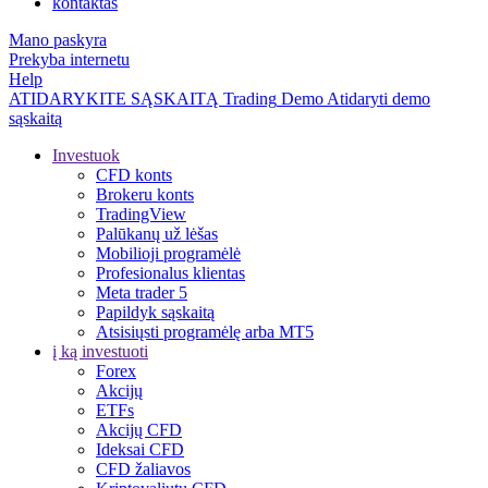
kontaktas
Mano paskyra
Prekyba internetu
Help
ATIDARYKITE SĄSKAITĄ
Trading
Demo
Atidaryti demo
sąskaitą
Investuok
CFD konts
Brokeru konts
TradingView
Palūkanų už lėšas
Mobilioji programėlė
Profesionalus klientas
Meta trader 5
Papildyk sąskaitą
Atsisiųsti programėlę arba MT5
į ką investuoti
Forex
Akcijų
ETFs
Akcijų CFD
Ideksai CFD
CFD žaliavos