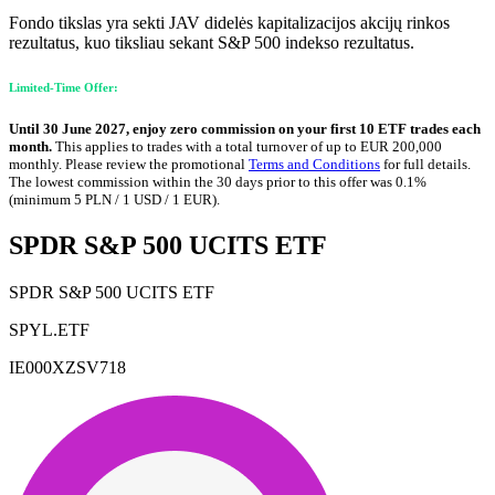
Fondo tikslas yra sekti JAV didelės kapitalizacijos akcijų rinkos
rezultatus, kuo tiksliau sekant S&P 500 indekso rezultatus.
Limited-Time Offer:
Until 30 June 2027, enjoy zero commission on your first 10 ETF trades each
month.
This applies to trades with a total turnover of up to EUR 200,000
monthly. Please review the promotional
Terms and Conditions
for full details.
The lowest commission within the 30 days prior to this offer was 0.1%
(minimum 5 PLN / 1 USD / 1 EUR).
SPDR S&P 500 UCITS ETF
SPDR S&P 500 UCITS ETF
SPYL.ETF
IE000XZSV718