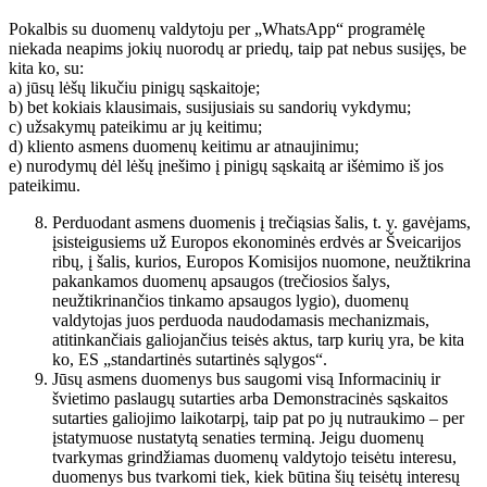
Pokalbis su duomenų valdytoju per „WhatsApp“ programėlę
niekada neapims jokių nuorodų ar priedų, taip pat nebus susijęs, be
kita ko, su:
a) jūsų lėšų likučiu pinigų sąskaitoje;
b) bet kokiais klausimais, susijusiais su sandorių vykdymu;
c) užsakymų pateikimu ar jų keitimu;
d) kliento asmens duomenų keitimu ar atnaujinimu;
e) nurodymų dėl lėšų įnešimo į pinigų sąskaitą ar išėmimo iš jos
pateikimu.
Perduodant asmens duomenis į trečiąsias šalis, t. y. gavėjams,
įsisteigusiems už Europos ekonominės erdvės ar Šveicarijos
ribų, į šalis, kurios, Europos Komisijos nuomone, neužtikrina
pakankamos duomenų apsaugos (trečiosios šalys,
neužtikrinančios tinkamo apsaugos lygio), duomenų
valdytojas juos perduoda naudodamasis mechanizmais,
atitinkančiais galiojančius teisės aktus, tarp kurių yra, be kita
ko, ES „standartinės sutartinės sąlygos“.
Jūsų asmens duomenys bus saugomi visą Informacinių ir
švietimo paslaugų sutarties arba Demonstracinės sąskaitos
sutarties galiojimo laikotarpį, taip pat po jų nutraukimo – per
įstatymuose nustatytą senaties terminą. Jeigu duomenų
tvarkymas grindžiamas duomenų valdytojo teisėtu interesu,
duomenys bus tvarkomi tiek, kiek būtina šių teisėtų interesų