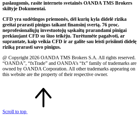
paslaugomis, rasite interneto svetainės OANDA TMS Brokers
skiltyje Dokumentai.
CFD yra sudėtingos priemonės, dėl kurių kyla didelė rizika
greitai prarasti pinigus taikant finansinį svertą. 76 proc.
neprofesionaliųjų investuotojų sąskaitų prarandami pinigai
prekiaujant CFD su šiuo teikėju. Turėtumėte pagalvoti, ar
suprantate, kaip veikia CFD ir ar galite sau leisti prisiimti didelę
riziką prarasti savo pinigus.
@ Copyright 2026 OANDA TMS Brokers S.A. All rights reserved.
“OANDA”, “fxTrade” and OANDA’s “fx” family of trademarks are
owned by OANDA Corporation. All other trademarks appearing on
this website are the property of their respective owner.
Scroll to top