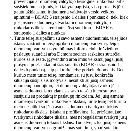
prevencijai ar duomenų valdytojo tiesioginei rinkodarai arba
susisiekimui su jumis, kai tai yra pagrįsta, visų pirma, iš jūsų
gautu užklausimu ir duomenų valdytojo verslo veiklos
apimtimi – BDAR 6 straipsnio 1 dalies f punktas; d. tiek, kiek
jūsų asmens duomenys tvarkomi duomenų valdytojo
rinkodaros tikslais remiantis jūsų sutikimu – BDAR 6
straipsnio 1 dalies a punktas.
Turite teisę susipažinti su savo asmens duomenimis, teisę juos
ištaisyti, ištrinti ir teisę apriboti duomenų tvarkymą. Jeigu
duomenų tvarkymas yra būtinas Informacinių ir švietimo
paslaugų sutarčiai arba Demonstracinės sąskaitos sutarčiai,
kurios šalis esate, įgyvendinti arba imtis veiksmų pagal jūsų
prašymą prieš sudarant šias sutartis (BDAR 6 straipsnio 1
dalies b punktas), taip pat turite teisę perkelti duomenis. Bet
kuriuo metu turite teisę, remdamiesi su jūsų konkrečia
situacija susijusiais motyvais, nesutikti su jūsų asmens
duomenų naudojimu, jei duomenų valdytojas tvarko jūsų
asmens duomenis remdamasis savo teisėtu interesu, pvz.,
susijusiu su produktų ir paslaugų rinkodara. Jei jūsų asmens
duomenys tvarkomi rinkodaros tikslais, turite teisę bet kuriuo
metu nesutikti su jūsų asmens duomenų tvarkymu tokios
rinkodaros tikslais, įskaitant profiliavimą. Jei prieštaraujate
tvarkymui rinkodaros tikslais, mes nebegalėsime tvarkyti jūsų
asmens duomenų tokiais tikslais. Tuo atveju, kai jūsų asmens
duomenų tvarkymas grindžiamas sutikimu, ypač suteiktu