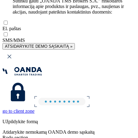
Sutinku gauti „OANDA TMS Brokers S.A.” rinkodaros
informaciją apie produktus ir paslaugas, pvz., naujienas ir
akcijas, naudojant pateiktus kontaktinius duomenis:
El. paštas
SMS/MMS
ATSIDARYKITE DEMO SĄSKAITĄ »
go to client zone
Užpildykite formą
Atidarykite nemokamą OANDA demo sąskaitą
Rodo section