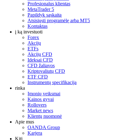
Profesionalus klientas
MetaTrader 5
Papildyk sąskaitą
Atsisiųsti programėlę arba MT5
Kontaktas
į ką investuoti
Forex
Akcijų
ETFs
Akcijų CFD
Ideksai CFD
CFD žaliavos
Kriptovaliutų CFD
ETF CFD
Instrumentų specifikacija
rinka
Įmonių veiksmai
Kainos gyvai
Rollovers
Market news
Klientų nuomonė
Apie mus
OANDA Group
Karjera
Kiti