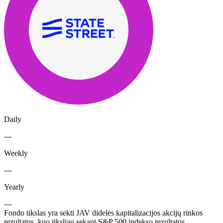
Daily
---
Weekly
---
Yearly
---
Fondo tikslas yra sekti JAV didelės kapitalizacijos akcijų rinkos
rezultatus, kuo tiksliau sekant S&P 500 indekso rezultatus.