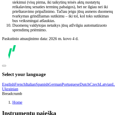
siekimui (visų pirma, iki taikytinų teisės aktų nustatytų
reikalavimų senaties terminų pabaigos), bet ne ilgiau nei iki
prieštaravimo pripažinimo. Tačiau jeigu jūsų asmens duomenų
tvarkymas grindžiamas sutikimu – iki tol, kol toks sutikimas
bus veiksmingai atšauktas.
Duomenų valdytojas netaikys jūsų atžvilgiu automatizuoto
sprendimų priėmimo.
Paskutinio atnaujinimo data: 2026 m. kovo 4 d.
Select your language
English
French
Italian
Spanish
German
Portuguese
Dutch
Czech
Latvian
L
Ukrainian
Breadcrumb
Home
Instrumentų paieška