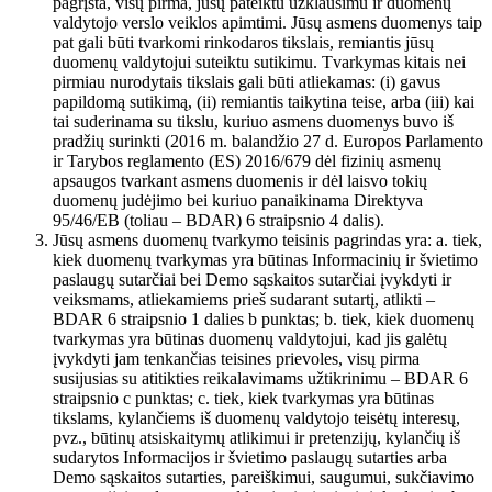
pagrįsta, visų pirma, jūsų pateiktu užklausimu ir duomenų
valdytojo verslo veiklos apimtimi. Jūsų asmens duomenys taip
pat gali būti tvarkomi rinkodaros tikslais, remiantis jūsų
duomenų valdytojui suteiktu sutikimu. Tvarkymas kitais nei
pirmiau nurodytais tikslais gali būti atliekamas: (i) gavus
papildomą sutikimą, (ii) remiantis taikytina teise, arba (iii) kai
tai suderinama su tikslu, kuriuo asmens duomenys buvo iš
pradžių surinkti (2016 m. balandžio 27 d. Europos Parlamento
ir Tarybos reglamento (ES) 2016/679 dėl fizinių asmenų
apsaugos tvarkant asmens duomenis ir dėl laisvo tokių
duomenų judėjimo bei kuriuo panaikinama Direktyva
95/46/EB (toliau – BDAR) 6 straipsnio 4 dalis).
Jūsų asmens duomenų tvarkymo teisinis pagrindas yra: a. tiek,
kiek duomenų tvarkymas yra būtinas Informacinių ir švietimo
paslaugų sutarčiai bei Demo sąskaitos sutarčiai įvykdyti ir
veiksmams, atliekamiems prieš sudarant sutartį, atlikti –
BDAR 6 straipsnio 1 dalies b punktas; b. tiek, kiek duomenų
tvarkymas yra būtinas duomenų valdytojui, kad jis galėtų
įvykdyti jam tenkančias teisines prievoles, visų pirma
susijusias su atitikties reikalavimams užtikrinimu – BDAR 6
straipsnio c punktas; c. tiek, kiek tvarkymas yra būtinas
tikslams, kylančiems iš duomenų valdytojo teisėtų interesų,
pvz., būtinų atsiskaitymų atlikimui ir pretenzijų, kylančių iš
sudarytos Informacijos ir švietimo paslaugų sutarties arba
Demo sąskaitos sutarties, pareiškimui, saugumui, sukčiavimo