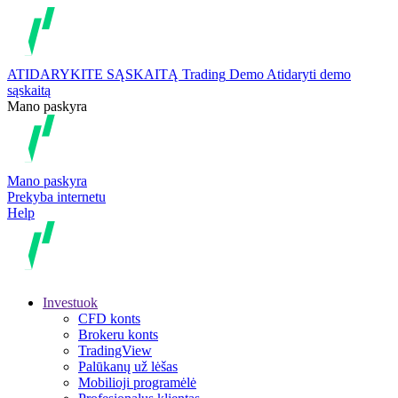
ATIDARYKITE SĄSKAITĄ
Trading
Demo
Atidaryti demo
sąskaitą
Mano paskyra
Mano paskyra
Prekyba internetu
Help
Investuok
CFD konts
Brokeru konts
TradingView
Palūkanų už lėšas
Mobilioji programėlė