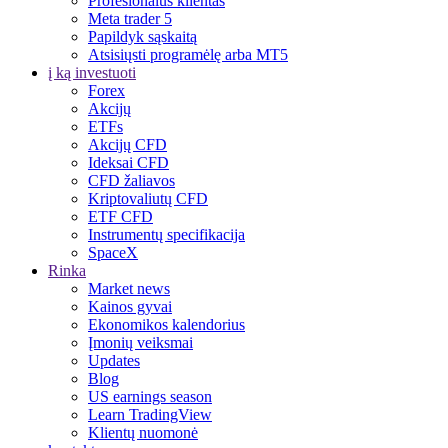
Profesionalus klientas
Meta trader 5
Papildyk sąskaitą
Atsisiųsti programėlę arba MT5
į ką investuoti
Forex
Akcijų
ETFs
Akcijų CFD
Ideksai CFD
CFD žaliavos
Kriptovaliutų CFD
ETF CFD
Instrumentų specifikacija
SpaceX
Rinka
Market news
Kainos gyvai
Ekonomikos kalendorius
Įmonių veiksmai
Updates
Blog
US earnings season
Learn TradingView
Klientų nuomonė