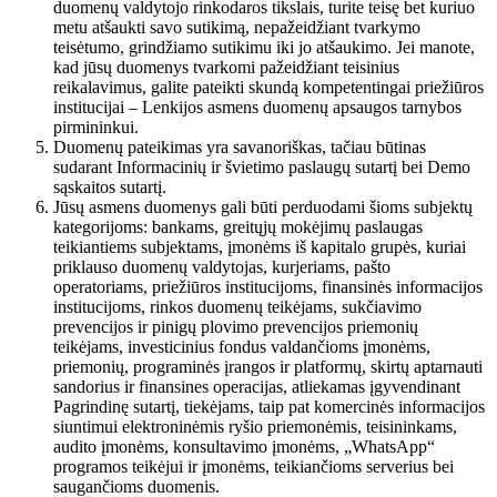
duomenų valdytojo rinkodaros tikslais, turite teisę bet kuriuo
metu atšaukti savo sutikimą, nepažeidžiant tvarkymo
teisėtumo, grindžiamo sutikimu iki jo atšaukimo. Jei manote,
kad jūsų duomenys tvarkomi pažeidžiant teisinius
reikalavimus, galite pateikti skundą kompetentingai priežiūros
institucijai – Lenkijos asmens duomenų apsaugos tarnybos
pirmininkui.
Duomenų pateikimas yra savanoriškas, tačiau būtinas
sudarant Informacinių ir švietimo paslaugų sutartį bei Demo
sąskaitos sutartį.
Jūsų asmens duomenys gali būti perduodami šioms subjektų
kategorijoms: bankams, greitųjų mokėjimų paslaugas
teikiantiems subjektams, įmonėms iš kapitalo grupės, kuriai
priklauso duomenų valdytojas, kurjeriams, pašto
operatoriams, priežiūros institucijoms, finansinės informacijos
institucijoms, rinkos duomenų teikėjams, sukčiavimo
prevencijos ir pinigų plovimo prevencijos priemonių
teikėjams, investicinius fondus valdančioms įmonėms,
priemonių, programinės įrangos ir platformų, skirtų aptarnauti
sandorius ir finansines operacijas, atliekamas įgyvendinant
Pagrindinę sutartį, tiekėjams, taip pat komercinės informacijos
siuntimui elektroninėmis ryšio priemonėmis, teisininkams,
audito įmonėms, konsultavimo įmonėms, „WhatsApp“
programos teikėjui ir įmonėms, teikiančioms serverius bei
saugančioms duomenis.