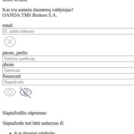
Kas yra asmens duomenų valdytojas?
OANDA TMS Brokers S.A.
email
phone_prefix
phone
Password
Slaptažodžio stiprumas:
Slaptažodis turi būti sudarytas iš:
8 ar daugiau simbolių