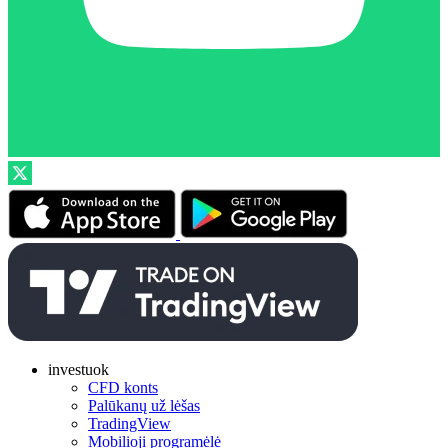
investuok
CFD konts
Palūkanų už lėšas
TradingView
Mobilioji programėlė