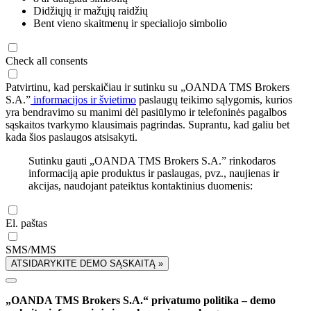
Didžiųjų ir mažųjų raidžių
Bent vieno skaitmenų ir specialiojo simbolio
Check all consents
Patvirtinu, kad perskaičiau ir sutinku su „OANDA TMS Brokers
S.A.”
informacijos ir švietimo
paslaugų teikimo sąlygomis, kurios
yra bendravimo su manimi dėl pasiūlymo ir telefoninės pagalbos
sąskaitos tvarkymo klausimais pagrindas. Suprantu, kad galiu bet
kada šios paslaugos atsisakyti.
Sutinku gauti „OANDA TMS Brokers S.A.” rinkodaros
informaciją apie produktus ir paslaugas, pvz., naujienas ir
akcijas, naudojant pateiktus kontaktinius duomenis:
El. paštas
SMS/MMS
ATSIDARYKITE DEMO SĄSKAITĄ »
„OANDA TMS Brokers S.A.“ privatumo politika – demo