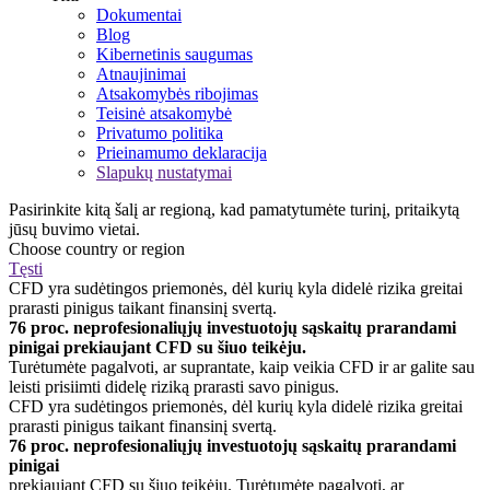
Dokumentai
Blog
Kibernetinis saugumas
Atnaujinimai
Atsakomybės ribojimas
Teisinė atsakomybė
Privatumo politika
Prieinamumo deklaracija
Slapukų nustatymai
Pasirinkite kitą šalį ar regioną, kad pamatytumėte turinį, pritaikytą
jūsų buvimo vietai.
Choose country or region
Tęsti
CFD yra sudėtingos priemonės, dėl kurių kyla didelė rizika greitai
prarasti pinigus taikant finansinį svertą.
76 proc. neprofesionaliųjų investuotojų sąskaitų prarandami
pinigai prekiaujant CFD su šiuo teikėju.
Turėtumėte pagalvoti, ar suprantate, kaip veikia CFD ir ar galite sau
leisti prisiimti didelę riziką prarasti savo pinigus.
CFD yra sudėtingos priemonės, dėl kurių kyla didelė rizika greitai
prarasti pinigus taikant finansinį svertą.
76 proc. neprofesionaliųjų investuotojų sąskaitų prarandami
pinigai
prekiaujant CFD su šiuo teikėju. Turėtumėte pagalvoti, ar