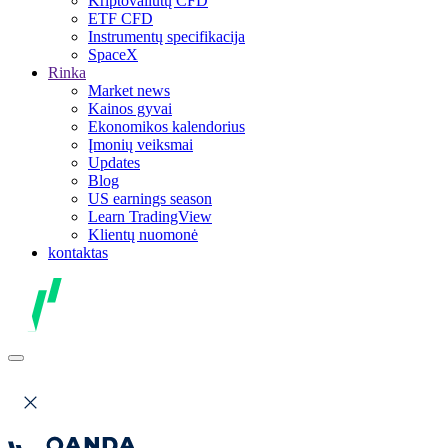
Kriptovaliutų CFD
ETF CFD
Instrumentų specifikacija
SpaceX
Rinka
Market news
Kainos gyvai
Ekonomikos kalendorius
Įmonių veiksmai
Updates
Blog
US earnings season
Learn TradingView
Klientų nuomonė
kontaktas