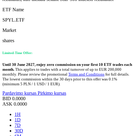
ETF Name
SPYL.ETF
Market
shares
Limited-Time Offer:
Until 30 June 2027, enjoy zero commission on your first 10 ETF trades each
month.
This applies to trades with a total turnover of up to EUR 200,000
monthly. Please review the promotional
Terms and Conditions
for full details.
The lowest commission within the 30 days prior to this offer was 0.1%
(minimum 5 PLN / 1 USD / 1 EUR).
Pardavimo kursas
Pirkimo kursas
BID
0.0000
ASK
0.0000
1H
1D
7D
30D