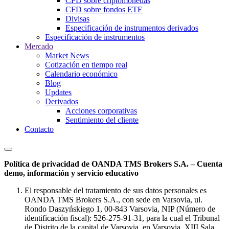
CFD sobre criptomonedas
CFD sobre fondos ETF
Divisas
Especificación de instrumentos derivados
Especificación de instrumentos
Mercado
Market News
Cotización en tiempo real
Calendario económico
Blog
Updates
Derivados
Acciones corporativas
Sentimiento del cliente
Contacto
Política de privacidad de OANDA TMS Brokers S.A. – Cuenta
demo, información y servicio educativo
El responsable del tratamiento de sus datos personales es
OANDA TMS Brokers S.A., con sede en Varsovia, ul.
Rondo Daszyńskiego 1, 00-843 Varsovia, NIP (Número de
identificación fiscal): 526-275-91-31, para la cual el Tribunal
de Distrito de la capital de Varsovia, en Varsovia, XIII Sala