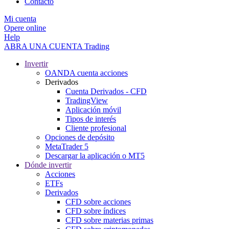
Contacto
Mi cuenta
Opere online
Help
ABRA UNA CUENTA
Trading
Invertir
OANDA cuenta acciones
Derivados
Cuenta Derivados - CFD
TradingView
Aplicación móvil
Tipos de interés
Cliente profesional
Opciones de depósito
MetaTrader 5
Descargar la aplicación o MT5
Dónde invertir
Acciones
ETFs
Derivados
CFD sobre acciones
CFD sobre índices
CFD sobre materias primas