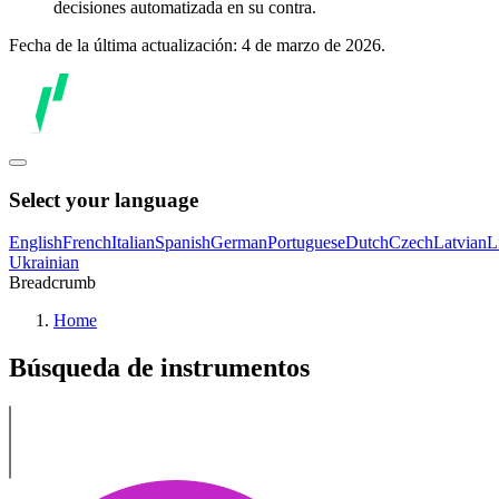
decisiones automatizada en su contra.
Fecha de la última actualización: 4 de marzo de 2026.
Select your language
English
French
Italian
Spanish
German
Portuguese
Dutch
Czech
Latvian
L
Ukrainian
Breadcrumb
Home
Búsqueda de instrumentos