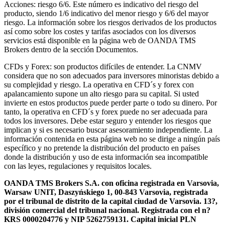
Acciones: riesgo 6/6. Este número es indicativo del riesgo del
producto, siendo 1/6 indicativo del menor riesgo y 6/6 del mayor
riesgo. La información sobre los riesgos derivados de los productos
así como sobre los costes y tarifas asociados con los diversos
servicios está disponible en la página web de OANDA TMS
Brokers dentro de la sección Documentos.
CFDs y Forex: son productos difíciles de entender. La CNMV
considera que no son adecuados para inversores minoristas debido a
su complejidad y riesgo. La operativa en CFD´s y forex con
apalancamiento supone un alto riesgo para su capital. Si usted
invierte en estos productos puede perder parte o todo su dinero. Por
tanto, la operativa en CFD´s y forex puede no ser adecuada para
todos los inversores. Debe estar seguro y entender los riesgos que
implican y si es necesario buscar asesoramiento independiente. La
información contenida en esta página web no se dirige a ningún país
específico y no pretende la distribución del producto en países
donde la distribución y uso de esta información sea incompatible
con las leyes, regulaciones y requisitos locales.
OANDA TMS Brokers S.A. con oficina registrada en Varsovia,
Warsaw UNIT, Daszyńskiego 1, 00-843 Varsovia, registrada
por el tribunal de distrito de la capital ciudad de Varsovia. 13?,
división comercial del tribunal nacional. Registrada con el n?
KRS 0000204776 y NIP 5262759131. Capital inicial PLN