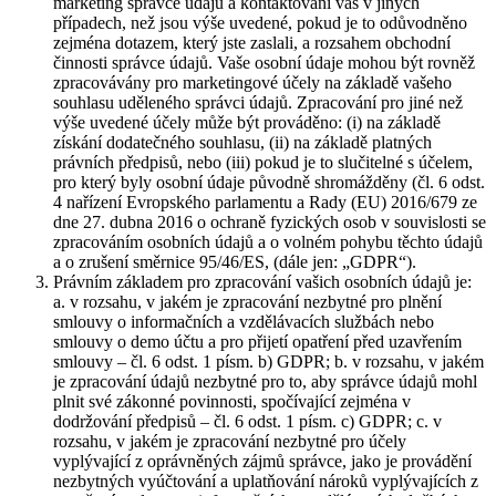
marketing správce údajů a kontaktování vás v jiných
případech, než jsou výše uvedené, pokud je to odůvodněno
zejména dotazem, který jste zaslali, a rozsahem obchodní
činnosti správce údajů. Vaše osobní údaje mohou být rovněž
zpracovávány pro marketingové účely na základě vašeho
souhlasu uděleného správci údajů. Zpracování pro jiné než
výše uvedené účely může být prováděno: (i) na základě
získání dodatečného souhlasu, (ii) na základě platných
právních předpisů, nebo (iii) pokud je to slučitelné s účelem,
pro který byly osobní údaje původně shromážděny (čl. 6 odst.
4 nařízení Evropského parlamentu a Rady (EU) 2016/679 ze
dne 27. dubna 2016 o ochraně fyzických osob v souvislosti se
zpracováním osobních údajů a o volném pohybu těchto údajů
a o zrušení směrnice 95/46/ES, (dále jen: „GDPR“).
Právním základem pro zpracování vašich osobních údajů je:
a. v rozsahu, v jakém je zpracování nezbytné pro plnění
smlouvy o informačních a vzdělávacích službách nebo
smlouvy o demo účtu a pro přijetí opatření před uzavřením
smlouvy – čl. 6 odst. 1 písm. b) GDPR; b. v rozsahu, v jakém
je zpracování údajů nezbytné pro to, aby správce údajů mohl
plnit své zákonné povinnosti, spočívající zejména v
dodržování předpisů – čl. 6 odst. 1 písm. c) GDPR; c. v
rozsahu, v jakém je zpracování nezbytné pro účely
vyplývající z oprávněných zájmů správce, jako je provádění
nezbytných vyúčtování a uplatňování nároků vyplývajících z