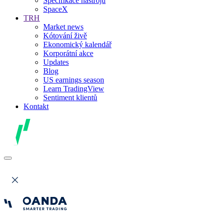
Specifikace nástrojů
SpaceX
TRH
Market news
Kótování živě
Ekonomický kalendář
Korporátní akce
Updates
Blog
US earnings season
Learn TradingView
Sentiment klientů
Kontakt