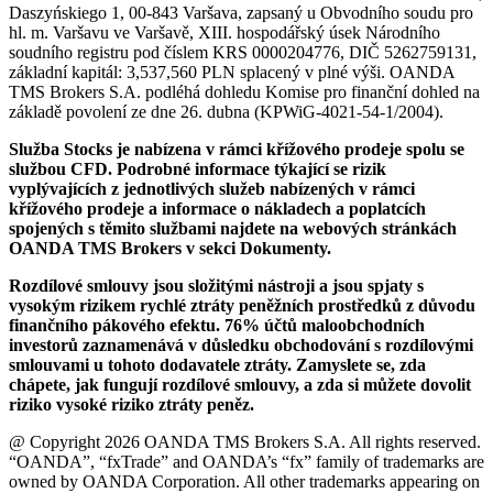
Daszyńskiego 1, 00-843 Varšava, zapsaný u Obvodního soudu pro
hl. m. Varšavu ve Varšavě, XIII. hospodářský úsek Národního
soudního registru pod číslem KRS 0000204776, DIČ 5262759131,
základní kapitál: 3,537,560 PLN splacený v plné výši. OANDA
TMS Brokers S.A. podléhá dohledu Komise pro finanční dohled na
základě povolení ze dne 26. dubna (KPWiG-4021-54-1/2004).
Služba Stocks je nabízena v rámci křížového prodeje spolu se
službou CFD. Podrobné informace týkající se rizik
vyplývajících z jednotlivých služeb nabízených v rámci
křížového prodeje a informace o nákladech a poplatcích
spojených s těmito službami najdete na webových stránkách
OANDA TMS Brokers v sekci Dokumenty.
Rozdílové smlouvy jsou složitými nástroji a jsou spjaty s
vysokým rizikem rychlé ztráty peněžních prostředků z důvodu
finančního pákového efektu. 76% účtů maloobchodních
investorů zaznamenává v důsledku obchodování s rozdílovými
smlouvami u tohoto dodavatele ztráty. Zamyslete se, zda
chápete, jak fungují rozdílové smlouvy, a zda si můžete dovolit
riziko vysoké riziko ztráty peněz.
@ Copyright 2026 OANDA TMS Brokers S.A. All rights reserved.
“OANDA”, “fxTrade” and OANDA’s “fx” family of trademarks are
owned by OANDA Corporation. All other trademarks appearing on