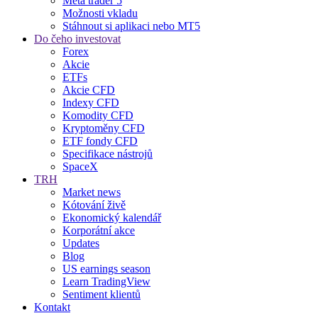
Meta trader 5
Možnosti vkladu
Stáhnout si aplikaci nebo MT5
Do čeho investovat
Forex
Akcie
ETFs
Akcie CFD
Indexy CFD
Komodity CFD
Kryptoměny CFD
ETF fondy CFD
Specifikace nástrojů
SpaceX
TRH
Market news
Kótování živě
Ekonomický kalendář
Korporátní akce
Updates
Blog
US earnings season
Learn TradingView
Sentiment klientů
Kontakt