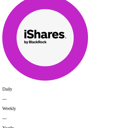
Daily
---
Weekly
---
Yearly