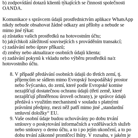
b) zodpovídání dotazů klientů týkajících se činnosti společnosti
OANDA.
Komunikace s správcem údajů prostřednictvím aplikace WhatsApp
nikdy nebude obsahovat žádné odkazy ani přílohy a nebude se
mimo jiné týkat:
a) zůstatku vašich prostředků na hotovostním účtu;
b) jakýchkoli záležitostí souvisejících s prováděním transakcí;
c) zadávání nebo úprav příkazů;
d) změny nebo aktualizace osobních údajů klienta;
e) zadávání pokynů k vkladu nebo výběru prostředků na/z
hotovostního účtu.
V případě předávání osobních údajů do třetích zemí, tj.
příjemcům se sídlem mimo Evropský hospodářský prostor
nebo Švýcarsko, do zemí, které podle Evropské komise
nezajišťují dostatečnou ochranu údajů (třetí země, které
nezajišťují přiměřenou úroveň ochrany), je správce údajů
předává s využitím mechanismů v souladu s platnými
právními předpisy, mezi něž patří mimo jiné „standardní
smluvní doložky“ EU.
Vaše osobní údaje budou uchovávány po dobu trvání
smlouvy o poskytování informačních a vzdělávacích služeb
nebo smlouvy o demo účtu, a to i po jejím ukončení, a to po
dobu trvání zákonné promlčecí lhůty. V rozsahu, v jakém je