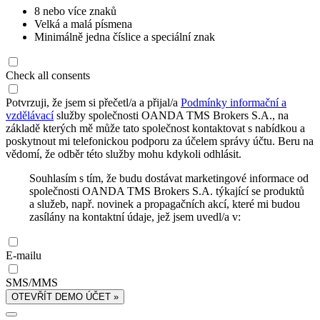
8 nebo více znaků
Velká a malá písmena
Minimálně jedna číslice a speciální znak
Check all consents
Potvrzuji, že jsem si přečetl/a a přijal/a
Podmínky informační a
vzdělávací
služby společnosti OANDA TMS Brokers S.A., na
základě kterých mě může tato společnost kontaktovat s nabídkou a
poskytnout mi telefonickou podporu za účelem správy účtu. Beru na
vědomí, že odběr této služby mohu kdykoli odhlásit.
Souhlasím s tím, že budu dostávat marketingové informace od
společnosti OANDA TMS Brokers S.A. týkající se produktů
a služeb, např. novinek a propagačních akcí, které mi budou
zasílány na kontaktní údaje, jež jsem uvedl/a v:
E-mailu
SMS/MMS
OTEVŘÍT DEMO ÚČET »