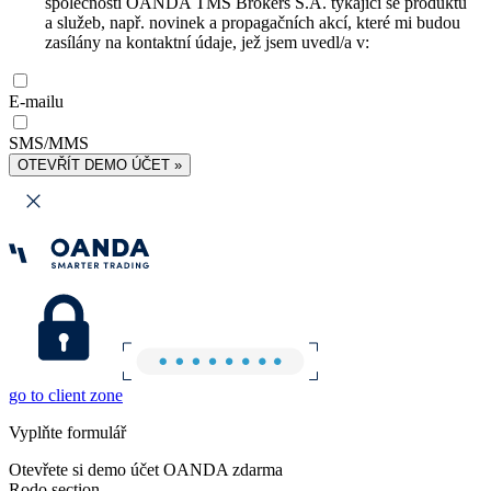
společnosti OANDA TMS Brokers S.A. týkající se produktů
a služeb, např. novinek a propagačních akcí, které mi budou
zasílány na kontaktní údaje, jež jsem uvedl/a v:
E-mailu
SMS/MMS
OTEVŘÍT DEMO ÚČET »
go to client zone
Vyplňte formulář
Otevřete si demo účet OANDA zdarma
Rodo section