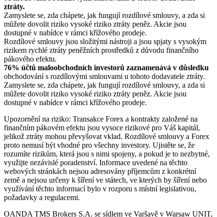
ztráty.
Zamyslete se, zda chápete, jak fungují rozdílové smlouvy, a zda si
můžete dovolit riziko vysoké riziko ztráty peněz. Akcie jsou
dostupné v nabídce v rámci křížového prodeje.
Rozdílové smlouvy jsou složitými nástroji a jsou spjaty s vysokým
rizikem rychlé ztráty peněžních prostředků z důvodu finančního
pákového efektu.
76% účtů maloobchodních investorů zaznamenává v důsledku
obchodování s rozdílovými smlouvami u tohoto dodavatele ztráty.
Zamyslete se, zda chápete, jak fungují rozdílové smlouvy, a zda si
můžete dovolit riziko vysoké riziko ztráty peněz. Akcie jsou
dostupné v nabídce v rámci křížového prodeje.
Upozornění na riziko: Transakce Forex a kontrakty založené na
finančním pákovém efektu jsou vysoce rizikové pro Váš kapitál,
jelikož ztráty mohou převyšovat vklad. Rozdílové smlouvy a Forex
proto nemusí být vhodné pro všechny investory. Ujistěte se, že
rozumíte rizikům, která jsou s nimi spojeny, a pokud je to nezbytné,
využijte nezávislé poradenství. Informace uvedené na těchto
webových stránkách nejsou adresovány příjemcům z konkrétní
země a nejsou určeny k šíření ve státech, ve kterých by šíření nebo
využívání těchto informací bylo v rozporu s místní legislativou,
požadavky a regulacemi.
OANDA TMS Brokers S.A. se sídlem ve Varšavě v Warsaw UNIT,