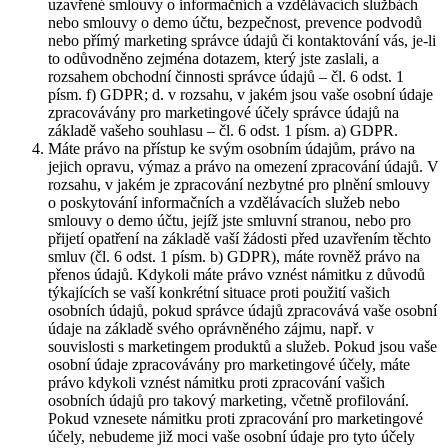
uzavřené smlouvy o informačních a vzdělávacích službách
nebo smlouvy o demo účtu, bezpečnost, prevence podvodů
nebo přímý marketing správce údajů či kontaktování vás, je-li
to odůvodněno zejména dotazem, který jste zaslali, a
rozsahem obchodní činnosti správce údajů – čl. 6 odst. 1
písm. f) GDPR; d. v rozsahu, v jakém jsou vaše osobní údaje
zpracovávány pro marketingové účely správce údajů na
základě vašeho souhlasu – čl. 6 odst. 1 písm. a) GDPR.
Máte právo na přístup ke svým osobním údajům, právo na
jejich opravu, výmaz a právo na omezení zpracování údajů. V
rozsahu, v jakém je zpracování nezbytné pro plnění smlouvy
o poskytování informačních a vzdělávacích služeb nebo
smlouvy o demo účtu, jejíž jste smluvní stranou, nebo pro
přijetí opatření na základě vaší žádosti před uzavřením těchto
smluv (čl. 6 odst. 1 písm. b) GDPR), máte rovněž právo na
přenos údajů. Kdykoli máte právo vznést námitku z důvodů
týkajících se vaší konkrétní situace proti použití vašich
osobních údajů, pokud správce údajů zpracovává vaše osobní
údaje na základě svého oprávněného zájmu, např. v
souvislosti s marketingem produktů a služeb. Pokud jsou vaše
osobní údaje zpracovávány pro marketingové účely, máte
právo kdykoli vznést námitku proti zpracování vašich
osobních údajů pro takový marketing, včetně profilování.
Pokud vznesete námitku proti zpracování pro marketingové
účely, nebudeme již moci vaše osobní údaje pro tyto účely