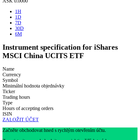
ASK
0.0000
1H
1D
7D
30D
6M
Instrument specification for iShares
MSCI China UCITS ETF
Name
Currency
Symbol
Minimální hodnota objednávky
Ticker
Trading hours
Type
Hours of accepting orders
ISIN
ZALOŽIT ÚČET
Začněte obchodovat hned s rychlým otevřením účtu.