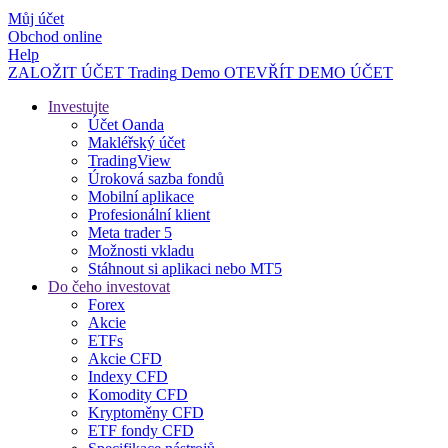
Můj účet
Obchod online
Help
ZALOŽIT ÚČET
Trading
Demo
OTEVŘÍT DEMO ÚČET
Investujte
Účet Oanda
Makléřský účet
TradingView
Úroková sazba fondů
Mobilní aplikace
Profesionální klient
Meta trader 5
Možnosti vkladu
Stáhnout si aplikaci nebo MT5
Do čeho investovat
Forex
Akcie
ETFs
Akcie CFD
Indexy CFD
Komodity CFD
Kryptoměny CFD
ETF fondy CFD