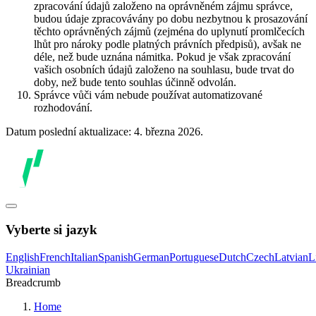
zpracování údajů založeno na oprávněném zájmu správce,
budou údaje zpracovávány po dobu nezbytnou k prosazování
těchto oprávněných zájmů (zejména do uplynutí promlčecích
lhůt pro nároky podle platných právních předpisů), avšak ne
déle, než bude uznána námitka. Pokud je však zpracování
vašich osobních údajů založeno na souhlasu, bude trvat do
doby, než bude tento souhlas účinně odvolán.
Správce vůči vám nebude používat automatizované
rozhodování.
Datum poslední aktualizace: 4. března 2026.
Vyberte si jazyk
English
French
Italian
Spanish
German
Portuguese
Dutch
Czech
Latvian
L
Ukrainian
Breadcrumb
Home