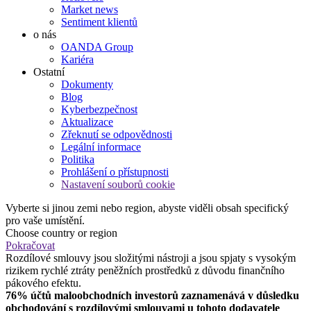
Market news
Sentiment klientů
o nás
OANDA Group
Kariéra
Ostatní
Dokumenty
Blog
Kyberbezpečnost
Aktualizace
Zřeknutí se odpovědnosti
Legální informace
Politika
Prohlášení o přístupnosti
Nastavení souborů cookie
Vyberte si jinou zemi nebo region, abyste viděli obsah specifický
pro vaše umístění.
Choose country or region
Pokračovat
Rozdílové smlouvy jsou složitými nástroji a jsou spjaty s vysokým
rizikem rychlé ztráty peněžních prostředků z důvodu finančního
pákového efektu.
76% účtů maloobchodních investorů zaznamenává v důsledku
obchodování s rozdílovými smlouvami u tohoto dodavatele