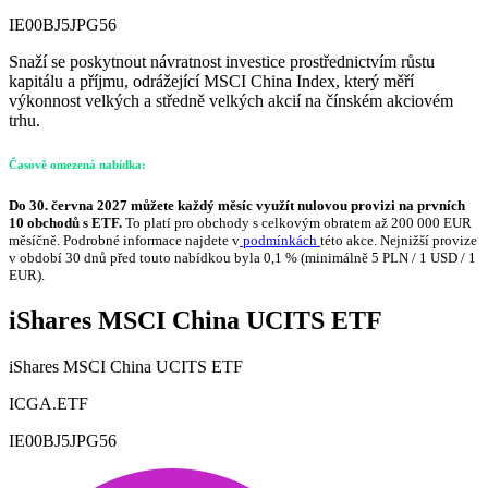
IE00BJ5JPG56
Snaží se poskytnout návratnost investice prostřednictvím růstu
kapitálu a příjmu, odrážející MSCI China Index, který měří
výkonnost velkých a středně velkých akcií na čínském akciovém
trhu.
Časově omezená nabídka:
Do 30. června 2027 můžete každý měsíc využít nulovou provizi na prvních
10 obchodů s ETF.
To platí pro obchody s celkovým obratem až 200 000 EUR
měsíčně. Podrobné informace najdete v
podmínkách
této akce. Nejnižší provize
v období 30 dnů před touto nabídkou byla 0,1 % (minimálně 5 PLN / 1 USD / 1
EUR).
iShares MSCI China UCITS ETF
iShares MSCI China UCITS ETF
ICGA.ETF
IE00BJ5JPG56