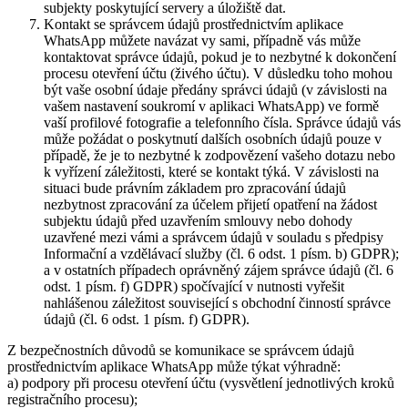
subjekty poskytující servery a úložiště dat.
Kontakt se správcem údajů prostřednictvím aplikace
WhatsApp můžete navázat vy sami, případně vás může
kontaktovat správce údajů, pokud je to nezbytné k dokončení
procesu otevření účtu (živého účtu). V důsledku toho mohou
být vaše osobní údaje předány správci údajů (v závislosti na
vašem nastavení soukromí v aplikaci WhatsApp) ve formě
vaší profilové fotografie a telefonního čísla. Správce údajů vás
může požádat o poskytnutí dalších osobních údajů pouze v
případě, že je to nezbytné k zodpovězení vašeho dotazu nebo
k vyřízení záležitosti, které se kontakt týká. V závislosti na
situaci bude právním základem pro zpracování údajů
nezbytnost zpracování za účelem přijetí opatření na žádost
subjektu údajů před uzavřením smlouvy nebo dohody
uzavřené mezi vámi a správcem údajů v souladu s předpisy
Informační a vzdělávací služby (čl. 6 odst. 1 písm. b) GDPR);
a v ostatních případech oprávněný zájem správce údajů (čl. 6
odst. 1 písm. f) GDPR) spočívající v nutnosti vyřešit
nahlášenou záležitost související s obchodní činností správce
údajů (čl. 6 odst. 1 písm. f) GDPR).
Z bezpečnostních důvodů se komunikace se správcem údajů
prostřednictvím aplikace WhatsApp může týkat výhradně:
a) podpory při procesu otevření účtu (vysvětlení jednotlivých kroků
registračního procesu);