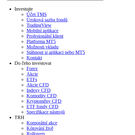
Investujte
Účet TMS
Úroková sazba fondů
TradingView
Mobilní aplikace
Profesionální klient
Platforma MT5
Možnosti vkladu
Stáhnout si aplikaci nebo MT5
Kontakt
Do čeho investovat
Forex
Akcie
ETFs
Akcie CFD
Indexy CFD
Komodity CFD
Kryptoměny CFD
ETF fondy CFD
Specifikace nástrojů
TRH
Korporátní akce
Kótování živě
Rollovers