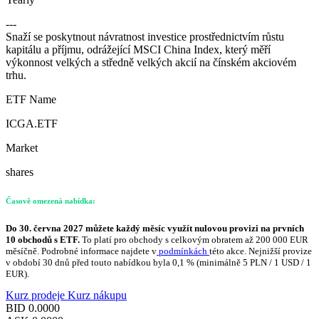
---
Snaží se poskytnout návratnost investice prostřednictvím růstu
kapitálu a příjmu, odrážející MSCI China Index, který měří
výkonnost velkých a středně velkých akcií na čínském akciovém
trhu.
ETF Name
ICGA.ETF
Market
shares
Časově omezená nabídka:
Do 30. června 2027 můžete každý měsíc využít nulovou provizi na prvních
10 obchodů s ETF.
To platí pro obchody s celkovým obratem až 200 000 EUR
měsíčně. Podrobné informace najdete v
podmínkách
této akce. Nejnižší provize
v období 30 dnů před touto nabídkou byla 0,1 % (minimálně 5 PLN / 1 USD / 1
EUR).
Kurz prodeje
Kurz nákupu
BID
0.0000