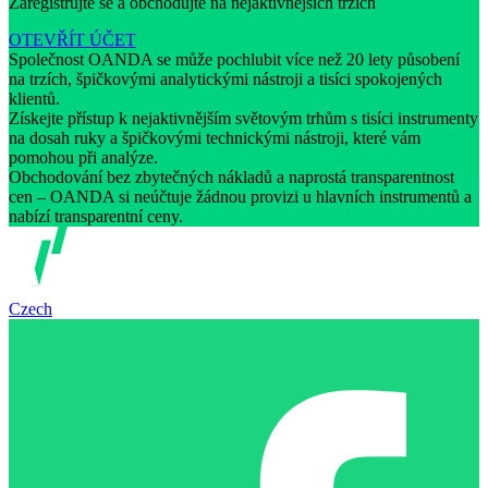
Zaregistrujte se a obchodujte na nejaktivnějších trzích
OTEVŘÍT ÚČET
Společnost OANDA se může pochlubit více než 20 lety působení
na trzích, špičkovými analytickými nástroji a tisíci spokojených
klientů.
Získejte přístup k nejaktivnějším světovým trhům s tisíci instrumenty
na dosah ruky a špičkovými technickými nástroji, které vám
pomohou při analýze.
Obchodování bez zbytečných nákladů a naprostá transparentnost
cen – OANDA si neúčtuje žádnou provizi u hlavních instrumentů a
nabízí transparentní ceny.
Czech