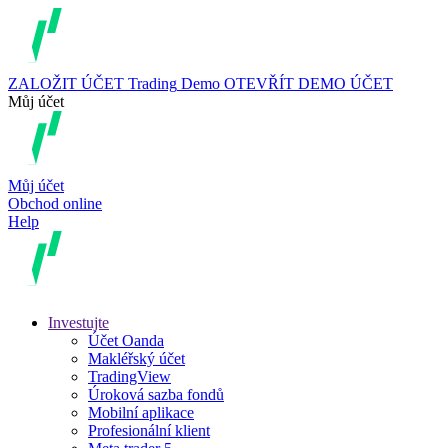
ZALOŽIT ÚČET
Trading
Demo
OTEVŘÍT DEMO ÚČET
Můj účet
Můj účet
Obchod online
Help
Investujte
Účet Oanda
Makléřský účet
TradingView
Úroková sazba fondů
Mobilní aplikace
Profesionální klient