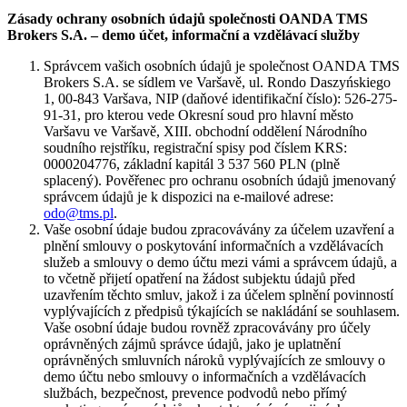
Zásady ochrany osobních údajů společnosti OANDA TMS
Brokers S.A. – demo účet, informační a vzdělávací služby
Správcem vašich osobních údajů je společnost OANDA TMS
Brokers S.A. se sídlem ve Varšavě, ul. Rondo Daszyńskiego
1, 00-843 Varšava, NIP (daňové identifikační číslo): 526-275-
91-31, pro kterou vede Okresní soud pro hlavní město
Varšavu ve Varšavě, XIII. obchodní oddělení Národního
soudního rejstříku, registrační spisy pod číslem KRS:
0000204776, základní kapitál 3 537 560 PLN (plně
splacený). Pověřenec pro ochranu osobních údajů jmenovaný
správcem údajů je k dispozici na e-mailové adrese:
odo@tms.pl
.
Vaše osobní údaje budou zpracovávány za účelem uzavření a
plnění smlouvy o poskytování informačních a vzdělávacích
služeb a smlouvy o demo účtu mezi vámi a správcem údajů, a
to včetně přijetí opatření na žádost subjektu údajů před
uzavřením těchto smluv, jakož i za účelem splnění povinností
vyplývajících z předpisů týkajících se nakládání se souhlasem.
Vaše osobní údaje budou rovněž zpracovávány pro účely
oprávněných zájmů správce údajů, jako je uplatnění
oprávněných smluvních nároků vyplývajících ze smlouvy o
demo účtu nebo smlouvy o informačních a vzdělávacích
službách, bezpečnost, prevence podvodů nebo přímý