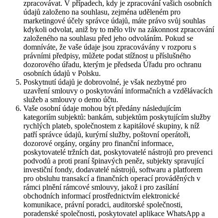
zpracovávat. V případech, kdy je zpracování vašich osobních
údajů založeno na souhlasu, zejména uděleném pro
marketingové účely správce údajů, máte právo svůj souhlas
kdykoli odvolat, aniž by to mělo vliv na zákonnost zpracování
založeného na souhlasu před jeho odvoláním. Pokud se
domníváte, že vaše údaje jsou zpracovávány v rozporu s
právními předpisy, můžete podat stížnost u příslušného
dozorového úřadu, kterým je předseda Úřadu pro ochranu
osobních údajů v Polsku.
Poskytnutí údajů je dobrovolné, je však nezbytné pro
uzavření smlouvy o poskytování informačních a vzdělávacích
služeb a smlouvy o demo účtu.
Vaše osobní údaje mohou být předány následujícím
kategoriím subjektů: bankám, subjektům poskytujícím služby
rychlých plateb, společnostem z kapitálové skupiny, k níž
patří správce údajů, kurýrní služby, poštovní operátoři,
dozorové orgány, orgány pro finanční informace,
poskytovatelé tržních dat, poskytovatelé nástrojů pro prevenci
podvodů a proti praní špinavých peněz, subjekty spravující
investiční fondy, dodavatelé nástrojů, softwaru a platforem
pro obsluhu transakcí a finančních operací prováděných v
rámci plnění rámcové smlouvy, jakož i pro zasílání
obchodních informací prostřednictvím elektronické
komunikace, právní poradci, auditorské společnosti,
poradenské společnosti, poskytovatel aplikace WhatsApp a