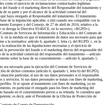
ales como el ejercicio de reclamaciones contractuales legítimas
 del fraude o el marketing directo del Responsable del tratamiento y
da de su parte y por el alcance de la actividad comercial del
 que haya otorgado al Responsable del tratamiento. El tratamiento
 base de la legislación aplicable, o (iii) cuando sea compatible con la
amento Europeo y del Consejo, de 27 de abril de 2016, relativo a la
l que se deroga la Directiva 95/46/CE, en lo sucesivo, «RGPD»).
del Contrato de Servicios de Información y Educación o del Contrato de
b. en la medida en que el tratamiento de datos sea necesario para que
me a la normativa: artículo 6, apartado 1, letra c), del RGPD; c. en la
la realización de las liquidaciones necesarias y el ejercicio de
 la prevención del fraude o el marketing directo del responsable del
to de la actividad comercial del responsable del tratamiento —artículo
tamiento sobre la base de su consentimiento —artículo 6, apartado 1,
nto sea necesario para la ejecución del Contrato de Servicios de
ión de dichos contratos (artículo 6, apartado 1, letra b) del RGPD),
tuación particular, al uso de sus datos personales si el responsable
s y servicios. Si sus datos personales se tratan con fines de marketing,
erfiles. Si se opone al tratamiento con fines de marketing, ya no
miento, en particular el otorgado para los fines de marketing del
nto basado en el consentimiento previo a su retirada. Si considera que
petente, es decir, ante el Presidente de la Oficina de Protección de
el Contrato de Cuenta de Demostración.