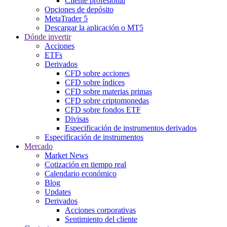
Cliente profesional
Opciones de depósito
MetaTrader 5
Descargar la aplicación o MT5
Dónde invertir
Acciones
ETFs
Derivados
CFD sobre acciones
CFD sobre índices
CFD sobre materias primas
CFD sobre criptomonedas
CFD sobre fondos ETF
Divisas
Especificación de instrumentos derivados
Especificación de instrumentos
Mercado
Market News
Cotización en tiempo real
Calendario económico
Blog
Updates
Derivados
Acciones corporativas
Sentimiento del cliente