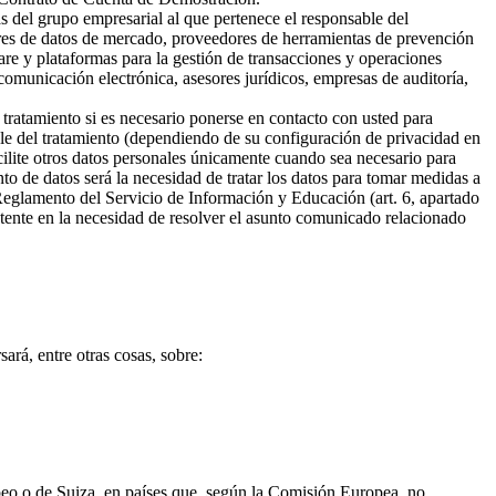
s del grupo empresarial al que pertenece el responsable del
ores de datos de mercado, proveedores de herramientas de prevención
are y plataformas para la gestión de transacciones y operaciones
omunicación electrónica, asesores jurídicos, empresas de auditoría,
 tratamiento si es necesario ponerse en contacto con usted para
ble del tratamiento (dependiendo de su configuración de privacidad en
cilite otros datos personales únicamente cuando sea necesario para
ento de datos será la necesidad de tratar los datos para tomar medidas a
 Reglamento del Servicio de Información y Educación (art. 6, apartado
sistente en la necesidad de resolver el asunto comunicado relacionado
ará, entre otras cosas, sobre:
opeo o de Suiza, en países que, según la Comisión Europea, no