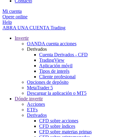
Contacto
Mi cuenta
Opere online
Help
ABRA UNA CUENTA
Trading
Invertir
OANDA cuenta acciones
Derivados
Cuenta Derivados - CFD
TradingView
Aplicación móvil
Tipos de interés
Cliente profesional
Opciones de depósito
MetaTrader 5
Descargar la aplicación o MT5
Dónde invertir
Acciones
ETFs
Derivados
CFD sobre acciones
CFD sobre índices
CFD sobre materias primas