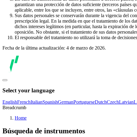
garantizan una protección de datos suficiente (terceros países q
aplicable, entre los que se incluyen, entre otros, las «cláusulas
Sus datos personales se conservarán durante la vigencia del con
prescripción legal. En la medida en que el tratamiento de los dat
dichos intereses legítimos (en particular, hasta la expiración de
oposición. No obstante, si el tratamiento de sus datos personal
El responsable del tratamiento no utilizará la toma de decision
Fecha de la última actualización: 4 de marzo de 2026.
Select your language
English
French
Italian
Spanish
German
Portuguese
Dutch
Czech
Latvian
L
Breadcrumb
Home
Búsqueda de instrumentos