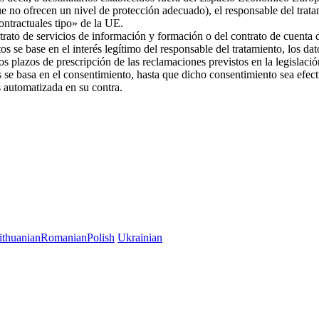
ue no ofrecen un nivel de protección adecuado), el responsable del trat
 contractuales tipo» de la UE.
trato de servicios de información y formación o del contrato de cuenta d
os se base en el interés legítimo del responsable del tratamiento, los da
 los plazos de prescripción de las reclamaciones previstos en la legislac
es se basa en el consentimiento, hasta que dicho consentimiento sea efec
es automatizada en su contra.
ithuanian
Romanian
Polish
Ukrainian