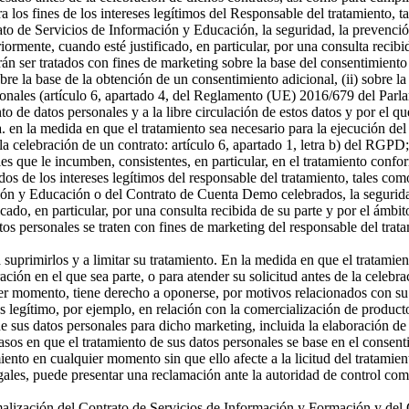
a los fines de los intereses legítimos del Responsable del tratamiento, t
o de Servicios de Información y Educación, la seguridad, la prevención
riormente, cuando esté justificado, en particular, por una consulta recibi
án ser tratados con fines de marketing sobre la base del consentimiento
sobre la base de la obtención de un consentimiento adicional, (ii) sobre la
rsonales (artículo 6, apartado 4, del Reglamento (UE) 2016/679 del Parl
ento de datos personales y a la libre circulación de estos datos y por e
 a. en la medida en que el tratamiento sea necesario para la ejecución 
celebración de un contrato: artículo 6, apartado 1, letra b) del RGPD; 
s que le incumben, consistentes, en particular, en el tratamiento confor
os de los intereses legítimos del responsable del tratamiento, tales como 
ón y Educación o del Contrato de Cuenta Demo celebrados, la seguridad,
icado, en particular, por una consulta recibida de su parte y por el ámbi
tos personales se traten con fines de marketing del responsable del tra
a suprimirlos y a limitar su tratamiento. En la medida en que el tratamie
n en el que sea parte, o para atender su solicitud antes de la celebrac
er momento, tiene derecho a oponerse, por motivos relacionados con su si
és legítimo, por ejemplo, en relación con la comercialización de producto
 sus datos personales para dicho marketing, incluida la elaboración de p
asos en que el tratamiento de sus datos personales se base en el consenti
miento en cualquier momento sin que ello afecte a la licitud del tratamie
egales, puede presentar una reclamación ante la autoridad de control com
ormalización del Contrato de Servicios de Información y Formación y d