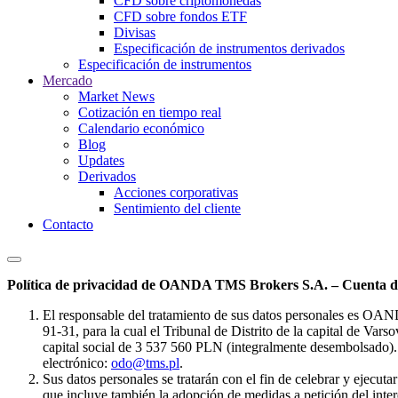
CFD sobre criptomonedas
CFD sobre fondos ETF
Divisas
Especificación de instrumentos derivados
Especificación de instrumentos
Mercado
Market News
Cotización en tiempo real
Calendario económico
Blog
Updates
Derivados
Acciones corporativas
Sentimiento del cliente
Contacto
Política de privacidad de OANDA TMS Brokers S.A. – Cuenta de
El responsable del tratamiento de sus datos personales es OA
91-31, para la cual el Tribunal de Distrito de la capital de Va
capital social de 3 537 560 PLN (integralmente desembolsado). 
electrónico:
odo@tms.pl
.
Sus datos personales se tratarán con el fin de celebrar y ejecut
que incluye también la adopción de medidas a petición del intere