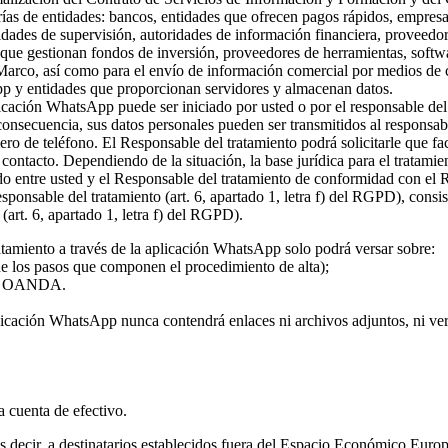
rías de entidades: bancos, entidades que ofrecen pagos rápidos, empresa
ridades de supervisión, autoridades de información financiera, proveed
s que gestionan fondos de inversión, proveedores de herramientas, softw
 Marco, así como para el envío de información comercial por medios de c
pp y entidades que proporcionan servidores y almacenan datos.
plicación WhatsApp puede ser iniciado por usted o por el responsable del
 consecuencia, sus datos personales pueden ser transmitidos al responsa
ro de teléfono. El Responsable del tratamiento podrá solicitarle que fa
l contacto. Dependiendo de la situación, la base jurídica para el tratami
rdo entre usted y el Responsable del tratamiento de conformidad con el
 responsable del tratamiento (art. 6, apartado 1, letra f) del RGPD), con
(art. 6, apartado 1, letra f) del RGPD).
atamiento a través de la aplicación WhatsApp solo podrá versar sobre:
 de los pasos que componen el procedimiento de alta);
o de OANDA.
licación WhatsApp nunca contendrá enlaces ni archivos adjuntos, ni vers
la cuenta de efectivo.
 es decir, a destinatarios establecidos fuera del Espacio Económico Eur