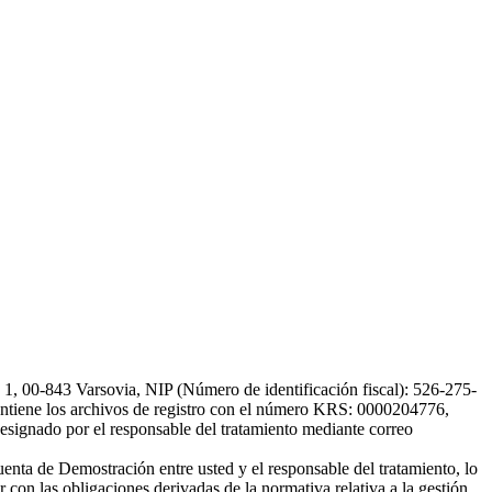
, 00-843 Varsovia, NIP (Número de identificación fiscal): 526-275-
, mantiene los archivos de registro con el número KRS: 0000204776,
esignado por el responsable del tratamiento mediante correo
uenta de Demostración entre usted y el responsable del tratamiento, lo
 con las obligaciones derivadas de la normativa relativa a la gestión