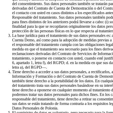
del consentimiento. Sus datos personales también se tratarán par
derivadas del Contrato de Cuenta de Demostración o del Contrat
el contacto con usted en casos distintos a los especificados ante
Responsable del tratamiento. Sus datos personales también podr
para fines distintos de los anteriores podrá llevarse a cabo: (i) 
finalidad para la que se recopilaron originalmente los datos pe
protección de las personas físicas en lo que respecta al tratami
La base jurídica para el tratamiento de sus datos personales es:
Cuenta Demo, así como para la adopción de medidas previas a la 
el responsable del tratamiento cumpla con las obligaciones legale
medida en que el tratamiento sea necesario para los fines derivad
reclamaciones derivadas del Contrato de Servicios de Informaci
tratamiento, o ponerse en contacto con usted, cuando esté justif
6, apartado 1, letra f), del RGPD; d. en la medida en que sus da
letra a), del RGPD—.
Tiene derecho a acceder a sus datos personales, a rectificarlos, 
Información y Formación o del Contrato de Cuenta de Demostració
también tiene derecho a la portabilidad de los datos. En cualqui
del tratamiento trata sus datos personales basándose en su inter
tiene derecho a oponerse en cualquier momento al tratamiento de
podremos tratar sus datos personales para dichos fines. En los c
responsable del tratamiento, tiene derecho a retirar su consenti
sus datos se están tratando de forma contraria a los requisitos l
Datos Personales de Polonia.
El suministro de datos es voluntario, pero necesario para la f