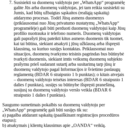
Susisiekti su duomenų valdytoju per „WhatsApp“ programėlę
galite Jūs arba duomenų valdytojas, jei tam reikia susisiekti su
Jumis, kad būtų užbaigtas sąskaitos (realiąją sąskaitą)
atidarymo procesas. Todėl Jūsų asmens duomenys
(priklausomai nuo Jūsų privatumo nustatymų „WhatsApp“
programėlėje) gali būti perduoti duomenų valdytojui kaip Jūsų
profilio nuotrauka ir telefono numeris. Duomenų valdytojas
gali paprašyti jūsų pateikti kitus asmens duomenis tik tuomet,
kai tai būtina, siekiant atsakyti į jūsų užklausą arba išspręsti
klausimą, su kuriuo susijęs kontaktas. Priklausomai nuo
situacijos, duomenų tvarkymo teisinis pagrindas bus būtinybė
tvarkyti duomenis, siekiant imtis veiksmų duomenų subjekto
prašymu prieš sudarant sutartį arba susitarimą tarp jūsų ir
duomenų valdytojo pagal Informacijos ir švietimo paslaugų
reglamentą (BDAR 6 straipsnio 1 b punktas); o kitais atvejais
– duomenų valdytojo teisėtas interesas (BDAR 6 straipsnio 1
dalies f punktas), susijęs su būtinybe išspręsti pranešimą,
susijusį su duomenų valdytojo verslo veikla (BDAR 6
straipsnio 1 dalies f punktas).
Saugumo sumetimais pokalbis su duomenų valdytoju per
„WhatsApp“ programėlę gali būti susijęs tik su:
a) pagalba atidarant sąskaitą (paaiškinant registracijos procedūros
etapus);
b) atsakymais į klientų klausimus apie „OANDA“ veiklą.