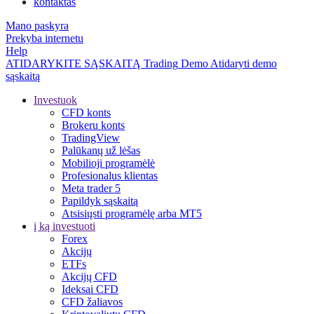
kontaktas
Mano paskyra
Prekyba internetu
Help
ATIDARYKITE SĄSKAITĄ
Trading
Demo
Atidaryti demo
sąskaitą
Investuok
CFD konts
Brokeru konts
TradingView
Palūkanų už lėšas
Mobilioji programėlė
Profesionalus klientas
Meta trader 5
Papildyk sąskaitą
Atsisiųsti programėlę arba MT5
į ką investuoti
Forex
Akcijų
ETFs
Akcijų CFD
Ideksai CFD
CFD žaliavos