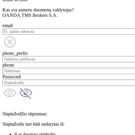
Kas yra asmens duomenų valdytojas?
OANDA TMS Brokers S.A.
email
phone_prefix
phone
Password
Slaptažodžio stiprumas:
Slaptažodis turi būti sudarytas iš:
8 ar daugiau simbolių