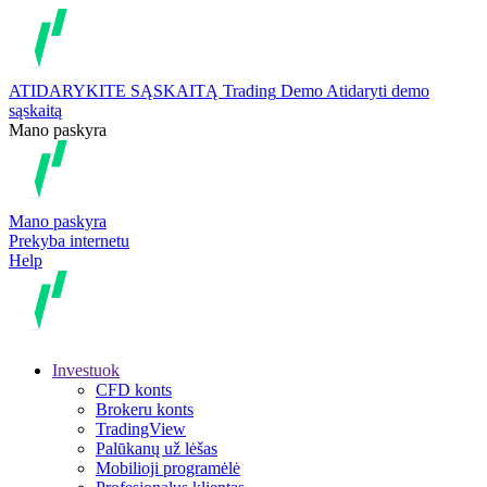
ATIDARYKITE SĄSKAITĄ
Trading
Demo
Atidaryti demo
sąskaitą
Mano paskyra
Mano paskyra
Prekyba internetu
Help
Investuok
CFD konts
Brokeru konts
TradingView
Palūkanų už lėšas
Mobilioji programėlė