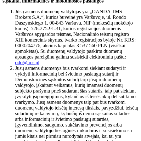
sąskaita, informacinės ir mokomosios paslaugos
Jūsų asmens duomenų valdytojas yra „OANDA TMS
Brokers S.A.“, kurios buveinė yra Varšuvoje, ul. Rondo
Daszyńskiego 1, 00-843 Varšuva, NIP (mokesčių mokėtojo
kodas): 526-275-91-31, kurios registracijos duomenis
Varšuvos apygardos teismas, Nacionalinio teismų registro
XIII komercinis skyrius, tvarko registracijos byloje Nr. KRS:
0000204776, akcinis kapitalas 3 537 560 PLN (visiškai
apmokėtas). Su duomenų valdytojo paskirtu duomenų
apsaugos pareigūnu galima susisiekti elektroniniu paštu:
odo@tms.pl
.
Jūsų asmens duomenys bus tvarkomi siekiant sudaryti ir
vykdyti Informacinių bei švietimo paslaugų sutartį ir
Demonstracinės sąskaitos sutartį tarp jūsų ir duomenų
valdytojo, įskaitant veiksmus, kurių imamasi duomenų
subjekto prašymu prieš sudarant šias sutartis, taip pat siekiant
įvykdyti įsipareigojimus, kylančius iš teisės aktų dėl sutikimo
tvarkymo. Jūsų asmens duomenys taip pat bus tvarkomi
duomenų valdytojo teisėtų interesų tikslais, pavyzdžiui, teisėtų
sutartinių reikalavimų, kylančių iš demo sąskaitos sutarties
arba informacinių ir švietimo paslaugų sutarties,
įgyvendinimo, saugumo, sukčiavimo prevencijos arba
duomenų valdytojo tiesioginės rinkodaros ir susisiekimo su
jumis kitais nei pirmiau nurodytais atvejais, kai tai yra