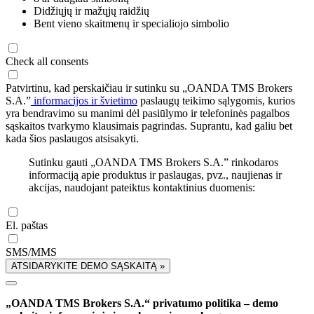
Didžiųjų ir mažųjų raidžių
Bent vieno skaitmenų ir specialiojo simbolio
Check all consents
Patvirtinu, kad perskaičiau ir sutinku su „OANDA TMS Brokers
S.A.”
informacijos ir švietimo
paslaugų teikimo sąlygomis, kurios
yra bendravimo su manimi dėl pasiūlymo ir telefoninės pagalbos
sąskaitos tvarkymo klausimais pagrindas. Suprantu, kad galiu bet
kada šios paslaugos atsisakyti.
Sutinku gauti „OANDA TMS Brokers S.A.” rinkodaros
informaciją apie produktus ir paslaugas, pvz., naujienas ir
akcijas, naudojant pateiktus kontaktinius duomenis:
El. paštas
SMS/MMS
ATSIDARYKITE DEMO SĄSKAITĄ »
„OANDA TMS Brokers S.A.“ privatumo politika – demo