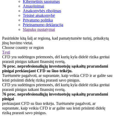
Kibernetinis saugumas
Atnaujinimai
Atsakomybės ribojimas
Teisinė atsakomybė
Privatumo politika
Prieinamumo deklaracija
Slapukų nustatymai
Pasirinkite kitą šalį ar regioną, kad pamatytumėte turinį, pritaikytą
jūsų buvimo vietai.
Choose country or region
Tęsti
CFD yra sudėtingos priemonės, dėl kurių kyla didelė rizika greitai
prarasti pinigus taikant finansinį svertą.
76 proc. neprofesionaliųjų investuotojų sąskaitų prarandami
pinigai prekiaujant CFD su šiuo teikėju.
Turėtumėte pagalvoti, ar suprantate, kaip veikia CFD ir ar galite sau
leisti prisiimti didelę riziką prarasti savo pinigus.
CFD yra sudėtingos priemonės, dėl kurių kyla didelė rizika greitai
prarasti pinigus taikant finansinį svertą.
76 proc. neprofesionaliųjų investuotojų sąskaitų prarandami
pinigai
prekiaujant CFD su šiuo teikėju. Turėtumėte pagalvoti, ar
suprantate, kaip veikia CFD ir ar galite sau leisti prisiimti didelę
riziką prarasti savo pinigus.