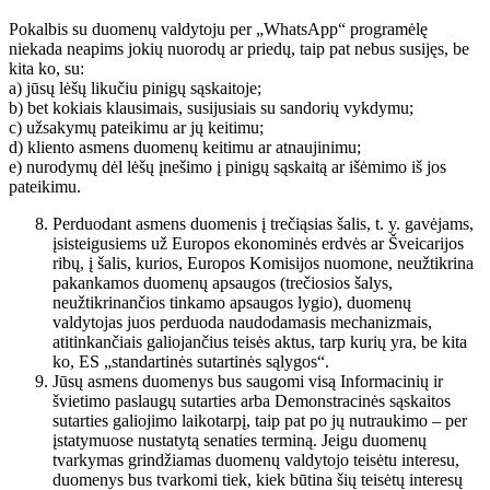
Pokalbis su duomenų valdytoju per „WhatsApp“ programėlę
niekada neapims jokių nuorodų ar priedų, taip pat nebus susijęs, be
kita ko, su:
a) jūsų lėšų likučiu pinigų sąskaitoje;
b) bet kokiais klausimais, susijusiais su sandorių vykdymu;
c) užsakymų pateikimu ar jų keitimu;
d) kliento asmens duomenų keitimu ar atnaujinimu;
e) nurodymų dėl lėšų įnešimo į pinigų sąskaitą ar išėmimo iš jos
pateikimu.
Perduodant asmens duomenis į trečiąsias šalis, t. y. gavėjams,
įsisteigusiems už Europos ekonominės erdvės ar Šveicarijos
ribų, į šalis, kurios, Europos Komisijos nuomone, neužtikrina
pakankamos duomenų apsaugos (trečiosios šalys,
neužtikrinančios tinkamo apsaugos lygio), duomenų
valdytojas juos perduoda naudodamasis mechanizmais,
atitinkančiais galiojančius teisės aktus, tarp kurių yra, be kita
ko, ES „standartinės sutartinės sąlygos“.
Jūsų asmens duomenys bus saugomi visą Informacinių ir
švietimo paslaugų sutarties arba Demonstracinės sąskaitos
sutarties galiojimo laikotarpį, taip pat po jų nutraukimo – per
įstatymuose nustatytą senaties terminą. Jeigu duomenų
tvarkymas grindžiamas duomenų valdytojo teisėtu interesu,
duomenys bus tvarkomi tiek, kiek būtina šių teisėtų interesų