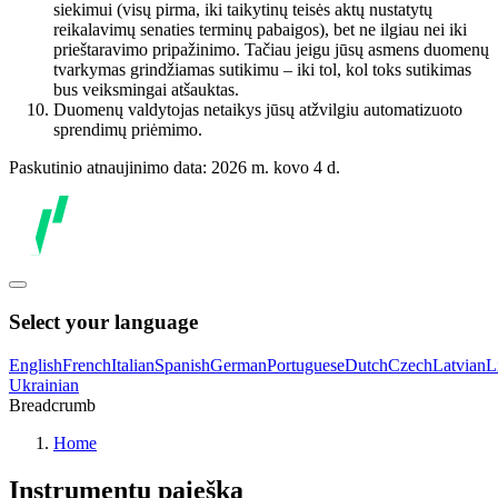
siekimui (visų pirma, iki taikytinų teisės aktų nustatytų
reikalavimų senaties terminų pabaigos), bet ne ilgiau nei iki
prieštaravimo pripažinimo. Tačiau jeigu jūsų asmens duomenų
tvarkymas grindžiamas sutikimu – iki tol, kol toks sutikimas
bus veiksmingai atšauktas.
Duomenų valdytojas netaikys jūsų atžvilgiu automatizuoto
sprendimų priėmimo.
Paskutinio atnaujinimo data: 2026 m. kovo 4 d.
Select your language
English
French
Italian
Spanish
German
Portuguese
Dutch
Czech
Latvian
L
Ukrainian
Breadcrumb
Home
Instrumentų paieška