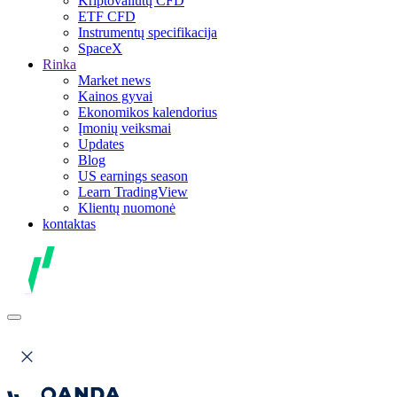
Kriptovaliutų CFD
ETF CFD
Instrumentų specifikacija
SpaceX
Rinka
Market news
Kainos gyvai
Ekonomikos kalendorius
Įmonių veiksmai
Updates
Blog
US earnings season
Learn TradingView
Klientų nuomonė
kontaktas