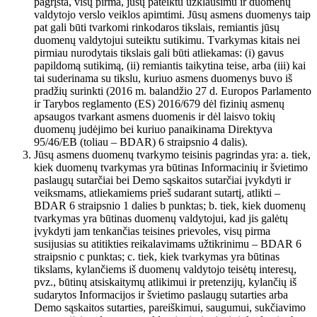
pagrįsta, visų pirma, jūsų pateiktu užklausimu ir duomenų
valdytojo verslo veiklos apimtimi. Jūsų asmens duomenys taip
pat gali būti tvarkomi rinkodaros tikslais, remiantis jūsų
duomenų valdytojui suteiktu sutikimu. Tvarkymas kitais nei
pirmiau nurodytais tikslais gali būti atliekamas: (i) gavus
papildomą sutikimą, (ii) remiantis taikytina teise, arba (iii) kai
tai suderinama su tikslu, kuriuo asmens duomenys buvo iš
pradžių surinkti (2016 m. balandžio 27 d. Europos Parlamento
ir Tarybos reglamento (ES) 2016/679 dėl fizinių asmenų
apsaugos tvarkant asmens duomenis ir dėl laisvo tokių
duomenų judėjimo bei kuriuo panaikinama Direktyva
95/46/EB (toliau – BDAR) 6 straipsnio 4 dalis).
Jūsų asmens duomenų tvarkymo teisinis pagrindas yra: a. tiek,
kiek duomenų tvarkymas yra būtinas Informacinių ir švietimo
paslaugų sutarčiai bei Demo sąskaitos sutarčiai įvykdyti ir
veiksmams, atliekamiems prieš sudarant sutartį, atlikti –
BDAR 6 straipsnio 1 dalies b punktas; b. tiek, kiek duomenų
tvarkymas yra būtinas duomenų valdytojui, kad jis galėtų
įvykdyti jam tenkančias teisines prievoles, visų pirma
susijusias su atitikties reikalavimams užtikrinimu – BDAR 6
straipsnio c punktas; c. tiek, kiek tvarkymas yra būtinas
tikslams, kylančiems iš duomenų valdytojo teisėtų interesų,
pvz., būtinų atsiskaitymų atlikimui ir pretenzijų, kylančių iš
sudarytos Informacijos ir švietimo paslaugų sutarties arba
Demo sąskaitos sutarties, pareiškimui, saugumui, sukčiavimo