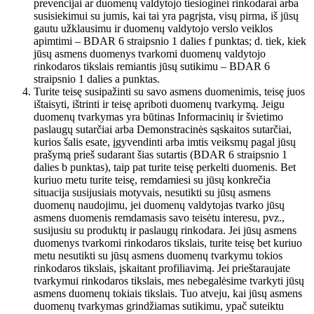
prevencijai ar duomenų valdytojo tiesioginei rinkodarai arba
susisiekimui su jumis, kai tai yra pagrįsta, visų pirma, iš jūsų
gautu užklausimu ir duomenų valdytojo verslo veiklos
apimtimi – BDAR 6 straipsnio 1 dalies f punktas; d. tiek, kiek
jūsų asmens duomenys tvarkomi duomenų valdytojo
rinkodaros tikslais remiantis jūsų sutikimu – BDAR 6
straipsnio 1 dalies a punktas.
Turite teisę susipažinti su savo asmens duomenimis, teisę juos
ištaisyti, ištrinti ir teisę apriboti duomenų tvarkymą. Jeigu
duomenų tvarkymas yra būtinas Informacinių ir švietimo
paslaugų sutarčiai arba Demonstracinės sąskaitos sutarčiai,
kurios šalis esate, įgyvendinti arba imtis veiksmų pagal jūsų
prašymą prieš sudarant šias sutartis (BDAR 6 straipsnio 1
dalies b punktas), taip pat turite teisę perkelti duomenis. Bet
kuriuo metu turite teisę, remdamiesi su jūsų konkrečia
situacija susijusiais motyvais, nesutikti su jūsų asmens
duomenų naudojimu, jei duomenų valdytojas tvarko jūsų
asmens duomenis remdamasis savo teisėtu interesu, pvz.,
susijusiu su produktų ir paslaugų rinkodara. Jei jūsų asmens
duomenys tvarkomi rinkodaros tikslais, turite teisę bet kuriuo
metu nesutikti su jūsų asmens duomenų tvarkymu tokios
rinkodaros tikslais, įskaitant profiliavimą. Jei prieštaraujate
tvarkymui rinkodaros tikslais, mes nebegalėsime tvarkyti jūsų
asmens duomenų tokiais tikslais. Tuo atveju, kai jūsų asmens
duomenų tvarkymas grindžiamas sutikimu, ypač suteiktu