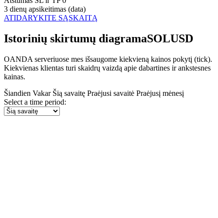
Atstumas SL ir TP
0
3 dienų apsikeitimas (data)
ATIDARYKITE SĄSKAITĄ
Istorinių skirtumų diagramaSOLUSD
OANDA serveriuose mes išsaugome kiekvieną kainos pokytį (tick).
Kiekvienas klientas turi skaidrų vaizdą apie dabartines ir ankstesnes
kainas.
Šiandien
Vakar
Šią savaitę
Praėjusi savaitė
Praėjusį mėnesį
Select a time period: