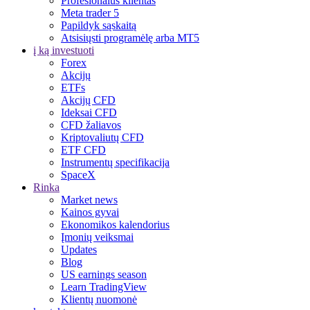
Profesionalus klientas
Meta trader 5
Papildyk sąskaitą
Atsisiųsti programėlę arba MT5
į ką investuoti
Forex
Akcijų
ETFs
Akcijų CFD
Ideksai CFD
CFD žaliavos
Kriptovaliutų CFD
ETF CFD
Instrumentų specifikacija
SpaceX
Rinka
Market news
Kainos gyvai
Ekonomikos kalendorius
Įmonių veiksmai
Updates
Blog
US earnings season
Learn TradingView
Klientų nuomonė