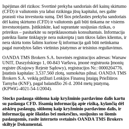
Ispėjimas dėl rizikos: Svertinė prekyba sandoriais dėl kainų skirtumo
(CFD) ir valiutomis yra labai rizikinga jūsų kapitalui, nes galite
prarasti visa investuota sumą. Dėl šios priežasties prekyba sandoriais
dėl kainų skirtumo (CFD) ir valiutomis gali būti tinkama ne visiems
investuotojams. Įsitikinkite, kad suprantate susijusias rizikas, o
prireikus – pasitarkite su nepriklausomais konsultantais. Informacija
pateikta šiame tinklapyje nera nukreipta į tam tikros šalies klientus, ir
nera skirta toms šalims kuriose šį informacija gali būti netinkama
pagal nurodytos šalies vietinius įstatymus ar teisinius reguliavimus.
OANDA TMS Brokers S.A. buveinės registracijos adresas: Warsaw
UNIT, Daszyńskiego 1, 00-843 Varšuva, įmonė registruota Įmonių
registre (Krajowy Rejestr Sądowy), registracijos Nr.: 0000204776.
Įstatinis kapitalas: 3,537.560 zlotų, sumokėtas pilnai. OANDA TMS
Brokers S.A. veiklą prižiuri Lenkijos Finansų Įstaigų Priežiūros
Tarnyba (KNF), pagal balandžio 26 d. 2004 metų įstatymą.
(KPWiG-4021-54-1/2004).
Stocks paslauga siūloma kaip kryžminio pardavimo dalis kartu
su paslauga CFD. Išsamią informaciją apie riziką, kylančią dėl
atskirų paslaugų, siūlomų kaip kryžminio pardavimo dalis, ir
informaciją apie išlaidas bei mokesčius, susijusius su šiomis
paslaugomis, rasite interneto svetainės OANDA TMS Brokers
skiltyje Dokumentai.