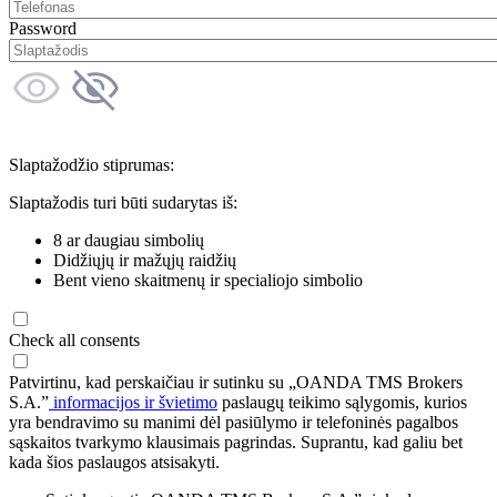
Password
Slaptažodžio stiprumas:
Slaptažodis turi būti sudarytas iš:
8 ar daugiau simbolių
Didžiųjų ir mažųjų raidžių
Bent vieno skaitmenų ir specialiojo simbolio
Check all consents
Patvirtinu, kad perskaičiau ir sutinku su „OANDA TMS Brokers
S.A.”
informacijos ir švietimo
paslaugų teikimo sąlygomis, kurios
yra bendravimo su manimi dėl pasiūlymo ir telefoninės pagalbos
sąskaitos tvarkymo klausimais pagrindas. Suprantu, kad galiu bet
kada šios paslaugos atsisakyti.