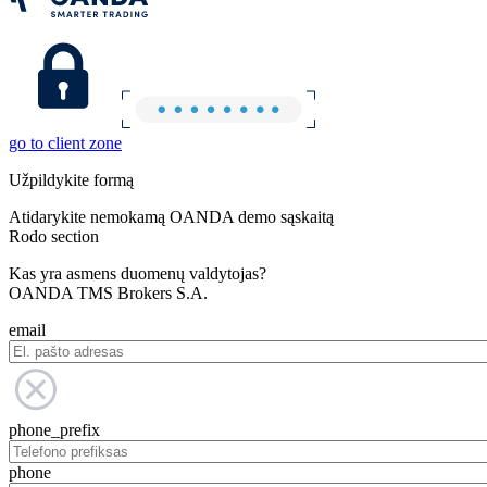
go to client zone
Užpildykite formą
Atidarykite nemokamą OANDA demo sąskaitą
Rodo section
Kas yra asmens duomenų valdytojas?
OANDA TMS Brokers S.A.
email
phone_prefix
phone