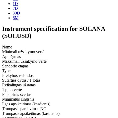
1D
7D
30D
6M
Instrument specification for SOLANA
(SOLUSD)
Name
Minimali užsakymo vertė
Aprašymas
Maksimali užsakymo vertė
Sandorio etapas
Type
Prekybos valandos
Sutarties dydis / 1 lotas
Reikalingas užstatas
1 pipo vertė
Finansinis svertas
Minimalus žingsnis
Ilgas apsikeitimas (kasdienis)
Trumpasis pardavimas
NO
Trumpasis apsikeitimas (kasdienis)