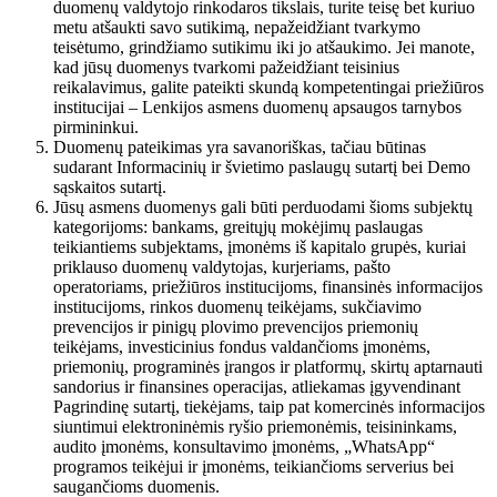
duomenų valdytojo rinkodaros tikslais, turite teisę bet kuriuo
metu atšaukti savo sutikimą, nepažeidžiant tvarkymo
teisėtumo, grindžiamo sutikimu iki jo atšaukimo. Jei manote,
kad jūsų duomenys tvarkomi pažeidžiant teisinius
reikalavimus, galite pateikti skundą kompetentingai priežiūros
institucijai – Lenkijos asmens duomenų apsaugos tarnybos
pirmininkui.
Duomenų pateikimas yra savanoriškas, tačiau būtinas
sudarant Informacinių ir švietimo paslaugų sutartį bei Demo
sąskaitos sutartį.
Jūsų asmens duomenys gali būti perduodami šioms subjektų
kategorijoms: bankams, greitųjų mokėjimų paslaugas
teikiantiems subjektams, įmonėms iš kapitalo grupės, kuriai
priklauso duomenų valdytojas, kurjeriams, pašto
operatoriams, priežiūros institucijoms, finansinės informacijos
institucijoms, rinkos duomenų teikėjams, sukčiavimo
prevencijos ir pinigų plovimo prevencijos priemonių
teikėjams, investicinius fondus valdančioms įmonėms,
priemonių, programinės įrangos ir platformų, skirtų aptarnauti
sandorius ir finansines operacijas, atliekamas įgyvendinant
Pagrindinę sutartį, tiekėjams, taip pat komercinės informacijos
siuntimui elektroninėmis ryšio priemonėmis, teisininkams,
audito įmonėms, konsultavimo įmonėms, „WhatsApp“
programos teikėjui ir įmonėms, teikiančioms serverius bei
saugančioms duomenis.