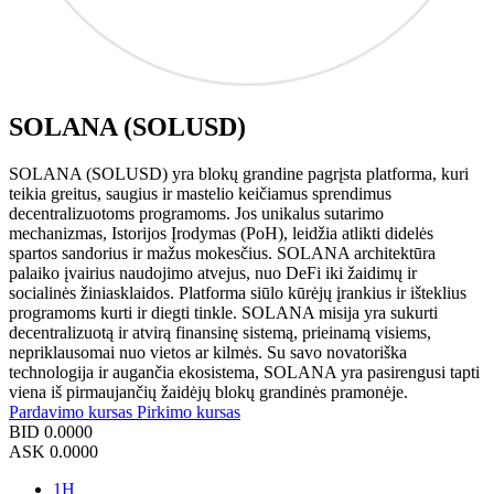
SOLANA (SOLUSD)
SOLANA (SOLUSD) yra blokų grandine pagrįsta platforma, kuri
teikia greitus, saugius ir mastelio keičiamus sprendimus
decentralizuotoms programoms. Jos unikalus sutarimo
mechanizmas, Istorijos Įrodymas (PoH), leidžia atlikti didelės
spartos sandorius ir mažus mokesčius. SOLANA architektūra
palaiko įvairius naudojimo atvejus, nuo DeFi iki žaidimų ir
socialinės žiniasklaidos. Platforma siūlo kūrėjų įrankius ir išteklius
programoms kurti ir diegti tinkle. SOLANA misija yra sukurti
decentralizuotą ir atvirą finansinę sistemą, prieinamą visiems,
nepriklausomai nuo vietos ar kilmės. Su savo novatoriška
technologija ir augančia ekosistema, SOLANA yra pasirengusi tapti
viena iš pirmaujančių žaidėjų blokų grandinės pramonėje.
Pardavimo kursas
Pirkimo kursas
BID
0.0000
ASK
0.0000
1H