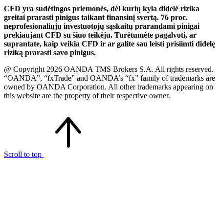
CFD yra sudėtingos priemonės, dėl kurių kyla didelė rizika
greitai prarasti pinigus taikant finansinį svertą. 76 proc.
neprofesionaliųjų investuotojų sąskaitų prarandami pinigai
prekiaujant CFD su šiuo teikėju. Turėtumėte pagalvoti, ar
suprantate, kaip veikia CFD ir ar galite sau leisti prisiimti didelę
riziką prarasti savo pinigus.
@ Copyright 2026 OANDA TMS Brokers S.A. All rights reserved.
“OANDA”, “fxTrade” and OANDA’s “fx” family of trademarks are
owned by OANDA Corporation. All other trademarks appearing on
this website are the property of their respective owner.
Scroll to top