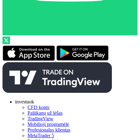
investuok
CFD konts
Palūkanų už lėšas
TradingView
Mobilioji programėlė
Profesionalus klientas
MetaTrader 5