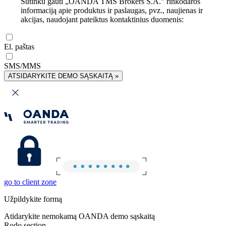
Sutinku gauti „OANDA TMS Brokers S.A.” rinkodaros
informaciją apie produktus ir paslaugas, pvz., naujienas ir
akcijas, naudojant pateiktus kontaktinius duomenis:
El. paštas
SMS/MMS
ATSIDARYKITE DEMO SĄSKAITĄ »
go to client zone
Užpildykite formą
Atidarykite nemokamą OANDA demo sąskaitą
Rodo section