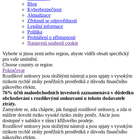
Blog
Kyberbezpečnost
Aktualizace
Zřeknutí se odpovědnosti
Legální informace
Politika
Prohlášení o přístupnosti
Nastavení souborů cookie
Vyberte si jinou zemi nebo region, abyste viděli obsah specifický
pro vaše umístění.
Choose country or region
Pokračovat
Rozdílové smlouvy jsou složitými nástroji a jsou spjaty s vysokým
rizikem rychlé ztráty peněžních prostředků z důvodu finančního
pákového efektu.
76% účtů maloobchodních investorů zaznamenává v důsledku
obchodování s rozdílovými smlouvami u tohoto dodavatele
ztráty.
Zamyslete se, zda chápete, jak fungují rozdílové smlouvy, a zda si
můžete dovolit riziko vysoké riziko ztráty peněz. Akcie jsou
dostupné v nabídce v rámci křížového prodeje.
Rozdílové smlouvy jsou složitými nástroji a jsou spjaty s vysokým
rizikem rychlé ztráty peněžních prostředků z důvodu finančního
pákového efektu.