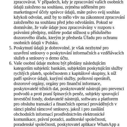
zpracovávat. V případech, kdy je zpracování vašich osobních
údajů založeno na souhlasu, zejména uděleném pro
marketingové účely správce údajů, máte právo svůj souhlas
kdykoli odvolat, aniž by to mělo vliv na zákonnost zpracování
založeného na souhlasu před jeho odvoláním. Pokud se
domníváte, že vaše údaje jsou zpracovávány v rozporu s
právními předpisy, můžete podat stížnost u příslušného
dozorového úřadu, kterým je předseda Úřadu pro ochranu
osobních údajů v Polsku.
Poskytnutí údajů je dobrovolné, je však nezbytné pro
uzavření smlouvy o poskytování informačních a vzdělávacích
služeb a smlouvy o demo účtu.
Vaše osobní údaje mohou být předány následujícím
kategoriím subjektů: bankám, subjektům poskytujícím služby
rychlých plateb, společnostem z kapitálové skupiny, k níž
patří správce údajů, kurýrní služby, poštovní operátoři,
dozorové orgány, orgány pro finanční informace,
poskytovatelé tržních dat, poskytovatelé nástrojů pro prevenci
podvodů a proti praní špinavých peněz, subjekty spravující
investiční fondy, dodavatelé nástrojů, softwaru a platforem
pro obsluhu transakcí a finančních operací prováděných v
rámci plnění rámcové smlouvy, jakož i pro zasílání
obchodních informací prostřednictvím elektronické
komunikace, právní poradci, auditorské společnosti,
poradenské společnosti, poskytovatel aplikace WhatsApp a