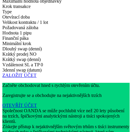
Maximální hodnota objednávky
Krok transakce
Type
Otevírací doba
Velikost kontraktu / 1 lot
Požadovaná záloha
Hodnota 1 pipu
Finanční páka
Minimální krok
Dlouhý swap (denní)
Krátký prodej
NO
Krátký swap (denní)
Vzdálenost SL a TP
0
3denní swap (datum)
ZALOŽIT ÚČET
Začněte obchodovat hned s rychlým otevřením účtu.
Zaregistrujte se a obchodujte na nejaktivnějších trzích
OTEVŘÍT ÚČET
Společnost OANDA se může pochlubit více než 20 lety působení
na trzích, špičkovými analytickými nástroji a tisíci spokojených
klientů.
Získejte přístup k nejaktivnějším světovým trhům s tisíci instrumenty
na dosah ruky a špičkovými technickými nástroji, které vám