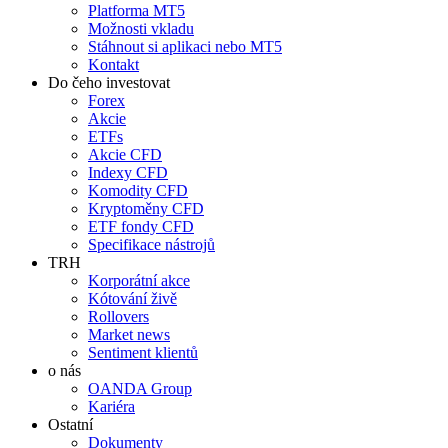
Platforma MT5
Možnosti vkladu
Stáhnout si aplikaci nebo MT5
Kontakt
Do čeho investovat
Forex
Akcie
ETFs
Akcie CFD
Indexy CFD
Komodity CFD
Kryptoměny CFD
ETF fondy CFD
Specifikace nástrojů
TRH
Korporátní akce
Kótování živě
Rollovers
Market news
Sentiment klientů
o nás
OANDA Group
Kariéra
Ostatní
Dokumenty