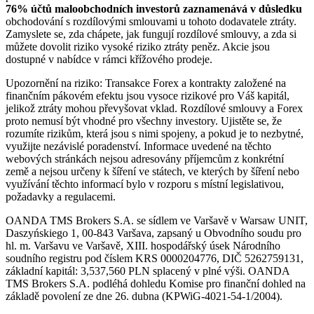
76% účtů maloobchodních investorů zaznamenává v důsledku
obchodování s rozdílovými smlouvami u tohoto dodavatele ztráty.
Zamyslete se, zda chápete, jak fungují rozdílové smlouvy, a zda si
můžete dovolit riziko vysoké riziko ztráty peněz. Akcie jsou
dostupné v nabídce v rámci křížového prodeje.
Upozornění na riziko: Transakce Forex a kontrakty založené na
finančním pákovém efektu jsou vysoce rizikové pro Váš kapitál,
jelikož ztráty mohou převyšovat vklad. Rozdílové smlouvy a Forex
proto nemusí být vhodné pro všechny investory. Ujistěte se, že
rozumíte rizikům, která jsou s nimi spojeny, a pokud je to nezbytné,
využijte nezávislé poradenství. Informace uvedené na těchto
webových stránkách nejsou adresovány příjemcům z konkrétní
země a nejsou určeny k šíření ve státech, ve kterých by šíření nebo
využívání těchto informací bylo v rozporu s místní legislativou,
požadavky a regulacemi.
OANDA TMS Brokers S.A. se sídlem ve Varšavě v Warsaw UNIT,
Daszyńskiego 1, 00-843 Varšava, zapsaný u Obvodního soudu pro
hl. m. Varšavu ve Varšavě, XIII. hospodářský úsek Národního
soudního registru pod číslem KRS 0000204776, DIČ 5262759131,
základní kapitál: 3,537,560 PLN splacený v plné výši. OANDA
TMS Brokers S.A. podléhá dohledu Komise pro finanční dohled na
základě povolení ze dne 26. dubna (KPWiG-4021-54-1/2004).