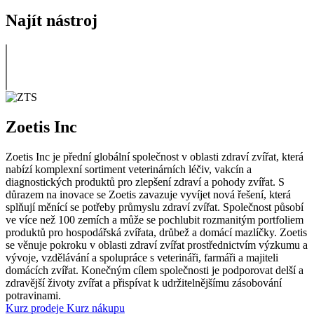
Najít nástroj
Zoetis Inc
Zoetis Inc je přední globální společnost v oblasti zdraví zvířat, která
nabízí komplexní sortiment veterinárních léčiv, vakcín a
diagnostických produktů pro zlepšení zdraví a pohody zvířat. S
důrazem na inovace se Zoetis zavazuje vyvíjet nová řešení, která
splňují měnící se potřeby průmyslu zdraví zvířat. Společnost působí
ve více než 100 zemích a může se pochlubit rozmanitým portfoliem
produktů pro hospodářská zvířata, drůbež a domácí mazlíčky. Zoetis
se věnuje pokroku v oblasti zdraví zvířat prostřednictvím výzkumu a
vývoje, vzdělávání a spolupráce s veterináři, farmáři a majiteli
domácích zvířat. Konečným cílem společnosti je podporovat delší a
zdravější životy zvířat a přispívat k udržitelnějšímu zásobování
potravinami.
Kurz prodeje
Kurz nákupu