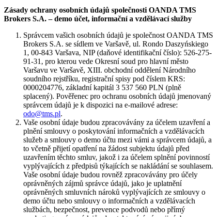
Zásady ochrany osobních údajů společnosti OANDA TMS
Brokers S.A. – demo účet, informační a vzdělávací služby
Správcem vašich osobních údajů je společnost OANDA TMS
Brokers S.A. se sídlem ve Varšavě, ul. Rondo Daszyńskiego
1, 00-843 Varšava, NIP (daňové identifikační číslo): 526-275-
91-31, pro kterou vede Okresní soud pro hlavní město
Varšavu ve Varšavě, XIII. obchodní oddělení Národního
soudního rejstříku, registrační spisy pod číslem KRS:
0000204776, základní kapitál 3 537 560 PLN (plně
splacený). Pověřenec pro ochranu osobních údajů jmenovaný
správcem údajů je k dispozici na e-mailové adrese:
odo@tms.pl
.
Vaše osobní údaje budou zpracovávány za účelem uzavření a
plnění smlouvy o poskytování informačních a vzdělávacích
služeb a smlouvy o demo účtu mezi vámi a správcem údajů, a
to včetně přijetí opatření na žádost subjektu údajů před
uzavřením těchto smluv, jakož i za účelem splnění povinností
vyplývajících z předpisů týkajících se nakládání se souhlasem.
Vaše osobní údaje budou rovněž zpracovávány pro účely
oprávněných zájmů správce údajů, jako je uplatnění
oprávněných smluvních nároků vyplývajících ze smlouvy o
demo účtu nebo smlouvy o informačních a vzdělávacích
službách, bezpečnost, prevence podvodů nebo přímý