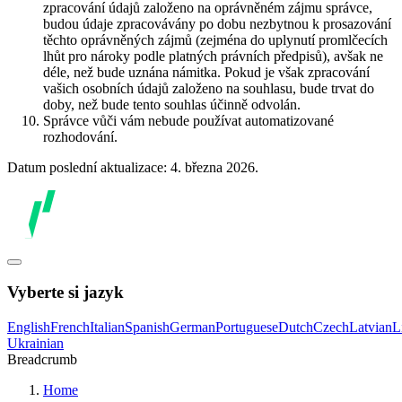
zpracování údajů založeno na oprávněném zájmu správce,
budou údaje zpracovávány po dobu nezbytnou k prosazování
těchto oprávněných zájmů (zejména do uplynutí promlčecích
lhůt pro nároky podle platných právních předpisů), avšak ne
déle, než bude uznána námitka. Pokud je však zpracování
vašich osobních údajů založeno na souhlasu, bude trvat do
doby, než bude tento souhlas účinně odvolán.
Správce vůči vám nebude používat automatizované
rozhodování.
Datum poslední aktualizace: 4. března 2026.
Vyberte si jazyk
English
French
Italian
Spanish
German
Portuguese
Dutch
Czech
Latvian
L
Ukrainian
Breadcrumb
Home