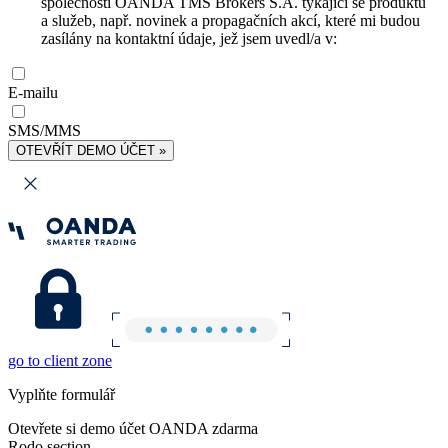
společnosti OANDA TMS Brokers S.A. týkající se produktů
a služeb, např. novinek a propagačních akcí, které mi budou
zasílány na kontaktní údaje, jež jsem uvedl/a v:
E-mailu
SMS/MMS
OTEVŘÍT DEMO ÚČET »
go to client zone
Vyplňte formulář
Otevřete si demo účet OANDA zdarma
Rodo section