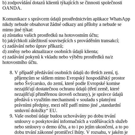
b) zodpovídání dotazů klientů týkajících se činnosti společnosti
OANDA.
Komunikace s správcem údajů prostřednictvím aplikace WhatsApp
nikdy nebude obsahovat žádné odkazy ani přílohy a nebude se
mimo jiné týkat:
a) zůstatku vašich prostředků na hotovostním účtu;
b) jakýchkoli záležitostí souvisejících s prováděním transakcí;
c) zadávání nebo úprav příkazů;
d) změny nebo aktualizace osobních údajů klienta;
e) zadávání pokynů k vkladu nebo výběru prostředků na/z
hotovostního účtu.
V případě předávání osobních údajů do třetích zemí, tj.
příjemcům se sídlem mimo Evropský hospodářský prostor
nebo Švýcarsko, do zemí, které podle Evropské komise
nezajišťují dostatečnou ochranu údajů (třetí země, které
nezajišťují přiměřenou úroveň ochrany), je správce údajů
předává s využitím mechanismů v souladu s platnými
právními předpisy, mezi něž patří mimo jiné „standardní
smluvní doložky“ EU.
Vaše osobní údaje budou uchovávány po dobu trvání
smlouvy o poskytování informačních a vzdělávacích služeb
nebo smlouvy o demo účtu, a to i po jejím ukončení, a to po
dobu trvání zákonné promlčecí lhůty. V rozsahu, v jakém je