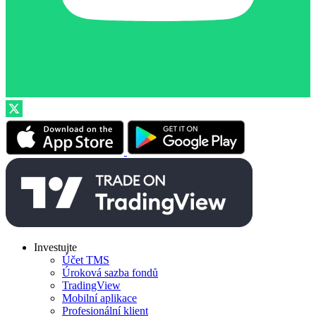
Investujte
Účet TMS
Úroková sazba fondů
TradingView
Mobilní aplikace
Profesionální klient