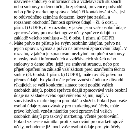
uzavřené smlouvy o informačních a vzdělávacích službách
nebo smlouvy o demo účtu, bezpečnost, prevence podvodů
nebo přímý marketing správce údajů či kontaktování vás, je-li
to odůvodněno zejména dotazem, který jste zaslali, a
rozsahem obchodní činnosti správce údajů – čl. 6 odst. 1
písm. f) GDPR; d. v rozsahu, v jakém jsou vaše osobní údaje
zpracovávány pro marketingové účely správce údajů na
základě vašeho souhlasu – čl. 6 odst. 1 písm. a) GDPR.
Máte právo na přístup ke svým osobním údajům, právo na
jejich opravu, výmaz a právo na omezení zpracování údajů. V
rozsahu, v jakém je zpracování nezbytné pro plnění smlouvy
o poskytování informačních a vzdělávacích služeb nebo
smlouvy o demo účtu, jejíž jste smluvní stranou, nebo pro
přijetí opatření na základě vaší žádosti před uzavřením těchto
smluv (čl. 6 odst. 1 písm. b) GDPR), máte rovněž právo na
přenos údajů. Kdykoli máte právo vznést námitku z důvodů
týkajících se vaší konkrétní situace proti použití vašich
osobních údajů, pokud správce údajů zpracovává vaše osobní
údaje na základě svého oprávněného zájmu, např. v
souvislosti s marketingem produktů a služeb. Pokud jsou vaše
osobní údaje zpracovávány pro marketingové účely, máte
právo kdykoli vznést námitku proti zpracování vašich
osobních údajů pro takový marketing, včetně profilování.
Pokud vznesete námitku proti zpracování pro marketingové
účely, nebudeme již moci vaše osobní údaje pro tyto účely