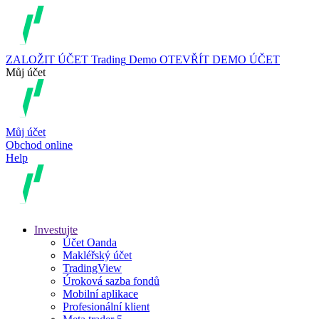
ZALOŽIT ÚČET
Trading
Demo
OTEVŘÍT DEMO ÚČET
Můj účet
Můj účet
Obchod online
Help
Investujte
Účet Oanda
Makléřský účet
TradingView
Úroková sazba fondů
Mobilní aplikace
Profesionální klient