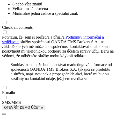
8 nebo více znaků
Velká a malá písmena
Minimálně jedna číslice a speciální znak
Check all consents
Potvrzuji, že jsem si přečetl/a a přijal/a
Podmínky informační a
vzdělávací
služby společnosti OANDA TMS Brokers S.A., na
základě kterých mě může tato společnost kontaktovat s nabídkou a
poskytnout mi telefonickou podporu za účelem správy účtu. Beru na
vědomí, že odběr této služby mohu kdykoli odhlásit.
Souhlasím s tím, že budu dostávat marketingové informace od
společnosti OANDA TMS Brokers S.A. týkající se produktů
a služeb, např. novinek a propagačních akcí, které mi budou
zasílány na kontaktní údaje, jež jsem uvedl/a v:
E-mailu
SMS/MMS
OTEVŘÍT DEMO ÚČET »