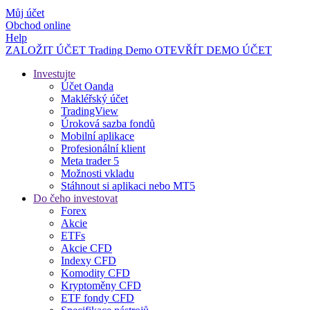
Můj účet
Obchod online
Help
ZALOŽIT ÚČET
Trading
Demo
OTEVŘÍT DEMO ÚČET
Investujte
Účet Oanda
Makléřský účet
TradingView
Úroková sazba fondů
Mobilní aplikace
Profesionální klient
Meta trader 5
Možnosti vkladu
Stáhnout si aplikaci nebo MT5
Do čeho investovat
Forex
Akcie
ETFs
Akcie CFD
Indexy CFD
Komodity CFD
Kryptoměny CFD
ETF fondy CFD