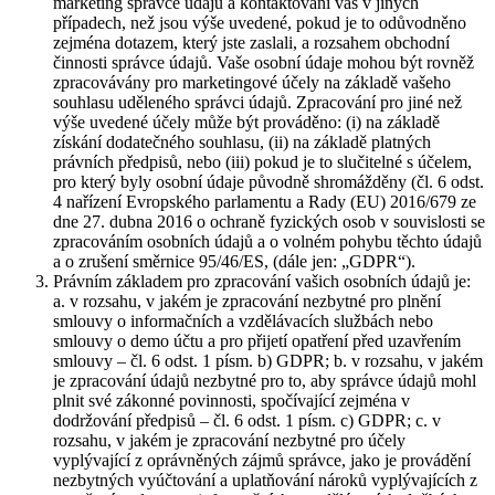
marketing správce údajů a kontaktování vás v jiných
případech, než jsou výše uvedené, pokud je to odůvodněno
zejména dotazem, který jste zaslali, a rozsahem obchodní
činnosti správce údajů. Vaše osobní údaje mohou být rovněž
zpracovávány pro marketingové účely na základě vašeho
souhlasu uděleného správci údajů. Zpracování pro jiné než
výše uvedené účely může být prováděno: (i) na základě
získání dodatečného souhlasu, (ii) na základě platných
právních předpisů, nebo (iii) pokud je to slučitelné s účelem,
pro který byly osobní údaje původně shromážděny (čl. 6 odst.
4 nařízení Evropského parlamentu a Rady (EU) 2016/679 ze
dne 27. dubna 2016 o ochraně fyzických osob v souvislosti se
zpracováním osobních údajů a o volném pohybu těchto údajů
a o zrušení směrnice 95/46/ES, (dále jen: „GDPR“).
Právním základem pro zpracování vašich osobních údajů je:
a. v rozsahu, v jakém je zpracování nezbytné pro plnění
smlouvy o informačních a vzdělávacích službách nebo
smlouvy o demo účtu a pro přijetí opatření před uzavřením
smlouvy – čl. 6 odst. 1 písm. b) GDPR; b. v rozsahu, v jakém
je zpracování údajů nezbytné pro to, aby správce údajů mohl
plnit své zákonné povinnosti, spočívající zejména v
dodržování předpisů – čl. 6 odst. 1 písm. c) GDPR; c. v
rozsahu, v jakém je zpracování nezbytné pro účely
vyplývající z oprávněných zájmů správce, jako je provádění
nezbytných vyúčtování a uplatňování nároků vyplývajících z