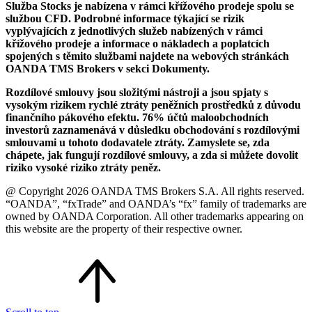
Služba Stocks je nabízena v rámci křížového prodeje spolu se
službou CFD. Podrobné informace týkající se rizik
vyplývajících z jednotlivých služeb nabízených v rámci
křížového prodeje a informace o nákladech a poplatcích
spojených s těmito službami najdete na webových stránkách
OANDA TMS Brokers v sekci Dokumenty.
Rozdílové smlouvy jsou složitými nástroji a jsou spjaty s
vysokým rizikem rychlé ztráty peněžních prostředků z důvodu
finančního pákového efektu. 76% účtů maloobchodních
investorů zaznamenává v důsledku obchodování s rozdílovými
smlouvami u tohoto dodavatele ztráty. Zamyslete se, zda
chápete, jak fungují rozdílové smlouvy, a zda si můžete dovolit
riziko vysoké riziko ztráty peněz.
@ Copyright 2026 OANDA TMS Brokers S.A. All rights reserved.
“OANDA”, “fxTrade” and OANDA’s “fx” family of trademarks are
owned by OANDA Corporation. All other trademarks appearing on
this website are the property of their respective owner.