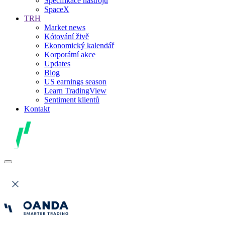
Specifikace nástrojů
SpaceX
TRH
Market news
Kótování živě
Ekonomický kalendář
Korporátní akce
Updates
Blog
US earnings season
Learn TradingView
Sentiment klientů
Kontakt