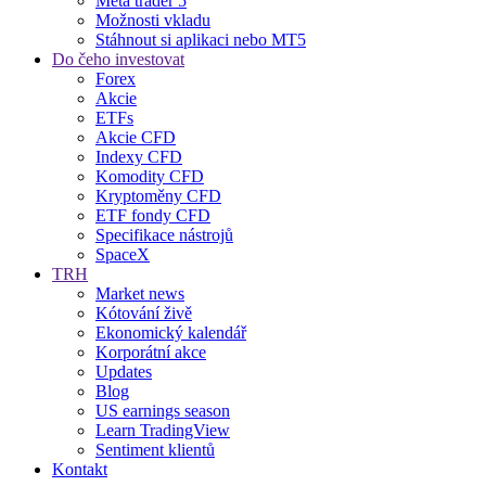
Meta trader 5
Možnosti vkladu
Stáhnout si aplikaci nebo MT5
Do čeho investovat
Forex
Akcie
ETFs
Akcie CFD
Indexy CFD
Komodity CFD
Kryptoměny CFD
ETF fondy CFD
Specifikace nástrojů
SpaceX
TRH
Market news
Kótování živě
Ekonomický kalendář
Korporátní akce
Updates
Blog
US earnings season
Learn TradingView
Sentiment klientů
Kontakt