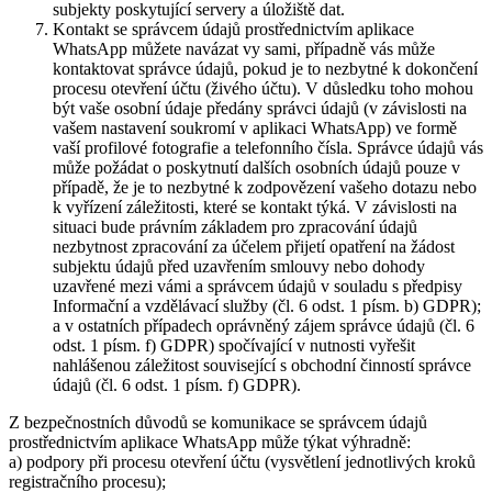
subjekty poskytující servery a úložiště dat.
Kontakt se správcem údajů prostřednictvím aplikace
WhatsApp můžete navázat vy sami, případně vás může
kontaktovat správce údajů, pokud je to nezbytné k dokončení
procesu otevření účtu (živého účtu). V důsledku toho mohou
být vaše osobní údaje předány správci údajů (v závislosti na
vašem nastavení soukromí v aplikaci WhatsApp) ve formě
vaší profilové fotografie a telefonního čísla. Správce údajů vás
může požádat o poskytnutí dalších osobních údajů pouze v
případě, že je to nezbytné k zodpovězení vašeho dotazu nebo
k vyřízení záležitosti, které se kontakt týká. V závislosti na
situaci bude právním základem pro zpracování údajů
nezbytnost zpracování za účelem přijetí opatření na žádost
subjektu údajů před uzavřením smlouvy nebo dohody
uzavřené mezi vámi a správcem údajů v souladu s předpisy
Informační a vzdělávací služby (čl. 6 odst. 1 písm. b) GDPR);
a v ostatních případech oprávněný zájem správce údajů (čl. 6
odst. 1 písm. f) GDPR) spočívající v nutnosti vyřešit
nahlášenou záležitost související s obchodní činností správce
údajů (čl. 6 odst. 1 písm. f) GDPR).
Z bezpečnostních důvodů se komunikace se správcem údajů
prostřednictvím aplikace WhatsApp může týkat výhradně:
a) podpory při procesu otevření účtu (vysvětlení jednotlivých kroků
registračního procesu);