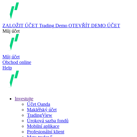
ZALOŽIT ÚČET
Trading
Demo
OTEVŘÍT DEMO ÚČET
Můj účet
Můj účet
Obchod online
Help
Investujte
Účet Oanda
Makléřský účet
TradingView
Úroková sazba fondů
Mobilní aplikace
Profesionální klient