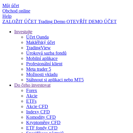
Můj účet
Obchod online
Help
ZALOŽIT ÚČET
Trading
Demo
OTEVŘÍT DEMO ÚČET
Investujte
Účet Oanda
Makléřský účet
TradingView
Úroková sazba fondů
Mobilní aplikace
Profesionální klient
Meta trader 5
Možnosti vkladu
Stáhnout si aplikaci nebo MT5
Do čeho investovat
Forex
Akcie
ETFs
Akcie CFD
Indexy CFD
Komodity CFD
Kryptoměny CFD
ETF fondy CFD