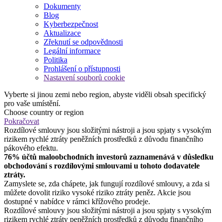
Dokumenty
Blog
Kyberbezpečnost
Aktualizace
Zřeknutí se odpovědnosti
Legální informace
Politika
Prohlášení o přístupnosti
Nastavení souborů cookie
Vyberte si jinou zemi nebo region, abyste viděli obsah specifický
pro vaše umístění.
Choose country or region
Pokračovat
Rozdílové smlouvy jsou složitými nástroji a jsou spjaty s vysokým
rizikem rychlé ztráty peněžních prostředků z důvodu finančního
pákového efektu.
76% účtů maloobchodních investorů zaznamenává v důsledku
obchodování s rozdílovými smlouvami u tohoto dodavatele
ztráty.
Zamyslete se, zda chápete, jak fungují rozdílové smlouvy, a zda si
můžete dovolit riziko vysoké riziko ztráty peněz. Akcie jsou
dostupné v nabídce v rámci křížového prodeje.
Rozdílové smlouvy jsou složitými nástroji a jsou spjaty s vysokým
rizikem rychlé ztráty peněžních prostředků z důvodu finančního