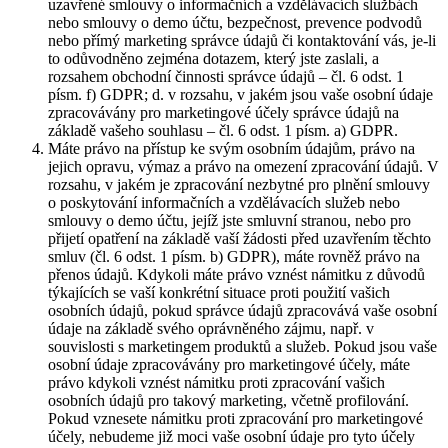
uzavřené smlouvy o informačních a vzdělávacích službách
nebo smlouvy o demo účtu, bezpečnost, prevence podvodů
nebo přímý marketing správce údajů či kontaktování vás, je-li
to odůvodněno zejména dotazem, který jste zaslali, a
rozsahem obchodní činnosti správce údajů – čl. 6 odst. 1
písm. f) GDPR; d. v rozsahu, v jakém jsou vaše osobní údaje
zpracovávány pro marketingové účely správce údajů na
základě vašeho souhlasu – čl. 6 odst. 1 písm. a) GDPR.
Máte právo na přístup ke svým osobním údajům, právo na
jejich opravu, výmaz a právo na omezení zpracování údajů. V
rozsahu, v jakém je zpracování nezbytné pro plnění smlouvy
o poskytování informačních a vzdělávacích služeb nebo
smlouvy o demo účtu, jejíž jste smluvní stranou, nebo pro
přijetí opatření na základě vaší žádosti před uzavřením těchto
smluv (čl. 6 odst. 1 písm. b) GDPR), máte rovněž právo na
přenos údajů. Kdykoli máte právo vznést námitku z důvodů
týkajících se vaší konkrétní situace proti použití vašich
osobních údajů, pokud správce údajů zpracovává vaše osobní
údaje na základě svého oprávněného zájmu, např. v
souvislosti s marketingem produktů a služeb. Pokud jsou vaše
osobní údaje zpracovávány pro marketingové účely, máte
právo kdykoli vznést námitku proti zpracování vašich
osobních údajů pro takový marketing, včetně profilování.
Pokud vznesete námitku proti zpracování pro marketingové
účely, nebudeme již moci vaše osobní údaje pro tyto účely