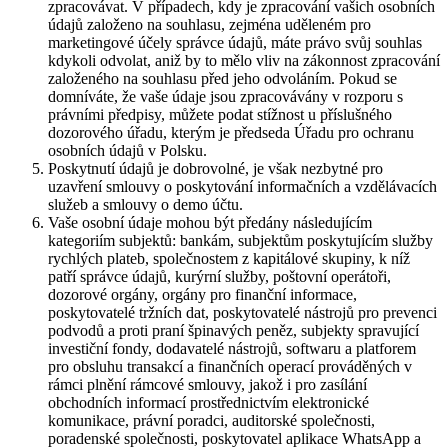
zpracovávat. V případech, kdy je zpracování vašich osobních
údajů založeno na souhlasu, zejména uděleném pro
marketingové účely správce údajů, máte právo svůj souhlas
kdykoli odvolat, aniž by to mělo vliv na zákonnost zpracování
založeného na souhlasu před jeho odvoláním. Pokud se
domníváte, že vaše údaje jsou zpracovávány v rozporu s
právními předpisy, můžete podat stížnost u příslušného
dozorového úřadu, kterým je předseda Úřadu pro ochranu
osobních údajů v Polsku.
Poskytnutí údajů je dobrovolné, je však nezbytné pro
uzavření smlouvy o poskytování informačních a vzdělávacích
služeb a smlouvy o demo účtu.
Vaše osobní údaje mohou být předány následujícím
kategoriím subjektů: bankám, subjektům poskytujícím služby
rychlých plateb, společnostem z kapitálové skupiny, k níž
patří správce údajů, kurýrní služby, poštovní operátoři,
dozorové orgány, orgány pro finanční informace,
poskytovatelé tržních dat, poskytovatelé nástrojů pro prevenci
podvodů a proti praní špinavých peněz, subjekty spravující
investiční fondy, dodavatelé nástrojů, softwaru a platforem
pro obsluhu transakcí a finančních operací prováděných v
rámci plnění rámcové smlouvy, jakož i pro zasílání
obchodních informací prostřednictvím elektronické
komunikace, právní poradci, auditorské společnosti,
poradenské společnosti, poskytovatel aplikace WhatsApp a