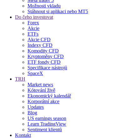
Meta trader 5
Možnosti vkladu
Stáhnout si aplikaci nebo MT5
Do čeho investovat
Forex
Akcie
ETFs
Akcie CFD
Indexy CFD
Komodity CFD
Kryptoměny CFD
ETF fondy CFD
Specifikace nástrojů
SpaceX
TRH
Market news
Kótování živě
Ekonomický kalendář
Korporátní akce
Updates
Blog
US earnings season
Learn TradingView
Sentiment klientů
Kontakt