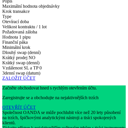
Popis
Maximální hodnota objednávky
Krok transakce
Type
Otevírací doba
Velikost kontraktu / 1 lot
Požadovaná záloha
Hodnota 1 pipu
Finanční páka
Minimální krok
Dlouhý swap (denní)
Krátký prodej
NO
Krátký swap (denní)
Vzdálenost SL a TP
0
3denní swap (datum)
ZALOŽIT ÚČET
Začněte obchodovat hned s rychlým otevřením účtu.
Zaregistrujte se a obchodujte na nejaktivnějších trzích
OTEVŘÍT ÚČET
Společnost OANDA se může pochlubit více než 20 lety působení
na trzích, špičkovými analytickými nástroji a tisíci spokojených
klientů.
Získejte přístup k nejaktivnějším světovým trhům s tisíci instrumenty