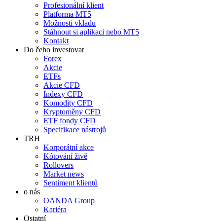
Profesionální klient
Platforma MT5
Možnosti vkladu
Stáhnout si aplikaci nebo MT5
Kontakt
Do čeho investovat
Forex
Akcie
ETFs
Akcie CFD
Indexy CFD
Komodity CFD
Kryptoměny CFD
ETF fondy CFD
Specifikace nástrojů
TRH
Korporátní akce
Kótování živě
Rollovers
Market news
Sentiment klientů
o nás
OANDA Group
Kariéra
Ostatní