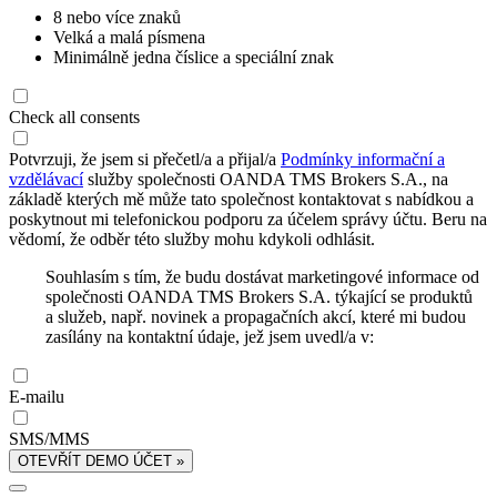
8 nebo více znaků
Velká a malá písmena
Minimálně jedna číslice a speciální znak
Check all consents
Potvrzuji, že jsem si přečetl/a a přijal/a
Podmínky informační a
vzdělávací
služby společnosti OANDA TMS Brokers S.A., na
základě kterých mě může tato společnost kontaktovat s nabídkou a
poskytnout mi telefonickou podporu za účelem správy účtu. Beru na
vědomí, že odběr této služby mohu kdykoli odhlásit.
Souhlasím s tím, že budu dostávat marketingové informace od
společnosti OANDA TMS Brokers S.A. týkající se produktů
a služeb, např. novinek a propagačních akcí, které mi budou
zasílány na kontaktní údaje, jež jsem uvedl/a v:
E-mailu
SMS/MMS
OTEVŘÍT DEMO ÚČET »