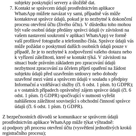
subjekty poskytující servery a úložiště dat.
Kontakt se správcem údajů prostřednictvím aplikace
WhatsApp můžete navázat vy sami, případně vás může
kontaktovat správce údajů, pokud je to nezbytné k dokončení
procesu otevření účtu (živého účtu). V důsledku toho mohou
být vaše osobní údaje předány správci údajů (v závislosti na
vašem nastavení soukromí v aplikaci WhatsApp) ve formě
vaší profilové fotografie a telefonního čísla. Správce údajů vás
může požádat o poskytnutí dalších osobních údajů pouze v
případě, že je to nezbytné k zodpovězení vašeho dotazu nebo
k vyřízení záležitosti, které se kontakt týká. V závislosti na
situaci bude právním základem pro zpracování údajů
nezbytnost zpracování za účelem přijetí opatření na žádost
subjektu údajů před uzavřením smlouvy nebo dohody
uzavřené mezi vámi a správcem údajů v souladu s předpisy
Informační a vzdělávací služby (čl. 6 odst. 1 písm. b) GDPR);
a v ostatních případech oprávněný zájem správce údajů (čl. 6
odst. 1 písm. f) GDPR) spočívající v nutnosti vyřešit
nahlášenou záležitost související s obchodní činností správce
údajů (čl. 6 odst. 1 písm. f) GDPR).
Z bezpečnostních důvodů se komunikace se správcem údajů
prostřednictvím aplikace WhatsApp může týkat výhradně:
a) podpory při procesu otevření účtu (vysvětlení jednotlivých kroků
registračního procesu);