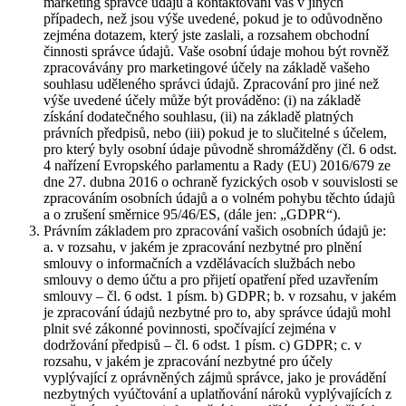
marketing správce údajů a kontaktování vás v jiných
případech, než jsou výše uvedené, pokud je to odůvodněno
zejména dotazem, který jste zaslali, a rozsahem obchodní
činnosti správce údajů. Vaše osobní údaje mohou být rovněž
zpracovávány pro marketingové účely na základě vašeho
souhlasu uděleného správci údajů. Zpracování pro jiné než
výše uvedené účely může být prováděno: (i) na základě
získání dodatečného souhlasu, (ii) na základě platných
právních předpisů, nebo (iii) pokud je to slučitelné s účelem,
pro který byly osobní údaje původně shromážděny (čl. 6 odst.
4 nařízení Evropského parlamentu a Rady (EU) 2016/679 ze
dne 27. dubna 2016 o ochraně fyzických osob v souvislosti se
zpracováním osobních údajů a o volném pohybu těchto údajů
a o zrušení směrnice 95/46/ES, (dále jen: „GDPR“).
Právním základem pro zpracování vašich osobních údajů je:
a. v rozsahu, v jakém je zpracování nezbytné pro plnění
smlouvy o informačních a vzdělávacích službách nebo
smlouvy o demo účtu a pro přijetí opatření před uzavřením
smlouvy – čl. 6 odst. 1 písm. b) GDPR; b. v rozsahu, v jakém
je zpracování údajů nezbytné pro to, aby správce údajů mohl
plnit své zákonné povinnosti, spočívající zejména v
dodržování předpisů – čl. 6 odst. 1 písm. c) GDPR; c. v
rozsahu, v jakém je zpracování nezbytné pro účely
vyplývající z oprávněných zájmů správce, jako je provádění
nezbytných vyúčtování a uplatňování nároků vyplývajících z