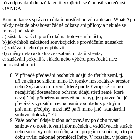
b) zodpovídání dotazů klientů týkajících se činnosti společnosti
OANDA.
Komunikace s správcem údajů prostřednictvím aplikace WhatsApp
nikdy nebude obsahovat žádné odkazy ani přílohy a nebude se
mimo jiné týkat:
a) zůstatku vašich prostředků na hotovostním účtu;
b) jakýchkoli záležitostí souvisejících s prováděním transakcí;
c) zadávání nebo úprav příkazů;
d) změny nebo aktualizace osobních údajů klienta;
e) zadávání pokynů k vkladu nebo výběru prostředků na/z
hotovostního účtu.
V případě předávání osobních údajů do třetích zemí, tj.
příjemcům se sídlem mimo Evropský hospodářský prostor
nebo Švýcarsko, do zemí, které podle Evropské komise
nezajišťují dostatečnou ochranu údajů (třetí země, které
nezajišťují přiměřenou úroveň ochrany), je správce údajů
předává s využitím mechanismů v souladu s platnými
právními předpisy, mezi něž patří mimo jiné „standardní
smluvní doložky“ EU.
Vaše osobní údaje budou uchovávány po dobu trvání
smlouvy o poskytování informačních a vzdělávacích služeb
nebo smlouvy o demo účtu, a to i po jejím ukončení, a to po
dobu trvání zákonné promlčecí lhůty. V rozsahu, v jakém je