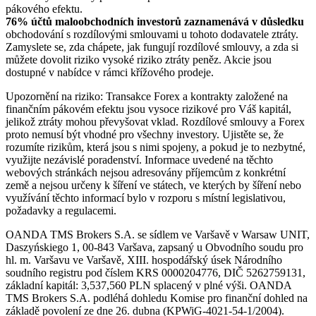
pákového efektu.
76% účtů maloobchodních investorů zaznamenává v důsledku
obchodování s rozdílovými smlouvami u tohoto dodavatele ztráty.
Zamyslete se, zda chápete, jak fungují rozdílové smlouvy, a zda si
můžete dovolit riziko vysoké riziko ztráty peněz. Akcie jsou
dostupné v nabídce v rámci křížového prodeje.
Upozornění na riziko: Transakce Forex a kontrakty založené na
finančním pákovém efektu jsou vysoce rizikové pro Váš kapitál,
jelikož ztráty mohou převyšovat vklad. Rozdílové smlouvy a Forex
proto nemusí být vhodné pro všechny investory. Ujistěte se, že
rozumíte rizikům, která jsou s nimi spojeny, a pokud je to nezbytné,
využijte nezávislé poradenství. Informace uvedené na těchto
webových stránkách nejsou adresovány příjemcům z konkrétní
země a nejsou určeny k šíření ve státech, ve kterých by šíření nebo
využívání těchto informací bylo v rozporu s místní legislativou,
požadavky a regulacemi.
OANDA TMS Brokers S.A. se sídlem ve Varšavě v Warsaw UNIT,
Daszyńskiego 1, 00-843 Varšava, zapsaný u Obvodního soudu pro
hl. m. Varšavu ve Varšavě, XIII. hospodářský úsek Národního
soudního registru pod číslem KRS 0000204776, DIČ 5262759131,
základní kapitál: 3,537,560 PLN splacený v plné výši. OANDA
TMS Brokers S.A. podléhá dohledu Komise pro finanční dohled na
základě povolení ze dne 26. dubna (KPWiG-4021-54-1/2004).