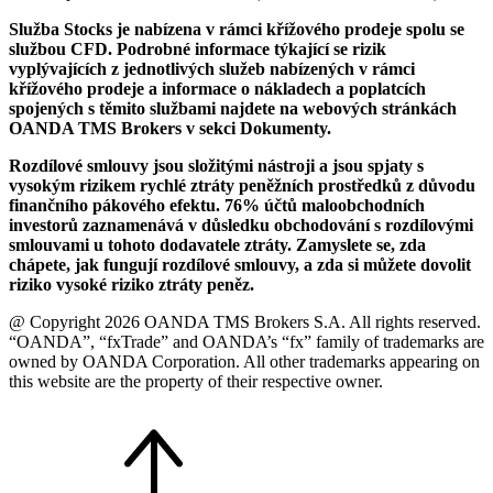
Služba Stocks je nabízena v rámci křížového prodeje spolu se
službou CFD. Podrobné informace týkající se rizik
vyplývajících z jednotlivých služeb nabízených v rámci
křížového prodeje a informace o nákladech a poplatcích
spojených s těmito službami najdete na webových stránkách
OANDA TMS Brokers v sekci Dokumenty.
Rozdílové smlouvy jsou složitými nástroji a jsou spjaty s
vysokým rizikem rychlé ztráty peněžních prostředků z důvodu
finančního pákového efektu. 76% účtů maloobchodních
investorů zaznamenává v důsledku obchodování s rozdílovými
smlouvami u tohoto dodavatele ztráty. Zamyslete se, zda
chápete, jak fungují rozdílové smlouvy, a zda si můžete dovolit
riziko vysoké riziko ztráty peněz.
@ Copyright 2026 OANDA TMS Brokers S.A. All rights reserved.
“OANDA”, “fxTrade” and OANDA’s “fx” family of trademarks are
owned by OANDA Corporation. All other trademarks appearing on
this website are the property of their respective owner.