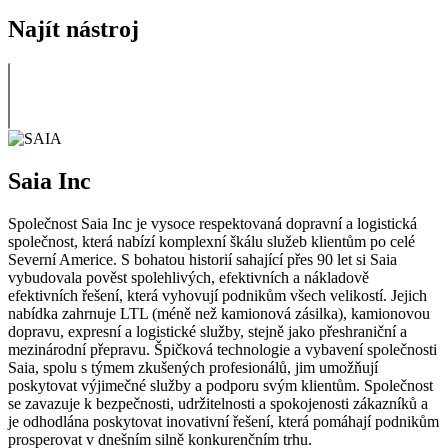
Najít nástroj
Saia Inc
Společnost Saia Inc je vysoce respektovaná dopravní a logistická
společnost, která nabízí komplexní škálu služeb klientům po celé
Severní Americe. S bohatou historií sahající přes 90 let si Saia
vybudovala pověst spolehlivých, efektivních a nákladově
efektivních řešení, která vyhovují podnikům všech velikostí. Jejich
nabídka zahrnuje LTL (méně než kamionová zásilka), kamionovou
dopravu, expresní a logistické služby, stejně jako přeshraniční a
mezinárodní přepravu. Špičková technologie a vybavení společnosti
Saia, spolu s týmem zkušených profesionálů, jim umožňují
poskytovat výjimečné služby a podporu svým klientům. Společnost
se zavazuje k bezpečnosti, udržitelnosti a spokojenosti zákazníků a
je odhodlána poskytovat inovativní řešení, která pomáhají podnikům
prosperovat v dnešním silně konkurenčním trhu.