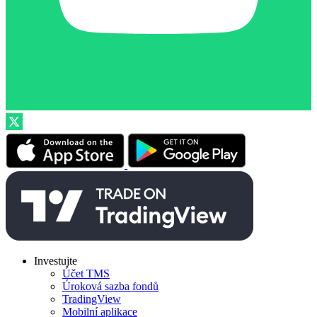
Investujte
Účet TMS
Úroková sazba fondů
TradingView
Mobilní aplikace