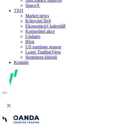
Specifikace nástrojů
SpaceX
TRH
Market news
Kótování živě
Ekonomický kalendář
Korporátní akce
Updates
Blog
US earnings season
Learn TradingView
Sentiment klientů
Kontakt