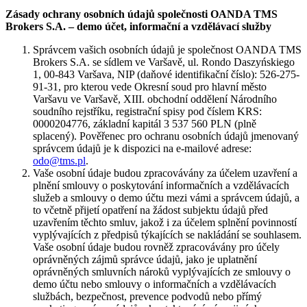
Zásady ochrany osobních údajů společnosti OANDA TMS
Brokers S.A. – demo účet, informační a vzdělávací služby
Správcem vašich osobních údajů je společnost OANDA TMS
Brokers S.A. se sídlem ve Varšavě, ul. Rondo Daszyńskiego
1, 00-843 Varšava, NIP (daňové identifikační číslo): 526-275-
91-31, pro kterou vede Okresní soud pro hlavní město
Varšavu ve Varšavě, XIII. obchodní oddělení Národního
soudního rejstříku, registrační spisy pod číslem KRS:
0000204776, základní kapitál 3 537 560 PLN (plně
splacený). Pověřenec pro ochranu osobních údajů jmenovaný
správcem údajů je k dispozici na e-mailové adrese:
odo@tms.pl
.
Vaše osobní údaje budou zpracovávány za účelem uzavření a
plnění smlouvy o poskytování informačních a vzdělávacích
služeb a smlouvy o demo účtu mezi vámi a správcem údajů, a
to včetně přijetí opatření na žádost subjektu údajů před
uzavřením těchto smluv, jakož i za účelem splnění povinností
vyplývajících z předpisů týkajících se nakládání se souhlasem.
Vaše osobní údaje budou rovněž zpracovávány pro účely
oprávněných zájmů správce údajů, jako je uplatnění
oprávněných smluvních nároků vyplývajících ze smlouvy o
demo účtu nebo smlouvy o informačních a vzdělávacích
službách, bezpečnost, prevence podvodů nebo přímý