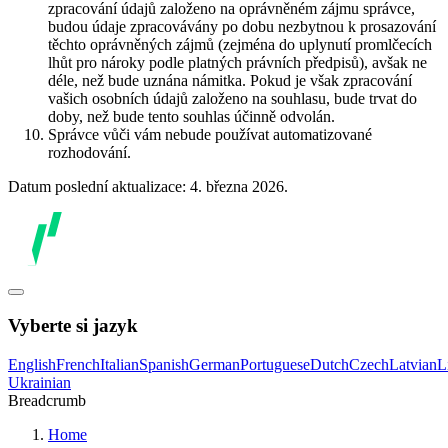
zpracování údajů založeno na oprávněném zájmu správce,
budou údaje zpracovávány po dobu nezbytnou k prosazování
těchto oprávněných zájmů (zejména do uplynutí promlčecích
lhůt pro nároky podle platných právních předpisů), avšak ne
déle, než bude uznána námitka. Pokud je však zpracování
vašich osobních údajů založeno na souhlasu, bude trvat do
doby, než bude tento souhlas účinně odvolán.
Správce vůči vám nebude používat automatizované
rozhodování.
Datum poslední aktualizace: 4. března 2026.
Vyberte si jazyk
English
French
Italian
Spanish
German
Portuguese
Dutch
Czech
Latvian
L
Ukrainian
Breadcrumb
Home