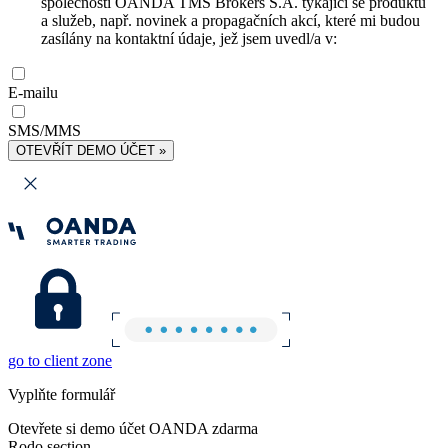
společnosti OANDA TMS Brokers S.A. týkající se produktů
a služeb, např. novinek a propagačních akcí, které mi budou
zasílány na kontaktní údaje, jež jsem uvedl/a v:
E-mailu
SMS/MMS
OTEVŘÍT DEMO ÚČET »
go to client zone
Vyplňte formulář
Otevřete si demo účet OANDA zdarma
Rodo section