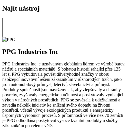
Najít nástroj
PPG Industries Inc
PPG Industries Inc je uznávaným globálním lídrem ve výrobě barev,
nátěrů a speciálních materiálů. S bohatou historií sahající přes 135
let si PPG vybudovala pověst důvěryhodné značky v oboru,
nabízející inovativní řešení zákazníkům v různorodých trzích, jako
jsou automobilový průmysl, letectví, stavebnictví a průmysl.
Produkty společnosti jsou navrženy tak, aby zlepšovaly a chránily
povrchy, zvyšovaly energetickou účinnost a poskytovaly vynikající
výkon v náročných prostředích. PPG se zavázala k udržitelnosti a
zavedla několik iniciativ ke snížení svého dopadu na životní
prostředí, včetně vývoje ekologických produktů a energeticky
úsporných výrobních procesů. S přítomností ve více než 70 zemích
je PPG odhodlána poskytovat vysoce kvalitní produkty a služby
zákazníkům po celém světě.