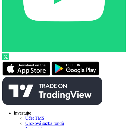
Investujte
Účet TMS
Úroková sazba fondů