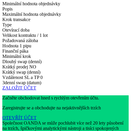
Minimální hodnota objednávky
Popis
Maximální hodnota objednávky
Krok transakce
Type
Otevírací doba
Velikost kontraktu / 1 lot
Požadovaná záloha
Hodnota 1 pipu
Finanční páka
Minimální krok
Dlouhý swap (denní)
Krátký prodej
NO
Krátký swap (denní)
Vzdálenost SL a TP
0
3denní swap (datum)
ZALOŽIT ÚČET
Začněte obchodovat hned s rychlým otevřením účtu.
Zaregistrujte se a obchodujte na nejaktivnějších trzích
OTEVŘÍT ÚČET
Společnost OANDA se může pochlubit více než 20 lety působení
na trzích, špičkovými analytickými nástroji a tisíci spokojených