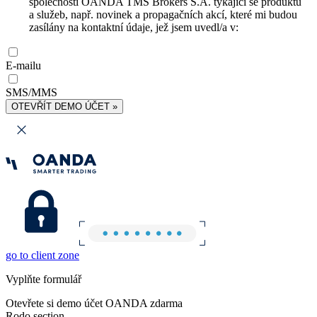
společnosti OANDA TMS Brokers S.A. týkající se produktů
a služeb, např. novinek a propagačních akcí, které mi budou
zasílány na kontaktní údaje, jež jsem uvedl/a v:
E-mailu
SMS/MMS
OTEVŘÍT DEMO ÚČET »
go to client zone
Vyplňte formulář
Otevřete si demo účet OANDA zdarma
Rodo section