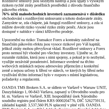
Rozdílové smlouvy jsou složitými nástroji a jsou spjaty s vysokým
rizikem rychlé ztráty peněžních prostředků z důvodu finančního
pákového efektu.
76% účtů maloobchodních investorů zaznamenává v důsledku
obchodování s rozdílovými smlouvami u tohoto dodavatele ztráty.
Zamyslete se, zda chápete, jak fungují rozdílové smlouvy, a zda si
můžete dovolit riziko vysoké riziko ztráty peněz. Akcie jsou
dostupné v nabídce v rámci křížového prodeje.
Upozornění na riziko: Transakce Forex a kontrakty založené na
finančním pákovém efektu jsou vysoce rizikové pro Váš kapitál,
jelikož ztráty mohou převyšovat vklad. Rozdílové smlouvy a Forex
proto nemusí být vhodné pro všechny investory. Ujistěte se, že
rozumíte rizikům, která jsou s nimi spojeny, a pokud je to nezbytné,
využijte nezávislé poradenství. Informace uvedené na těchto
webových stránkách nejsou adresovány příjemcům z konkrétní
země a nejsou určeny k šíření ve státech, ve kterých by šíření nebo
využívání těchto informací bylo v rozporu s místní legislativou,
požadavky a regulacemi.
OANDA TMS Brokers S.A. se sídlem ve Varšavě v Warsaw UNIT,
Daszyńskiego 1, 00-843 Varšava, zapsaný u Obvodního soudu pro
hl. m. Varšavu ve Varšavě, XIII. hospodářský úsek Národního
soudního registru pod číslem KRS 0000204776, DIČ 5262759131,
základní kapitál: 3,537,560 PLN splacený v plné výši. OANDA