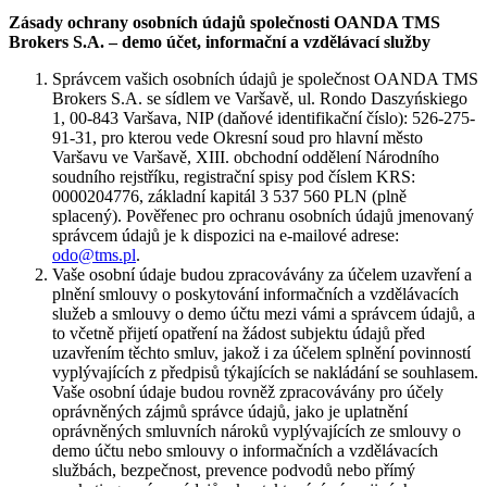
Zásady ochrany osobních údajů společnosti OANDA TMS
Brokers S.A. – demo účet, informační a vzdělávací služby
Správcem vašich osobních údajů je společnost OANDA TMS
Brokers S.A. se sídlem ve Varšavě, ul. Rondo Daszyńskiego
1, 00-843 Varšava, NIP (daňové identifikační číslo): 526-275-
91-31, pro kterou vede Okresní soud pro hlavní město
Varšavu ve Varšavě, XIII. obchodní oddělení Národního
soudního rejstříku, registrační spisy pod číslem KRS:
0000204776, základní kapitál 3 537 560 PLN (plně
splacený). Pověřenec pro ochranu osobních údajů jmenovaný
správcem údajů je k dispozici na e-mailové adrese:
odo@tms.pl
.
Vaše osobní údaje budou zpracovávány za účelem uzavření a
plnění smlouvy o poskytování informačních a vzdělávacích
služeb a smlouvy o demo účtu mezi vámi a správcem údajů, a
to včetně přijetí opatření na žádost subjektu údajů před
uzavřením těchto smluv, jakož i za účelem splnění povinností
vyplývajících z předpisů týkajících se nakládání se souhlasem.
Vaše osobní údaje budou rovněž zpracovávány pro účely
oprávněných zájmů správce údajů, jako je uplatnění
oprávněných smluvních nároků vyplývajících ze smlouvy o
demo účtu nebo smlouvy o informačních a vzdělávacích
službách, bezpečnost, prevence podvodů nebo přímý