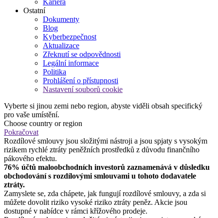
Kariéra
Ostatní
Dokumenty
Blog
Kyberbezpečnost
Aktualizace
Zřeknutí se odpovědnosti
Legální informace
Politika
Prohlášení o přístupnosti
Nastavení souborů cookie
Vyberte si jinou zemi nebo region, abyste viděli obsah specifický
pro vaše umístění.
Choose country or region
Pokračovat
Rozdílové smlouvy jsou složitými nástroji a jsou spjaty s vysokým
rizikem rychlé ztráty peněžních prostředků z důvodu finančního
pákového efektu.
76% účtů maloobchodních investorů zaznamenává v důsledku
obchodování s rozdílovými smlouvami u tohoto dodavatele
ztráty.
Zamyslete se, zda chápete, jak fungují rozdílové smlouvy, a zda si
můžete dovolit riziko vysoké riziko ztráty peněz. Akcie jsou
dostupné v nabídce v rámci křížového prodeje.