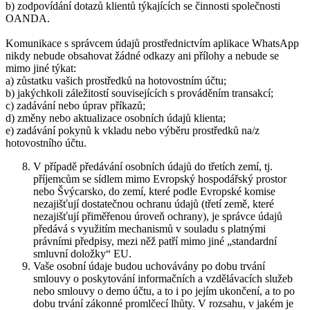
b) zodpovídání dotazů klientů týkajících se činnosti společnosti
OANDA.
Komunikace s správcem údajů prostřednictvím aplikace WhatsApp
nikdy nebude obsahovat žádné odkazy ani přílohy a nebude se
mimo jiné týkat:
a) zůstatku vašich prostředků na hotovostním účtu;
b) jakýchkoli záležitostí souvisejících s prováděním transakcí;
c) zadávání nebo úprav příkazů;
d) změny nebo aktualizace osobních údajů klienta;
e) zadávání pokynů k vkladu nebo výběru prostředků na/z
hotovostního účtu.
V případě předávání osobních údajů do třetích zemí, tj.
příjemcům se sídlem mimo Evropský hospodářský prostor
nebo Švýcarsko, do zemí, které podle Evropské komise
nezajišťují dostatečnou ochranu údajů (třetí země, které
nezajišťují přiměřenou úroveň ochrany), je správce údajů
předává s využitím mechanismů v souladu s platnými
právními předpisy, mezi něž patří mimo jiné „standardní
smluvní doložky“ EU.
Vaše osobní údaje budou uchovávány po dobu trvání
smlouvy o poskytování informačních a vzdělávacích služeb
nebo smlouvy o demo účtu, a to i po jejím ukončení, a to po
dobu trvání zákonné promlčecí lhůty. V rozsahu, v jakém je