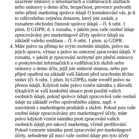
uzavřené smlouvy o informačních a vzdělávacích službách
nebo smlouvy o demo účtu, bezpečnost, prevence podvodů
nebo přímý marketing správce údajů či kontaktování vás, je-li
to odůvodněno zejména dotazem, který jste zaslali, a
rozsahem obchodní činnosti správce údajů – čl. 6 odst. 1
písm. f) GDPR; d. v rozsahu, v jakém jsou vaše osobní údaje
zpracovávány pro marketingové účely správce údajů na
základě vašeho souhlasu – čl. 6 odst. 1 písm. a) GDPR.
Máte právo na přístup ke svým osobním údajům, právo na
jejich opravu, výmaz a právo na omezení zpracování údajů. V
rozsahu, v jakém je zpracování nezbytné pro plnění smlouvy
o poskytování informačních a vzdělávacích služeb nebo
smlouvy o demo účtu, jejíž jste smluvní stranou, nebo pro
přijetí opatření na základě vaší žádosti před uzavřením těchto
smluv (čl. 6 odst. 1 písm. b) GDPR), máte rovněž právo na
přenos údajů. Kdykoli máte právo vznést námitku z důvodů
týkajících se vaší konkrétní situace proti použití vašich
osobních údajů, pokud správce údajů zpracovává vaše osobní
údaje na základě svého oprávněného zájmu, např. v
souvislosti s marketingem produktů a služeb. Pokud jsou vaše
osobní údaje zpracovávány pro marketingové účely, máte
právo kdykoli vznést námitku proti zpracování vašich
osobních údajů pro takový marketing, včetně profilování.
Pokud vznesete námitku proti zpracování pro marketingové
účely, nebudeme již moci vaše osobní údaje pro tyto účely