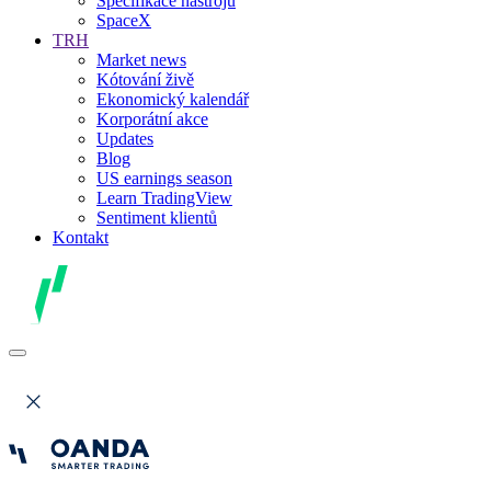
Specifikace nástrojů
SpaceX
TRH
Market news
Kótování živě
Ekonomický kalendář
Korporátní akce
Updates
Blog
US earnings season
Learn TradingView
Sentiment klientů
Kontakt