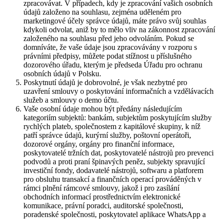
zpracovávat. V případech, kdy je zpracování vašich osobních
údajů založeno na souhlasu, zejména uděleném pro
marketingové účely správce údajů, máte právo svůj souhlas
kdykoli odvolat, aniž by to mělo vliv na zákonnost zpracování
založeného na souhlasu před jeho odvoláním. Pokud se
domníváte, že vaše údaje jsou zpracovávány v rozporu s
právními předpisy, můžete podat stížnost u příslušného
dozorového úřadu, kterým je předseda Úřadu pro ochranu
osobních údajů v Polsku.
Poskytnutí údajů je dobrovolné, je však nezbytné pro
uzavření smlouvy o poskytování informačních a vzdělávacích
služeb a smlouvy o demo účtu.
Vaše osobní údaje mohou být předány následujícím
kategoriím subjektů: bankám, subjektům poskytujícím služby
rychlých plateb, společnostem z kapitálové skupiny, k níž
patří správce údajů, kurýrní služby, poštovní operátoři,
dozorové orgány, orgány pro finanční informace,
poskytovatelé tržních dat, poskytovatelé nástrojů pro prevenci
podvodů a proti praní špinavých peněz, subjekty spravující
investiční fondy, dodavatelé nástrojů, softwaru a platforem
pro obsluhu transakcí a finančních operací prováděných v
rámci plnění rámcové smlouvy, jakož i pro zasílání
obchodních informací prostřednictvím elektronické
komunikace, právní poradci, auditorské společnosti,
poradenské společnosti, poskytovatel aplikace WhatsApp a