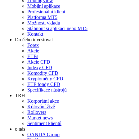
TradingView
Mobilní aplikace
Profesionální klient
Platforma MT5
Možnosti vkladu
Stáhnout si aplikaci nebo MT5
Kontakt
Do čeho investovat
Forex
Akcie
ETFs
Akcie CFD
Indexy CFD
Komodity CFD
Kryptoměny CFD
ETF fondy CFD
Specifikace nástrojů
TRH
Korporátní akce
Kótování živě
Rollovers
Market news
Sentiment klientů
o nás
OANDA Group