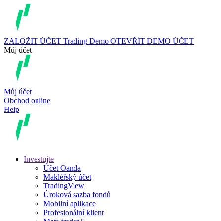
ZALOŽIT ÚČET
Trading
Demo
OTEVŘÍT DEMO ÚČET
Můj účet
Můj účet
Obchod online
Help
Investujte
Účet Oanda
Makléřský účet
TradingView
Úroková sazba fondů
Mobilní aplikace
Profesionální klient