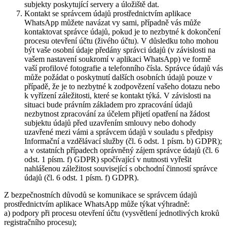
subjekty poskytující servery a úložiště dat.
Kontakt se správcem údajů prostřednictvím aplikace
WhatsApp můžete navázat vy sami, případně vás může
kontaktovat správce údajů, pokud je to nezbytné k dokončení
procesu otevření účtu (živého účtu). V důsledku toho mohou
být vaše osobní údaje předány správci údajů (v závislosti na
vašem nastavení soukromí v aplikaci WhatsApp) ve formě
vaší profilové fotografie a telefonního čísla. Správce údajů vás
může požádat o poskytnutí dalších osobních údajů pouze v
případě, že je to nezbytné k zodpovězení vašeho dotazu nebo
k vyřízení záležitosti, které se kontakt týká. V závislosti na
situaci bude právním základem pro zpracování údajů
nezbytnost zpracování za účelem přijetí opatření na žádost
subjektu údajů před uzavřením smlouvy nebo dohody
uzavřené mezi vámi a správcem údajů v souladu s předpisy
Informační a vzdělávací služby (čl. 6 odst. 1 písm. b) GDPR);
a v ostatních případech oprávněný zájem správce údajů (čl. 6
odst. 1 písm. f) GDPR) spočívající v nutnosti vyřešit
nahlášenou záležitost související s obchodní činností správce
údajů (čl. 6 odst. 1 písm. f) GDPR).
Z bezpečnostních důvodů se komunikace se správcem údajů
prostřednictvím aplikace WhatsApp může týkat výhradně:
a) podpory při procesu otevření účtu (vysvětlení jednotlivých kroků
registračního procesu);