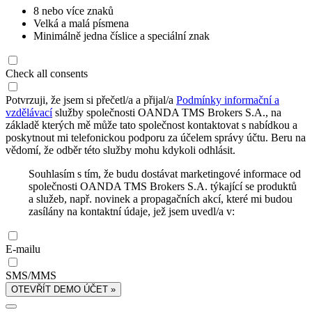
8 nebo více znaků
Velká a malá písmena
Minimálně jedna číslice a speciální znak
Check all consents
Potvrzuji, že jsem si přečetl/a a přijal/a
Podmínky informační a
vzdělávací
služby společnosti OANDA TMS Brokers S.A., na
základě kterých mě může tato společnost kontaktovat s nabídkou a
poskytnout mi telefonickou podporu za účelem správy účtu. Beru na
vědomí, že odběr této služby mohu kdykoli odhlásit.
Souhlasím s tím, že budu dostávat marketingové informace od
společnosti OANDA TMS Brokers S.A. týkající se produktů
a služeb, např. novinek a propagačních akcí, které mi budou
zasílány na kontaktní údaje, jež jsem uvedl/a v:
E-mailu
SMS/MMS
OTEVŘÍT DEMO ÚČET »