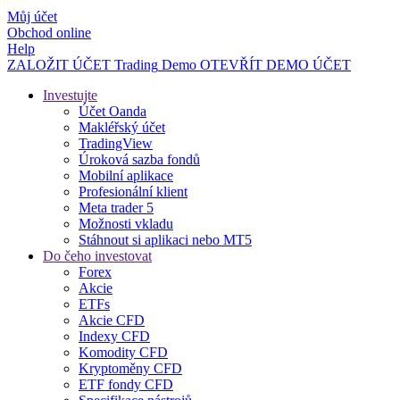
Můj účet
Obchod online
Help
ZALOŽIT ÚČET
Trading
Demo
OTEVŘÍT DEMO ÚČET
Investujte
Účet Oanda
Makléřský účet
TradingView
Úroková sazba fondů
Mobilní aplikace
Profesionální klient
Meta trader 5
Možnosti vkladu
Stáhnout si aplikaci nebo MT5
Do čeho investovat
Forex
Akcie
ETFs
Akcie CFD
Indexy CFD
Komodity CFD
Kryptoměny CFD
ETF fondy CFD