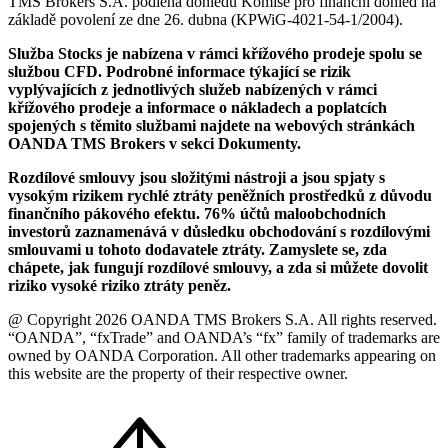
TMS Brokers S.A. podléhá dohledu Komise pro finanční dohled na
základě povolení ze dne 26. dubna (KPWiG-4021-54-1/2004).
Služba Stocks je nabízena v rámci křížového prodeje spolu se
službou CFD. Podrobné informace týkající se rizik
vyplývajících z jednotlivých služeb nabízených v rámci
křížového prodeje a informace o nákladech a poplatcích
spojených s těmito službami najdete na webových stránkách
OANDA TMS Brokers v sekci Dokumenty.
Rozdílové smlouvy jsou složitými nástroji a jsou spjaty s
vysokým rizikem rychlé ztráty peněžních prostředků z důvodu
finančního pákového efektu. 76% účtů maloobchodních
investorů zaznamenává v důsledku obchodování s rozdílovými
smlouvami u tohoto dodavatele ztráty. Zamyslete se, zda
chápete, jak fungují rozdílové smlouvy, a zda si můžete dovolit
riziko vysoké riziko ztráty peněz.
@ Copyright 2026 OANDA TMS Brokers S.A. All rights reserved.
“OANDA”, “fxTrade” and OANDA’s “fx” family of trademarks are
owned by OANDA Corporation. All other trademarks appearing on
this website are the property of their respective owner.