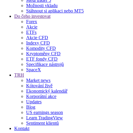
Meta trader 5
Možnosti vkladu
Stáhnout si aplikaci nebo MT5
Do čeho investovat
Forex
Akcie
ETFs
Akcie CFD
Indexy CFD
Komodity CFD
Kryptoměny CFD
ETF fondy CFD
Specifikace nástrojů
SpaceX
TRH
Market news
Kótování živě
Ekonomický kalendář
Korporátní akce
Updates
Blog
US earnings season
Learn TradingView
Sentiment klientů
Kontakt