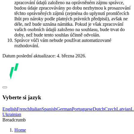
zpracování údajů založeno na oprávněném zájmu správce,
budou údaje zpracovávány po dobu nezbytnou k prosazování
těchto oprávněných zájmů (zejména do uplynutí promlčecích
lhůt pro nároky podle platných právních předpisů), avšak ne
déle, než bude uznána námitka. Pokud je však zpracování
vašich osobních údajů založeno na souhlasu, bude trvat do
doby, než bude tento souhlas účinně odvolán.
Správce vůči vám nebude používat automatizované
rozhodování.
Datum poslední aktualizace: 4. března 2026.
Vyberte si jazyk
English
French
Italian
Spanish
German
Portuguese
Dutch
Czech
Latvian
L
Ukrainian
Breadcrumb
Home