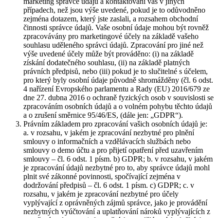
marketing správce údajů a kontaktování vás v jiných
případech, než jsou výše uvedené, pokud je to odůvodněno
zejména dotazem, který jste zaslali, a rozsahem obchodní
činnosti správce údajů. Vaše osobní údaje mohou být rovněž
zpracovávány pro marketingové účely na základě vašeho
souhlasu uděleného správci údajů. Zpracování pro jiné než
výše uvedené účely může být prováděno: (i) na základě
získání dodatečného souhlasu, (ii) na základě platných
právních předpisů, nebo (iii) pokud je to slučitelné s účelem,
pro který byly osobní údaje původně shromážděny (čl. 6 odst.
4 nařízení Evropského parlamentu a Rady (EU) 2016/679 ze
dne 27. dubna 2016 o ochraně fyzických osob v souvislosti se
zpracováním osobních údajů a o volném pohybu těchto údajů
a o zrušení směrnice 95/46/ES, (dále jen: „GDPR“).
Právním základem pro zpracování vašich osobních údajů je:
a. v rozsahu, v jakém je zpracování nezbytné pro plnění
smlouvy o informačních a vzdělávacích službách nebo
smlouvy o demo účtu a pro přijetí opatření před uzavřením
smlouvy – čl. 6 odst. 1 písm. b) GDPR; b. v rozsahu, v jakém
je zpracování údajů nezbytné pro to, aby správce údajů mohl
plnit své zákonné povinnosti, spočívající zejména v
dodržování předpisů – čl. 6 odst. 1 písm. c) GDPR; c. v
rozsahu, v jakém je zpracování nezbytné pro účely
vyplývající z oprávněných zájmů správce, jako je provádění
nezbytných vyúčtování a uplatňování nároků vyplývajících z