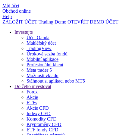
Můj účet
Obchod online
Help
ZALOŽIT ÚČET
Trading
Demo
OTEVŘÍT DEMO ÚČET
Investujte
Účet Oanda
Makléřský účet
TradingView
Úroková sazba fondů
Mobilní aplikace
Profesionální klient
Meta trader 5
Možnosti vkladu
Stáhnout si aplikaci nebo MT5
Do čeho investovat
Forex
Akcie
ETFs
Akcie CFD
Indexy CFD
Komodity CFD
Kryptoměny CFD
ETF fondy CFD