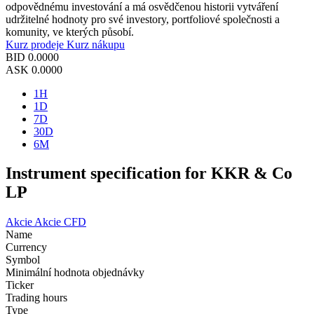
odpovědnému investování a má osvědčenou historii vytváření
udržitelné hodnoty pro své investory, portfoliové společnosti a
komunity, ve kterých působí.
Kurz prodeje
Kurz nákupu
BID
0.0000
ASK
0.0000
1H
1D
7D
30D
6M
Instrument specification for KKR & Co
LP
Akcie
Akcie CFD
Name
Currency
Symbol
Minimální hodnota objednávky
Ticker
Trading hours
Type