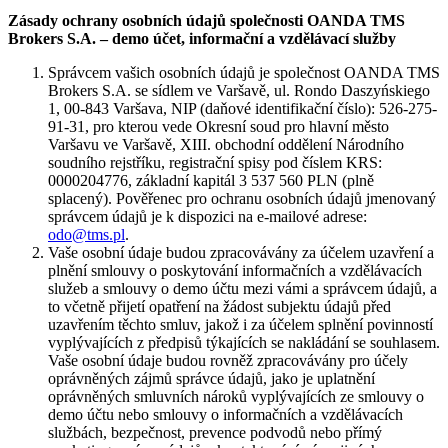
Zásady ochrany osobních údajů společnosti OANDA TMS
Brokers S.A. – demo účet, informační a vzdělávací služby
Správcem vašich osobních údajů je společnost OANDA TMS
Brokers S.A. se sídlem ve Varšavě, ul. Rondo Daszyńskiego
1, 00-843 Varšava, NIP (daňové identifikační číslo): 526-275-
91-31, pro kterou vede Okresní soud pro hlavní město
Varšavu ve Varšavě, XIII. obchodní oddělení Národního
soudního rejstříku, registrační spisy pod číslem KRS:
0000204776, základní kapitál 3 537 560 PLN (plně
splacený). Pověřenec pro ochranu osobních údajů jmenovaný
správcem údajů je k dispozici na e-mailové adrese:
odo@tms.pl
.
Vaše osobní údaje budou zpracovávány za účelem uzavření a
plnění smlouvy o poskytování informačních a vzdělávacích
služeb a smlouvy o demo účtu mezi vámi a správcem údajů, a
to včetně přijetí opatření na žádost subjektu údajů před
uzavřením těchto smluv, jakož i za účelem splnění povinností
vyplývajících z předpisů týkajících se nakládání se souhlasem.
Vaše osobní údaje budou rovněž zpracovávány pro účely
oprávněných zájmů správce údajů, jako je uplatnění
oprávněných smluvních nároků vyplývajících ze smlouvy o
demo účtu nebo smlouvy o informačních a vzdělávacích
službách, bezpečnost, prevence podvodů nebo přímý