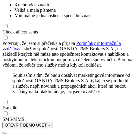
8 nebo více znaků
Velká a malá písmena
Minimálně jedna číslice a speciální znak
Check all consents
Potvrzuji, že jsem si přečetl/a a přijal/a
Podmínky informační a
vzdělávací
služby společnosti OANDA TMS Brokers S.A., na
základě kterých mě může tato společnost kontaktovat s nabídkou a
poskytnout mi telefonickou podporu za účelem správy účtu. Beru na
vědomí, že odběr této služby mohu kdykoli odhlásit.
Souhlasím s tím, že budu dostávat marketingové informace od
společnosti OANDA TMS Brokers S.A. týkající se produktů
a služeb, např. novinek a propagačních akcí, které mi budou
zasílány na kontaktní údaje, jež jsem uvedl/a v:
E-mailu
SMS/MMS
OTEVŘÍT DEMO ÚČET »