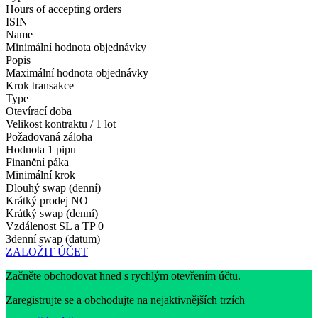
Hours of accepting orders
ISIN
Name
Minimální hodnota objednávky
Popis
Maximální hodnota objednávky
Krok transakce
Type
Otevírací doba
Velikost kontraktu / 1 lot
Požadovaná záloha
Hodnota 1 pipu
Finanční páka
Minimální krok
Dlouhý swap (denní)
Krátký prodej
NO
Krátký swap (denní)
Vzdálenost SL a TP
0
3denní swap (datum)
ZALOŽIT ÚČET
Začněte obchodovat hned s rychlým otevřením účtu.
Zaregistrujte se a obchodujte na nejaktivnějších trzích