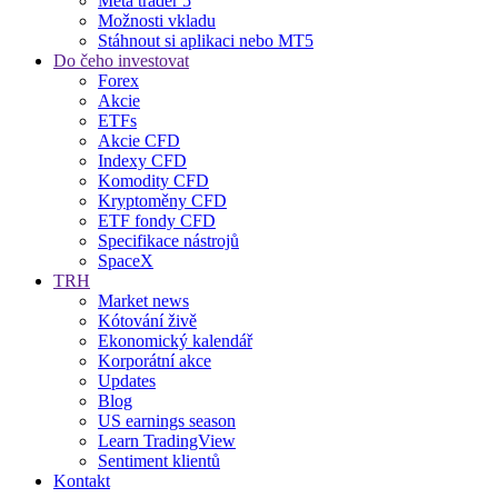
Meta trader 5
Možnosti vkladu
Stáhnout si aplikaci nebo MT5
Do čeho investovat
Forex
Akcie
ETFs
Akcie CFD
Indexy CFD
Komodity CFD
Kryptoměny CFD
ETF fondy CFD
Specifikace nástrojů
SpaceX
TRH
Market news
Kótování živě
Ekonomický kalendář
Korporátní akce
Updates
Blog
US earnings season
Learn TradingView
Sentiment klientů
Kontakt