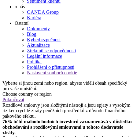
Sentiment klientů
o nás
OANDA Group
Kariéra
Ostatní
Dokumenty
Blog
Kyberbezpečnost
Aktualizace
Zřeknutí se odpovědnosti
Legální informace
Politika
Prohlášení o přístupnosti
Nastavení souborů cookie
Vyberte si jinou zemi nebo region, abyste viděli obsah specifický
pro vaše umístění.
Choose country or region
Pokračovat
Rozdílové smlouvy jsou složitými nástroji a jsou spjaty s vysokým
rizikem rychlé ztráty peněžních prostředků z důvodu finančního
pákového efektu.
76% účtů maloobchodních investorů zaznamenává v důsledku
obchodování s rozdílovými smlouvami u tohoto dodavatele
ztráty.