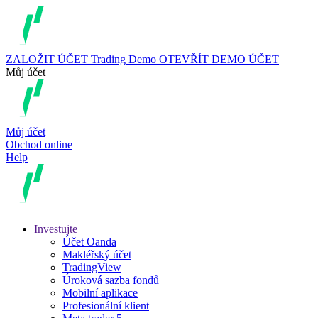
ZALOŽIT ÚČET
Trading
Demo
OTEVŘÍT DEMO ÚČET
Můj účet
Můj účet
Obchod online
Help
Investujte
Účet Oanda
Makléřský účet
TradingView
Úroková sazba fondů
Mobilní aplikace
Profesionální klient