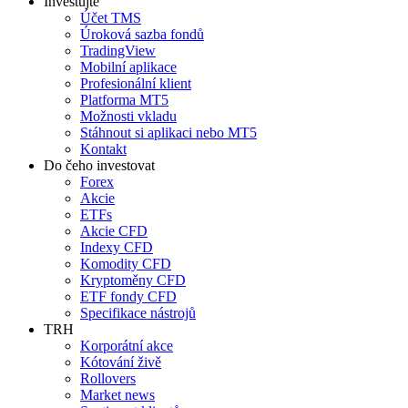
Investujte
Účet TMS
Úroková sazba fondů
TradingView
Mobilní aplikace
Profesionální klient
Platforma MT5
Možnosti vkladu
Stáhnout si aplikaci nebo MT5
Kontakt
Do čeho investovat
Forex
Akcie
ETFs
Akcie CFD
Indexy CFD
Komodity CFD
Kryptoměny CFD
ETF fondy CFD
Specifikace nástrojů
TRH
Korporátní akce
Kótování živě
Rollovers
Market news