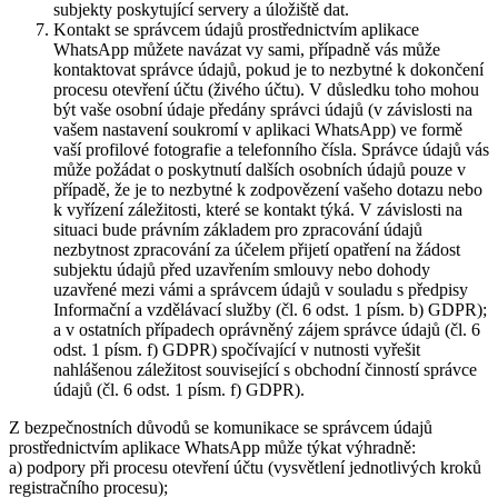
subjekty poskytující servery a úložiště dat.
Kontakt se správcem údajů prostřednictvím aplikace
WhatsApp můžete navázat vy sami, případně vás může
kontaktovat správce údajů, pokud je to nezbytné k dokončení
procesu otevření účtu (živého účtu). V důsledku toho mohou
být vaše osobní údaje předány správci údajů (v závislosti na
vašem nastavení soukromí v aplikaci WhatsApp) ve formě
vaší profilové fotografie a telefonního čísla. Správce údajů vás
může požádat o poskytnutí dalších osobních údajů pouze v
případě, že je to nezbytné k zodpovězení vašeho dotazu nebo
k vyřízení záležitosti, které se kontakt týká. V závislosti na
situaci bude právním základem pro zpracování údajů
nezbytnost zpracování za účelem přijetí opatření na žádost
subjektu údajů před uzavřením smlouvy nebo dohody
uzavřené mezi vámi a správcem údajů v souladu s předpisy
Informační a vzdělávací služby (čl. 6 odst. 1 písm. b) GDPR);
a v ostatních případech oprávněný zájem správce údajů (čl. 6
odst. 1 písm. f) GDPR) spočívající v nutnosti vyřešit
nahlášenou záležitost související s obchodní činností správce
údajů (čl. 6 odst. 1 písm. f) GDPR).
Z bezpečnostních důvodů se komunikace se správcem údajů
prostřednictvím aplikace WhatsApp může týkat výhradně:
a) podpory při procesu otevření účtu (vysvětlení jednotlivých kroků
registračního procesu);