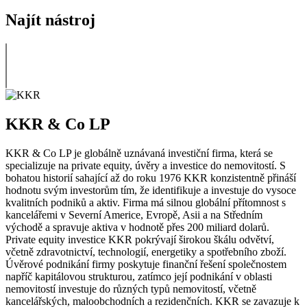
Najít nástroj
KKR & Co LP
KKR & Co LP je globálně uznávaná investiční firma, která se
specializuje na private equity, úvěry a investice do nemovitostí. S
bohatou historií sahající až do roku 1976 KKR konzistentně přináší
hodnotu svým investorům tím, že identifikuje a investuje do vysoce
kvalitních podniků a aktiv. Firma má silnou globální přítomnost s
kancelářemi v Severní Americe, Evropě, Asii a na Středním
východě a spravuje aktiva v hodnotě přes 200 miliard dolarů.
Private equity investice KKR pokrývají širokou škálu odvětví,
včetně zdravotnictví, technologií, energetiky a spotřebního zboží.
Úvěrové podnikání firmy poskytuje finanční řešení společnostem
napříč kapitálovou strukturou, zatímco její podnikání v oblasti
nemovitostí investuje do různých typů nemovitostí, včetně
kancelářských, maloobchodních a rezidenčních. KKR se zavazuje k