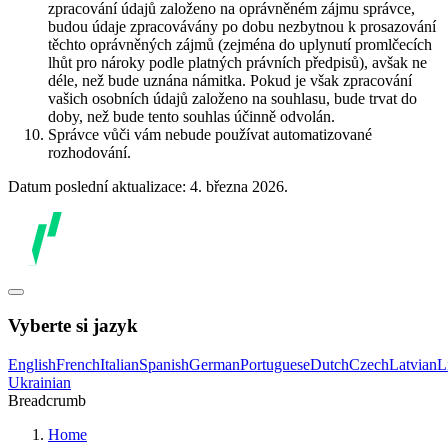
zpracování údajů založeno na oprávněném zájmu správce,
budou údaje zpracovávány po dobu nezbytnou k prosazování
těchto oprávněných zájmů (zejména do uplynutí promlčecích
lhůt pro nároky podle platných právních předpisů), avšak ne
déle, než bude uznána námitka. Pokud je však zpracování
vašich osobních údajů založeno na souhlasu, bude trvat do
doby, než bude tento souhlas účinně odvolán.
Správce vůči vám nebude používat automatizované
rozhodování.
Datum poslední aktualizace: 4. března 2026.
Vyberte si jazyk
English
French
Italian
Spanish
German
Portuguese
Dutch
Czech
Latvian
L
Ukrainian
Breadcrumb
Home