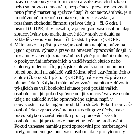
uzavřené smlouvy o informačních a vzdělávacích službách
nebo smlouvy o demo účtu, bezpečnost, prevence podvodů
nebo přímý marketing správce údajů či kontaktování vás, je-li
to odůvodněno zejména dotazem, který jste zaslali, a
rozsahem obchodní činnosti správce údajů – čl. 6 odst. 1
písm. f) GDPR; d. v rozsahu, v jakém jsou vaše osobní údaje
zpracovávány pro marketingové účely správce údajů na
základě vašeho souhlasu – čl. 6 odst. 1 písm. a) GDPR.
Máte právo na přístup ke svým osobním údajům, právo na
jejich opravu, výmaz a právo na omezení zpracování údajů. V
rozsahu, v jakém je zpracování nezbytné pro plnění smlouvy
o poskytování informačních a vzdělávacích služeb nebo
smlouvy o demo účtu, jejíž jste smluvní stranou, nebo pro
přijetí opatření na základě vaší žádosti před uzavřením těchto
smluv (čl. 6 odst. 1 písm. b) GDPR), máte rovněž právo na
přenos údajů. Kdykoli máte právo vznést námitku z důvodů
týkajících se vaší konkrétní situace proti použití vašich
osobních údajů, pokud správce údajů zpracovává vaše osobní
údaje na základě svého oprávněného zájmu, např. v
souvislosti s marketingem produktů a služeb. Pokud jsou vaše
osobní údaje zpracovávány pro marketingové účely, máte
právo kdykoli vznést námitku proti zpracování vašich
osobních údajů pro takový marketing, včetně profilování.
Pokud vznesete námitku proti zpracování pro marketingové
účely, nebudeme již moci vaše osobní údaje pro tyto účely