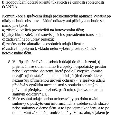
b) zodpovídání dotazů klientů týkajících se činnosti společnosti
OANDA.
Komunikace s správcem údajů prostřednictvím aplikace WhatsApp
nikdy nebude obsahovat žádné odkazy ani přílohy a nebude se
mimo jiné týkat:
a) zůstatku vašich prostředků na hotovostním účtu;
b) jakýchkoli záležitostí souvisejících s prováděním transakcí;
c) zadávání nebo úprav příkazů;
d) změny nebo aktualizace osobních údajů klienta;
e) zadávání pokynů k vkladu nebo výběru prostředků na/z
hotovostního účtu.
V případě předávání osobních údajů do třetích zemí, tj.
příjemcům se sídlem mimo Evropský hospodářský prostor
nebo Švýcarsko, do zemí, které podle Evropské komise
nezajišťují dostatečnou ochranu údajů (třetí země, které
nezajišťují přiměřenou úroveň ochrany), je správce údajů
předává s využitím mechanismů v souladu s platnými
právními předpisy, mezi něž patří mimo jiné „standardní
smluvní doložky“ EU.
Vaše osobní údaje budou uchovávány po dobu trvání
smlouvy o poskytování informačních a vzdělávacích služeb
nebo smlouvy o demo účtu, a to i po jejím ukončení, a to po
dobu trvání zákonné promlčecí lhůty. V rozsahu, v jakém je