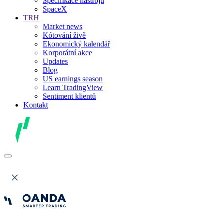
Specifikace nástrojů
SpaceX
TRH
Market news
Kótování živě
Ekonomický kalendář
Korporátní akce
Updates
Blog
US earnings season
Learn TradingView
Sentiment klientů
Kontakt