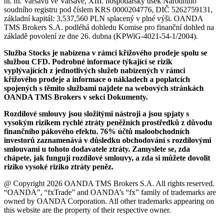
hl. m. Varšavu ve Varšavě, XIII. hospodářský úsek Národního
soudního registru pod číslem KRS 0000204776, DIČ 5262759131,
základní kapitál: 3,537,560 PLN splacený v plné výši. OANDA
TMS Brokers S.A. podléhá dohledu Komise pro finanční dohled na
základě povolení ze dne 26. dubna (KPWiG-4021-54-1/2004).
Služba Stocks je nabízena v rámci křížového prodeje spolu se
službou CFD. Podrobné informace týkající se rizik
vyplývajících z jednotlivých služeb nabízených v rámci
křížového prodeje a informace o nákladech a poplatcích
spojených s těmito službami najdete na webových stránkách
OANDA TMS Brokers v sekci Dokumenty.
Rozdílové smlouvy jsou složitými nástroji a jsou spjaty s
vysokým rizikem rychlé ztráty peněžních prostředků z důvodu
finančního pákového efektu. 76% účtů maloobchodních
investorů zaznamenává v důsledku obchodování s rozdílovými
smlouvami u tohoto dodavatele ztráty. Zamyslete se, zda
chápete, jak fungují rozdílové smlouvy, a zda si můžete dovolit
riziko vysoké riziko ztráty peněz.
@ Copyright 2026 OANDA TMS Brokers S.A. All rights reserved.
“OANDA”, “fxTrade” and OANDA’s “fx” family of trademarks are
owned by OANDA Corporation. All other trademarks appearing on
this website are the property of their respective owner.