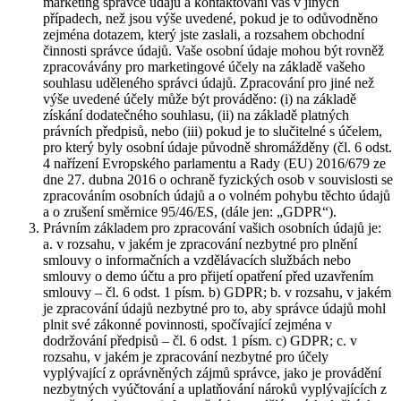
marketing správce údajů a kontaktování vás v jiných
případech, než jsou výše uvedené, pokud je to odůvodněno
zejména dotazem, který jste zaslali, a rozsahem obchodní
činnosti správce údajů. Vaše osobní údaje mohou být rovněž
zpracovávány pro marketingové účely na základě vašeho
souhlasu uděleného správci údajů. Zpracování pro jiné než
výše uvedené účely může být prováděno: (i) na základě
získání dodatečného souhlasu, (ii) na základě platných
právních předpisů, nebo (iii) pokud je to slučitelné s účelem,
pro který byly osobní údaje původně shromážděny (čl. 6 odst.
4 nařízení Evropského parlamentu a Rady (EU) 2016/679 ze
dne 27. dubna 2016 o ochraně fyzických osob v souvislosti se
zpracováním osobních údajů a o volném pohybu těchto údajů
a o zrušení směrnice 95/46/ES, (dále jen: „GDPR“).
Právním základem pro zpracování vašich osobních údajů je:
a. v rozsahu, v jakém je zpracování nezbytné pro plnění
smlouvy o informačních a vzdělávacích službách nebo
smlouvy o demo účtu a pro přijetí opatření před uzavřením
smlouvy – čl. 6 odst. 1 písm. b) GDPR; b. v rozsahu, v jakém
je zpracování údajů nezbytné pro to, aby správce údajů mohl
plnit své zákonné povinnosti, spočívající zejména v
dodržování předpisů – čl. 6 odst. 1 písm. c) GDPR; c. v
rozsahu, v jakém je zpracování nezbytné pro účely
vyplývající z oprávněných zájmů správce, jako je provádění
nezbytných vyúčtování a uplatňování nároků vyplývajících z