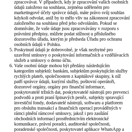
zpracovávat. V případech, kdy je zpracování vašich osobních
údajů založeno na souhlasu, zejména uděleném pro
marketingové účely správce údajů, máte právo svůj souhlas
kdykoli odvolat, aniž by to mělo vliv na zákonnost zpracování
založeného na souhlasu před jeho odvoláním. Pokud se
domníváte, že vaše údaje jsou zpracovávány v rozporu s
právními předpisy, můžete podat stížnost u příslušného
dozorového úřadu, kterým je předseda Úřadu pro ochranu
osobních údajů v Polsku.
Poskytnutí údajů je dobrovolné, je však nezbytné pro
uzavření smlouvy o poskytování informačních a vzdělávacích
služeb a smlouvy o demo účtu.
Vaše osobní údaje mohou být předány následujícím
kategoriím subjektů: bankám, subjektům poskytujícím služby
rychlých plateb, společnostem z kapitálové skupiny, k níž
patří správce údajů, kurýrní služby, poštovní operátoři,
dozorové orgány, orgány pro finanční informace,
poskytovatelé tržních dat, poskytovatelé nástrojů pro prevenci
podvodů a proti praní špinavých peněz, subjekty spravující
investiční fondy, dodavatelé nástrojů, softwaru a platforem
pro obsluhu transakcí a finančních operací prováděných v
rámci plnění rámcové smlouvy, jakož i pro zasílání
obchodních informací prostřednictvím elektronické
komunikace, právní poradci, auditorské společnosti,
poradenské společnosti, poskytovatel aplikace WhatsApp a