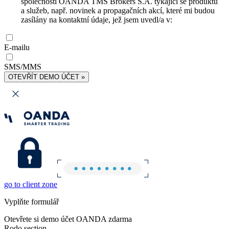
společnosti OANDA TMS Brokers S.A. týkající se produktů
a služeb, např. novinek a propagačních akcí, které mi budou
zasílány na kontaktní údaje, jež jsem uvedl/a v:
E-mailu
SMS/MMS
OTEVŘÍT DEMO ÚČET »
go to client zone
Vyplňte formulář
Otevřete si demo účet OANDA zdarma
Rodo section