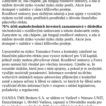
Zamyslete se, zda chápete, jak fungují rozdílové smlouvy, a zda si
můžete dovolit riziko vysoké riziko ztráty peněz. Akcie jsou
dostupné v nabídce v rámci křížového prodeje.
Rozdílové smlouvy jsou složitými nástroji a jsou spjaty s vysokým
rizikem rychlé ztráty peněžních prostředků z důvodu finančního
pákového efektu.
76% účtů maloobchodních investorů zaznamenává v důsledku
obchodování s rozdílovými smlouvami u tohoto dodavatele ztráty.
Zamyslete se, zda chápete, jak fungují rozdílové smlouvy, a zda si
můžete dovolit riziko vysoké riziko ztráty peněz. Akcie jsou
dostupné v nabídce v rámci křížového prodeje.
Upozornění na riziko: Transakce Forex a kontrakty založené na
finančním pákovém efektu jsou vysoce rizikové pro Váš kapitál,
jelikož ztráty mohou převyšovat vklad. Rozdílové smlouvy a Forex
proto nemusí být vhodné pro všechny investory. Ujistěte se, že
rozumíte rizikům, která jsou s nimi spojeny, a pokud je to nezbytné,
využijte nezávislé poradenství. Informace uvedené na těchto
webových stránkách nejsou adresovány příjemcům z konkrétní
země a nejsou určeny k šíření ve státech, ve kterých by šíření nebo
využívání těchto informací bylo v rozporu s místní legislativou,
požadavky a regulacemi.
OANDA TMS Brokers S.A. se sídlem ve Varšavě v Warsaw UNIT,
Daszyńskiego 1, 00-843 Varšava, zapsaný u Obvodního soudu pro