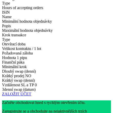
Type
Hours of accepting orders
ISIN
Name
Minimální hodnota objednávky
Popis
Maximální hodnota objednávky
Krok transakce
Type
Otevírací doba
Velikost kontraktu / 1 lot
Požadovaná záloha
Hodnota 1 pipu
Finanční páka
Minimální krok
Dlouhý swap (denní)
Krátký prodej
NO
Krátký swap (denní)
Vzdálenost SL a TP
0
3denní swap (datum)
ZALOŽIT ÚČET
Začněte obchodovat hned s rychlým otevřením účtu.
Zaregistrujte se a obchodujte na nejaktivnějších trzích