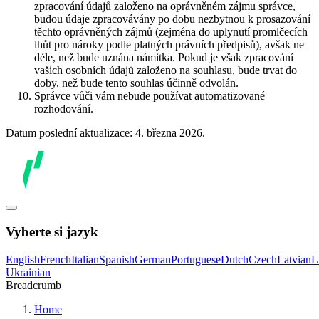
zpracování údajů založeno na oprávněném zájmu správce,
budou údaje zpracovávány po dobu nezbytnou k prosazování
těchto oprávněných zájmů (zejména do uplynutí promlčecích
lhůt pro nároky podle platných právních předpisů), avšak ne
déle, než bude uznána námitka. Pokud je však zpracování
vašich osobních údajů založeno na souhlasu, bude trvat do
doby, než bude tento souhlas účinně odvolán.
Správce vůči vám nebude používat automatizované
rozhodování.
Datum poslední aktualizace: 4. března 2026.
Vyberte si jazyk
English
French
Italian
Spanish
German
Portuguese
Dutch
Czech
Latvian
L
Ukrainian
Breadcrumb
Home