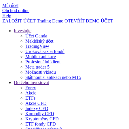
Můj účet
Obchod online
Help
ZALOŽIT ÚČET
Trading
Demo
OTEVŘÍT DEMO ÚČET
Investujte
Účet Oanda
Makléřský účet
TradingView
Úroková sazba fondů
Mobilní aplikace
Profesionální klient
Meta trader 5
Možnosti vkladu
Stáhnout si aplikaci nebo MT5
Do čeho investovat
Forex
Akcie
ETFs
Akcie CFD
Indexy CFD
Komodity CFD
Kryptoměny CFD
ETF fondy CFD