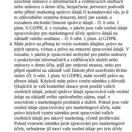
uzavřené smlouvy o informačních a vzdělávacích službách
nebo smlouvy o demo účtu, bezpečnost, prevence podvodů
nebo přímý marketing správce údajů či kontaktování vás, je-li
to odůvodněno zejména dotazem, který jste zaslali, a
rozsahem obchodní činnosti správce údajů – čl. 6 odst. 1
písm. f) GDPR; d. v rozsahu, v jakém jsou vaše osobní údaje
zpracovávány pro marketingové účely správce údajů na
základě vašeho souhlasu – čl. 6 odst. 1 písm. a) GDPR.
Máte právo na přístup ke svým osobním údajům, právo na
jejich opravu, výmaz a právo na omezení zpracování údajů. V
rozsahu, v jakém je zpracování nezbytné pro plnění smlouvy
o poskytování informačních a vzdělávacích služeb nebo
smlouvy o demo účtu, jejíž jste smluvní stranou, nebo pro
přijetí opatření na základě vaší žádosti před uzavřením těchto
smluv (čl. 6 odst. 1 písm. b) GDPR), máte rovněž právo na
přenos údajů. Kdykoli máte právo vznést námitku z důvodů
týkajících se vaší konkrétní situace proti použití vašich
osobních údajů, pokud správce údajů zpracovává vaše osobní
údaje na základě svého oprávněného zájmu, např. v
souvislosti s marketingem produktů a služeb. Pokud jsou vaše
osobní údaje zpracovávány pro marketingové účely, máte
právo kdykoli vznést námitku proti zpracování vašich
osobních údajů pro takový marketing, včetně profilování.
Pokud vznesete námitku proti zpracování pro marketingové
účely, nebudeme již moci vaše osobní údaje pro tyto účely