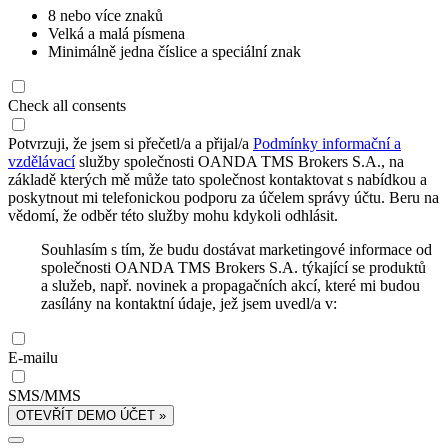
8 nebo více znaků
Velká a malá písmena
Minimálně jedna číslice a speciální znak
Check all consents
Potvrzuji, že jsem si přečetl/a a přijal/a
Podmínky informační a
vzdělávací
služby společnosti OANDA TMS Brokers S.A., na
základě kterých mě může tato společnost kontaktovat s nabídkou a
poskytnout mi telefonickou podporu za účelem správy účtu. Beru na
vědomí, že odběr této služby mohu kdykoli odhlásit.
Souhlasím s tím, že budu dostávat marketingové informace od
společnosti OANDA TMS Brokers S.A. týkající se produktů
a služeb, např. novinek a propagačních akcí, které mi budou
zasílány na kontaktní údaje, jež jsem uvedl/a v:
E-mailu
SMS/MMS
OTEVŘÍT DEMO ÚČET »