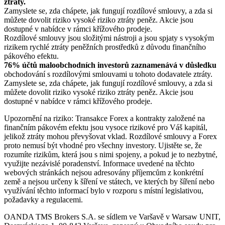
ztráty.
Zamyslete se, zda chápete, jak fungují rozdílové smlouvy, a zda si
můžete dovolit riziko vysoké riziko ztráty peněz. Akcie jsou
dostupné v nabídce v rámci křížového prodeje.
Rozdílové smlouvy jsou složitými nástroji a jsou spjaty s vysokým
rizikem rychlé ztráty peněžních prostředků z důvodu finančního
pákového efektu.
76% účtů maloobchodních investorů zaznamenává v důsledku
obchodování s rozdílovými smlouvami u tohoto dodavatele ztráty.
Zamyslete se, zda chápete, jak fungují rozdílové smlouvy, a zda si
můžete dovolit riziko vysoké riziko ztráty peněz. Akcie jsou
dostupné v nabídce v rámci křížového prodeje.
Upozornění na riziko: Transakce Forex a kontrakty založené na
finančním pákovém efektu jsou vysoce rizikové pro Váš kapitál,
jelikož ztráty mohou převyšovat vklad. Rozdílové smlouvy a Forex
proto nemusí být vhodné pro všechny investory. Ujistěte se, že
rozumíte rizikům, která jsou s nimi spojeny, a pokud je to nezbytné,
využijte nezávislé poradenství. Informace uvedené na těchto
webových stránkách nejsou adresovány příjemcům z konkrétní
země a nejsou určeny k šíření ve státech, ve kterých by šíření nebo
využívání těchto informací bylo v rozporu s místní legislativou,
požadavky a regulacemi.
OANDA TMS Brokers S.A. se sídlem ve Varšavě v Warsaw UNIT,