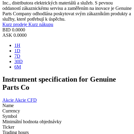
Inc., distributora elektrických materiálů a služeb. S pevnou
oddaností zákaznickému servisu a zaměřením na inovace je Genuine
Parts Company odhodlána poskytovat svým zákazníkům produkty a
služby, které potřebují k úspěchu.
Kurz prodeje
Kurz nákupu
BID
0.0000
ASK
0.0000
1H
1D
7D
30D
6M
Instrument specification for Genuine
Parts Co
Akcie
Akcie CFD
Name
Currency
Symbol
Minimální hodnota objednávky
Ticker
Trading hours