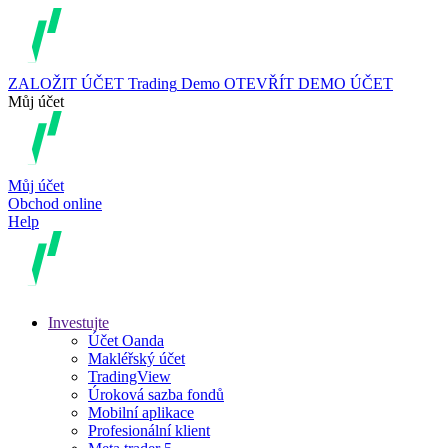
ZALOŽIT ÚČET
Trading
Demo
OTEVŘÍT DEMO ÚČET
Můj účet
Můj účet
Obchod online
Help
Investujte
Účet Oanda
Makléřský účet
TradingView
Úroková sazba fondů
Mobilní aplikace
Profesionální klient