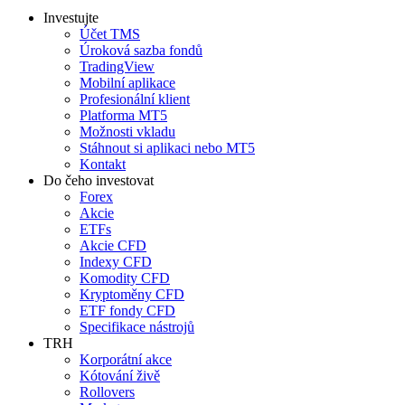
Investujte
Účet TMS
Úroková sazba fondů
TradingView
Mobilní aplikace
Profesionální klient
Platforma MT5
Možnosti vkladu
Stáhnout si aplikaci nebo MT5
Kontakt
Do čeho investovat
Forex
Akcie
ETFs
Akcie CFD
Indexy CFD
Komodity CFD
Kryptoměny CFD
ETF fondy CFD
Specifikace nástrojů
TRH
Korporátní akce
Kótování živě
Rollovers