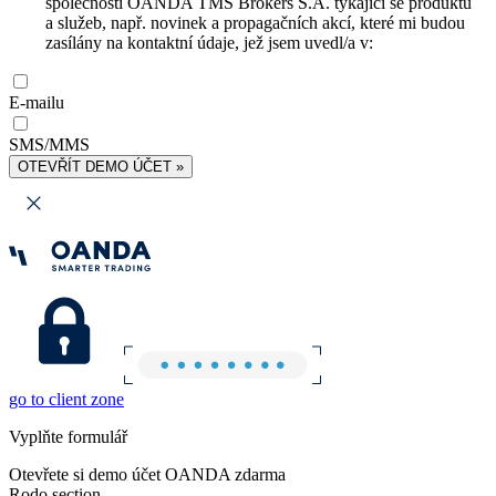
společnosti OANDA TMS Brokers S.A. týkající se produktů
a služeb, např. novinek a propagačních akcí, které mi budou
zasílány na kontaktní údaje, jež jsem uvedl/a v:
E-mailu
SMS/MMS
OTEVŘÍT DEMO ÚČET »
go to client zone
Vyplňte formulář
Otevřete si demo účet OANDA zdarma
Rodo section