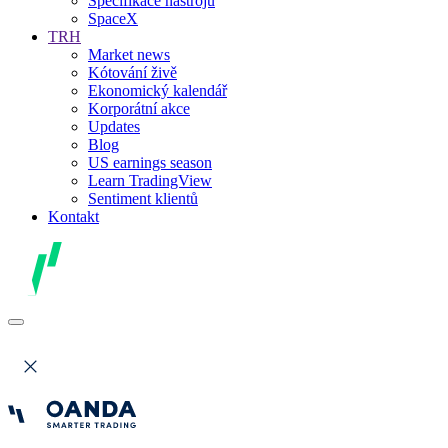
Specifikace nástrojů
SpaceX
TRH
Market news
Kótování živě
Ekonomický kalendář
Korporátní akce
Updates
Blog
US earnings season
Learn TradingView
Sentiment klientů
Kontakt