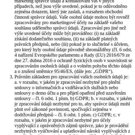
marketing správce údajů a kontaktování vás v jiných
případech, než jsou výše uvedené, pokud je to odůvodněno
zejména dotazem, který jste zaslali, a rozsahem obchodní
činnosti správce údajů. Vaše osobní údaje mohou být rovněž
zpracovávány pro marketingové účely na základě vašeho
souhlasu uděleného správci údajů. Zpracování pro jiné než
výše uvedené účely může být prováděno: (i) na základě
získání dodatečného souhlasu, (ii) na základě platných
právních předpisů, nebo (iii) pokud je to slučitelné s účelem,
pro který byly osobní údaje původně shromážděny (čl. 6 odst.
4 nařízení Evropského parlamentu a Rady (EU) 2016/679 ze
dne 27. dubna 2016 o ochraně fyzických osob v souvislosti se
zpracováním osobních údajů a o volném pohybu těchto údajů
a o zrušení směrnice 95/46/ES, (dále jen: „GDPR“).
Právním základem pro zpracování vašich osobních údajů je:
a. v rozsahu, v jakém je zpracování nezbytné pro plnění
smlouvy o informačních a vzdělávacích službách nebo
smlouvy o demo účtu a pro přijetí opatření před uzavřením
smlouvy – čl. 6 odst. 1 písm. b) GDPR; b. v rozsahu, v jakém
je zpracování údajů nezbytné pro to, aby správce údajů mohl
plnit své zákonné povinnosti, spočívající zejména v
dodržování předpisů – čl. 6 odst. 1 písm. c) GDPR; c. v
rozsahu, v jakém je zpracování nezbytné pro účely
vyplývající z oprávněných zájmů správce, jako je provádění
nezbytných vyúčtování a uplatňování nároků vyplývajících z