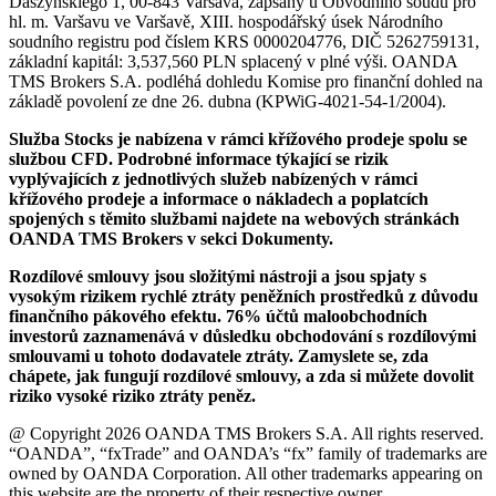
Daszyńskiego 1, 00-843 Varšava, zapsaný u Obvodního soudu pro
hl. m. Varšavu ve Varšavě, XIII. hospodářský úsek Národního
soudního registru pod číslem KRS 0000204776, DIČ 5262759131,
základní kapitál: 3,537,560 PLN splacený v plné výši. OANDA
TMS Brokers S.A. podléhá dohledu Komise pro finanční dohled na
základě povolení ze dne 26. dubna (KPWiG-4021-54-1/2004).
Služba Stocks je nabízena v rámci křížového prodeje spolu se
službou CFD. Podrobné informace týkající se rizik
vyplývajících z jednotlivých služeb nabízených v rámci
křížového prodeje a informace o nákladech a poplatcích
spojených s těmito službami najdete na webových stránkách
OANDA TMS Brokers v sekci Dokumenty.
Rozdílové smlouvy jsou složitými nástroji a jsou spjaty s
vysokým rizikem rychlé ztráty peněžních prostředků z důvodu
finančního pákového efektu. 76% účtů maloobchodních
investorů zaznamenává v důsledku obchodování s rozdílovými
smlouvami u tohoto dodavatele ztráty. Zamyslete se, zda
chápete, jak fungují rozdílové smlouvy, a zda si můžete dovolit
riziko vysoké riziko ztráty peněz.
@ Copyright 2026 OANDA TMS Brokers S.A. All rights reserved.
“OANDA”, “fxTrade” and OANDA’s “fx” family of trademarks are
owned by OANDA Corporation. All other trademarks appearing on
this website are the property of their respective owner.