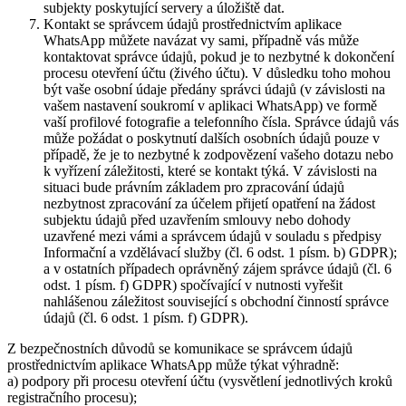
subjekty poskytující servery a úložiště dat.
Kontakt se správcem údajů prostřednictvím aplikace
WhatsApp můžete navázat vy sami, případně vás může
kontaktovat správce údajů, pokud je to nezbytné k dokončení
procesu otevření účtu (živého účtu). V důsledku toho mohou
být vaše osobní údaje předány správci údajů (v závislosti na
vašem nastavení soukromí v aplikaci WhatsApp) ve formě
vaší profilové fotografie a telefonního čísla. Správce údajů vás
může požádat o poskytnutí dalších osobních údajů pouze v
případě, že je to nezbytné k zodpovězení vašeho dotazu nebo
k vyřízení záležitosti, které se kontakt týká. V závislosti na
situaci bude právním základem pro zpracování údajů
nezbytnost zpracování za účelem přijetí opatření na žádost
subjektu údajů před uzavřením smlouvy nebo dohody
uzavřené mezi vámi a správcem údajů v souladu s předpisy
Informační a vzdělávací služby (čl. 6 odst. 1 písm. b) GDPR);
a v ostatních případech oprávněný zájem správce údajů (čl. 6
odst. 1 písm. f) GDPR) spočívající v nutnosti vyřešit
nahlášenou záležitost související s obchodní činností správce
údajů (čl. 6 odst. 1 písm. f) GDPR).
Z bezpečnostních důvodů se komunikace se správcem údajů
prostřednictvím aplikace WhatsApp může týkat výhradně:
a) podpory při procesu otevření účtu (vysvětlení jednotlivých kroků
registračního procesu);