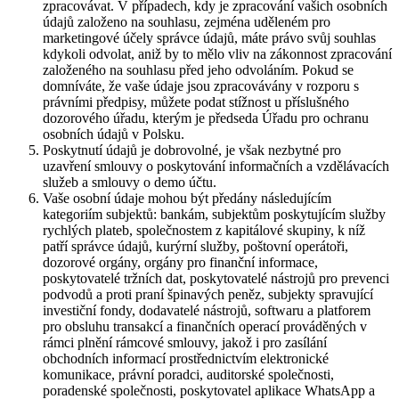
zpracovávat. V případech, kdy je zpracování vašich osobních
údajů založeno na souhlasu, zejména uděleném pro
marketingové účely správce údajů, máte právo svůj souhlas
kdykoli odvolat, aniž by to mělo vliv na zákonnost zpracování
založeného na souhlasu před jeho odvoláním. Pokud se
domníváte, že vaše údaje jsou zpracovávány v rozporu s
právními předpisy, můžete podat stížnost u příslušného
dozorového úřadu, kterým je předseda Úřadu pro ochranu
osobních údajů v Polsku.
Poskytnutí údajů je dobrovolné, je však nezbytné pro
uzavření smlouvy o poskytování informačních a vzdělávacích
služeb a smlouvy o demo účtu.
Vaše osobní údaje mohou být předány následujícím
kategoriím subjektů: bankám, subjektům poskytujícím služby
rychlých plateb, společnostem z kapitálové skupiny, k níž
patří správce údajů, kurýrní služby, poštovní operátoři,
dozorové orgány, orgány pro finanční informace,
poskytovatelé tržních dat, poskytovatelé nástrojů pro prevenci
podvodů a proti praní špinavých peněz, subjekty spravující
investiční fondy, dodavatelé nástrojů, softwaru a platforem
pro obsluhu transakcí a finančních operací prováděných v
rámci plnění rámcové smlouvy, jakož i pro zasílání
obchodních informací prostřednictvím elektronické
komunikace, právní poradci, auditorské společnosti,
poradenské společnosti, poskytovatel aplikace WhatsApp a