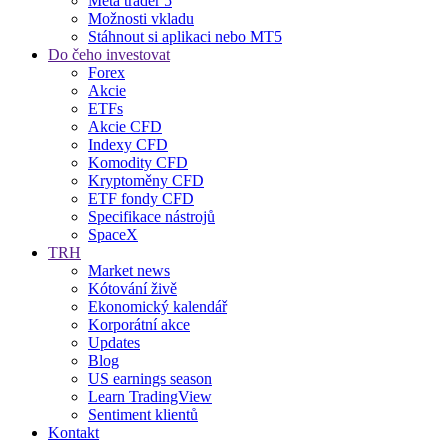
Meta trader 5
Možnosti vkladu
Stáhnout si aplikaci nebo MT5
Do čeho investovat
Forex
Akcie
ETFs
Akcie CFD
Indexy CFD
Komodity CFD
Kryptoměny CFD
ETF fondy CFD
Specifikace nástrojů
SpaceX
TRH
Market news
Kótování živě
Ekonomický kalendář
Korporátní akce
Updates
Blog
US earnings season
Learn TradingView
Sentiment klientů
Kontakt