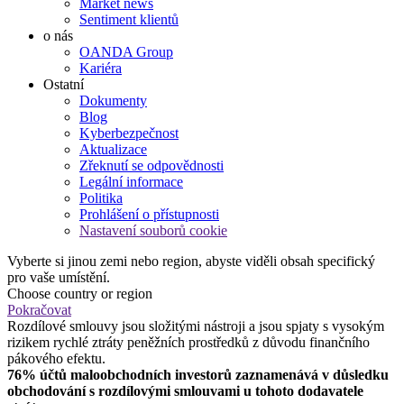
Market news
Sentiment klientů
o nás
OANDA Group
Kariéra
Ostatní
Dokumenty
Blog
Kyberbezpečnost
Aktualizace
Zřeknutí se odpovědnosti
Legální informace
Politika
Prohlášení o přístupnosti
Nastavení souborů cookie
Vyberte si jinou zemi nebo region, abyste viděli obsah specifický
pro vaše umístění.
Choose country or region
Pokračovat
Rozdílové smlouvy jsou složitými nástroji a jsou spjaty s vysokým
rizikem rychlé ztráty peněžních prostředků z důvodu finančního
pákového efektu.
76% účtů maloobchodních investorů zaznamenává v důsledku
obchodování s rozdílovými smlouvami u tohoto dodavatele