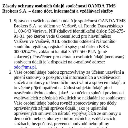
Zásady ochrany osobních údajů společnosti OANDA TMS
Brokers S.A. – demo účet, informační a vzdělávací služby
Správcem vašich osobních údajů je společnost OANDA TMS
Brokers S.A. se sídlem ve Varšavě, ul. Rondo Daszyńskiego
1, 00-843 Varšava, NIP (daňové identifikační číslo): 526-275-
91-31, pro kterou vede Okresní soud pro hlavní město
Varšavu ve Varšavě, XIII. obchodní oddělení Národního
soudního rejstříku, registrační spisy pod číslem KRS:
0000204776, základní kapitál 3 537 560 PLN (plně
splacený). Pověřenec pro ochranu osobních údajů jmenovaný
správcem údajů je k dispozici na e-mailové adrese:
odo@tms.pl
.
Vaše osobní údaje budou zpracovávány za účelem uzavření a
plnění smlouvy o poskytování informačních a vzdělávacích
služeb a smlouvy o demo účtu mezi vámi a správcem údajů, a
to včetně přijetí opatření na žádost subjektu údajů před
uzavřením těchto smluv, jakož i za účelem splnění povinností
vyplývajících z předpisů týkajících se nakládání se souhlasem.
Vaše osobní údaje budou rovněž zpracovávány pro účely
oprávněných zájmů správce údajů, jako je uplatnění
oprávněných smluvních nároků vyplývajících ze smlouvy o
demo účtu nebo smlouvy o informačních a vzdělávacích
službách, bezpečnost, prevence podvodů nebo přímý