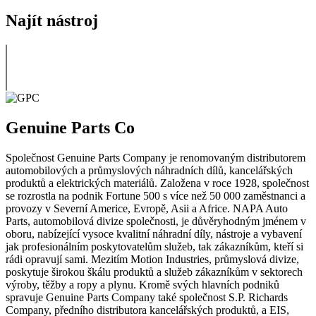
Najít nástroj
Genuine Parts Co
Společnost Genuine Parts Company je renomovaným distributorem
automobilových a průmyslových náhradních dílů, kancelářských
produktů a elektrických materiálů. Založena v roce 1928, společnost
se rozrostla na podnik Fortune 500 s více než 50 000 zaměstnanci a
provozy v Severní Americe, Evropě, Asii a Africe. NAPA Auto
Parts, automobilová divize společnosti, je důvěryhodným jménem v
oboru, nabízející vysoce kvalitní náhradní díly, nástroje a vybavení
jak profesionálním poskytovatelům služeb, tak zákazníkům, kteří si
rádi opravují sami. Mezitím Motion Industries, průmyslová divize,
poskytuje širokou škálu produktů a služeb zákazníkům v sektorech
výroby, těžby a ropy a plynu. Kromě svých hlavních podniků
spravuje Genuine Parts Company také společnost S.P. Richards
Company, předního distributora kancelářských produktů, a EIS,