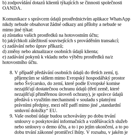
b) zodpovídání dotazů klientů týkajících se činnosti společnosti
OANDA.
Komunikace s správcem údajů prostřednictvím aplikace WhatsApp
nikdy nebude obsahovat žádné odkazy ani přílohy a nebude se
mimo jiné týkat:
a) zůstatku vašich prostředků na hotovostním účtu;
b) jakýchkoli záležitostí souvisejících s prováděním transakcí;
c) zadávání nebo úprav příkazů;
d) změny nebo aktualizace osobních údajů klienta;
e) zadávání pokynů k vkladu nebo výběru prostředků na/z
hotovostního účtu.
V případě předávání osobních údajů do třetích zemí, tj.
příjemcům se sídlem mimo Evropský hospodářský prostor
nebo Švýcarsko, do zemí, které podle Evropské komise
nezajišťují dostatečnou ochranu údajů (třetí země, které
nezajišťují přiměřenou úroveň ochrany), je správce údajů
předává s využitím mechanismů v souladu s platnými
právními předpisy, mezi něž patří mimo jiné „standardní
smluvní doložky“ EU.
Vaše osobní údaje budou uchovávány po dobu trvání
smlouvy o poskytování informačních a vzdělávacích služeb
nebo smlouvy o demo účtu, a to i po jejím ukončení, a to po
dobu trvání zákonné promlčecí lhůty. V rozsahu, v jakém je