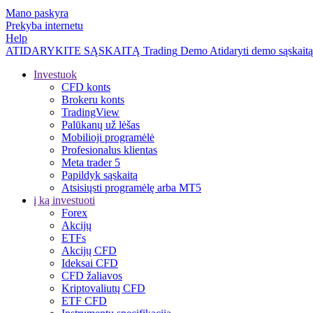
Mano paskyra
Prekyba internetu
Help
ATIDARYKITE SĄSKAITĄ
Trading
Demo
Atidaryti demo sąskaitą
Investuok
CFD konts
Brokeru konts
TradingView
Palūkanų už lėšas
Mobilioji programėlė
Profesionalus klientas
Meta trader 5
Papildyk sąskaitą
Atsisiųsti programėlę arba MT5
į ką investuoti
Forex
Akcijų
ETFs
Akcijų CFD
Ideksai CFD
CFD žaliavos
Kriptovaliutų CFD
ETF CFD