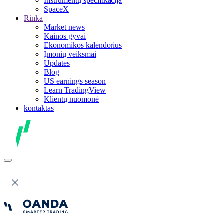
Instrumentų specifikacija
SpaceX
Rinka
Market news
Kainos gyvai
Ekonomikos kalendorius
Įmonių veiksmai
Updates
Blog
US earnings season
Learn TradingView
Klientų nuomonė
kontaktas