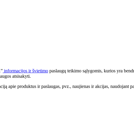
.”
informacijos ir švietimo
paslaugų teikimo sąlygomis, kurios yra bendr
augos atsisakyti.
apie produktus ir paslaugas, pvz., naujienas ir akcijas, naudojant pa