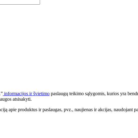
.”
informacijos ir švietimo
paslaugų teikimo sąlygomis, kurios yra bendr
augos atsisakyti.
apie produktus ir paslaugas, pvz., naujienas ir akcijas, naudojant pa