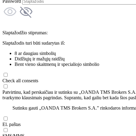
Password
Slaptažodžio stiprumas:
Slaptažodis turi būti sudarytas iš:
8 ar daugiau simbolių
Didžiųjų ir mažųjų raidžių
Bent vieno skaitmenų ir specialiojo simbolio
Check all consents
Patvirtinu, kad perskaičiau ir sutinku su „OANDA TMS Brokers S.A
tvarkymo klausimais pagrindas. Suprantu, kad galiu bet kada šios pasl
Sutinku gauti „OANDA TMS Brokers S.A.” rinkodaros informaciją 
El. paštas
SMS/MMS