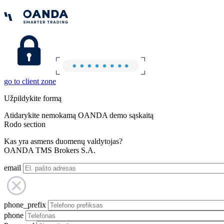
go to client zone
Užpildykite formą
Atidarykite nemokamą OANDA demo sąskaitą
Rodo section
Kas yra asmens duomenų valdytojas?
OANDA TMS Brokers S.A.
email
phone_prefix
phone