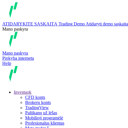
ATIDARYKITE SĄSKAITĄ
Trading
Demo
Atidaryti demo sąskaitą
Mano paskyra
Mano paskyra
Prekyba internetu
Help
Investuok
CFD konts
Brokeru konts
TradingView
Palūkanų už lėšas
Mobilioji programėlė
Profesionalus klientas