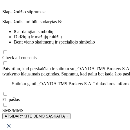
Slaptažodžio stiprumas:
Slaptažodis turi būti sudarytas iš:
8 ar daugiau simbolių
Didžiųjų ir mažųjų raidžių
Bent vieno skaitmenų ir specialiojo simbolio
Check all consents
Patvirtinu, kad perskaičiau ir sutinku su „OANDA TMS Brokers S.A
tvarkymo klausimais pagrindas. Suprantu, kad galiu bet kada šios pasl
Sutinku gauti „OANDA TMS Brokers S.A.” rinkodaros informaciją 
El. paštas
SMS/MMS
ATSIDARYKITE DEMO SĄSKAITĄ »