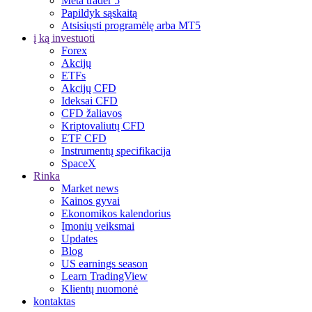
Meta trader 5
Papildyk sąskaitą
Atsisiųsti programėlę arba MT5
į ką investuoti
Forex
Akcijų
ETFs
Akcijų CFD
Ideksai CFD
CFD žaliavos
Kriptovaliutų CFD
ETF CFD
Instrumentų specifikacija
SpaceX
Rinka
Market news
Kainos gyvai
Ekonomikos kalendorius
Įmonių veiksmai
Updates
Blog
US earnings season
Learn TradingView
Klientų nuomonė
kontaktas