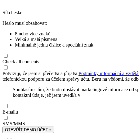
Síla hesla:
Heslo musí obsahovat:
8 nebo více znaků
Velká a malá písmena
Minimálně jedna číslice a speciální znak
Check all consents
Potvrzuji, že jsem si přečetl/a a přijal/a
Podmínky informační a vzdělá
telefonickou podporu za účelem správy účtu. Beru na vědomí, že odbě
Souhlasím s tím, že budu dostávat marketingové informace od s
kontaktní údaje, jež jsem uvedl/a v:
E-mailu
SMS/MMS
OTEVŘÍT DEMO ÚČET »