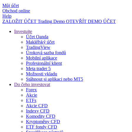
Můj účet
Obchod online
Help
ZALOŽIT ÚČET
Trading
Demo
OTEVŘÍT DEMO ÚČET
Investujte
Účet Oanda
Makléřský účet
TradingView
Úroková sazba fondů
Mobilní aplikace
Profesionální klient
Meta trader 5
Možnosti vkladu
Stáhnout si aplikaci nebo MT5
Do čeho investovat
Forex
Akcie
ETFs
Akcie CFD
Indexy CFD
Komodity CFD
Kryptoměny CFD
ETF fondy CFD