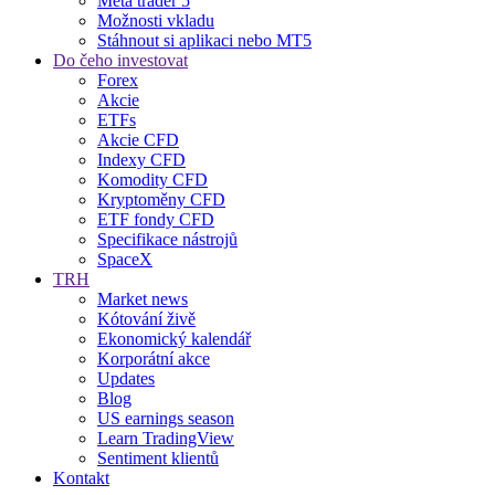
Meta trader 5
Možnosti vkladu
Stáhnout si aplikaci nebo MT5
Do čeho investovat
Forex
Akcie
ETFs
Akcie CFD
Indexy CFD
Komodity CFD
Kryptoměny CFD
ETF fondy CFD
Specifikace nástrojů
SpaceX
TRH
Market news
Kótování živě
Ekonomický kalendář
Korporátní akce
Updates
Blog
US earnings season
Learn TradingView
Sentiment klientů
Kontakt