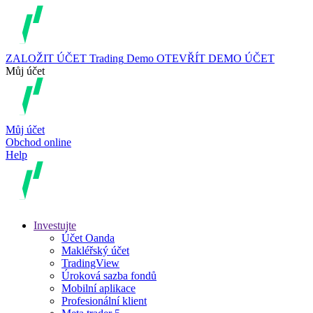
ZALOŽIT ÚČET
Trading
Demo
OTEVŘÍT DEMO ÚČET
Můj účet
Můj účet
Obchod online
Help
Investujte
Účet Oanda
Makléřský účet
TradingView
Úroková sazba fondů
Mobilní aplikace
Profesionální klient