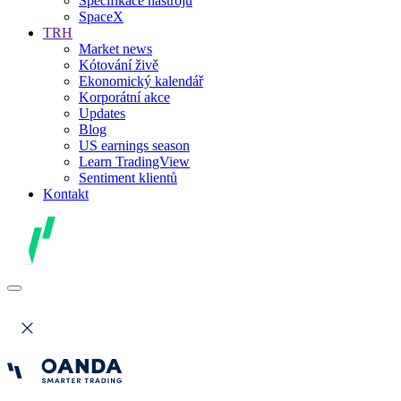
Specifikace nástrojů
SpaceX
TRH
Market news
Kótování živě
Ekonomický kalendář
Korporátní akce
Updates
Blog
US earnings season
Learn TradingView
Sentiment klientů
Kontakt