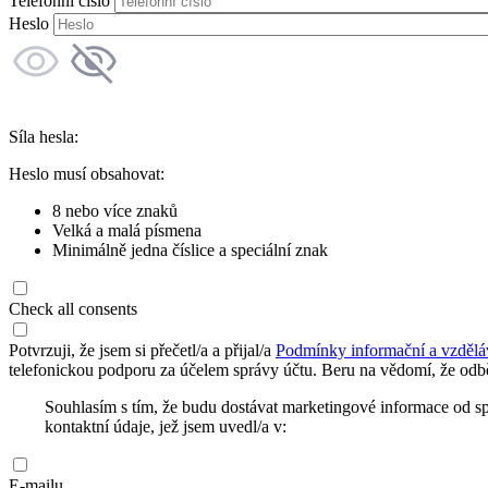
Telefonní číslo
Heslo
Síla hesla:
Heslo musí obsahovat:
8 nebo více znaků
Velká a malá písmena
Minimálně jedna číslice a speciální znak
Check all consents
Potvrzuji, že jsem si přečetl/a a přijal/a
Podmínky informační a vzdělá
telefonickou podporu za účelem správy účtu. Beru na vědomí, že odbě
Souhlasím s tím, že budu dostávat marketingové informace od s
kontaktní údaje, jež jsem uvedl/a v:
E-mailu