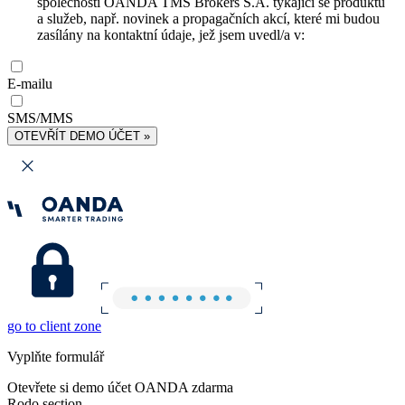
společnosti OANDA TMS Brokers S.A. týkající se produktů
a služeb, např. novinek a propagačních akcí, které mi budou
zasílány na kontaktní údaje, jež jsem uvedl/a v:
E-mailu
SMS/MMS
OTEVŘÍT DEMO ÚČET »
go to client zone
Vyplňte formulář
Otevřete si demo účet OANDA zdarma
Rodo section