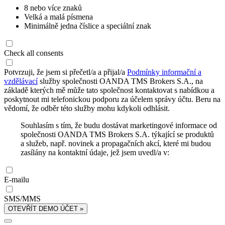
8 nebo více znaků
Velká a malá písmena
Minimálně jedna číslice a speciální znak
Check all consents
Potvrzuji, že jsem si přečetl/a a přijal/a
Podmínky informační a
vzdělávací
služby společnosti OANDA TMS Brokers S.A., na
základě kterých mě může tato společnost kontaktovat s nabídkou a
poskytnout mi telefonickou podporu za účelem správy účtu. Beru na
vědomí, že odběr této služby mohu kdykoli odhlásit.
Souhlasím s tím, že budu dostávat marketingové informace od
společnosti OANDA TMS Brokers S.A. týkající se produktů
a služeb, např. novinek a propagačních akcí, které mi budou
zasílány na kontaktní údaje, jež jsem uvedl/a v:
E-mailu
SMS/MMS
OTEVŘÍT DEMO ÚČET »