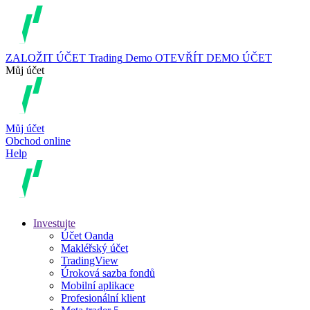
ZALOŽIT ÚČET
Trading
Demo
OTEVŘÍT DEMO ÚČET
Můj účet
Můj účet
Obchod online
Help
Investujte
Účet Oanda
Makléřský účet
TradingView
Úroková sazba fondů
Mobilní aplikace
Profesionální klient