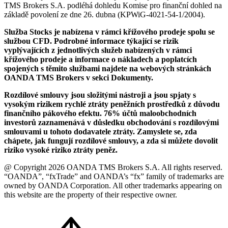
TMS Brokers S.A. podléhá dohledu Komise pro finanční dohled na
základě povolení ze dne 26. dubna (KPWiG-4021-54-1/2004).
Služba Stocks je nabízena v rámci křížového prodeje spolu se
službou CFD. Podrobné informace týkající se rizik
vyplývajících z jednotlivých služeb nabízených v rámci
křížového prodeje a informace o nákladech a poplatcích
spojených s těmito službami najdete na webových stránkách
OANDA TMS Brokers v sekci Dokumenty.
Rozdílové smlouvy jsou složitými nástroji a jsou spjaty s
vysokým rizikem rychlé ztráty peněžních prostředků z důvodu
finančního pákového efektu. 76% účtů maloobchodních
investorů zaznamenává v důsledku obchodování s rozdílovými
smlouvami u tohoto dodavatele ztráty. Zamyslete se, zda
chápete, jak fungují rozdílové smlouvy, a zda si můžete dovolit
riziko vysoké riziko ztráty peněz.
@ Copyright 2026 OANDA TMS Brokers S.A. All rights reserved.
“OANDA”, “fxTrade” and OANDA’s “fx” family of trademarks are
owned by OANDA Corporation. All other trademarks appearing on
this website are the property of their respective owner.