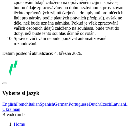
zpracování údajů založeno na oprávněném zájmu správce,
budou údaje zpracovávány po dobu nezbytnou k prosazování
těchto oprávněných zájmů (zejména do uplynutí promlčecích
lhůt pro nároky podle platných právních předpisů), avšak ne
déle, než bude uznána námitka. Pokud je však zpracování
vašich osobních údajů založeno na souhlasu, bude trvat do
doby, než bude tento souhlas účinně odvolán.
Správce vůči vám nebude používat automatizované
rozhodování.
Datum poslední aktualizace: 4. března 2026.
Vyberte si jazyk
English
French
Italian
Spanish
German
Portuguese
Dutch
Czech
Latvian
L
Ukrainian
Breadcrumb
Home