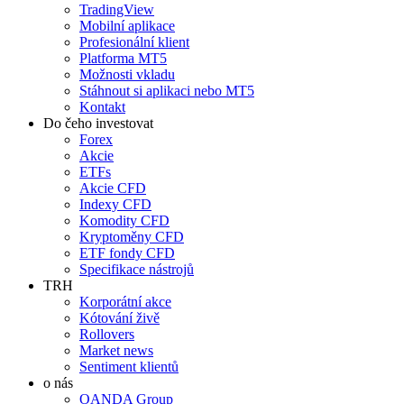
TradingView
Mobilní aplikace
Profesionální klient
Platforma MT5
Možnosti vkladu
Stáhnout si aplikaci nebo MT5
Kontakt
Do čeho investovat
Forex
Akcie
ETFs
Akcie CFD
Indexy CFD
Komodity CFD
Kryptoměny CFD
ETF fondy CFD
Specifikace nástrojů
TRH
Korporátní akce
Kótování živě
Rollovers
Market news
Sentiment klientů
o nás
OANDA Group