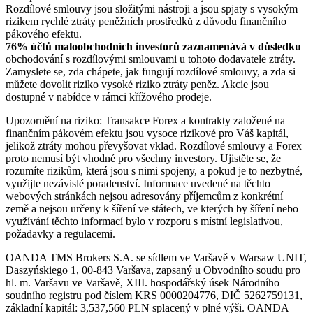
Rozdílové smlouvy jsou složitými nástroji a jsou spjaty s vysokým
rizikem rychlé ztráty peněžních prostředků z důvodu finančního
pákového efektu.
76% účtů maloobchodních investorů zaznamenává v důsledku
obchodování s rozdílovými smlouvami u tohoto dodavatele ztráty.
Zamyslete se, zda chápete, jak fungují rozdílové smlouvy, a zda si
můžete dovolit riziko vysoké riziko ztráty peněz. Akcie jsou
dostupné v nabídce v rámci křížového prodeje.
Upozornění na riziko: Transakce Forex a kontrakty založené na
finančním pákovém efektu jsou vysoce rizikové pro Váš kapitál,
jelikož ztráty mohou převyšovat vklad. Rozdílové smlouvy a Forex
proto nemusí být vhodné pro všechny investory. Ujistěte se, že
rozumíte rizikům, která jsou s nimi spojeny, a pokud je to nezbytné,
využijte nezávislé poradenství. Informace uvedené na těchto
webových stránkách nejsou adresovány příjemcům z konkrétní
země a nejsou určeny k šíření ve státech, ve kterých by šíření nebo
využívání těchto informací bylo v rozporu s místní legislativou,
požadavky a regulacemi.
OANDA TMS Brokers S.A. se sídlem ve Varšavě v Warsaw UNIT,
Daszyńskiego 1, 00-843 Varšava, zapsaný u Obvodního soudu pro
hl. m. Varšavu ve Varšavě, XIII. hospodářský úsek Národního
soudního registru pod číslem KRS 0000204776, DIČ 5262759131,
základní kapitál: 3,537,560 PLN splacený v plné výši. OANDA