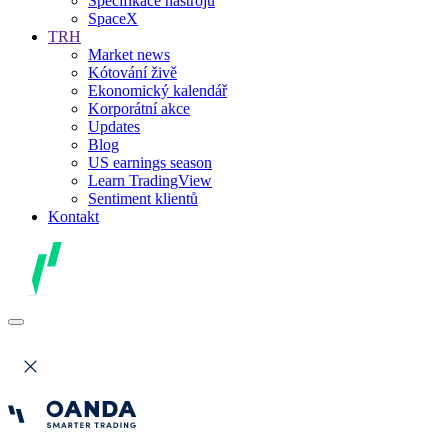
Specifikace nástrojů
SpaceX
TRH
Market news
Kótování živě
Ekonomický kalendář
Korporátní akce
Updates
Blog
US earnings season
Learn TradingView
Sentiment klientů
Kontakt