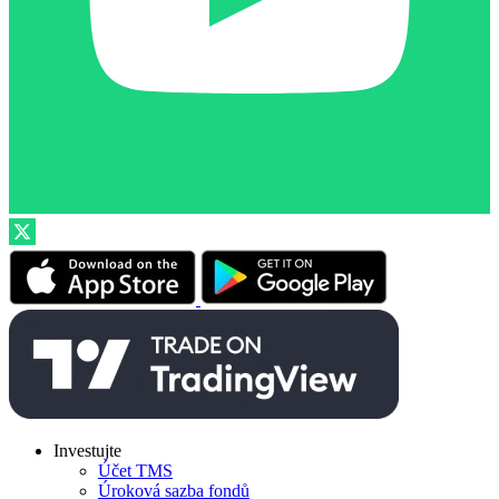
Investujte
Účet TMS
Úroková sazba fondů