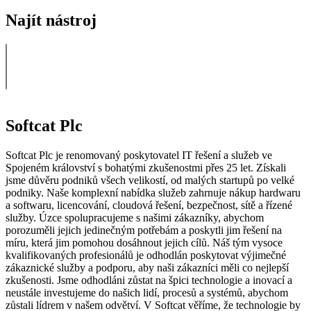
Najít nástroj
Softcat Plc
Softcat Plc je renomovaný poskytovatel IT řešení a služeb ve
Spojeném království s bohatými zkušenostmi přes 25 let. Získali
jsme důvěru podniků všech velikostí, od malých startupů po velké
podniky. Naše komplexní nabídka služeb zahrnuje nákup hardwaru
a softwaru, licencování, cloudová řešení, bezpečnost, sítě a řízené
služby. Úzce spolupracujeme s našimi zákazníky, abychom
porozuměli jejich jedinečným potřebám a poskytli jim řešení na
míru, která jim pomohou dosáhnout jejich cílů. Náš tým vysoce
kvalifikovaných profesionálů je odhodlán poskytovat výjimečné
zákaznické služby a podporu, aby naši zákazníci měli co nejlepší
zkušenosti. Jsme odhodláni zůstat na špici technologie a inovací a
neustále investujeme do našich lidí, procesů a systémů, abychom
zůstali lídrem v našem odvětví. V Softcat věříme, že technologie by