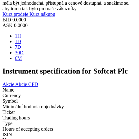
měla být jednoduchá, přístupná a cenově dostupná, a snažíme se,
aby tomu tak bylo pro naše zákazníky.
Kurz prodeje
Kurz nákupu
BID
0.0000
ASK
0.0000
1H
1D
7D
30D
6M
Instrument specification for Softcat Plc
Akcie
Akcie CFD
Name
Currency
Symbol
Minimální hodnota objednávky
Ticker
Trading hours
Type
Hours of accepting orders
ISIN