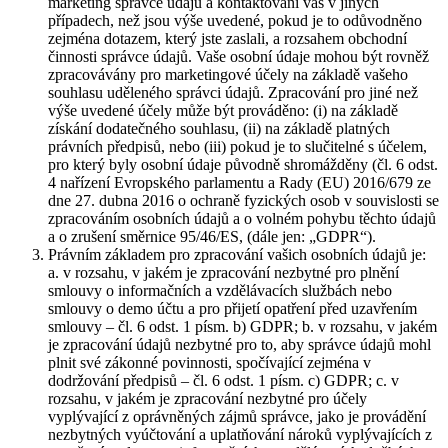
marketing správce údajů a kontaktování vás v jiných
případech, než jsou výše uvedené, pokud je to odůvodněno
zejména dotazem, který jste zaslali, a rozsahem obchodní
činnosti správce údajů. Vaše osobní údaje mohou být rovněž
zpracovávány pro marketingové účely na základě vašeho
souhlasu uděleného správci údajů. Zpracování pro jiné než
výše uvedené účely může být prováděno: (i) na základě
získání dodatečného souhlasu, (ii) na základě platných
právních předpisů, nebo (iii) pokud je to slučitelné s účelem,
pro který byly osobní údaje původně shromážděny (čl. 6 odst.
4 nařízení Evropského parlamentu a Rady (EU) 2016/679 ze
dne 27. dubna 2016 o ochraně fyzických osob v souvislosti se
zpracováním osobních údajů a o volném pohybu těchto údajů
a o zrušení směrnice 95/46/ES, (dále jen: „GDPR“).
Právním základem pro zpracování vašich osobních údajů je:
a. v rozsahu, v jakém je zpracování nezbytné pro plnění
smlouvy o informačních a vzdělávacích službách nebo
smlouvy o demo účtu a pro přijetí opatření před uzavřením
smlouvy – čl. 6 odst. 1 písm. b) GDPR; b. v rozsahu, v jakém
je zpracování údajů nezbytné pro to, aby správce údajů mohl
plnit své zákonné povinnosti, spočívající zejména v
dodržování předpisů – čl. 6 odst. 1 písm. c) GDPR; c. v
rozsahu, v jakém je zpracování nezbytné pro účely
vyplývající z oprávněných zájmů správce, jako je provádění
nezbytných vyúčtování a uplatňování nároků vyplývajících z