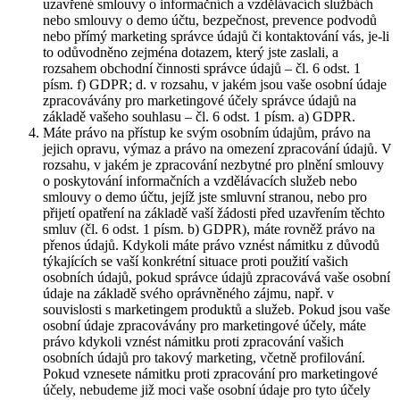
uzavřené smlouvy o informačních a vzdělávacích službách
nebo smlouvy o demo účtu, bezpečnost, prevence podvodů
nebo přímý marketing správce údajů či kontaktování vás, je-li
to odůvodněno zejména dotazem, který jste zaslali, a
rozsahem obchodní činnosti správce údajů – čl. 6 odst. 1
písm. f) GDPR; d. v rozsahu, v jakém jsou vaše osobní údaje
zpracovávány pro marketingové účely správce údajů na
základě vašeho souhlasu – čl. 6 odst. 1 písm. a) GDPR.
Máte právo na přístup ke svým osobním údajům, právo na
jejich opravu, výmaz a právo na omezení zpracování údajů. V
rozsahu, v jakém je zpracování nezbytné pro plnění smlouvy
o poskytování informačních a vzdělávacích služeb nebo
smlouvy o demo účtu, jejíž jste smluvní stranou, nebo pro
přijetí opatření na základě vaší žádosti před uzavřením těchto
smluv (čl. 6 odst. 1 písm. b) GDPR), máte rovněž právo na
přenos údajů. Kdykoli máte právo vznést námitku z důvodů
týkajících se vaší konkrétní situace proti použití vašich
osobních údajů, pokud správce údajů zpracovává vaše osobní
údaje na základě svého oprávněného zájmu, např. v
souvislosti s marketingem produktů a služeb. Pokud jsou vaše
osobní údaje zpracovávány pro marketingové účely, máte
právo kdykoli vznést námitku proti zpracování vašich
osobních údajů pro takový marketing, včetně profilování.
Pokud vznesete námitku proti zpracování pro marketingové
účely, nebudeme již moci vaše osobní údaje pro tyto účely