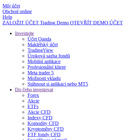
Můj účet
Obchod online
Help
ZALOŽIT ÚČET
Trading
Demo
OTEVŘÍT DEMO ÚČET
Investujte
Účet Oanda
Makléřský účet
TradingView
Úroková sazba fondů
Mobilní aplikace
Profesionální klient
Meta trader 5
Možnosti vkladu
Stáhnout si aplikaci nebo MT5
Do čeho investovat
Forex
Akcie
ETFs
Akcie CFD
Indexy CFD
Komodity CFD
Kryptoměny CFD
ETF fondy CFD