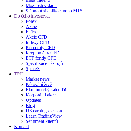
Meta trader 5
Možnosti vkladu
Stáhnout si aplikaci nebo MT5
Do čeho investovat
Forex
Akcie
ETFs
Akcie CFD
Indexy CFD
Komodity CFD
Kryptoměny CFD
ETF fondy CFD
Specifikace nástrojů
SpaceX
TRH
Market news
Kótování živě
Ekonomický kalendář
Korporátní akce
Updates
Blog
US earnings season
Learn TradingView
Sentiment klientů
Kontakt