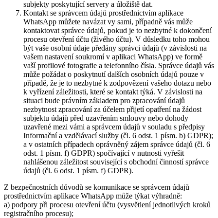
subjekty poskytující servery a úložiště dat.
Kontakt se správcem údajů prostřednictvím aplikace
WhatsApp můžete navázat vy sami, případně vás může
kontaktovat správce údajů, pokud je to nezbytné k dokončení
procesu otevření účtu (živého účtu). V důsledku toho mohou
být vaše osobní údaje předány správci údajů (v závislosti na
vašem nastavení soukromí v aplikaci WhatsApp) ve formě
vaší profilové fotografie a telefonního čísla. Správce údajů vás
může požádat o poskytnutí dalších osobních údajů pouze v
případě, že je to nezbytné k zodpovězení vašeho dotazu nebo
k vyřízení záležitosti, které se kontakt týká. V závislosti na
situaci bude právním základem pro zpracování údajů
nezbytnost zpracování za účelem přijetí opatření na žádost
subjektu údajů před uzavřením smlouvy nebo dohody
uzavřené mezi vámi a správcem údajů v souladu s předpisy
Informační a vzdělávací služby (čl. 6 odst. 1 písm. b) GDPR);
a v ostatních případech oprávněný zájem správce údajů (čl. 6
odst. 1 písm. f) GDPR) spočívající v nutnosti vyřešit
nahlášenou záležitost související s obchodní činností správce
údajů (čl. 6 odst. 1 písm. f) GDPR).
Z bezpečnostních důvodů se komunikace se správcem údajů
prostřednictvím aplikace WhatsApp může týkat výhradně:
a) podpory při procesu otevření účtu (vysvětlení jednotlivých kroků
registračního procesu);