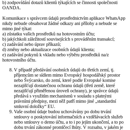
b) zodpovídání dotazů klientů týkajících se činnosti společnosti
OANDA.
Komunikace s správcem údajů prostřednictvím aplikace WhatsApp
nikdy nebude obsahovat žádné odkazy ani přílohy a nebude se
mimo jiné týkat:
a) zůstatku vašich prostředků na hotovostním účtu;
b) jakýchkoli záležitostí souvisejících s prováděním transakcí;
c) zadávání nebo úprav příkazů;
d) změny nebo aktualizace osobních údajů klienta;
e) zadávání pokynů k vkladu nebo výběru prostředků na/z
hotovostního účtu.
V případě předávání osobních údajů do třetích zemí, tj.
příjemcům se sídlem mimo Evropský hospodářský prostor
nebo Švýcarsko, do zemí, které podle Evropské komise
nezajišťují dostatečnou ochranu údajů (třetí země, které
nezajišťují přiměřenou úroveň ochrany), je správce údajů
předává s využitím mechanismů v souladu s platnými
právními předpisy, mezi něž patří mimo jiné „standardní
smluvní doložky“ EU.
Vaše osobní údaje budou uchovávány po dobu trvání
smlouvy o poskytování informačních a vzdělávacích služeb
nebo smlouvy o demo účtu, a to i po jejím ukončení, a to po
dobu trvání zákonné promlčecí lhůty. V rozsahu, v jakém je