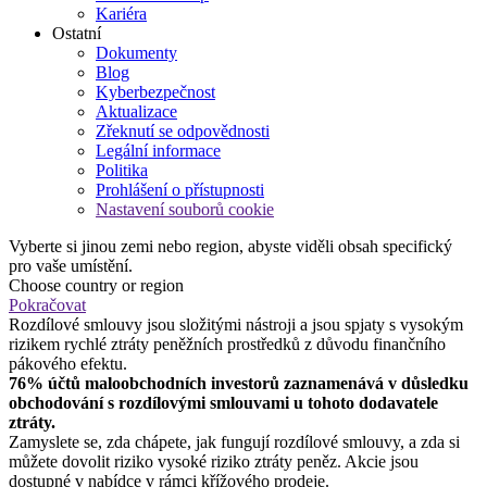
Kariéra
Ostatní
Dokumenty
Blog
Kyberbezpečnost
Aktualizace
Zřeknutí se odpovědnosti
Legální informace
Politika
Prohlášení o přístupnosti
Nastavení souborů cookie
Vyberte si jinou zemi nebo region, abyste viděli obsah specifický
pro vaše umístění.
Choose country or region
Pokračovat
Rozdílové smlouvy jsou složitými nástroji a jsou spjaty s vysokým
rizikem rychlé ztráty peněžních prostředků z důvodu finančního
pákového efektu.
76% účtů maloobchodních investorů zaznamenává v důsledku
obchodování s rozdílovými smlouvami u tohoto dodavatele
ztráty.
Zamyslete se, zda chápete, jak fungují rozdílové smlouvy, a zda si
můžete dovolit riziko vysoké riziko ztráty peněz. Akcie jsou
dostupné v nabídce v rámci křížového prodeje.