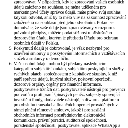
zpracovávat. V případech, kdy je zpracování vašich osobních
údajů založeno na souhlasu, zejména uděleném pro
marketingové účely správce údajů, máte právo svůj souhlas
kdykoli odvolat, aniž by to mělo vliv na zákonnost zpracování
založeného na souhlasu před jeho odvoláním. Pokud se
domníváte, že vaše údaje jsou zpracovávány v rozporu s
právními předpisy, můžete podat stížnost u příslušného
dozorového úřadu, kterým je předseda Úřadu pro ochranu
osobních údajů v Polsku.
Poskytnutí údajů je dobrovolné, je však nezbytné pro
uzavření smlouvy o poskytování informačních a vzdělávacích
služeb a smlouvy o demo účtu.
Vaše osobní údaje mohou být předány následujícím
kategoriím subjektů: bankám, subjektům poskytujícím služby
rychlých plateb, společnostem z kapitálové skupiny, k níž
patří správce údajů, kurýrní služby, poštovní operátoři,
dozorové orgány, orgány pro finanční informace,
poskytovatelé tržních dat, poskytovatelé nástrojů pro prevenci
podvodů a proti praní špinavých peněz, subjekty spravující
investiční fondy, dodavatelé nástrojů, softwaru a platforem
pro obsluhu transakcí a finančních operací prováděných v
rámci plnění rámcové smlouvy, jakož i pro zasílání
obchodních informací prostřednictvím elektronické
komunikace, právní poradci, auditorské společnosti,
poradenské společnosti, poskytovatel aplikace WhatsApp a