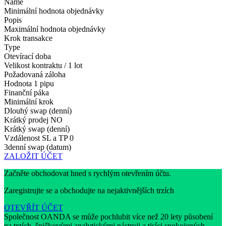
Name
Minimální hodnota objednávky
Popis
Maximální hodnota objednávky
Krok transakce
Type
Otevírací doba
Velikost kontraktu / 1 lot
Požadovaná záloha
Hodnota 1 pipu
Finanční páka
Minimální krok
Dlouhý swap (denní)
Krátký prodej
NO
Krátký swap (denní)
Vzdálenost SL a TP
0
3denní swap (datum)
ZALOŽIT ÚČET
Začněte obchodovat hned s rychlým otevřením účtu.
Zaregistrujte se a obchodujte na nejaktivnějších trzích
OTEVŘÍT ÚČET
Společnost OANDA se může pochlubit více než 20 lety působení
na trzích, špičkovými analytickými nástroji a tisíci spokojených