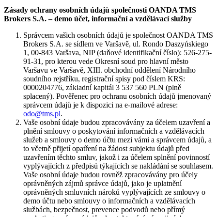
Zásady ochrany osobních údajů společnosti OANDA TMS
Brokers S.A. – demo účet, informační a vzdělávací služby
Správcem vašich osobních údajů je společnost OANDA TMS
Brokers S.A. se sídlem ve Varšavě, ul. Rondo Daszyńskiego
1, 00-843 Varšava, NIP (daňové identifikační číslo): 526-275-
91-31, pro kterou vede Okresní soud pro hlavní město
Varšavu ve Varšavě, XIII. obchodní oddělení Národního
soudního rejstříku, registrační spisy pod číslem KRS:
0000204776, základní kapitál 3 537 560 PLN (plně
splacený). Pověřenec pro ochranu osobních údajů jmenovaný
správcem údajů je k dispozici na e-mailové adrese:
odo@tms.pl
.
Vaše osobní údaje budou zpracovávány za účelem uzavření a
plnění smlouvy o poskytování informačních a vzdělávacích
služeb a smlouvy o demo účtu mezi vámi a správcem údajů, a
to včetně přijetí opatření na žádost subjektu údajů před
uzavřením těchto smluv, jakož i za účelem splnění povinností
vyplývajících z předpisů týkajících se nakládání se souhlasem.
Vaše osobní údaje budou rovněž zpracovávány pro účely
oprávněných zájmů správce údajů, jako je uplatnění
oprávněných smluvních nároků vyplývajících ze smlouvy o
demo účtu nebo smlouvy o informačních a vzdělávacích
službách, bezpečnost, prevence podvodů nebo přímý