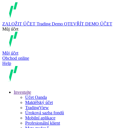
ZALOŽIT ÚČET
Trading
Demo
OTEVŘÍT DEMO ÚČET
Můj účet
Můj účet
Obchod online
Help
Investujte
Účet Oanda
Makléřský účet
TradingView
Úroková sazba fondů
Mobilní aplikace
Profesionální klient