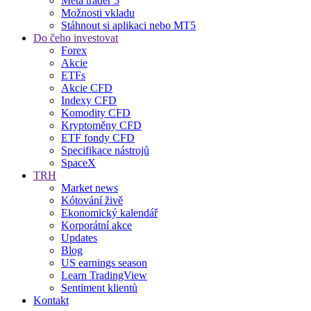
Meta trader 5
Možnosti vkladu
Stáhnout si aplikaci nebo MT5
Do čeho investovat
Forex
Akcie
ETFs
Akcie CFD
Indexy CFD
Komodity CFD
Kryptoměny CFD
ETF fondy CFD
Specifikace nástrojů
SpaceX
TRH
Market news
Kótování živě
Ekonomický kalendář
Korporátní akce
Updates
Blog
US earnings season
Learn TradingView
Sentiment klientů
Kontakt