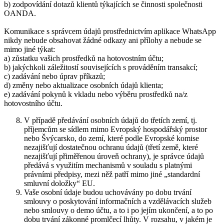
b) zodpovídání dotazů klientů týkajících se činnosti společnosti
OANDA.
Komunikace s správcem údajů prostřednictvím aplikace WhatsApp
nikdy nebude obsahovat žádné odkazy ani přílohy a nebude se
mimo jiné týkat:
a) zůstatku vašich prostředků na hotovostním účtu;
b) jakýchkoli záležitostí souvisejících s prováděním transakcí;
c) zadávání nebo úprav příkazů;
d) změny nebo aktualizace osobních údajů klienta;
e) zadávání pokynů k vkladu nebo výběru prostředků na/z
hotovostního účtu.
V případě předávání osobních údajů do třetích zemí, tj.
příjemcům se sídlem mimo Evropský hospodářský prostor
nebo Švýcarsko, do zemí, které podle Evropské komise
nezajišťují dostatečnou ochranu údajů (třetí země, které
nezajišťují přiměřenou úroveň ochrany), je správce údajů
předává s využitím mechanismů v souladu s platnými
právními předpisy, mezi něž patří mimo jiné „standardní
smluvní doložky“ EU.
Vaše osobní údaje budou uchovávány po dobu trvání
smlouvy o poskytování informačních a vzdělávacích služeb
nebo smlouvy o demo účtu, a to i po jejím ukončení, a to po
dobu trvání zákonné promlčecí lhůty. V rozsahu, v jakém je