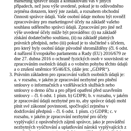
marketing správce údajů a kontaktování vás v jiných
případech, než jsou výše uvedené, pokud je to odůvodněno
zejména dotazem, který jste zaslali, a rozsahem obchodní
činnosti správce údajů. Vaše osobní údaje mohou být rovněž
zpracovávány pro marketingové účely na základě vašeho
souhlasu uděleného správci údajů. Zpracování pro jiné než
výše uvedené účely může být prováděno: (i) na základě
získání dodatečného souhlasu, (ii) na základě platných
právních předpisů, nebo (iii) pokud je to slučitelné s účelem,
pro který byly osobní údaje původně shromážděny (čl. 6 odst.
4 nařízení Evropského parlamentu a Rady (EU) 2016/679 ze
dne 27. dubna 2016 o ochraně fyzických osob v souvislosti se
zpracováním osobních údajů a o volném pohybu těchto údajů
a o zrušení směrnice 95/46/ES, (dále jen: „GDPR“).
Právním základem pro zpracování vašich osobních údajů je:
a. v rozsahu, v jakém je zpracování nezbytné pro plnění
smlouvy o informačních a vzdělávacích službách nebo
smlouvy o demo účtu a pro přijetí opatření před uzavřením
smlouvy – čl. 6 odst. 1 písm. b) GDPR; b. v rozsahu, v jakém
je zpracování údajů nezbytné pro to, aby správce údajů mohl
plnit své zákonné povinnosti, spočívající zejména v
dodržování předpisů – čl. 6 odst. 1 písm. c) GDPR; c. v
rozsahu, v jakém je zpracování nezbytné pro účely
vyplývající z oprávněných zájmů správce, jako je provádění
nezbytných vyúčtování a uplatňování nároků vyplývajících z