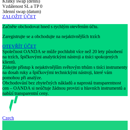
Krátký swap (denní)
Vzdálenost SL a TP
0
3denní swap (datum)
ZALOŽIT ÚČET
Začněte obchodovat hned s rychlým otevřením účtu.
Zaregistrujte se a obchodujte na nejaktivnějších trzích
OTEVŘÍT ÚČET
Společnost OANDA se může pochlubit více než 20 lety působení
na trzích, špičkovými analytickými nástroji a tisíci spokojených
klientů.
Získejte přístup k nejaktivnějším světovým trhům s tisíci instrumenty
na dosah ruky a špičkovými technickými nástroji, které vám
pomohou při analýze.
Obchodování bez zbytečných nákladů a naprostá transparentnost
cen – OANDA si neúčtuje žádnou provizi u hlavních instrumentů a
nabízí transparentní ceny.
Czech