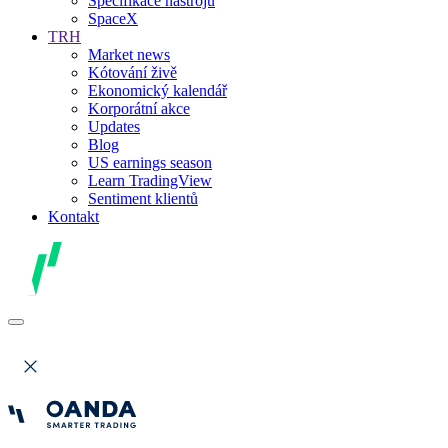
Specifikace nástrojů
SpaceX
TRH
Market news
Kótování živě
Ekonomický kalendář
Korporátní akce
Updates
Blog
US earnings season
Learn TradingView
Sentiment klientů
Kontakt