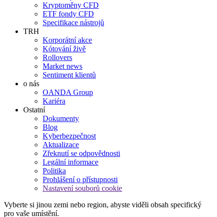
Kryptoměny CFD
ETF fondy CFD
Specifikace nástrojů
TRH
Korporátní akce
Kótování živě
Rollovers
Market news
Sentiment klientů
o nás
OANDA Group
Kariéra
Ostatní
Dokumenty
Blog
Kyberbezpečnost
Aktualizace
Zřeknutí se odpovědnosti
Legální informace
Politika
Prohlášení o přístupnosti
Nastavení souborů cookie
Vyberte si jinou zemi nebo region, abyste viděli obsah specifický
pro vaše umístění.