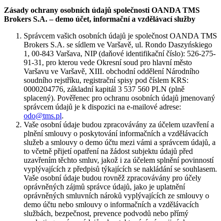
Zásady ochrany osobních údajů společnosti OANDA TMS
Brokers S.A. – demo účet, informační a vzdělávací služby
Správcem vašich osobních údajů je společnost OANDA TMS
Brokers S.A. se sídlem ve Varšavě, ul. Rondo Daszyńskiego
1, 00-843 Varšava, NIP (daňové identifikační číslo): 526-275-
91-31, pro kterou vede Okresní soud pro hlavní město
Varšavu ve Varšavě, XIII. obchodní oddělení Národního
soudního rejstříku, registrační spisy pod číslem KRS:
0000204776, základní kapitál 3 537 560 PLN (plně
splacený). Pověřenec pro ochranu osobních údajů jmenovaný
správcem údajů je k dispozici na e-mailové adrese:
odo@tms.pl
.
Vaše osobní údaje budou zpracovávány za účelem uzavření a
plnění smlouvy o poskytování informačních a vzdělávacích
služeb a smlouvy o demo účtu mezi vámi a správcem údajů, a
to včetně přijetí opatření na žádost subjektu údajů před
uzavřením těchto smluv, jakož i za účelem splnění povinností
vyplývajících z předpisů týkajících se nakládání se souhlasem.
Vaše osobní údaje budou rovněž zpracovávány pro účely
oprávněných zájmů správce údajů, jako je uplatnění
oprávněných smluvních nároků vyplývajících ze smlouvy o
demo účtu nebo smlouvy o informačních a vzdělávacích
službách, bezpečnost, prevence podvodů nebo přímý