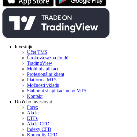
Investujte
Účet TMS
Úroková sazba fondů
TradingView
Mobilní aplikace
Profesionální klient
Platforma MT5
Možnosti vkladu
Stáhnout si aplikaci nebo MT5
Kontakt
Do čeho investovat
Forex
Akcie
ETFs
Akcie CFD
Indexy CFD
Komodity CFD