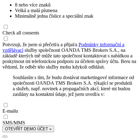
8 nebo více znaků
Velká a malá písmena
Minimálně jedna číslice a speciální znak
Check all consents
Potvrzuji, že jsem si přečetl/a a přijal/a
Podmínky informační a
vzdělávací
služby společnosti OANDA TMS Brokers S.A., na
základě kterých mě může tato společnost kontaktovat s nabídkou a
poskytnout mi telefonickou podporu za účelem správy účtu. Beru na
vědomí, že odběr této služby mohu kdykoli odhlásit.
Souhlasím s tím, že budu dostávat marketingové informace od
společnosti OANDA TMS Brokers S.A. týkající se produktů
a služeb, např. novinek a propagačních akcí, které mi budou
zasílány na kontaktní údaje, jež jsem uvedl/a v:
E-mailu
SMS/MMS
OTEVŘÍT DEMO ÚČET »