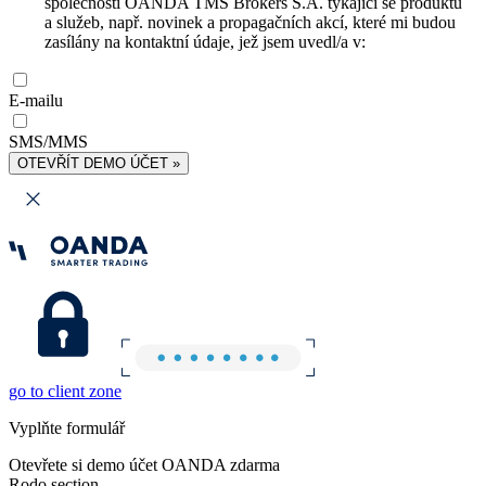
společnosti OANDA TMS Brokers S.A. týkající se produktů
a služeb, např. novinek a propagačních akcí, které mi budou
zasílány na kontaktní údaje, jež jsem uvedl/a v:
E-mailu
SMS/MMS
OTEVŘÍT DEMO ÚČET »
go to client zone
Vyplňte formulář
Otevřete si demo účet OANDA zdarma
Rodo section