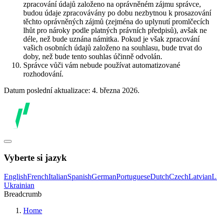
zpracování údajů založeno na oprávněném zájmu správce,
budou údaje zpracovávány po dobu nezbytnou k prosazování
těchto oprávněných zájmů (zejména do uplynutí promlčecích
lhůt pro nároky podle platných právních předpisů), avšak ne
déle, než bude uznána námitka. Pokud je však zpracování
vašich osobních údajů založeno na souhlasu, bude trvat do
doby, než bude tento souhlas účinně odvolán.
Správce vůči vám nebude používat automatizované
rozhodování.
Datum poslední aktualizace: 4. března 2026.
Vyberte si jazyk
English
French
Italian
Spanish
German
Portuguese
Dutch
Czech
Latvian
L
Ukrainian
Breadcrumb
Home