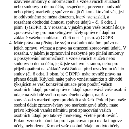
uzavřené smlouvy o informačních a vzdělávacích službách
nebo smlouvy o demo účtu, bezpečnost, prevence podvodů
nebo přímý marketing správce údajů či kontaktování vás, je-li
to odůvodněno zejména dotazem, který jste zaslali, a
rozsahem obchodní činnosti správce údajů – čl. 6 odst. 1
písm. f) GDPR; d. v rozsahu, v jakém jsou vaše osobní údaje
zpracovávány pro marketingové účely správce údajů na
základě vašeho souhlasu – čl. 6 odst. 1 písm. a) GDPR.
Máte právo na přístup ke svým osobním údajům, právo na
jejich opravu, výmaz a právo na omezení zpracování údajů. V
rozsahu, v jakém je zpracování nezbytné pro plnění smlouvy
o poskytování informačních a vzdělávacích služeb nebo
smlouvy o demo účtu, jejíž jste smluvní stranou, nebo pro
přijetí opatření na základě vaší žádosti před uzavřením těchto
smluv (čl. 6 odst. 1 písm. b) GDPR), máte rovněž právo na
přenos údajů. Kdykoli máte právo vznést námitku z důvodů
týkajících se vaší konkrétní situace proti použití vašich
osobních údajů, pokud správce údajů zpracovává vaše osobní
údaje na základě svého oprávněného zájmu, např. v
souvislosti s marketingem produktů a služeb. Pokud jsou vaše
osobní údaje zpracovávány pro marketingové účely, máte
právo kdykoli vznést námitku proti zpracování vašich
osobních údajů pro takový marketing, včetně profilování.
Pokud vznesete námitku proti zpracování pro marketingové
účely, nebudeme již moci vaše osobní údaje pro tyto účely