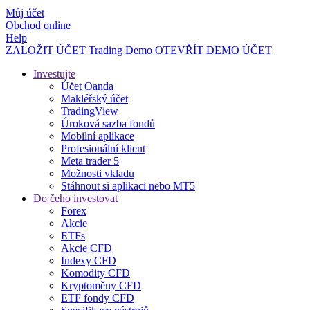
Můj účet
Obchod online
Help
ZALOŽIT ÚČET
Trading
Demo
OTEVŘÍT DEMO ÚČET
Investujte
Účet Oanda
Makléřský účet
TradingView
Úroková sazba fondů
Mobilní aplikace
Profesionální klient
Meta trader 5
Možnosti vkladu
Stáhnout si aplikaci nebo MT5
Do čeho investovat
Forex
Akcie
ETFs
Akcie CFD
Indexy CFD
Komodity CFD
Kryptoměny CFD
ETF fondy CFD