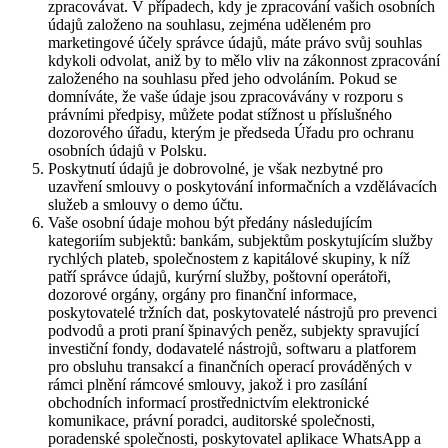
zpracovávat. V případech, kdy je zpracování vašich osobních
údajů založeno na souhlasu, zejména uděleném pro
marketingové účely správce údajů, máte právo svůj souhlas
kdykoli odvolat, aniž by to mělo vliv na zákonnost zpracování
založeného na souhlasu před jeho odvoláním. Pokud se
domníváte, že vaše údaje jsou zpracovávány v rozporu s
právními předpisy, můžete podat stížnost u příslušného
dozorového úřadu, kterým je předseda Úřadu pro ochranu
osobních údajů v Polsku.
Poskytnutí údajů je dobrovolné, je však nezbytné pro
uzavření smlouvy o poskytování informačních a vzdělávacích
služeb a smlouvy o demo účtu.
Vaše osobní údaje mohou být předány následujícím
kategoriím subjektů: bankám, subjektům poskytujícím služby
rychlých plateb, společnostem z kapitálové skupiny, k níž
patří správce údajů, kurýrní služby, poštovní operátoři,
dozorové orgány, orgány pro finanční informace,
poskytovatelé tržních dat, poskytovatelé nástrojů pro prevenci
podvodů a proti praní špinavých peněz, subjekty spravující
investiční fondy, dodavatelé nástrojů, softwaru a platforem
pro obsluhu transakcí a finančních operací prováděných v
rámci plnění rámcové smlouvy, jakož i pro zasílání
obchodních informací prostřednictvím elektronické
komunikace, právní poradci, auditorské společnosti,
poradenské společnosti, poskytovatel aplikace WhatsApp a