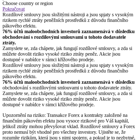
Choose country or region
Pokračovat
Rozdílové smlouvy jsou složitými nástroji a jsou spjaty s vysokým
rizikem rychlé ztráty peněžních prostředků z důvodu finančního
pákového efektu.
76% účtů maloobchodních investorů zaznamenává v důsledku
obchodování s rozdílovými smlouvami u tohoto dodavatele
ztráty.
Zamyslete se, zda chápete, jak fungují rozdílové smlouvy, a zda si
můžete dovolit riziko vysoké riziko ztráty peněz. Akcie jsou
dostupné v nabídce v rámci křížového prodeje.
Rozdílové smlouvy jsou složitými nástroji a jsou spjaty s vysokým
rizikem rychlé ztráty peněžních prostředků z důvodu finančního
pákového efektu.
76% účtů maloobchodních investorů zaznamenává v důsledku
obchodování s rozdílovými smlouvami u tohoto dodavatele ztráty.
Zamyslete se, zda chápete, jak fungují rozdílové smlouvy, a zda si
můžete dovolit riziko vysoké riziko ztráty peněz. Akcie jsou
dostupné v nabídce v rámci křížového prodeje.
Upozornění na riziko: Transakce Forex a kontrakty založené na
finančním pákovém efektu jsou vysoce rizikové pro Váš kapitál,
jelikož ztráty mohou převyšovat vklad. Rozdílové smlouvy a Forex
proto nemusí být vhodné pro všechny investory. Ujistěte se, že
rozumíte rizikům, která jsou s nimi spojeny, a pokud je to nezbytné,