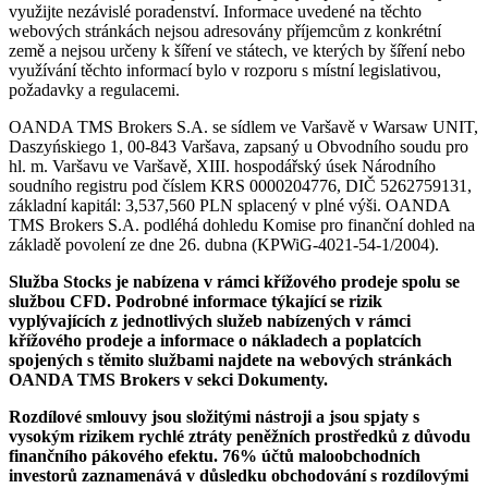
využijte nezávislé poradenství. Informace uvedené na těchto
webových stránkách nejsou adresovány příjemcům z konkrétní
země a nejsou určeny k šíření ve státech, ve kterých by šíření nebo
využívání těchto informací bylo v rozporu s místní legislativou,
požadavky a regulacemi.
OANDA TMS Brokers S.A. se sídlem ve Varšavě v Warsaw UNIT,
Daszyńskiego 1, 00-843 Varšava, zapsaný u Obvodního soudu pro
hl. m. Varšavu ve Varšavě, XIII. hospodářský úsek Národního
soudního registru pod číslem KRS 0000204776, DIČ 5262759131,
základní kapitál: 3,537,560 PLN splacený v plné výši. OANDA
TMS Brokers S.A. podléhá dohledu Komise pro finanční dohled na
základě povolení ze dne 26. dubna (KPWiG-4021-54-1/2004).
Služba Stocks je nabízena v rámci křížového prodeje spolu se
službou CFD. Podrobné informace týkající se rizik
vyplývajících z jednotlivých služeb nabízených v rámci
křížového prodeje a informace o nákladech a poplatcích
spojených s těmito službami najdete na webových stránkách
OANDA TMS Brokers v sekci Dokumenty.
Rozdílové smlouvy jsou složitými nástroji a jsou spjaty s
vysokým rizikem rychlé ztráty peněžních prostředků z důvodu
finančního pákového efektu. 76% účtů maloobchodních
investorů zaznamenává v důsledku obchodování s rozdílovými