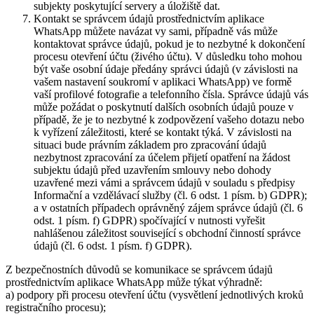
subjekty poskytující servery a úložiště dat.
Kontakt se správcem údajů prostřednictvím aplikace
WhatsApp můžete navázat vy sami, případně vás může
kontaktovat správce údajů, pokud je to nezbytné k dokončení
procesu otevření účtu (živého účtu). V důsledku toho mohou
být vaše osobní údaje předány správci údajů (v závislosti na
vašem nastavení soukromí v aplikaci WhatsApp) ve formě
vaší profilové fotografie a telefonního čísla. Správce údajů vás
může požádat o poskytnutí dalších osobních údajů pouze v
případě, že je to nezbytné k zodpovězení vašeho dotazu nebo
k vyřízení záležitosti, které se kontakt týká. V závislosti na
situaci bude právním základem pro zpracování údajů
nezbytnost zpracování za účelem přijetí opatření na žádost
subjektu údajů před uzavřením smlouvy nebo dohody
uzavřené mezi vámi a správcem údajů v souladu s předpisy
Informační a vzdělávací služby (čl. 6 odst. 1 písm. b) GDPR);
a v ostatních případech oprávněný zájem správce údajů (čl. 6
odst. 1 písm. f) GDPR) spočívající v nutnosti vyřešit
nahlášenou záležitost související s obchodní činností správce
údajů (čl. 6 odst. 1 písm. f) GDPR).
Z bezpečnostních důvodů se komunikace se správcem údajů
prostřednictvím aplikace WhatsApp může týkat výhradně:
a) podpory při procesu otevření účtu (vysvětlení jednotlivých kroků
registračního procesu);